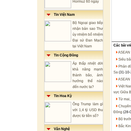
Hormuz 60 ngày
Tin Việt Nam
Bộ Ngoại giao tiếp
nhận bản sao Thư
ủy nhiệm bổ nhiệm
Đại sứ Đan Mạch
Các bài vi
tại Việt Nam
ASEAN 
Tin Cộng Đồng
Siêu bã
Áp thấp nhiệt đới
Phản đố
khả năng mạnh
Sa
(31-10-
thành bão, ảnh
ASEAN v
hưởng thế nào
Việt Na
đến nước ta?
vực Giữa 
Tin Hoa Kỳ
Từ mai,
Ông Trump làm gì
Chuyên 
với 1,4 tỷ USD thu
Đông
(28-
được từ tiền số?
Bộ trưở
Bắc Kin
Văn Nghệ