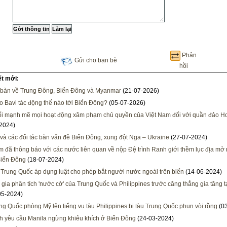
Phản
Gửi cho bạn bè
hồi
ết mới:
bàn về Trung Đông, Biển Đông và Myanmar
(21-07-2026)
o Bavi tác động thế nào tới Biển Đông?
(05-07-2026)
i mạnh mẽ mọi hoạt động xâm phạm chủ quyền của Việt Nam đối với quần đảo H
2024)
à các đối tác bàn vấn đề Biển Đông, xung đột Nga – Ukraine
(27-07-2024)
m đã thông báo với các nước liên quan về nộp Đệ trình Ranh giới thềm lục địa mở
Biển Đông
(18-07-2024)
 Trung Quốc áp dụng luật cho phép bắt người nước ngoài trên biển
(14-06-2024)
gia phân tích 'nước cờ' của Trung Quốc và Philippines trước căng thẳng gia tăng t
05-2024)
ng Quốc phòng Mỹ lên tiếng vụ tàu Philippines bị tàu Trung Quốc phun vòi rồng
(03
h yêu cầu Manila ngừng khiêu khích ở Biển Đông
(24-03-2024)