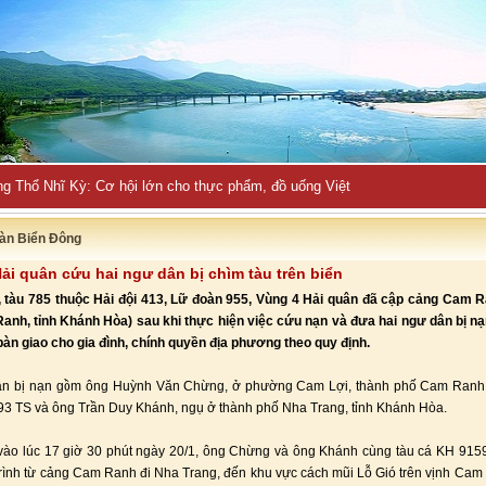
ng Thổ Nhĩ Kỳ: Cơ hội lớn cho thực phẩm, đồ uống Việt
àn Biển Đông
ải quân cứu hai ngư dân bị chìm tàu trên biển
, tàu 785 thuộc Hải đội 413, Lữ đoàn 955, Vùng 4 Hải quân đã cập cảng Cam R
nh, tỉnh Khánh Hòa) sau khi thực hiện việc cứu nạn và đưa hai ngư dân bị nạ
bàn giao cho gia đình, chính quyền địa phương theo quy định.
ân bị nạn gồm ông Huỳnh Văn Chừng, ở phường Cam Lợi, thành phố Cam Ranh, 
3 TS và ông Trần Duy Khánh, ngụ ở thành phố Nha Trang, tỉnh Khánh Hòa.
vào lúc 17 giờ 30 phút ngày 20/1, ông Chừng và ông Khánh cùng tàu cá KH 91
trình từ cảng Cam Ranh đi Nha Trang, đến khu vực cách mũi Lỗ Gió trên vịnh Cam