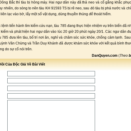
 Đông Bắc thì tàu bị hỏng máy. Hai ngư dân này đã thả neo và cố gắng khắc phụ
uy nhiên, do sóng to nên tàu KH 91593 TS bị rê neo, sau đó tàu bị phá nước và ch
 liên lạc vào bờ, lấy một số vật dụng, dùng thuyền thúng để thoát hiểm.
lệnh tiến hành tìm kiếm cứu nạn, tàu 785 đang thực hiện nhiệm vụ trên biển đã 
m kiếm và phát hiện hai ngư dân vào lúc 20 giờ 20 phút ngày 20/1. Các ngư dân đ
àu 785 đưa lên tàu, bố trí nơi ăn, nghỉ và chăm sóc sức khỏe, chống cảm lạnh. Sau 
uỳnh Văn Chừng và Trần Duy Khánh đã được khám sức khỏe với kết quả bình thư
ng do sự cố nói trên.
DanQuyen.com
(
Theo
b
ồi Của Độc Giả Về Bài Viết