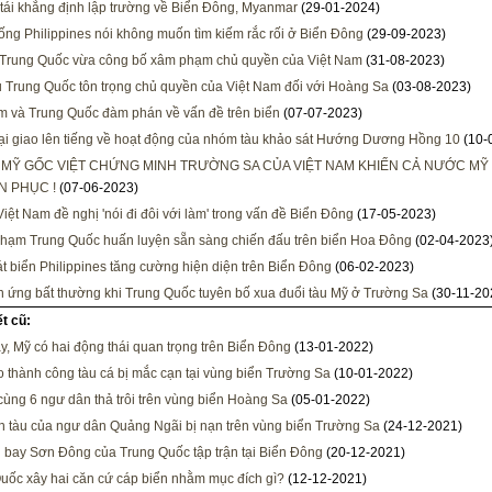
ái khẳng định lập trường về Biển Đông, Myanmar
(29-01-2024)
ống Philippines nói không muốn tìm kiếm rắc rối ở Biển Đông
(29-09-2023)
Trung Quốc vừa công bố xâm phạm chủ quyền của Việt Nam
(31-08-2023)
 Trung Quốc tôn trọng chủ quyền của Việt Nam đối với Hoàng Sa
(03-08-2023)
m và Trung Quốc đàm phán về vấn đề trên biển
(07-07-2023)
i giao lên tiếng về hoạt động của nhóm tàu khảo sát Hướng Dương Hồng 10
(10-
 MỸ GỐC VIỆT CHỨNG MINH TRƯỜNG SA CỦA VIỆT NAM KHIẾN CẢ NƯỚC MỸ
N PHỤC !
(07-06-2023)
Việt Nam đề nghị 'nói đi đôi với làm' trong vấn đề Biển Đông
(17-05-2023)
 hạm Trung Quốc huấn luyện sẵn sàng chiến đấu trên biển Hoa Đông
(02-04-2023
t biển Philippines tăng cường hiện diện trên Biển Đông
(06-02-2023)
 ứng bất thường khi Trung Quốc tuyên bố xua đuổi tàu Mỹ ở Trường Sa
(30-11-20
ết cũ:
y, Mỹ có hai động thái quan trọng trên Biển Đông
(13-01-2022)
 thành công tàu cá bị mắc cạn tại vùng biển Trường Sa
(10-01-2022)
cùng 6 ngư dân thả trôi trên vùng biển Hoàng Sa
(05-01-2022)
 tàu của ngư dân Quảng Ngãi bị nạn trên vùng biển Trường Sa
(24-12-2021)
 bay Sơn Đông của Trung Quốc tập trận tại Biển Đông
(20-12-2021)
uốc xây hai căn cứ cáp biển nhằm mục đích gì?
(12-12-2021)