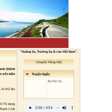
"Hoàng Sa, Trường Sa là của Việt Nam".
Chuyển Tiếng Việt
anh (thành
n trên biển
Truyện Ngắn
Bà Nội Và...
là chủ tàu
593 TS đang
 Ranh 2 hải