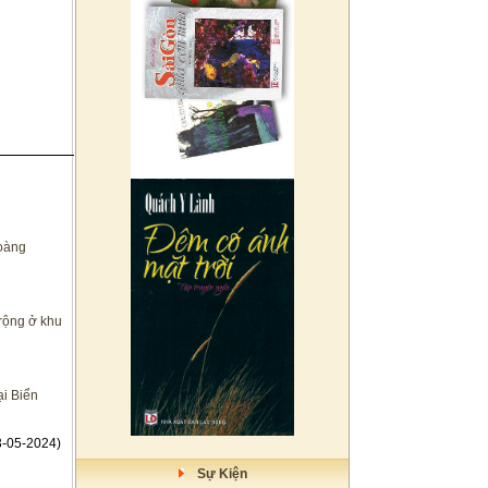
oàng
 rộng ở khu
ại Biển
-05-2024)
Sự Kiện