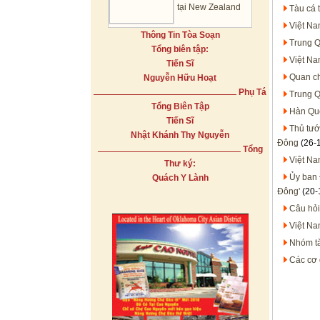
tại New Zealand
Tàu cá 
Việt Na
Thông Tin Tòa Soạn
Trung Q
Tổng biên tập:
Việt Na
Tiến Sĩ
Quan ch
Nguyễn Hữu Hoạt
Phụ Tá
Trung Q
Tổng Biên Tập
Hàn Quố
Tiến Sĩ
Thủ tướ
Nhật Khánh Thy Nguyễn
Đông
(26-
Tổng
Việt Na
Thư ký:
Ủy ban 
Quách Y Lành
Đông'
(20-
Câu hỏi
Việt Na
Nhóm tà
Các cơ 