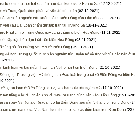
trôi tự do trong thời tiết xấu, 15 ngư dân kêu cứu ở Hoàng Sa
(12-12-2021)
m và Trung Quốc đàm phán về vấn đề trên biển
(02-12-2021)
uốc đưa tàu nghiên cứu khổng lồ ra Biển Đông vào tuần tới
(22-11-2021)
m yêu cầu Đài Loan chấm dứt tập trận tại Trường Sa
(18-11-2021)
ức Nhật chỉ rõ Trung Quốc gây căng thẳng ở biển Hoa Đông
(11-11-2021)
uốc tập trận bắn đạn thật trên biển Hoa Đông
(03-11-2021)
c ủng hộ lập trường ASEAN về Biển Đông
(26-10-2021)
ng đề nghị Trung Quốc thực hiện nghiêm túc Tuyên bố về ứng xử của các bên ở B
10-2021)
m bình luận vụ tàu ngầm hạt nhân Mỹ hư hại trên Biển Đông
(21-10-2021)
Đối ngoại Thượng viện Mỹ thông qua 'Đạo luật trừng phạt về Biển Đông và biển H
10-2021)
 về sự an toàn ở Biển Đông sau vụ va chạm của tàu ngầm Mỹ
(17-10-2021)
m lên tiếng việc tàu chiến Anh và New Zealand cùng tiến vào Biển Đông
(07-10-20
u sân bay Mỹ Ronald Reagan trở lại Biển Đông sau gần 3 tháng ở Trung Đông
(2
quan chức năng của Việt Nam luôn theo dõi sát các diễn biến trên Biển Đông
(23-