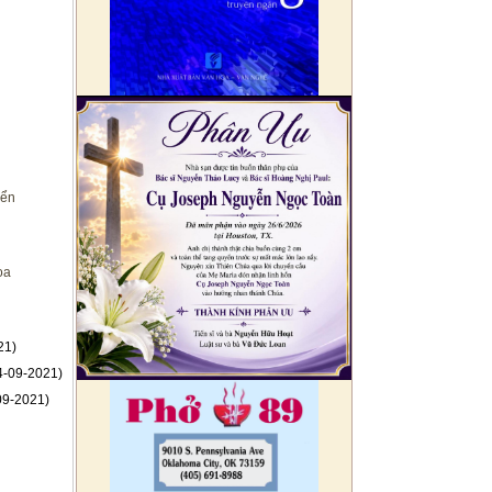
iển
oa
21)
4-09-2021)
09-2021)