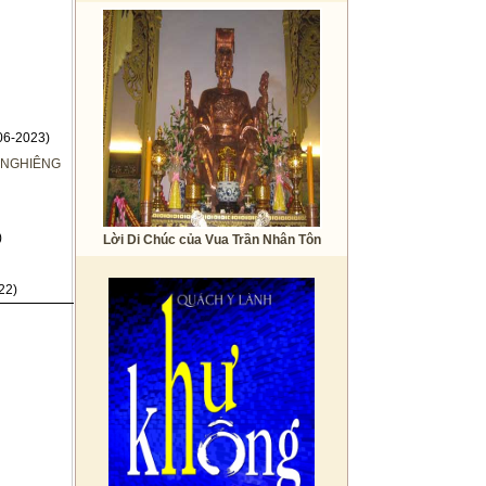
06-2023)
 NGHIÊNG
)
Lời Di Chúc của Vua Trần Nhân Tôn
22)