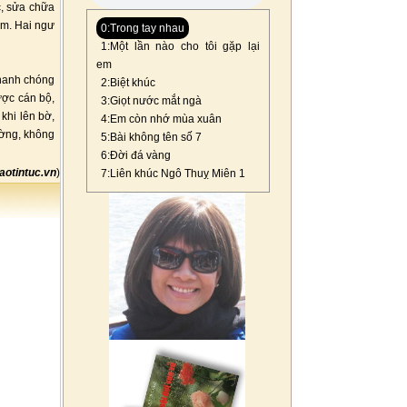
c, sửa chữa
ìm. Hai ngư
0:Trong tay nhau
1:Một lần nào cho tôi gặp lại
em
nhanh chóng
2:Biệt khúc
ược cán bộ,
3:Giọt nước mắt ngà
khi lên bờ,
4:Em còn nhớ mùa xuân
ờng, không
5:Bài không tên số 7
6:Đời đá vàng
aotintuc.vn
)
7:Liên khúc Ngô Thuỵ Miên 1