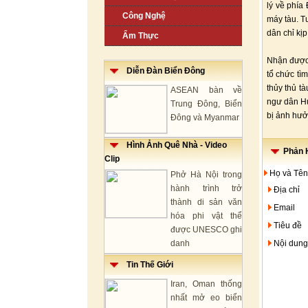
lý về phía
Công Nghệ
máy tàu. T
dân chỉ kịp
Ẩm Thực
Nhận được 
Diễn Đàn Biển Đông
tổ chức tì
thủy thủ t
ASEAN bàn về
ngư dân H
Trung Đông, Biển
bị ảnh hưở
Đông và Myanmar
Hình Ảnh Quê Nhà - Video
Phản H
Clip
Họ và Tên
Phở Hà Nội trong
hành trình trở
Địa chỉ
thành di sản văn
Email
hóa phi vật thể
Tiêu đề
được UNESCO ghi
danh
Nội dung
Tin Thế Giới
Iran, Oman thống
nhất mở eo biển