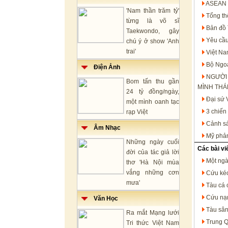
ASEAN t
'Nam thần trăm tỷ'
Tổng th
từng là võ sĩ
Bản đồ 
Taekwondo, gây
Yêu cầu
chú ý ở show 'Anh
trai'
Việt Na
Bộ Ngoạ
Điện Ảnh
NGƯỜI
Bom tấn thu gần
MÌNH THÁ
24 tỷ đồng/ngày,
Đại sứ 
một mình oanh tạc
3 chiến
rạp Việt
Cảnh sá
Âm Nhạc
Mỹ phản
Những ngày cuối
Các bài vi
đời của tác giả lời
Một ngà
thơ 'Hà Nội mùa
vắng những cơn
Cứu kéo
mưa'
Tàu cá 
Cứu nạn
Văn Học
Tàu sân
Ra mắt Mạng lưới
Trung Q
Tri thức Việt Nam