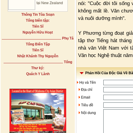
nói: "Cuộc đời tôi sống 
tại New Zealand
không mất lề. Văn chươ
Thông Tin Tòa Soạn
và nuôi dưỡng mình".
Tổng biên tập:
Tiến Sĩ
Y Phương từng đoạt giả
Nguyễn Hữu Hoạt
Phụ Tá
tập thơ Tiếng hát tháng
Tổng Biên Tập
nhà văn Việt Nam với t
Tiến Sĩ
Văn học Nghệ thuật năm
Nhật Khánh Thy Nguyễn
Tổng
Thư ký:
Phản Hồi Của Độc Giả Về Bài
Quách Y Lành
Họ và Tên
Địa chỉ
Email
Tiêu đề
Nội dung