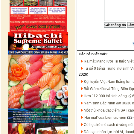
Các bài viết mới:
Ra mắt Mạng lưới Tri thức Việ
Từ số 0 tiếng Trung, nữ sinh V
2026)
Đội tuyển Việt Nam thắng lớn t
Bắt Giám đốc và Tổng Biên tậ
Hơn 112.000 thí sinh đăng ký 
Nam sinh Bắc Ninh đạt 30/30 kh
Một thủ khoa đạt điểm SAT cao 
'Hai mặt' của biên tập viên
(22-
Cô học trò mê sách ở vùng núi
Đào tạo nhân lực thời AI, doan