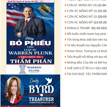
CON AC MONG MY (4)
(11-04
CƠN ÁC MỘNG MỸ (3)
(31-03
CƠN ÁC MỘNG MỸ (2)
(20-03
CƠN ÁC MỘNG MỸ
(13-03-20
DONALD TRUMP
(01-03-201
Nỗi buồn chiến tranh hay phía 
Tôn trọng khác biệt làm nên h
Từ tiểu thuyết của Nguyễn Cô
Homo Deus: Tương lai có thuộ
Tiểu thuyết nổi tiếng với tựa m
Những điều Cha Mẹ có thể học 
THẾ GIỚI CỔ TÍCH U SẦU Đ
TẠI SAO ĐỌC TÁC PHẨM KIN