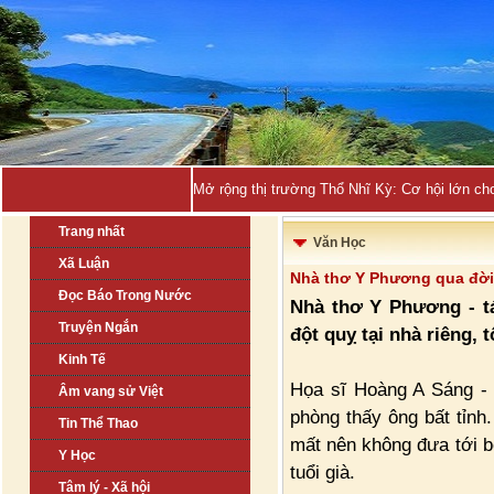
Mở rộng thị trường Thổ Nhĩ Kỳ: Cơ hội lớn ch
Trang nhất
Văn Học
Xã Luận
Nhà thơ Y Phương qua đời
Đọc Báo Trong Nước
Nhà thơ Y Phương - tá
Truyện Ngắn
đột quỵ tại nhà riêng, tố
Kinh Tế
Họa sĩ Hoàng A Sáng - c
Âm vang sử Việt
phòng thấy ông bất tỉnh
Tin Thể Thao
mất nên không đưa tới b
Y Học
tuổi già.
Tâm lý - Xã hội