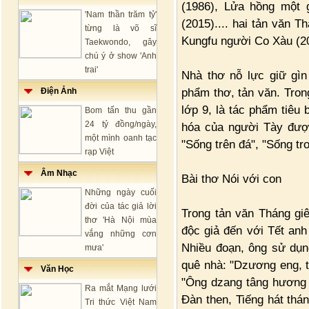
(1986), Lửa hồng một 
'Nam thần trăm tỷ'
(2015).... hai tản văn 
từng là võ sĩ
Kungfu người Co Xàu (20
Taekwondo, gây
chú ý ở show 'Anh
trai'
Nhà thơ nỗ lực giữ gìn
phẩm thơ, tản văn. Tron
Điện Ảnh
lớp 9, là tác phẩm tiê
Bom tấn thu gần
24 tỷ đồng/ngày,
hóa của người Tày được
một mình oanh tạc
"Sống trên đá", "Sống tr
rạp Việt
Âm Nhạc
Bài thơ Nói với con
Những ngày cuối
đời của tác giả lời
Trong tản văn Tháng gi
thơ 'Hà Nội mùa
độc giả đến với Tết anh c
vắng những cơn
Nhiều đoạn, ông sử dụn
mưa'
quê nhà: "Dzương eng, 
Văn Học
"Ông dzang tâng hương 
Ra mắt Mạng lưới
Đàn then, Tiếng hát thá
Tri thức Việt Nam