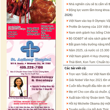
Nhà nghiên cứu sẽ bị cấm vô t
Động lực vươn tầm trong khoa 
2026)
Việt Nam vào top 8 Olympic Vật
Profile ấn tượng của 10X Việt 
Nam sinh giành học bổng Chín
Bộ GD&ĐT sẽ sửa sách giáo k
Bắt giam hiệu trưởng nâng khố
Năm 2025, cả nước có 15.300 b
Việt Nam giành 4 Huy chương
Thái Bình, Kon Tum: Chuẩn bị c
Các bài viết cũ:
Trọn vẹn 'Giấc mơ Việt Nam t
Giải Nobel Văn học 2021 tôn vi
Cuốn tiểu thuyết đầu tiên do n
Mẹ ơi! Cho con dĩa cá chuồn.
(
Xuất bản hồi ký 'Đoàn binh Tây
Hồi ký Michelle Obama (kỳ một
Truyện ngắn của Hồ Anh Thái: