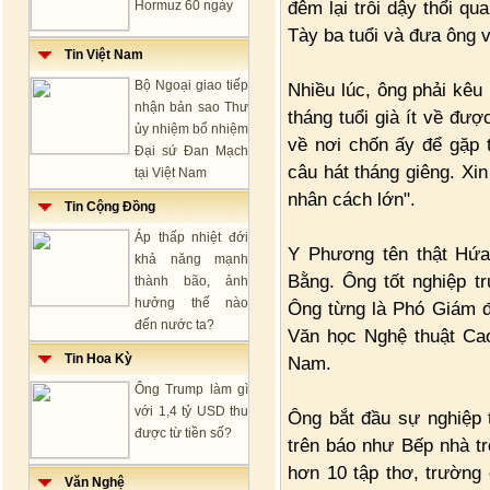
đêm lại trỗi dậy thổi q
Hormuz 60 ngày
Tày ba tuổi và đưa ông 
Tin Việt Nam
Bộ Ngoại giao tiếp
Nhiều lúc, ông phải kêu
nhận bản sao Thư
tháng tuổi già ít về đư
ủy nhiệm bổ nhiệm
về nơi chốn ấy để gặp 
Đại sứ Đan Mạch
câu hát tháng giêng. Xin
tại Việt Nam
nhân cách lớn".
Tin Cộng Đồng
Áp thấp nhiệt đới
Y Phương tên thật Hứa
khả năng mạnh
Bằng. Ông tốt nghiệp t
thành bão, ảnh
hưởng thế nào
Ông từng là Phó Giám đ
đến nước ta?
Văn học Nghệ thuật Ca
Tin Hoa Kỳ
Nam.
Ông Trump làm gì
với 1,4 tỷ USD thu
Ông bắt đầu sự nghiệp 
được từ tiền số?
trên báo như Bếp nhà t
hơn 10 tập thơ, trường 
Văn Nghệ