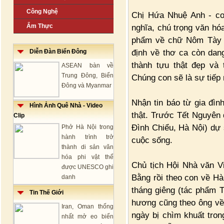
Công Nghệ
Chị Hứa Nhuệ Anh - con
Ẩm Thực
nghĩa, chú trọng văn hó
phẩm về chữ Nôm Tày -
định về thơ ca còn dan
Diễn Đàn Biển Đông
thành tựu thật đẹp và
ASEAN bàn về
Trung Đông, Biển
Chúng con sẽ là sự tiếp 
Đông và Myanmar
Nhận tin báo từ gia đìn
Hình Ảnh Quê Nhà - Video
thật. Trước Tết Nguyên
Clip
Đình Chiểu, Hà Nội) dự 
Phở Hà Nội trong
hành trình trở
cuộc sống.
thành di sản văn
hóa phi vật thể
Chủ tịch Hội Nhà văn V
được UNESCO ghi
Bằng rồi theo con về Hà
danh
tháng giêng (tác phẩm T
Tin Thế Giới
hương cũng theo ông về
Iran, Oman thống
ngày bị chìm khuất tro
nhất mở eo biển