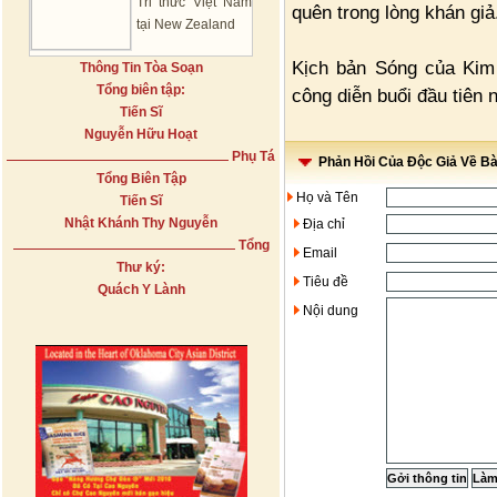
Tri thức Việt Nam
quên trong lòng khán giả
tại New Zealand
Kịch bản Sóng của Kim
Thông Tin Tòa Soạn
Tổng biên tập:
công diễn buổi đầu tiên 
Tiến Sĩ
Nguyễn Hữu Hoạt
Phụ Tá
Phản Hồi Của Độc Giả Về Bài
Tổng Biên Tập
Họ và Tên
Tiến Sĩ
Nhật Khánh Thy Nguyễn
Địa chỉ
Tổng
Email
Thư ký:
Tiêu đề
Quách Y Lành
Nội dung