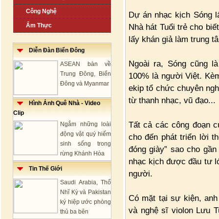
Công Nghệ
Dự án nhạc kịch Sóng l
Ẩm Thực
Nhà hát Tuổi trẻ cho biế
lấy khán giả làm trung t
Diễn Đàn Biển Đông
Ngoài ra, Sóng cũng là
ASEAN bàn về
Trung Đông, Biển
100% là người Việt. Kèm
Đông và Myanmar
ekip tổ chức chuyên nghi
từ thanh nhạc, vũ đạo...
Hình Ảnh Quê Nhà - Video
Clip
Tất cả các công đoạn củ
Ngắm những loài
động vật quý hiếm
cho đến phát triển lời 
sinh sống trong
đóng giày” sao cho gần 
rừng Khánh Hòa
nhạc kịch được đầu tư l
Tin Thế Giới
người.
Saudi Arabia, Thổ
Nhĩ Kỳ và Pakistan
Có mặt tại sự kiện, an
ký hiệp ước phòng
và nghệ sĩ violon Lưu T
thủ ba bên