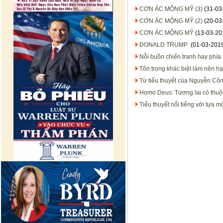
CƠN ÁC MỘNG MỸ (3)
(31-03
CƠN ÁC MỘNG MỸ (2)
(20-03
CƠN ÁC MỘNG MỸ
(13-03-20
DONALD TRUMP
(01-03-201
Nỗi buồn chiến tranh hay phía 
Tôn trọng khác biệt làm nên h
Từ tiểu thuyết của Nguyễn Cô
Homo Deus: Tương lai có thuộ
Tiểu thuyết nổi tiếng với tựa m