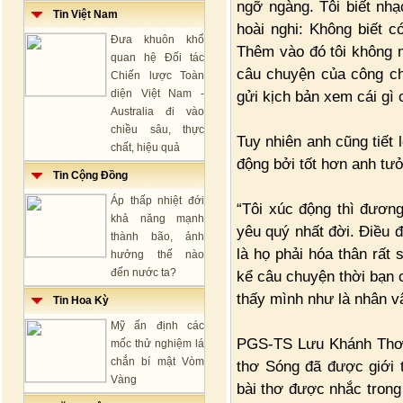
ngỡ ngàng. Tôi biết nhạ
Tin Việt Nam
hoài nghi: Không biết 
Đưa khuôn khổ
Thêm vào đó tôi không m
quan hệ Đối tác
câu chuyện của công ch
Chiến lược Toàn
diện Việt Nam -
gửi kịch bản xem cái gì 
Australia đi vào
chiều sâu, thực
Tuy nhiên anh cũng tiết 
chất, hiệu quả
động bởi tốt hơn anh tư
Tin Cộng Đồng
Áp thấp nhiệt đới
“Tôi xúc động thì đươn
khả năng mạnh
yêu quý nhất đời. Điều 
thành bão, ảnh
là họ phải hóa thân rất 
hưởng thế nào
đến nước ta?
kể câu chuyện thời bạn
thấy mình như là nhân vậ
Tin Hoa Kỳ
Mỹ ấn định các
PGS-TS Lưu Khánh Thơ 
mốc thử nghiệm lá
chắn bí mật Vòm
thơ Sóng đã được giới t
Vàng
bài thơ được nhắc trong