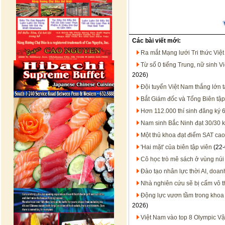
Các bài viết mới:
Ra mắt Mạng lưới Tri thức Việ
Từ số 0 tiếng Trung, nữ sinh V
2026)
Đội tuyển Việt Nam thắng lớn t
Bắt Giám đốc và Tổng Biên tậ
Hơn 112.000 thí sinh đăng ký 
Nam sinh Bắc Ninh đạt 30/30 kh
Một thủ khoa đạt điểm SAT cao 
'Hai mặt' của biên tập viên
(22-
Cô học trò mê sách ở vùng núi
Đào tạo nhân lực thời AI, doan
Nhà nghiên cứu sẽ bị cấm vô t
Động lực vươn tầm trong khoa 
2026)
Việt Nam vào top 8 Olympic Vật