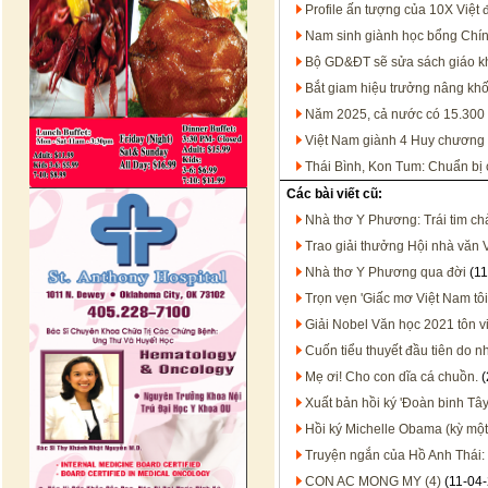
Profile ấn tượng của 10X Việt 
Nam sinh giành học bổng Chín
Bộ GD&ĐT sẽ sửa sách giáo k
Bắt giam hiệu trưởng nâng khố
Năm 2025, cả nước có 15.300 b
Việt Nam giành 4 Huy chương
Thái Bình, Kon Tum: Chuẩn bị c
Các bài viết cũ:
Nhà thơ Y Phương: Trái tim ch
Trao giải thưởng Hội nhà văn
Nhà thơ Y Phương qua đời
(11
Trọn vẹn 'Giấc mơ Việt Nam t
Giải Nobel Văn học 2021 tôn vi
Cuốn tiểu thuyết đầu tiên do n
Mẹ ơi! Cho con dĩa cá chuồn.
(
Xuất bản hồi ký 'Đoàn binh Tây
Hồi ký Michelle Obama (kỳ một
Truyện ngắn của Hồ Anh Thái:
CON AC MONG MY (4)
(11-04