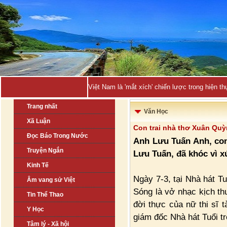
Việt Nam là 'mắt xích' chiến lược trong hiện
Trang nhất
Văn Học
Xã Luận
Con trai nhà thơ Xuân Quỳ
Đọc Báo Trong Nước
Anh Lưu Tuấn Anh, con
Truyện Ngắn
Lưu Tuấn, đã khóc vì x
Kinh Tế
Ngày 7-3, tại Nhà hát Tu
Âm vang sử Việt
Sóng là vở nhạc kịch th
Tin Thể Thao
đời thực của nữ thi sĩ
Y Học
giám đốc Nhà hát Tuổi tr
Tâm lý - Xã hội