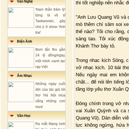
Văn Nghệ
thi tốt nghiệp nên nhắc 
'Nam thần trăm tỷ'
từng là võ sĩ
"Anh Lưu Quang Vũ và c
Taekwondo, gây
mò thêm chí săm soi x
chú ý ở show 'Anh
thế nào? Tôi cho rằng, 
trai'
sáng tạo. Tôi xúc động
Điện Ảnh
Khánh Thơ bày tỏ.
Bom tấn thu gần
24 tỷ đồng/ngày,
Trong nhạc kịch Sóng, c
một mình oanh tạc
vở nhạc kịch. 10 bài t
rạp Việt
Nếu ngày mai em không
Âm Nhạc
chật... để nói lên tiếng
Những ngày cuối
tầng lớp yêu thơ Xuân Q
đời của tác giả lời
thơ 'Hà Nội mùa
vắng những cơn
Đóng chính trong vở nh
mưa'
vai Xuân Quỳnh và ca 
Văn Học
Quang Vũ). Dàn diễn viên
Ra mắt Mạng lưới
lực không ngừng, hứa h