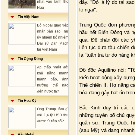
đây. "Đó là lý do tại s
nhất vào lãnh thổ
Nga
lo ngại".
Tin Việt Nam
Trung Quốc đơn phương 
Bộ Ngoại giao tiếp
nhận bản sao Thư
hầu hết Biển Đông và n
ủy nhiệm bổ nhiệm
qua. Để phản đối các y
Đại sứ Đan Mạch
liên tục đưa tàu chiến
tại Việt Nam
là "tuần tra tự do hàng k
Tin Cộng Đồng
Áp thấp nhiệt đới
Đô đốc Aquilino nói: "
khả năng mạnh
kiến hoạt động xây dựng
thành bão, ảnh
Thế chiến II. Họ nâng c
hưởng thế nào
đến nước ta?
hóa đang gây bất ổn tro
Tin Hoa Kỳ
Bắc Kinh duy trì các 
Ông Trump làm gì
những tuyên bố chủ quyề
với 1,4 tỷ USD thu
được từ tiền số?
quân sự, Trung Quốc hi
(sau Mỹ) và đang nhanh 
Văn Nghệ