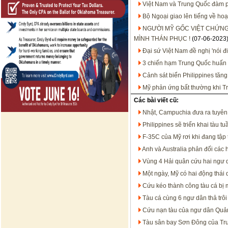
Việt Nam và Trung Quốc đàm p
Bộ Ngoại giao lên tiếng về h
NGƯỜI MỸ GỐC VIỆT CHỨNG
MÌNH THÁN PHỤC !
(07-06-2023
Đại sứ Việt Nam đề nghị 'nói đ
3 chiến hạm Trung Quốc huấn 
Cảnh sát biển Philippines tăn
Mỹ phản ứng bất thường khi T
Các bài viết cũ:
Nhật, Campuchia đưa ra tuyên
Philippines sẽ triển khai tàu 
F-35C của Mỹ rơi khi đang tập 
Anh và Australia phản đối các
Vùng 4 Hải quân cứu hai ngư d
Một ngày, Mỹ có hai động thái
Cứu kéo thành công tàu cá bị 
Tàu cá cùng 6 ngư dân thả trô
Cứu nạn tàu của ngư dân Quản
Tàu sân bay Sơn Đông của Tru