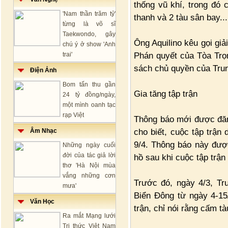
thống vũ khí, trong đó 
'Nam thần trăm tỷ'
thanh và 2 tàu sân bay...
từng là võ sĩ
Taekwondo, gây
Ông Aquilino kêu gọi giả
chú ý ở show 'Anh
Phán quyết của Tòa Trọ
trai'
sách chủ quyền của Tru
Điện Ảnh
Bom tấn thu gần
Gia tăng tập trận
24 tỷ đồng/ngày,
một mình oanh tạc
rạp Việt
Thông báo mới được đăn
cho biết, cuộc tập trận
Âm Nhạc
9/4. Thông báo này đượ
Những ngày cuối
đời của tác giả lời
hồ sau khi cuộc tập trận
thơ 'Hà Nội mùa
vắng những cơn
Trước đó, ngày 4/3, Tr
mưa'
Biển Đông từ ngày 4-15
Văn Học
trận, chỉ nói rằng cấm t
Ra mắt Mạng lưới
Tri thức Việt Nam