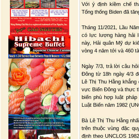
Với ý định kiềm chế t
Tổng thống Biden đã tăn
Tháng 11/2021, Lầu Nă
có lực lượng hàng hải l
này, Hải quân Mỹ dự kiế
vòng 4 năm tới và 460 t
Ngày 7/3, trả lời câu hỏ
Đông từ 18h ngày 4/3 đ
Lê Thị Thu Hằng khẳng đ
vực Biển Đông và thực t
biển phù hợp luật pháp
Luật Biển năm 1982 (U
Bà Lê Thị Thu Hằng nhấ
trên thuộc vùng đặc qu
định theo UNCLOS 1982.