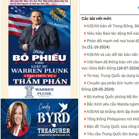
Các bài viết mới:
ASEAN bàn về Trung Đông, B
Siêu bão Bavi tác động thế nà
Phản đối mạnh mẽ mọi hoạt đ
Sa
(31-10-2024)
ASEAN và các đối tác bàn vấn 
Việt Nam đã thông báo với các
vực Giữa Biển Đông
(18-07-2024
Từ mai, Trung Quốc áp dụng lu
Chuyên gia phân tích 'nước cờ'
Đông
(28-05-2024)
Bộ trưởng Quốc phòng Mỹ lên t
Bắc Kinh yêu cầu Manila ngừn
ASEAN tái khẳng định lập trư
Tổng thống Philippines nói kh
Bản đồ Trung Quốc vừa công 
Yêu cầu Trung Quốc tôn trọng