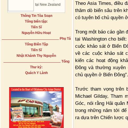
Theo Asia Times, điều đ
tại New Zealand
thăm dò biển sâu trên k
Thông Tin Tòa Soạn
có tuyên bố chủ quyền ở
Tổng biên tập:
Tiến Sĩ
Trong một báo cáo gần đ
Nguyễn Hữu Hoạt
tại Washington cho biết
Phụ Tá
Tổng Biên Tập
cuộc khảo sát ở Biển Đô
Tiến Sĩ
về các cuộc khảo sát 
Nhật Khánh Thy Nguyễn
kiến các hoạt động khả
Tổng
Đông và thường xuyên 
Thư ký:
Quách Y Lành
chủ quyền ở Biển Đông”
Trước tham vọng trên 
Michael Gilday, Tham 
Góc, nói rằng Hải quân
trong những năm tới để
ra dựa trên Chiến lược 