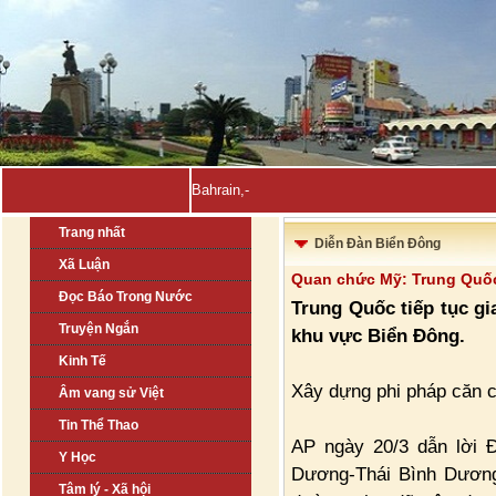
Bahrain, Kuwait tuyên bố đẩ_
Trang nhất
Diễn Đàn Biển Đông
Xã Luận
Quan chức Mỹ: Trung Quốc 
Đọc Báo Trong Nước
Trung Quốc tiếp tục gi
Truyện Ngắn
khu vực Biển Đông.
Kinh Tế
Xây dựng phi pháp căn 
Âm vang sử Việt
Tin Thể Thao
AP ngày 20/3 dẫn lời 
Y Học
Dương-Thái Bình Dươn
Tâm lý - Xã hội