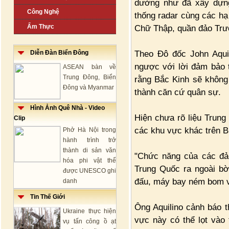
dường như đã xây dựng
Công Nghệ
thống radar cùng các hạ
Ẩm Thực
Chữ Thập, quần đảo Trư
Theo Đô đốc John Aquil
Diễn Đàn Biển Đông
ngược với lời đảm bảo 
ASEAN bàn về
Trung Đông, Biển
rằng Bắc Kinh sẽ không 
Đông và Myanmar
thành căn cứ quân sự.
Hình Ảnh Quê Nhà - Video
Hiện chưa rõ liệu Trung
Clip
các khu vực khác trên B
Phở Hà Nội trong
hành trình trở
thành di sản văn
"Chức năng của các đả
hóa phi vật thể
Trung Quốc ra ngoài bờ
được UNESCO ghi
đấu, máy bay ném bom và
danh
Tin Thế Giới
Ông Aquilino cảnh báo 
Ukraine thực hiện
vực này có thể lọt vào
vụ tấn công ồ ạt