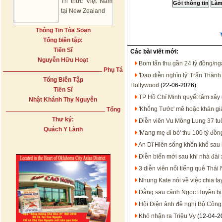
Tri thức Việt Nam
tại New Zealand
Thông Tin Tòa Soạn
Tổng biên tập:
Tiến Sĩ
Các bài viết mới:
Nguyễn Hữu Hoạt
Bom tấn thu gần 24 tỷ đồng/ngà
Phụ Tá
'Đạo diễn nghìn tỷ' Trấn Thành b
Tổng Biên Tập
Hollywood
(22-06-2026)
Tiến Sĩ
TP Hồ Chí Minh quyết tâm xây 
Nhật Khánh Thy Nguyễn
'Khổng Tước' mê hoặc khán giả
Tổng
Thư ký:
Diễn viên Vu Mông Lung 37 tuổi
Quách Y Lành
'Mang mẹ đi bỏ' thu 100 tỷ đồn
An Dĩ Hiên sống khốn khổ sau 
Diễn biến mới sau khi nhà đài xi
3 diễn viên nổi tiếng quê Thá
Nhung Kate nói về việc chia t
Đằng sau cảnh Ngọc Huyền bị
Hội Điện ảnh đề nghị Bộ Công
Khó nhận ra Triệu Vy
(12-04-2