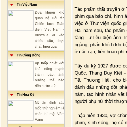
Tin Việt Nam
Tác phẩm thất truyền ở 
Đưa khuôn khổ
phim qua báo chí, hình 
quan hệ Đối tác
việc ở Thư viện quốc g
Chiến lược Toàn
diện Việt Nam -
Hai năm sau, tác phẩm 
Australia đi vào
tàng Tư liệu điện ảnh T
chiều sâu, thực
ngàng, phấn khích khi b
chất, hiệu quả
ở các rạp, liên hoan phim
Tin Cộng Đồng
Áp thấp nhiệt đới
Tây du ký 1927 được coi
khả năng mạnh
Quốc. Thang Duy Kiệt -
thành bão, ảnh
Tế, Thượng Hải, cho bi
hưởng thế nào
đến nước ta?
đánh dấu những đột phá
năm, tạo hình nhân vật 
Tin Hoa Kỳ
người phụ nữ thời thượn
Mỹ ấn định các
mốc thử nghiệm lá
chắn bí mật Vòm
Thập niên 1930, vợ chồ
Vàng
phim, sinh sống, họ có 