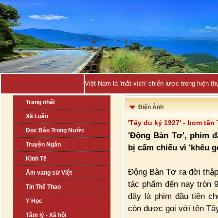
Việt Nam là 'mắt xích' chiến lược trong hiện
Trang nhất
Điện Ảnh
Xã Luận
'Tây du ký 1927' - bom tấn
Đọc Báo Trong Nước
'Động Bàn Tơ', phim đầ
Truyện Ngắn
bị cấm chiếu vì 'khêu g
Kinh Tế
Động Bàn Tơ ra đời thập
Âm vang sử Việt
tác phẩm đến nay tròn 9
Tin Thể Thao
đây là phim đầu tiên ch
Y Học
còn được gọi với tên Tâ
Tâm lý - Xã hội