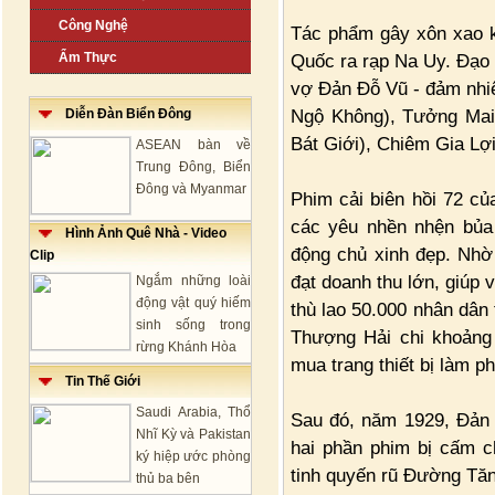
Công Nghệ
Tác phẩm gây xôn xao kh
Ẩm Thực
Quốc ra rạp Na Uy. Đạo 
vợ Đản Đỗ Vũ - đảm nhi
Ngộ Không), Tưởng Mai
Diễn Đàn Biển Đông
Bát Giới), Chiêm Gia Lợi
ASEAN bàn về
Trung Đông, Biển
Đông và Myanmar
Phim cải biên hồi 72 củ
các yêu nhền nhện bủa 
Hình Ảnh Quê Nhà - Video
động chủ xinh đẹp. Nhờ
Clip
đạt doanh thu lớn, giúp
Ngắm những loài
động vật quý hiếm
thù lao 50.000 nhân dân
sinh sống trong
Thượng Hải chi khoảng 
rừng Khánh Hòa
mua trang thiết bị làm p
Tin Thế Giới
Saudi Arabia, Thổ
Sau đó, năm 1929, Đản 
Nhĩ Kỳ và Pakistan
hai phần phim bị cấm c
ký hiệp ước phòng
tinh quyến rũ Đường Tăng
thủ ba bên