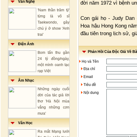
Văn Nghệ
đời năm 1972 vì bệnh un
'Nam thần trăm tỷ'
từng là võ sĩ
Con gái họ - Judy Dan 
Taekwondo, gây
Hoa hậu Hong Kong năm 
chú ý ở show 'Anh
đầu tiên trong lịch sử, 
trai'
Điện Ảnh
Phản Hồi Của Độc Giả Về Bài
Bom tấn thu gần
24 tỷ đồng/ngày,
Họ và Tên
một mình oanh tạc
Địa chỉ
rạp Việt
Email
Âm Nhạc
Tiêu đề
Những ngày cuối
Nội dung
đời của tác giả lời
thơ 'Hà Nội mùa
vắng những cơn
mưa'
Văn Học
Ra mắt Mạng lưới