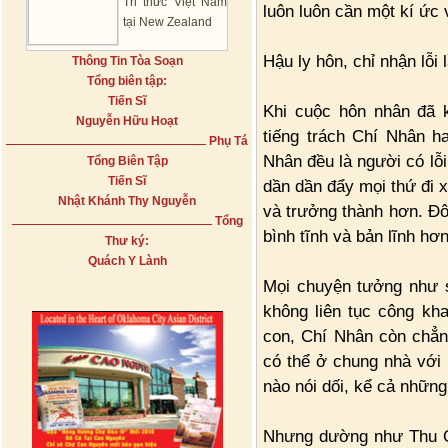
Tri thức Việt Nam
luôn luôn cần một kí ức 
tại New Zealand
Hậu ly hôn, chỉ nhận lỗi
Thông Tin Tòa Soạn
Tổng biên tập:
Tiến Sĩ
Khi cuộc hôn nhân đã 
Nguyễn Hữu Hoạt
tiếng trách Chí Nhân h
Phụ Tá
Nhân đều là người có lỗi
Tổng Biên Tập
Tiến Sĩ
dần dần đẩy mọi thứ đi 
Nhật Khánh Thy Nguyễn
và trưởng thành hơn. Đôi
Tổng
bình tĩnh và bản lĩnh h
Thư ký:
Quách Y Lành
Mọi chuyện tưởng như s
không liên tục công kh
con, Chí Nhân còn chẳng
có thể ở chung nhà với 
nào nói dối, kể cả những
Nhưng dường như Thu Q