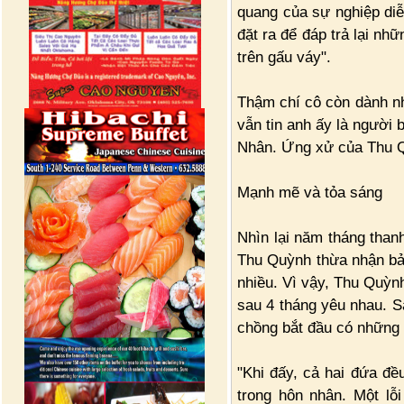
quang của sự nghiệp diễ
đặt ra để đáp trả lại nh
trên gấu váy".
Thậm chí cô còn dành nh
vẫn tin anh ấy là người 
Nhân. Ứng xử của Thu Q
Mạnh mẽ và tỏa sáng
Nhìn lại năm tháng than
Thu Quỳnh thừa nhận bản
nhiều. Vì vậy, Thu Quỳn
sau 4 tháng yêu nhau. S
chồng bắt đầu có những 
"Khi đấy, cả hai đứa đề
trong hôn nhân. Một lỗ