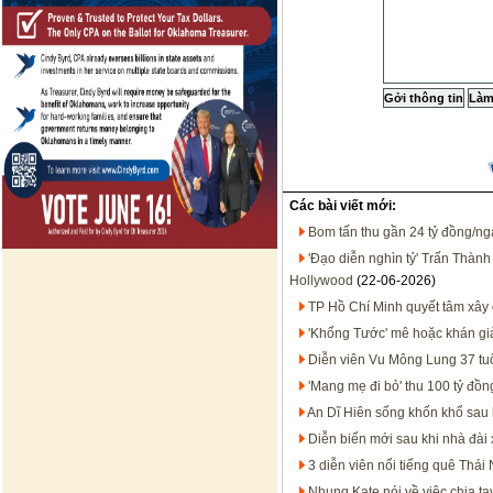
Các bài viết mới:
Bom tấn thu gần 24 tỷ đồng/ngà
'Đạo diễn nghìn tỷ' Trấn Thành b
Hollywood
(22-06-2026)
TP Hồ Chí Minh quyết tâm xây 
'Khổng Tước' mê hoặc khán giả
Diễn viên Vu Mông Lung 37 tuổi
'Mang mẹ đi bỏ' thu 100 tỷ đồn
An Dĩ Hiên sống khốn khổ sau 
Diễn biến mới sau khi nhà đài xi
3 diễn viên nổi tiếng quê Thá
Nhung Kate nói về việc chia t