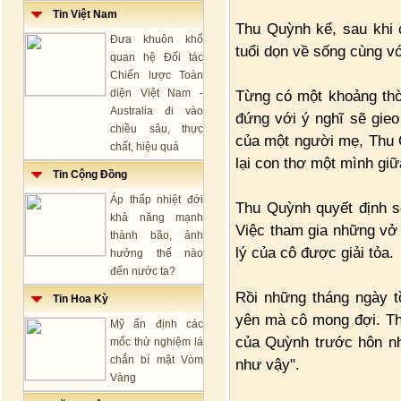
Tin Việt Nam
Thu Quỳnh kể, sau khi 
Đưa khuôn khổ
tuổi dọn về sống cùng vớ
quan hệ Đối tác
Chiến lược Toàn
diện Việt Nam -
Từng có một khoảng thờ
Australia đi vào
đứng với ý nghĩ sẽ gieo
chiều sâu, thực
của một người mẹ, Thu 
chất, hiệu quả
lại con thơ một mình giữ
Tin Cộng Đồng
Áp thấp nhiệt đới
Thu Quỳnh quyết định s
khả năng mạnh
Việc tham gia những vở 
thành bão, ảnh
lý của cô được giải tỏa.
hưởng thế nào
đến nước ta?
Rồi những tháng ngày t
Tin Hoa Kỳ
yên mà cô mong đợi. Th
Mỹ ấn định các
của Quỳnh trước hôn nhâ
mốc thử nghiệm lá
chắn bí mật Vòm
như vậy".
Vàng