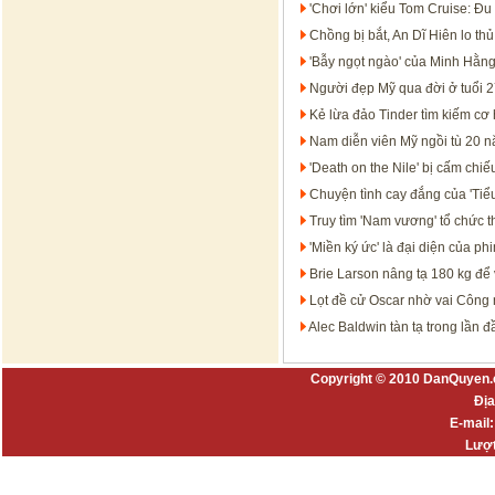
'Chơi lớn' kiểu Tom Cruise: Đu 
Chồng bị bắt, An Dĩ Hiên lo thủ
'Bẫy ngọt ngào' của Minh Hằng
Người đẹp Mỹ qua đời ở tuổi 
Kẻ lừa đảo Tinder tìm kiếm cơ
Nam diễn viên Mỹ ngồi tù 20 n
'Death on the Nile' bị cấm chi
Chuyện tình cay đắng của 'Ti
Truy tìm 'Nam vương' tổ chức t
'Miền ký ức' là đại diện của ph
Brie Larson nâng tạ 180 kg để
Lọt đề cử Oscar nhờ vai Công 
Alec Baldwin tàn tạ trong lần 
Copyright © 2010 DanQuyen.
Địa
E-mail
Lượt