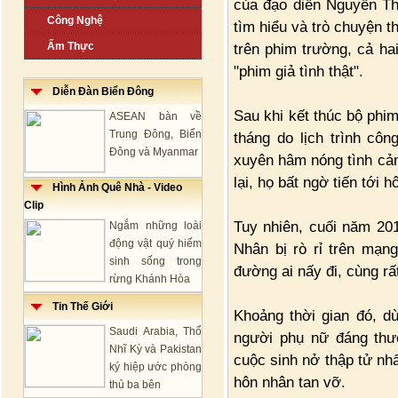
của đạo diễn Nguyễn T
Công Nghệ
tìm hiểu và trò chuyện t
Ẩm Thực
trên phim trường, cả ha
"phim giả tình thật".
Diễn Đàn Biển Đông
Sau khi kết thúc bộ ph
ASEAN bàn về
Trung Đông, Biển
tháng do lịch trình cô
Đông và Myanmar
xuyên hâm nóng tình cảm
lại, họ bất ngờ tiến tới 
Hình Ảnh Quê Nhà - Video
Clip
Tuy nhiên, cuối năm 201
Ngắm những loài
động vật quý hiếm
Nhân bị rò rỉ trên mạn
sinh sống trong
đường ai nấy đi, cùng rấ
rừng Khánh Hòa
Tin Thế Giới
Khoảng thời gian đó, 
Saudi Arabia, Thổ
người phụ nữ đáng thươ
Nhĩ Kỳ và Pakistan
cuộc sinh nở thập tử nhất
ký hiệp ước phòng
hôn nhân tan vỡ.
thủ ba bên