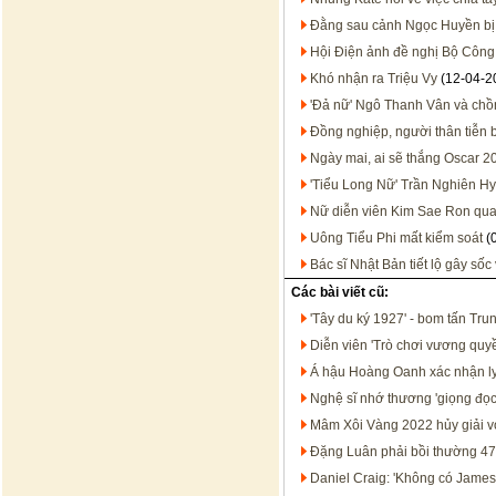
Đằng sau cảnh Ngọc Huyền bị
Hội Điện ảnh đề nghị Bộ Công
Khó nhận ra Triệu Vy
(12-04-2
'Đả nữ' Ngô Thanh Vân và chồ
Đồng nghiệp, người thân tiễn b
Ngày mai, ai sẽ thắng Oscar 2
'Tiểu Long Nữ' Trần Nghiên Hy
Nữ diễn viên Kim Sae Ron qua 
Uông Tiểu Phi mất kiểm soát
(
Bác sĩ Nhật Bản tiết lộ gây số
Các bài viết cũ:
'Tây du ký 1927' - bom tấn Tr
Diễn viên 'Trò chơi vương quyền
Á hậu Hoàng Oanh xác nhận ly 
Nghệ sĩ nhớ thương 'giọng đọc
Mâm Xôi Vàng 2022 hủy giải vớ
Đặng Luân phải bồi thường 47
Daniel Craig: 'Không có James B