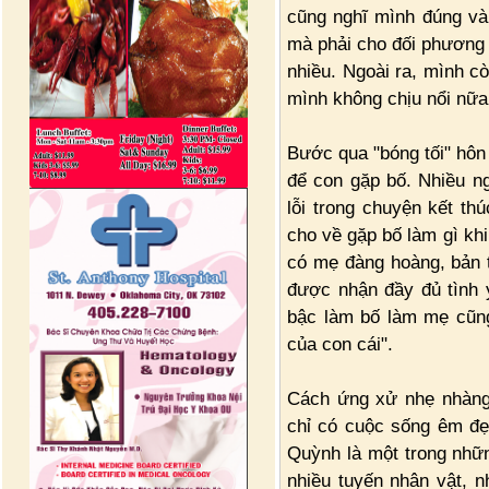
cũng nghĩ mình đúng và 
mà phải cho đối phương 
nhiều. Ngoài ra, mình c
mình không chịu nổi nữa
Bước qua "bóng tối" hô
để con gặp bố. Nhiều ng
lỗi trong chuyện kết th
cho về gặp bố làm gì kh
có mẹ đàng hoàng, bản 
được nhận đầy đủ tình 
bậc làm bố làm mẹ cũn
của con cái".
Cách ứng xử nhẹ nhàng
chỉ có cuộc sống êm đẹ
Quỳnh là một trong nhữn
nhiều tuyến nhân vật, n