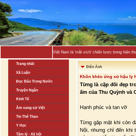
Việt Nam là 'mắt xích' chiến lược trong hiện
Trang nhất
Điện Ảnh
Xã Luận
Khôn khéo ứng xử hậu ly h
Đọc Báo Trong Nước
Từng là cặp đôi đẹp tr
Truyện Ngắn
ấm của Thu Quỳnh và C
Kinh Tế
Hạnh phúc và tan vỡ
Âm vang sử Việt
Tin Thể Thao
Từng gặp mặt khi còn đ
Y Học
Nội, nhưng chỉ đến khi 
Tâm lý - Xã hội