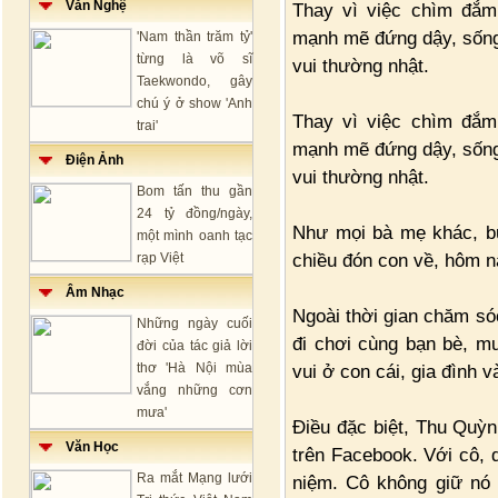
Văn Nghệ
Thay vì việc chìm đắm
mạnh mẽ đứng dậy, sống
'Nam thần trăm tỷ'
từng là võ sĩ
vui thường nhật.
Taekwondo, gây
chú ý ở show 'Anh
Thay vì việc chìm đắm
trai'
mạnh mẽ đứng dậy, sống
Điện Ảnh
vui thường nhật.
Bom tấn thu gần
24 tỷ đồng/ngày,
Như mọi bà mẹ khác, bu
một mình oanh tạc
chiều đón con về, hôm n
rạp Việt
Âm Nhạc
Ngoài thời gian chăm só
Những ngày cuối
đi chơi cùng bạn bè, mu
đời của tác giả lời
thơ 'Hà Nội mùa
vui ở con cái, gia đình v
vắng những cơn
mưa'
Điều đặc biệt, Thu Quỳ
Văn Học
trên Facebook. Với cô, 
Ra mắt Mạng lưới
niệm. Cô không giữ nó 