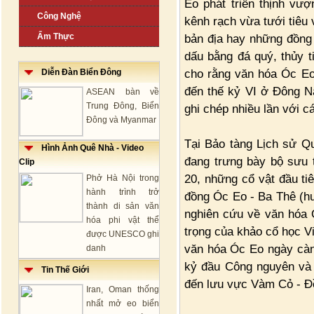
Eo phát triển thịnh vượ
Công Nghệ
kênh rạch vừa tưới tiêu
Ẩm Thực
bản địa hay những đồng t
dấu bằng đá quý, thủy t
cho rằng văn hóa Óc Eo 
Diễn Đàn Biển Đông
đến thế kỷ VI ở Đông N
ASEAN bàn về
Trung Đông, Biển
ghi chép nhiều lần với c
Đông và Myanmar
Tại Bảo tàng Lịch sử Qu
Hình Ảnh Quê Nhà - Video
đang trưng bày bộ sưu 
Clip
20, những cổ vật đầu ti
Phở Hà Nội trong
hành trình trở
đồng Óc Eo - Ba Thê (hu
thành di sản văn
nghiên cứu về văn hóa 
hóa phi vật thể
trọng của khảo cổ học V
được UNESCO ghi
văn hóa Óc Eo ngày càng
danh
kỷ đầu Công nguyên và 
Tin Thế Giới
đến lưu vực Vàm Cỏ - Đ
Iran, Oman thống
nhất mở eo biển