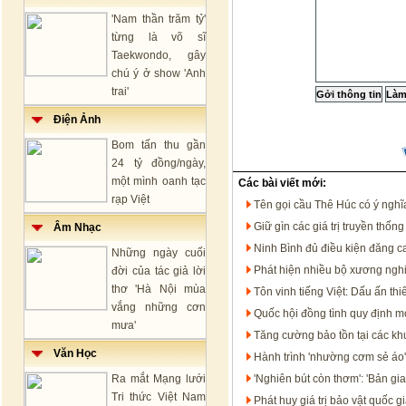
'Nam thần trăm tỷ'
từng là võ sĩ
Taekwondo, gây
chú ý ở show 'Anh
trai'
Điện Ảnh
Bom tấn thu gần
24 tỷ đồng/ngày,
một mình oanh tạc
Các bài viết mới:
rạp Việt
Tên gọi cầu Thê Húc có ý nghĩ
Giữ gìn các giá trị truyền thốn
Âm Nhạc
Ninh Bình đủ điều kiện đăng ca
Những ngày cuối
Phát hiện nhiều bộ xương ngh
đời của tác giả lời
thơ 'Hà Nội mùa
Tôn vinh tiếng Việt: Dấu ấn th
vắng những cơn
Quốc hội đồng tình quy định m
mưa'
Tăng cường bảo tồn tại các kh
Văn Học
Hành trình 'nhường cơm sẻ áo'
Ra mắt Mạng lưới
'Nghiên bút còn thơm': 'Bản g
Tri thức Việt Nam
Phát huy giá trị bảo vật quốc 