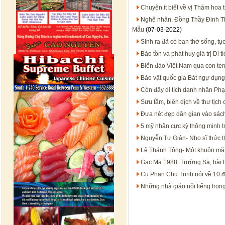
Chuyện ít biết về vị Thám hoa 
Nghệ nhân, Đồng Thầy Đinh Thị 
Mẫu
(07-03-2022)
Sinh ra đã có ban thờ sống, tụ
Bảo tồn và phát huy giá trị Di 
Biển đảo Việt Nam qua con te
Bảo vật quốc gia Bát ngự dụng
Còn đây di tích danh nhân Ph
Sưu tầm, biên dịch về thư tịc
Đưa nét đẹp dân gian vào sách
5 mỹ nhân cực kỳ thông minh t
Nguyễn Tư Giản- Nho sĩ thức th
Lê Thánh Tông- Một khuôn mặt
Gạc Ma 1988: Trường Sa, bài 
Cụ Phan Chu Trinh nói về 10 đ
Những nhà giáo nổi tiếng tron