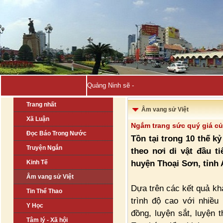
Quảng Ninh sẽ đăng cai Hội nghị B_
Trang nhất
Âm vang sử Việt
Xã Luận
Ngắm trang sức quý giá củ
Đọc Báo Trong Nước
Tồn tại trong 10 thế 
Truyện Ngắn
theo nơi di vật đầu t
huyện Thoại Sơn, tỉnh 
Kinh Tế
Âm vang sử Việt
Dựa trên các kết quả khả
Tin Thể Thao
trình độ cao với nhiề
Y Học
đồng, luyện sắt, luyện 
Tâm lý - Xã hội