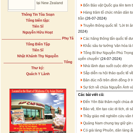
tại New Zealand
Bốn Bảo vật Quốc gia lên tem 
Hàng trăm tổ chức nhân dân to
Thông Tin Tòa Soạn
trần
(26-07-2024)
Tổng biên tập:
Truyền thông quốc tế: 'Lời tri 
Tiến Sĩ
2024)
Nguyễn Hữu Hoạt
Phụ Tá
Các hãng thông tấn quốc tế đư
Tổng Biên Tập
Khắc sâu tư tưởng 'văn hóa là 
Tiến Sĩ
Tổng Bí thư Nguyễn Phú Trọng -
Nhật Khánh Thy Nguyễn
uyển chuyển'
(24-07-2024)
Tổng
Nhà lãnh đạo suốt cuộc đời p
Thư ký:
Sắp diễn ra hội thảo quốc tế 
Quách Y Lành
Bản đúc nổi trên đỉnh đồng ở H
Sự tích về chúa Nguyễn Ánh v
Các bài viết cũ:
Đến Yên Bái thăm ngôi chùa đ
Bảo vệ, tôn tạo các di tích, di
Thầy giáo mê nghiên cứu văn 
Quảng Nam chung tay giữ gìn g
Có già làng Phuôn, dân làng 