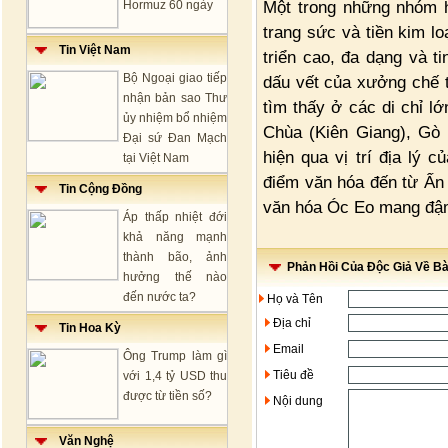
Một trong những nhóm hi
Hormuz 60 ngày
trang sức và tiền kim l
Tin Việt Nam
triển cao, đa dạng và t
Bộ Ngoại giao tiếp
dấu vết của xưởng chế 
nhận bản sao Thư
tìm thấy ở các di chỉ 
ủy nhiệm bổ nhiệm
Chùa (Kiên Giang), Gò
Đại sứ Đan Mạch
hiện qua vị trí địa lý 
tại Việt Nam
điểm văn hóa đến từ Ấn
Tin Cộng Đồng
văn hóa Óc Eo mang đậm
Áp thấp nhiệt đới
khả năng mạnh
thành bão, ảnh
Phản Hồi Của Độc Giả Về Bài
hưởng thế nào
đến nước ta?
Họ và Tên
Địa chỉ
Tin Hoa Kỳ
Email
Ông Trump làm gì
Tiêu đề
với 1,4 tỷ USD thu
được từ tiền số?
Nội dung
Văn Nghệ