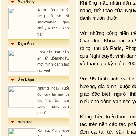
Văn Nghệ
Khi ông mất, nhân dân tạ
năng, tiết tháo của Ngu
'Nam thần trăm tỷ'
từng là võ sĩ
danh muôn thuở.
Taekwondo, gây
chú ý ở show 'Anh
Với những cống hiến tr
trai'
Giáo dục, Khoa học và 
Điện Ảnh
ra tại thủ đô Paris, Ph
Bom tấn thu gần
qua Nghị quyết vinh dan
24 tỷ đồng/ngày,
và tham gia kỷ niệm 20
một mình oanh tạc
rạp Việt
Với 95 hình ảnh và tư 
Âm Nhạc
hương, gia đình, cuộc 
Những ngày cuối
giáo đặc biệt, người th
đời của tác giả lời
thơ 'Hà Nội mùa
biểu cho dòng văn học y
vắng những cơn
mưa'
Đồng thời, triển lãm cũ
Văn Học
tác trên nền các tác ph
Ra mắt Mạng lưới
đờn ca tài tử, sân khấ