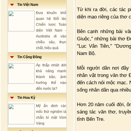
Tin Việt Nam
Từ khi ra đời, các tác
Đưa khuôn khổ
diện mạo riêng của thơ 
quan hệ Đối tác
Chiến lược Toàn
diện Việt Nam -
Bên cạnh những bài văn
Australia đi vào
Giuộc," những bài thơ Đư
chiều sâu, thực
"Lục Vân Tiên," "Dươn
chất, hiệu quả
Nam Bộ.
Tin Cộng Đồng
Áp thấp nhiệt đới
Mỗi người dân nơi đây 
khả năng mạnh
nhân vật trong văn thơ 
thành bão, ảnh
đến cách nói mộc mạc. N
hưởng thế nào
đến nước ta?
sống nhân dân qua nhiều 
Tin Hoa Kỳ
Hơn 20 năm cuối đời, ôn
Mỹ ấn định các
sáng tác văn thơ, truyề
mốc thử nghiệm lá
chắn bí mật Vòm
tỉnh Bến Tre.
Vàng