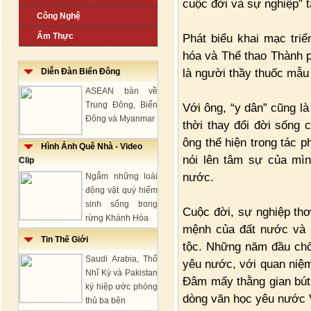
cuộc đời và sự nghiệp” 
Công Nghệ
Ẩm Thực
Phát biểu khai mạc tr
hóa và Thể thao Thành 
là người thầy thuốc mẫu
Diễn Đàn Biển Đông
ASEAN bàn về
Trung Đông, Biển
Với ông, “y dân” cũng l
Đông và Myanmar
thời thay đổi đời sống 
ông thể hiện trong tác 
Hình Ảnh Quê Nhà - Video
nói lên tâm sự của mìn
Clip
nước.
Ngắm những loài
động vật quý hiếm
sinh sống trong
Cuộc đời, sự nghiệp thơ
rừng Khánh Hòa
mệnh của đất nước và n
Tin Thế Giới
tộc. Những năm đầu chố
Saudi Arabia, Thổ
yêu nước, với quan niệ
Nhĩ Kỳ và Pakistan
Đâm mấy thằng gian bút
ký hiệp ước phòng
dòng văn học yêu nước V
thủ ba bên