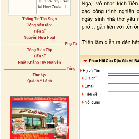
Tri thức Việt Nam
Nga," vở nhạc kịch Tiên
tại New Zealand
các công trình nghiên
ngày sinh nhà thơ yêu 
Thông Tin Tòa Soạn
Tổng biên tập:
phố… gắn liền với tên ô
Tiến Sĩ
Nguyễn Hữu Hoạt
Triển lãm diễn ra đến hế
Phụ Tá
Tổng Biên Tập
Tiến Sĩ
Phản Hồi Của Độc Giả Về Bài
Nhật Khánh Thy Nguyễn
Tổng
Họ và Tên
Thư ký:
Địa chỉ
Quách Y Lành
Email
Tiêu đề
Nội dung