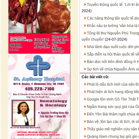
Truyền thông quốc tế: 'Lời tri 
2024)
Các hãng thông tấn quốc tế đư
Khắc sâu tư tưởng 'văn hóa là 
Tổng Bí thư Nguyễn Phú Trọng -
uyển chuyển'
(24-07-2024)
Nhà lãnh đạo suốt cuộc đời p
Sắp diễn ra hội thảo quốc tế 
Bản đúc nổi trên đỉnh đồng ở H
Sự tích về chúa Nguyễn Ánh v
Các bài viết cũ:
Phát lộ dấu tích mới của sân 
Phát hiện di tích hang động ti
Google tôn vinh GS Tôn Thất T
Ngắm trang sức quý giá của Ó
Đến Yên Bái thăm ngôi chùa đ
Bảo vệ, tôn tạo các di tích, di
Thầy giáo mê nghiên cứu văn 
Quảng Nam chung tay giữ gìn g