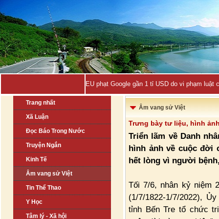
EU phạt Google gần 1 tỉ USD do vi phạm luật 
Trang nhất
Âm vang sử Việt
Xã Luận
Trưng bày tư liệu, hình ả
Đọc Báo Trong Nước
Triển lãm về Danh nh
Truyện Ngắn
hình ảnh về cuộc đời 
hết lòng vì người bệnh,
Kinh Tế
Âm vang sử Việt
Tối 7/6, nhân kỷ niệm
Tin Thể Thao
(1/7/1822-1/7/2022), 
Y Học
tỉnh Bến Tre tổ chức t
Tâm lý - Xã hội