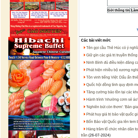
Các bài viết mới:
Tên gọi cầu Thê Húc có ý nghĩ
Giữ gìn các giá trị truyền thốn
Ninh Bình đủ điều kiện đăng ca
Phát hiện nhiều bộ xương ngh
Tôn vinh tiếng Việt: Dấu ấn th
Quốc hội đồng tình quy định m
Tăng cường bảo tồn tại các kh
Hành trình 'nhường cơm sẻ áo'
'Nghiên bút còn thơm': 'Bản g
Phát huy giá trị bảo vật quốc 
Bốn Bảo vật Quốc gia lên tem 
Hàng trăm tổ chức nhân dân to
trần
(26-07-2024)