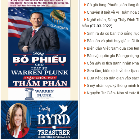
Có già làng Phuôn, dân làng 
Chuyện ít biết về vị Thám hoa 
Nghệ nhân, Đồng Thầy Đinh Thị 
Mẫu
(07-03-2022)
Sinh ra đã có ban thờ sống, tụ
Bảo tồn và phát huy giá trị Di 
Biển đảo Việt Nam qua con te
Bảo vật quốc gia Bát ngự dụng
Còn đây di tích danh nhân Ph
Sưu tầm, biên dịch về thư tịc
Đưa nét đẹp dân gian vào sách
5 mỹ nhân cực kỳ thông minh t
Nguyễn Tư Giản- Nho sĩ thức th