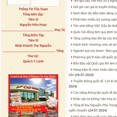
Tên gọi cầu Thê Húc có ý nghĩ
Giữ gìn các giá trị truyền thốn
Thông Tin Tòa Soạn
Ninh Bình đủ điều kiện đăng ca
Tổng biên tập:
Tiến Sĩ
Phát hiện nhiều bộ xương ngh
Nguyễn Hữu Hoạt
Tôn vinh tiếng Việt: Dấu ấn th
Phụ Tá
Quốc hội đồng tình quy định m
Tổng Biên Tập
Tăng cường bảo tồn tại các kh
Tiến Sĩ
Hành trình 'nhường cơm sẻ áo'
Nhật Khánh Thy Nguyễn
Tổng
'Nghiên bút còn thơm': 'Bản g
Thư ký:
Phát huy giá trị bảo vật quốc 
Quách Y Lành
Bốn Bảo vật Quốc gia lên tem 
Hàng trăm tổ chức nhân dân to
trần
(26-07-2024)
Truyền thông quốc tế: 'Lời tri 
2024)
Các hãng thông tấn quốc tế đư
Khắc sâu tư tưởng 'văn hóa là 
Tổng Bí thư Nguyễn Phú Trọng -
uyển chuyển'
(24-07-2024)
Nhà lãnh đạo suốt cuộc đời p