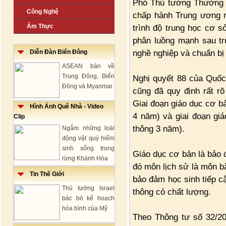
Phó Thủ tướng Thường 
Công Nghệ
chấp hành Trung ương n
Ẩm Thực
trình độ trung học cơ s
phân luồng mạnh sau tr
nghề nghiệp và chuẩn bị
Diễn Đàn Biển Đông
ASEAN bàn về
Trung Đông, Biển
Nghị quyết 88 của Quốc
Đông và Myanmar
cũng đã quy định rất rõ
Giai đoạn giáo dục cơ b
Hình Ảnh Quê Nhà - Video
4 năm) và giai đoạn gi
Clip
thông 3 năm).
Ngắm những loài
động vật quý hiếm
sinh sống trong
Giáo dục cơ bản là bảo đ
rừng Khánh Hòa
đó môn lịch sử là môn b
Tin Thế Giới
bảo đảm học sinh tiếp c
Thủ tướng Israel
thông có chất lượng.
bác bỏ kế hoạch
hòa bình của Mỹ
Theo Thông tư số 32/2