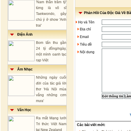
'Nam thần trăm tỷ'
từng là võ sĩ
Phản Hồi Của Độc Giả Về Bài
Taekwondo, gây
chú ý ở show 'Anh
Họ và Tên
trai'
Địa chỉ
Điện Ảnh
Email
Bom tấn thu gần
Tiêu đề
24 tỷ đồng/ngày,
Nội dung
một mình oanh tạc
rạp Việt
Âm Nhạc
Những ngày cuối
đời của tác giả lời
thơ 'Hà Nội mùa
vắng những cơn
mưa'
Văn Học
Ra mắt Mạng lưới
Tri thức Việt Nam
Các bài viết mới:
tại New Zealand