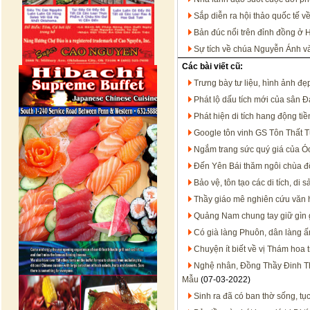
Sắp diễn ra hội thảo quốc tế 
Bản đúc nổi trên đỉnh đồng ở H
Sự tích về chúa Nguyễn Ánh v
Các bài viết cũ:
Trưng bày tư liệu, hình ảnh 
Phát lộ dấu tích mới của sân 
Phát hiện di tích hang động ti
Google tôn vinh GS Tôn Thất T
Ngắm trang sức quý giá của Ó
Đến Yên Bái thăm ngôi chùa đ
Bảo vệ, tôn tạo các di tích, di
Thầy giáo mê nghiên cứu văn 
Quảng Nam chung tay giữ gìn g
Có già làng Phuôn, dân làng 
Chuyện ít biết về vị Thám hoa 
Nghệ nhân, Đồng Thầy Đinh Thị 
Mẫu
(07-03-2022)
Sinh ra đã có ban thờ sống, tụ