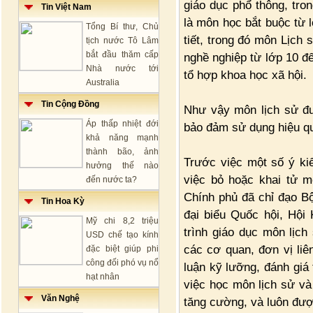
giáo dục phổ thông, tron
Tin Việt Nam
là môn học bắt buộc từ l
Tổng Bí thư, Chủ
tiết, trong đó môn Lịch 
tịch nước Tô Lâm
bắt đầu thăm cấp
nghề nghiệp từ lớp 10 đế
Nhà nước tới
tổ hợp khoa học xã hội.
Australia
Tin Cộng Đồng
Như vậy môn lịch sử đư
Áp thấp nhiệt đới
bảo đảm sử dụng hiệu quả
khả năng mạnh
thành bão, ảnh
Trước việc một số ý ki
hưởng thế nào
việc bỏ hoặc khai tử 
đến nước ta?
Chính phủ đã chỉ đạo Bộ
Tin Hoa Kỳ
đại biểu Quốc hội, Hội
Mỹ chi 8,2 triệu
trình giáo dục môn lịch
USD chế tạo kính
các cơ quan, đơn vị liê
đặc biệt giúp phi
công đối phó vụ nổ
luận kỹ lưỡng, đánh giá
hạt nhân
việc học môn lịch sử và 
Văn Nghệ
tăng cường, và luôn đượ