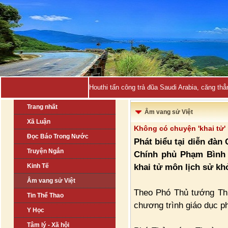
Houthi tấn công trả đũa Saudi Arabia, căng thẳ
Trang nhất
Âm vang sử Việt
Xã Luận
Không có chuyện 'khai tử'
Đọc Báo Trong Nước
Phát biểu tại diễn đàn
Truyện Ngắn
Chính phủ Phạm Bình 
khai tử môn lịch sử kh
Kinh Tế
Âm vang sử Việt
Theo Phó Thủ tướng Th
Tin Thể Thao
chương trình giáo dục ph
Y Học
Tâm lý - Xã hội