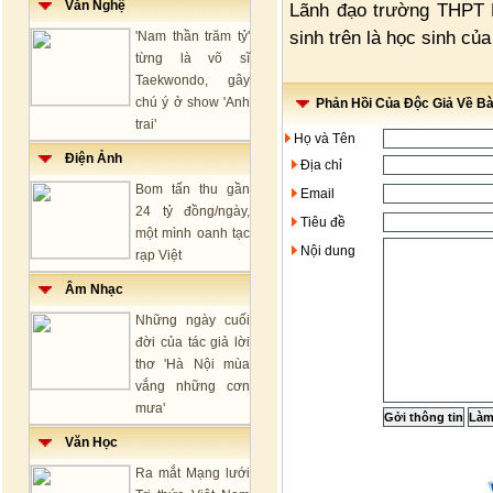
Văn Nghệ
Lãnh đạo trường THPT 
sinh trên là học sinh củ
'Nam thần trăm tỷ'
từng là võ sĩ
Taekwondo, gây
chú ý ở show 'Anh
Phản Hồi Của Độc Giả Về Bài
trai'
Họ và Tên
Điện Ảnh
Địa chỉ
Bom tấn thu gần
Email
24 tỷ đồng/ngày,
Tiêu đề
một mình oanh tạc
Nội dung
rạp Việt
Âm Nhạc
Những ngày cuối
đời của tác giả lời
thơ 'Hà Nội mùa
vắng những cơn
mưa'
Văn Học
Ra mắt Mạng lưới