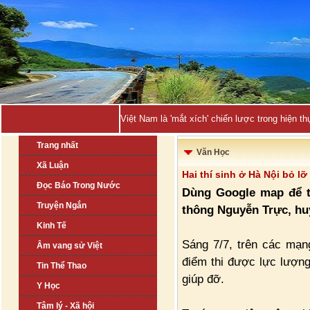
Việt Nam là 'mắt xích' chiến lược trong hiện
Trang nhất
Văn Học
Xã Luận
Hai thí sinh ở Hà Nội bỏ l
Đọc Báo Trong Nước
Dùng Google map để t
Truyện Ngắn
thông Nguyễn Trực, hu
Kinh Tế
Sáng 7/7, trên các mạn
Âm vang sử Việt
điểm thi được lực lượn
Tin Thể Thao
giúp đỡ.
Y Học
Tâm lý - Xã hội