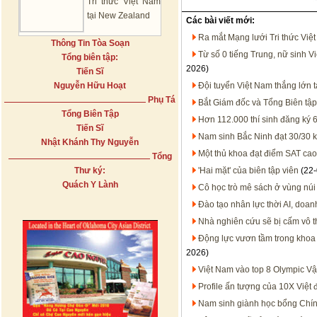
Tri thức Việt Nam
tại New Zealand
Các bài viết mới:
Ra mắt Mạng lưới Tri thức Việ
Thông Tin Tòa Soạn
Từ số 0 tiếng Trung, nữ sinh V
Tổng biên tập:
2026)
Tiến Sĩ
Nguyễn Hữu Hoạt
Đội tuyển Việt Nam thắng lớn t
Phụ Tá
Bắt Giám đốc và Tổng Biên tậ
Tổng Biên Tập
Hơn 112.000 thí sinh đăng ký 
Tiến Sĩ
Nam sinh Bắc Ninh đạt 30/30 kh
Nhật Khánh Thy Nguyễn
Một thủ khoa đạt điểm SAT cao 
Tổng
Thư ký:
'Hai mặt' của biên tập viên
(22-
Quách Y Lành
Cô học trò mê sách ở vùng núi
Đào tạo nhân lực thời AI, doan
Nhà nghiên cứu sẽ bị cấm vô t
Động lực vươn tầm trong khoa 
2026)
Việt Nam vào top 8 Olympic Vật
Profile ấn tượng của 10X Việt 
Nam sinh giành học bổng Chín