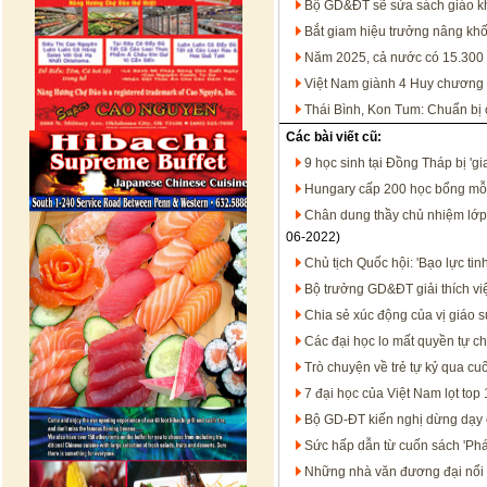
Bộ GD&ĐT sẽ sửa sách giáo k
Bắt giam hiệu trưởng nâng khố
Năm 2025, cả nước có 15.300 b
Việt Nam giành 4 Huy chương
Thái Bình, Kon Tum: Chuẩn bị c
Các bài viết cũ:
9 học sinh tại Đồng Tháp bị 'g
Hungary cấp 200 học bổng mỗi
Chân dung thầy chủ nhiệm lớp
06-2022)
Chủ tịch Quốc hội: 'Bạo lực ti
Bộ trưởng GD&ĐT giải thích vi
Chia sẻ xúc động của vị giáo
Các đại học lo mất quyền tự c
Trò chuyện về trẻ tự kỷ qua cuố
7 đại học của Việt Nam lọt top
Bộ GD-ĐT kiến nghị dừng dạy 
Sức hấp dẫn từ cuốn sách 'Phát 
Những nhà văn đương đại nổi 