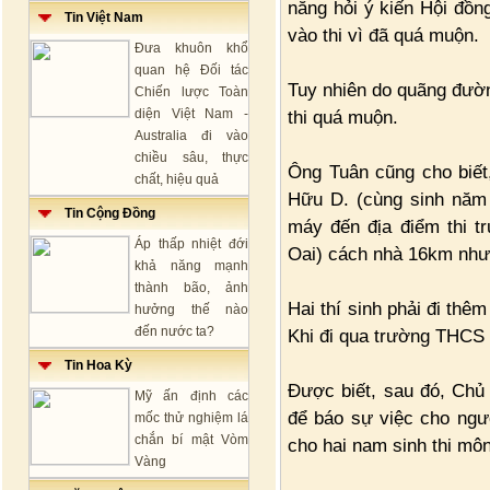
năng hỏi ý kiến Hội đồng
Tin Việt Nam
vào thi vì đã quá muộn.
Đưa khuôn khổ
quan hệ Đối tác
Tuy nhiên do quãng đườn
Chiến lược Toàn
diện Việt Nam -
thi quá muộn.
Australia đi vào
chiều sâu, thực
Ông Tuân cũng cho biết,
chất, hiệu quả
Hữu D. (cùng sinh năm 
Tin Cộng Đồng
máy đến địa điểm thi 
Áp thấp nhiệt đới
Oai) cách nhà 16km như
khả năng mạnh
thành bão, ảnh
Hai thí sinh phải đi thê
hưởng thế nào
đến nước ta?
Khi đi qua trường THCS
Tin Hoa Kỳ
Được biết, sau đó, Chủ 
Mỹ ấn định các
để báo sự việc cho ngườ
mốc thử nghiệm lá
chắn bí mật Vòm
cho hai nam sinh thi môn
Vàng