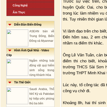
Trước sự việc trên, ch
Công Nghệ
huyện Quốc Oai, cho b
Ẩm Thực
trong lúc làm nhiệm vụ
thi. Tuy nhiên thời gian 
Diễn Đàn Biển Đông
Vị lãnh đạo trên cho biế
ASEAN bàn về
Trung Đông, Biển
Đến hôm sau, 2 em chở
Đông và Myanmar
nhầm ra điểm thi khác.
Hình Ảnh Quê Nhà - Video
Ông Lê Văn Tuân, cán b
Clip
điểm thi cho biết, kh
Ngắm những loài
động vật quý hiếm
trường THCS Sài Sơn hỏ
sinh sống trong
trường THPT Minh Khai 
rừng Khánh Hòa
Tin Thế Giới
Lúc này, tổ công tác đã 
Saudi Arabia, Thổ
công vụ chở đi.
Nhĩ Kỳ và Pakistan
ký hiệp ước phòng
Khoảng 8h, hai thí sin
thủ ba bên