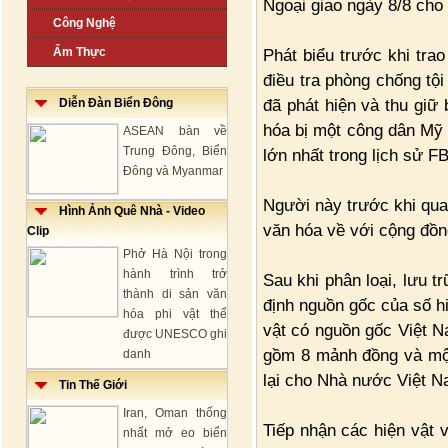
Ngoại giao ngày 8/8 cho 
Công Nghệ
Ẩm Thực
Phát biểu trước khi trao
điều tra phòng chống tộ
đã phát hiện và thu giữ
Diễn Đàn Biển Đông
hóa bị một công dân Mỹ l
ASEAN bàn về
Trung Đông, Biển
lớn nhất trong lịch sử FB
Đông và Myanmar
Người này trước khi qua 
Hình Ảnh Quê Nhà - Video
văn hóa về với cộng đồn
Clip
Phở Hà Nội trong
hành trình trở
Sau khi phân loại, lưu t
thành di sản văn
định nguồn gốc của số hi
hóa phi vật thể
vật có nguồn gốc Việt N
được UNESCO ghi
gồm 8 mảnh đồng và một 
danh
lại cho Nhà nước Việt N
Tin Thế Giới
Iran, Oman thống
Tiếp nhận các hiện vật
nhất mở eo biển