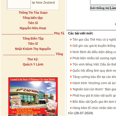
tại New Zealand
Thông Tin Tòa Soạn
Tổng biên tập:
Tiến Sĩ
Nguyễn Hữu Hoạt
Phụ Tá
Các bài viết mới:
Tổng Biên Tập
Tên gọi cầu Thê Húc có ý nghĩ
Tiến Sĩ
Giữ gìn các giá trị truyền thốn
Nhật Khánh Thy Nguyễn
Ninh Bình đủ điều kiện đăng ca
Tổng
Phát hiện nhiều bộ xương ngh
Thư ký:
Quách Y Lành
Tôn vinh tiếng Việt: Dấu ấn th
Quốc hội đồng tình quy định m
Tăng cường bảo tồn tại các kh
Hành trình 'nhường cơm sẻ áo'
'Nghiên bút còn thơm': 'Bản g
Phát huy giá trị bảo vật quốc 
Bốn Bảo vật Quốc gia lên tem 
Hàng trăm tổ chức nhân dân to
trần
(26-07-2024)