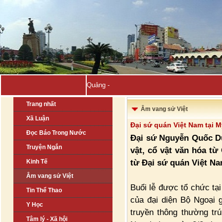
Quảng Ninh sẽ đăng cai H-
Trang nhất
Âm vang sử Việt
Xã Luận
Đại sứ quán Việt Nam tại M
Đọc Báo Trong Nước
Đại sứ Nguyễn Quốc Dũn
Truyện Ngắn
vật, cổ vật văn hóa từ
từ Đại sứ quán Việt Na
Kinh Tế
Âm vang sử Việt
Buổi lễ được tổ chức tạ
Tin Thể Thao
của đại diện Bộ Ngoại 
Y Học
truyền thông thường tr
Tâm lý - Xã hội