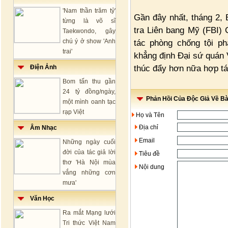
'Nam thần trăm tỷ'
Gần đây nhất, tháng 2,
từng là võ sĩ
tra Liên bang Mỹ (FBI) 
Taekwondo, gây
chú ý ở show 'Anh
tác phòng chống tội p
trai'
khẳng định Đại sứ quán V
thúc đẩy hơn nữa hợp tá
Điện Ảnh
Bom tấn thu gần
24 tỷ đồng/ngày,
Phản Hồi Của Độc Giả Về Bài
một mình oanh tạc
rạp Việt
Họ và Tên
Địa chỉ
Âm Nhạc
Email
Những ngày cuối
đời của tác giả lời
Tiêu đề
thơ 'Hà Nội mùa
Nội dung
vắng những cơn
mưa'
Văn Học
Ra mắt Mạng lưới
Tri thức Việt Nam