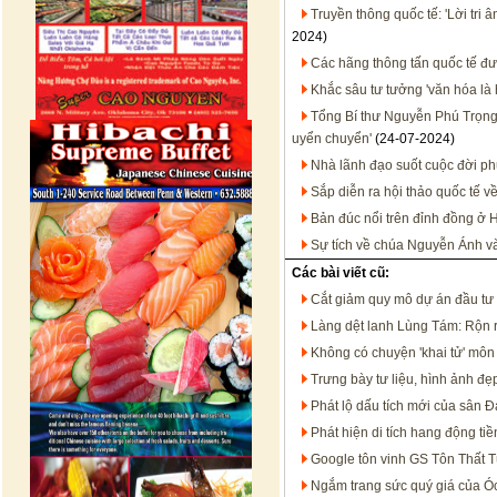
Truyền thông quốc tế: 'Lời tri 
2024)
Các hãng thông tấn quốc tế đư
Khắc sâu tư tưởng 'văn hóa là 
Tổng Bí thư Nguyễn Phú Trọng -
uyển chuyển'
(24-07-2024)
Nhà lãnh đạo suốt cuộc đời p
Sắp diễn ra hội thảo quốc tế 
Bản đúc nổi trên đỉnh đồng ở H
Sự tích về chúa Nguyễn Ánh v
Các bài viết cũ:
Cắt giảm quy mô dự án đầu tư
Làng dệt lanh Lùng Tám: Rộn r
Không có chuyện 'khai tử' môn 
Trưng bày tư liệu, hình ảnh 
Phát lộ dấu tích mới của sân 
Phát hiện di tích hang động ti
Google tôn vinh GS Tôn Thất T
Ngắm trang sức quý giá của Ó