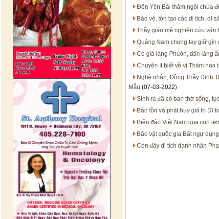
Đến Yên Bái thăm ngôi chùa đ
Bảo vệ, tôn tạo các di tích, di
Thầy giáo mê nghiên cứu văn 
Quảng Nam chung tay giữ gìn g
Có già làng Phuôn, dân làng 
Chuyện ít biết về vị Thám hoa 
Nghệ nhân, Đồng Thầy Đinh Thị 
Mẫu
(07-03-2022)
Sinh ra đã có ban thờ sống, tụ
Bảo tồn và phát huy giá trị Di 
Biển đảo Việt Nam qua con te
Bảo vật quốc gia Bát ngự dụng
Còn đây di tích danh nhân Ph