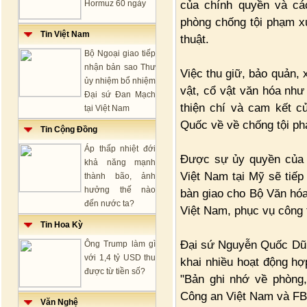
của chính quyền và cá
Hormuz 60 ngày
phòng chống tội phạm xu
Tin Việt Nam
thuật.
Bộ Ngoại giao tiếp
nhận bản sao Thư
Việc thu giữ, bảo quản, 
ủy nhiệm bổ nhiệm
vật, cổ vật văn hóa như 
Đại sứ Đan Mạch
thiện chí và cam kết c
tại Việt Nam
Quốc về về chống tội p
Tin Cộng Đồng
Áp thấp nhiệt đới
Được sự ủy quyền của 
khả năng mạnh
Việt Nam tại Mỹ sẽ tiế
thành bão, ảnh
hưởng thế nào
bàn giao cho Bộ Văn hóa
đến nước ta?
Việt Nam, phục vụ công 
Tin Hoa Kỳ
Đại sứ Nguyễn Quốc Dũng
Ông Trump làm gì
với 1,4 tỷ USD thu
khai nhiều hoạt động hợ
được từ tiền số?
"Bản ghi nhớ về phòng,
Công an Việt Nam và FB
Văn Nghệ