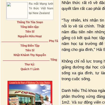
Nhận thức rất rõ về đặc
Ra mắt Mạng lưới
quyết tâm rất cao phải đ
Tri thức Việt Nam
tại New Zealand
“Tuy nhiên, khi nhận ti
Thông Tin Tòa Soạn
nỗi lo về tài chính. T
Tổng biên tập:
năm đầu tiên nên những
Tiến Sĩ
Nguyễn Hữu Hoạt
gắng có kết quả học tập 
Phụ Tá
năm học tại trường để 
Tổng Biên Tập
nặng cho gia đình,” Hải 
Tiến Sĩ
Nhật Khánh Thy Nguyễn
Tổng
Không chỉ nỗ lực trong 
Thư ký:
giảng đường đại học cũ
Quách Y Lành
sống xa gia đình, tự l
trong cuộc sống.
Danh hiệu Thủ khoa ngà
phần thưởng xứng đáng
1m2. Và sự động viên củ