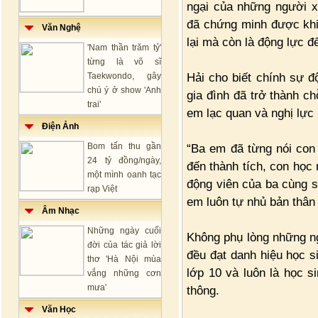
ngại của những người x
đã chứng minh được khi
Văn Nghệ
lại mà còn là động lực 
'Nam thần trăm tỷ'
từng là võ sĩ
Hải cho biết chính sự đ
Taekwondo, gây
chú ý ở show 'Anh
gia đình đã trở thành c
trai'
em lạc quan và nghị lực
Điện Ảnh
Bom tấn thu gần
“Ba em đã từng nói con
24 tỷ đồng/ngày,
đến thành tích, con học
một mình oanh tạc
động viên của ba cùng sự
rạp Việt
em luôn tự nhủ bản thân
Âm Nhạc
Những ngày cuối
Không phụ lòng những ng
đời của tác giả lời
đều đạt danh hiệu học s
thơ 'Hà Nội mùa
lớp 10 và luôn là học s
vắng những cơn
mưa'
thông.
Văn Học