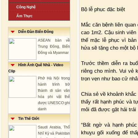
Công Nghệ
Bộ lễ phục đặc biệt
Ẩm Thực
Mắc căn bệnh liên quan 
cao 1m2. Cậu sinh viên 
Diễn Đàn Biển Đông
thể mặc lễ phục vì bản
ASEAN bàn về
Trung Đông, Biển
hứa sẽ tặng cho một bộ l
Đông và Myanmar
Trước thềm diễn ra buổ
Hình Ảnh Quê Nhà - Video
riêng cho mình. Vui vẻ 
Clip
trọn vẹn như bao cử nhâ
Phở Hà Nội trong
hành trình trở
thành di sản văn
Chia sẻ về khoảnh khắc 
hóa phi vật thể
thấy rất hạnh phúc và t
được UNESCO ghi
mỏi đã được gặt hái trái
danh
Tin Thế Giới
“Bất ngờ và hạnh phúc 
Saudi Arabia, Thổ
khuỵu gối xuống để thấ
Nhĩ Kỳ và Pakistan