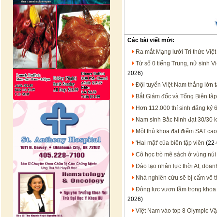
Các bài viết mới:
Ra mắt Mạng lưới Tri thức Việ
Từ số 0 tiếng Trung, nữ sinh V
2026)
Đội tuyển Việt Nam thắng lớn t
Bắt Giám đốc và Tổng Biên tậ
Hơn 112.000 thí sinh đăng ký 
Nam sinh Bắc Ninh đạt 30/30 kh
Một thủ khoa đạt điểm SAT cao 
'Hai mặt' của biên tập viên
(22-
Cô học trò mê sách ở vùng núi
Đào tạo nhân lực thời AI, doan
Nhà nghiên cứu sẽ bị cấm vô t
Động lực vươn tầm trong khoa 
2026)
Việt Nam vào top 8 Olympic Vật