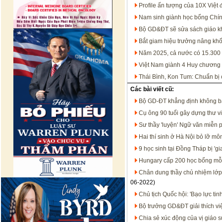
Profile ấn tượng của 10X Việt 
Nam sinh giành học bổng Chín
Bộ GD&ĐT sẽ sửa sách giáo k
Bắt giam hiệu trưởng nâng khố
Năm 2025, cả nước có 15.300 b
Việt Nam giành 4 Huy chương
Thái Bình, Kon Tum: Chuẩn bị c
Các bài viết cũ:
Bộ GD-ĐT khẳng định không bắ
Cụ ông 90 tuổi gây dựng thư v
Sư thầy 'luyện' Ngữ văn miễn p
Hai thí sinh ở Hà Nội bỏ lỡ mô
9 học sinh tại Đồng Tháp bị 'g
Hungary cấp 200 học bổng mỗi
Chân dung thầy chủ nhiệm lớp
06-2022)
Chủ tịch Quốc hội: 'Bạo lực ti
Bộ trưởng GD&ĐT giải thích vi
Chia sẻ xúc động của vị giáo