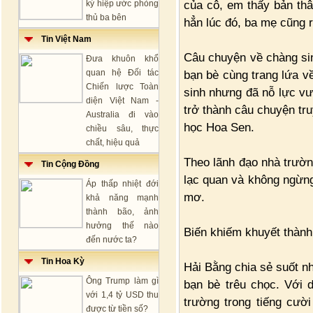
của cô, em thấy bản thâ
ký hiệp ước phòng
thủ ba bên
hẳn lúc đó, ba mẹ cũng 
Tin Việt Nam
Câu chuyện về chàng sin
Đưa khuôn khổ
quan hệ Đối tác
bạn bè cùng trang lứa v
Chiến lược Toàn
sinh nhưng đã nỗ lực vư
diện Việt Nam -
trở thành câu chuyện tru
Australia đi vào
học Hoa Sen.
chiều sâu, thực
chất, hiệu quả
Theo lãnh đạo nhà trườn
Tin Cộng Đồng
lạc quan và không ngừng
Áp thấp nhiệt đới
mơ.
khả năng mạnh
thành bão, ảnh
hưởng thế nào
Biến khiếm khuyết thành
đến nước ta?
Tin Hoa Kỳ
Hải Bằng chia sẻ suốt nh
Ông Trump làm gì
bạn bè trêu chọc. Với 
với 1,4 tỷ USD thu
trường trong tiếng cườ
được từ tiền số?