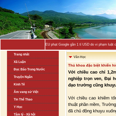
EU phạt Google gần 1 tỉ USD do vi phạm luật 
Trang nhất
Văn Học
Xã Luận
Thủ khoa đặc biệt khiến hi
Đọc Báo Trong Nước
Với chiều cao chỉ 1,2
Truyện Ngắn
nghiệp trọn ven, Đại 
đạo trường cũng khuỵu 
Kinh Tế
Âm vang sử Việt
Với chiều cao khiêm tố
Tin Thể Thao
thuật phần mềm, Trường 
Y Học
đã chủ động khuỵu xuống
Tâm lý - Xã hội