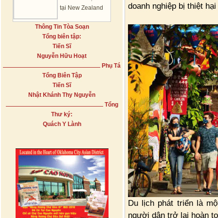
doanh nghiệp bị thiệt hạ
tại New Zealand
Thông Tin Tòa Soạn
Tổng biên tập:
Tiến Sĩ
Nguyễn Hữu Hoạt
Phụ Tá
Tổng Biên Tập
Tiến Sĩ
Nhật Khánh Thy Nguyễn
Tổng
Thư ký:
Quách Y Lành
Du lịch phát triển là m
người dân trở lại hoàn t