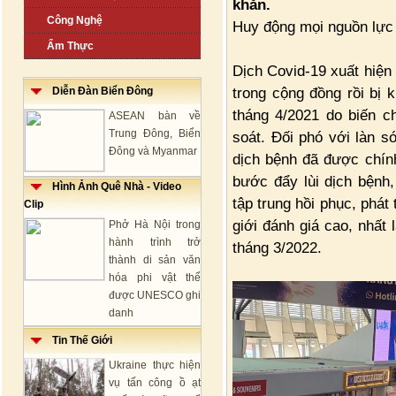
khăn.
Công Nghệ
Huy động mọi nguồn lực 
Ẩm Thực
Dịch Covid-19 xuất hiện
trong cộng đồng rồi bị 
Diễn Đàn Biển Đông
tháng 4/2021 do biến c
ASEAN bàn về
Trung Đông, Biển
soát. Đối phó với làn s
Đông và Myanmar
dịch bệnh đã được chính
bước đẩy lùi dịch bệnh
Hình Ảnh Quê Nhà - Video
tập trung hồi phục, phát
Clip
giới đánh giá cao, nhất
Phở Hà Nội trong
hành trình trở
tháng 3/2022.
thành di sản văn
hóa phi vật thể
được UNESCO ghi
danh
Tin Thế Giới
Ukraine thực hiện
vụ tấn công ồ ạt