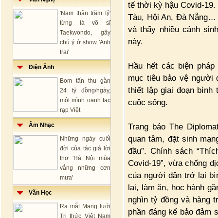
tế thời kỳ hậu Covid-19.
'Nam thần trăm tỷ'
Tàu, Hội An, Đà Nẵng… 
từng là võ sĩ
và thấy nhiều cảnh sin
Taekwondo, gây
này.
chú ý ở show 'Anh
trai'
Hầu hết các biện pháp
Điện Ảnh
mục tiêu bảo vệ người d
Bom tấn thu gần
thiết lập giai đoạn bìn
24 tỷ đồng/ngày,
một mình oanh tạc
cuộc sống.
rạp Việt
Âm Nhạc
Trang báo The Diploma
quan tâm, đặt sinh mạn
Những ngày cuối
đời của tác giả lời
đầu”. Chính sách “Thích
thơ 'Hà Nội mùa
Covid-19”, vừa chống dị
vắng những cơn
của người dân trở lại b
mưa'
lại, làm ăn, học hành gầ
Văn Học
nghìn tỷ đồng và hàng 
Ra mắt Mạng lưới
phần đáng kể bảo đảm si
Tri thức Việt Nam