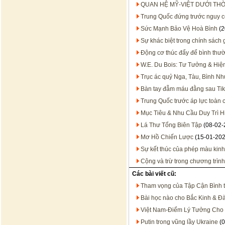
QUAN HỆ MỸ-VIỆT DƯỚI TH
Trung Quốc đứng trước nguy c
Sức Mạnh Bảo Vệ Hoà Bình
(2
Sự khác biệt trong chính sách
Động cơ thúc đẩy để bình thườ
W.E. Du Bois: Tư Tưởng & Hiệ
Trục ác quỷ Nga, Tàu, Bình Nh
Bàn tay đẫm máu đằng sau Ti
Trung Quốc trước áp lực toàn 
Mục Tiêu & Nhu Cầu Duy Trì 
Lá Thư Tổng Biên Tập
(08-02-
Mơ Hồ Chiến Lược
(15-01-202
Sự kết thúc của phép màu kinh
Cộng và trừ trong chương trình t
Các bài viết cũ:
Tham vọng của Tập Cận Bình t
Bài học nào cho Bắc Kinh & Đà
Việt Nam-Điểm Lý Tưởng Cho
Putin trong vũng lầy Ukraine
(0