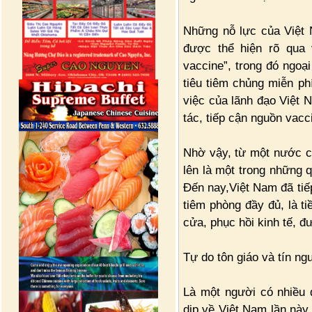
Những nỗ lực của Việt 
được thể hiện rõ qua 
vaccine”, trong đó ngoạ
tiêu tiêm chủng miễn ph
việc của lãnh đạo Việt 
tác, tiếp cận nguồn vacc
Nhờ vậy, từ một nước có
lên là một trong những q
Đến nay,Việt Nam đã tiế
tiêm phòng đầy đủ, là t
cửa, phục hồi kinh tế, đ
Tự do tôn giáo và tín n
Là một người có nhiều q
dịp về Việt Nam lần này,