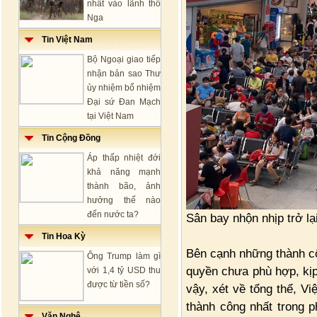
nhất vào lãnh thổ
Nga
Tin Việt Nam
Bộ Ngoại giao tiếp
nhận bản sao Thư
ủy nhiệm bổ nhiệm
Đại sứ Đan Mạch
tại Việt Nam
Tin Cộng Đồng
Áp thấp nhiệt đới
khả năng mạnh
thành bão, ảnh
hưởng thế nào
đến nước ta?
Sân bay nhộn nhịp trở lại
Tin Hoa Kỳ
Bên cạnh những thành cô
Ông Trump làm gì
quyền chưa phù hợp, kịp
với 1,4 tỷ USD thu
được từ tiền số?
vậy, xét về tổng thể, V
thành công nhất trong p
Văn Nghệ