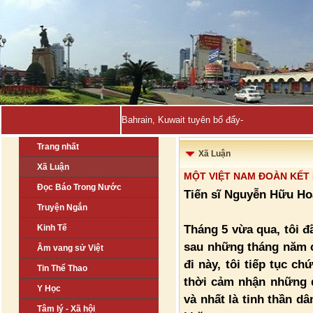
Bahrain, Kuwait tuyên bố đẩy lùi hàng loạt cuộc
Trang nhất
Xã Luận
Xã Luận
MỘT VIỆT NAM ĐOÀN KẾT 
Đọc Báo Trong Nước
Tiến sĩ Nguyễn Hữu Ho
Truyện Ngắn
Tháng 5 vừa qua, tôi 
Kinh Tế
sau những tháng năm c
Âm vang sử Việt
đi này, tôi tiếp tục c
Tin Thể Thao
thời cảm nhận những 
Y Học
và nhất là tinh thần d
Tâm lý - Xã hội