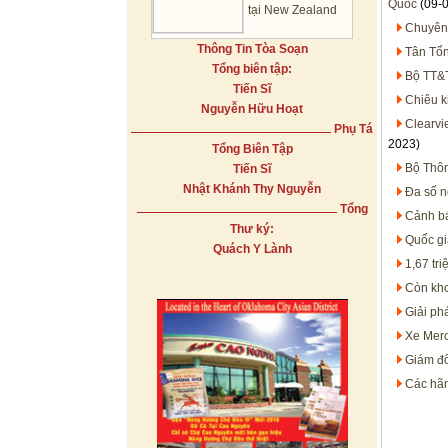
Quốc
(09-
tại New Zealand
Chuyên 
Thông Tin Tòa Soạn
Tân Tổn
Tổng biên tập:
Bộ TT&T
Tiến Sĩ
Chiêu k
Nguyễn Hữu Hoạt
Clearvi
Phụ Tá
2023)
Tổng Biên Tập
Bộ Thôn
Tiến Sĩ
Nhật Khánh Thy Nguyễn
Đa số n
Tổng
Cảnh bá
Thư ký:
Quốc gi
Quách Y Lành
1,67 tr
Còn kho
Giải ph
Xe Merc
Giám đố
Các hãn