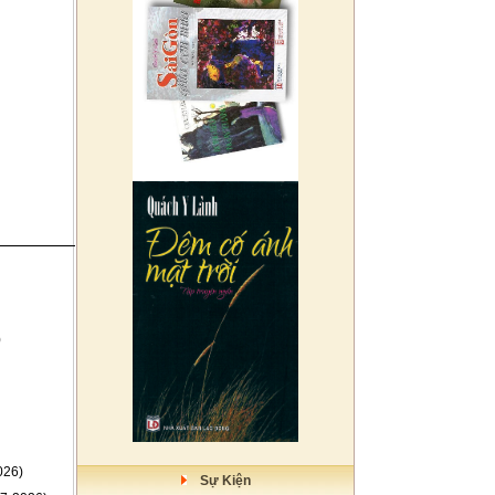
)
026)
Sự Kiện