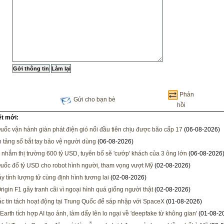
Phản
Gửi cho bạn bè
hồi
ết mới:
uốc vận hành giàn phát điện gió nổi đầu tiên chịu được bão cấp 17
(06-08-2026)
 tảng số bắt tay bảo vệ người dùng
(06-08-2026)
nhắm thị trường 600 tỷ USD, tuyên bố sẽ 'cướp' khách của 3 ông lớn
(06-08-2026
uốc đổ tỷ USD cho robot hình người, tham vọng vượt Mỹ
(02-08-2026)
y tính lượng tử cùng định hình tương lai
(02-08-2026)
rigin F1 gây tranh cãi vì ngoại hình quá giống người thật
(02-08-2026)
ác tin tách hoạt động tại Trung Quốc để sáp nhập với SpaceX
(01-08-2026)
Earth tích hợp AI tạo ảnh, làm dấy lên lo ngại về 'deepfake từ không gian'
(01-08-2