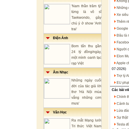
Không p
'Nam thần trăm tỷ'
Những n
từng là võ sĩ
Xe siêu
Taekwondo, gây
Thêm nh
chú ý ở show 'Anh
Google 
trai'
Đâu là 
Điện Ảnh
Faceboo
Bom tấn thu gần
Người d
24 tỷ đồng/ngày,
Elon Mu
một mình oanh tạc
Apple c
rạp Việt
07-2026)
Âm Nhạc
Trợ lý 
Những ngày cuối
EU phạt
đời của tác giả lời
Các bài vi
thơ 'Hà Nội mùa
Chính t
vắng những cơn
mưa'
Cảnh bá
Lừa đảo
Văn Học
Sự thật 
Ra mắt Mạng lưới
Tesla đ
Tri thức Việt Nam