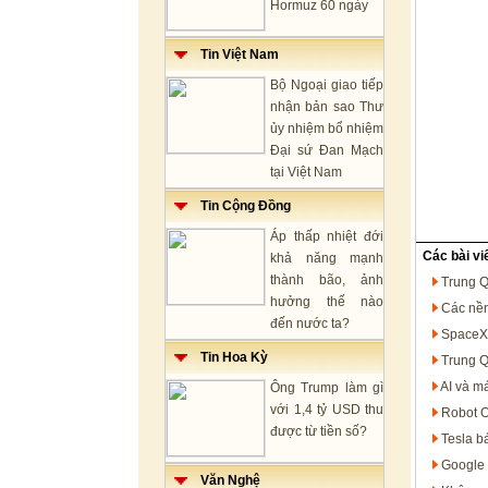
Hormuz 60 ngày
Tin Việt Nam
Bộ Ngoại giao tiếp
nhận bản sao Thư
ủy nhiệm bổ nhiệm
Đại sứ Đan Mạch
tại Việt Nam
Tin Cộng Đồng
Áp thấp nhiệt đới
Các bài vi
khả năng mạnh
thành bão, ảnh
Trung Q
hưởng thế nào
Các nền
đến nước ta?
SpaceX 
Tin Hoa Kỳ
Trung Q
AI và má
Ông Trump làm gì
với 1,4 tỷ USD thu
Robot O
được từ tiền số?
Tesla b
Google 
Văn Nghệ