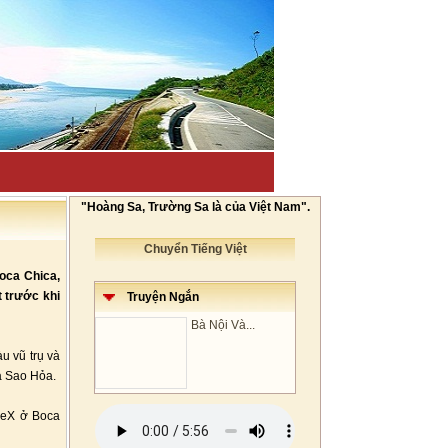
"Hoàng Sa, Trường Sa là của Việt Nam".
Chuyển Tiếng Việt
oca Chica,
t trước khi
Truyện Ngắn
Bà Nội Và...
u vũ trụ và
à Sao Hỏa.
ceX ở Boca