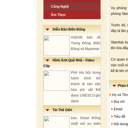
Công Nghệ
Vụ phóng t
phóng Stars
Ẩm Thực
Trước đó, 
Diễn Đàn Biển Đông
đây là lần
ASEAN bàn về
Starship b
Trung Đông, Biển
tên lửa đẩ
Đông và Myanmar
Cơ quan hà
Hình Ảnh Quê Nhà - Video
vào cuối n
Clip
kể từ khi c
Phở Hà Nội trong
hành trình trở
thành di sản văn
Phản H
hóa phi vật thể
Họ và Tên
được UNESCO ghi
danh
Địa chỉ
Email
Tin Thế Giới
Tiêu đề
Iran, Oman thống
nhất mở eo biển
Nội dung