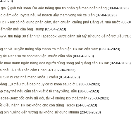
04-2023)
gia lý giải thủ đoạn lừa đảo thông qua tin nhắn giả mạo ngân hàng
(08-04-2023)
g giám đốc Toyota nêu kế hoạch đầy tham vọng với xe điện
(07-04-2023)
T: TikTok có nội dung phản cảm, lệch chuẩn, chống phá Đảng và Nhà nước
(06-0
iếm tiền mới của ông Trump
(05-04-2023)
ew AI thu thập 30 tỉ ảnh từ Facebook, được cảnh sát Mỹ sử dụng để hỗ trợ điều tra
(
g tin và Truyền thông sắp thanh tra toàn diện TikTok Việt Nam
(03-04-2023)
gười Paris sợ xe scooter điện, muốn cấm hẳn
(03-04-2023)
o mạo danh ngân hàng dọa người dùng đóng phí quảng cáo TikTok
(02-04-2023)
a châu Âu đầu tiên cấm Chat GPT
(02-04-2023)
iệu SIM bị các nhà mạng khóa 1 chiều
(01-04-2023)
ảng 1,8 triệu thuê bao nguy cơ bị khóa sau giờ G
(30-03-2023)
áp thay thế nếu cấm sản xuất ô tô chạy xăng, dầu
(28-03-2023)
edes-Benz bốc cháy dữ dội, tài xế không kịp thoát thân
(25-03-2023)
c điều hành TikTok không cho con dùng TikTok
(24-03-2023)
g pin hướng đến tương lai không sử dụng lithium
(23-03-2023)