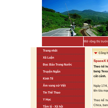
Mở rộng thị trườ
Trang nhất
Công 
Xã Luận
SpaceX b
Đọc Báo Trong Nước
Theo kế h
bang Texas
Truyện Ngắn
cất cánh.
Kinh Tế
Âm vang sử Việt
Ngày 17/4,
tên lửa mạ
Tin Thể Thao
Y Học
Theo kế h
Chica, ban
Tâm lý - Xã hội