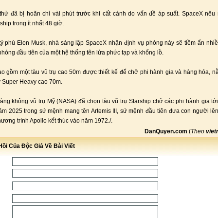
hử đã bị hoãn chỉ vài phút trước khi cất cánh do vấn đề áp suất. SpaceX nêu
hip trong ít nhất 48 giờ.
tỷ phú Elon Musk, nhà sáng lập SpaceX nhận định vụ phóng này sẽ tiềm ẩn nhiều
 phóng đầu tiên của một hệ thống tên lửa phức tạp và khổng lồ.
ao gồm một tàu vũ trụ cao 50m được thiết kế để chở phi hành gia và hàng hóa, n
y Super Heavy cao 70m.
ng không vũ trụ Mỹ (NASA) đã chọn tàu vũ trụ Starship chở các phi hành gia tớ
ăm 2025 trong sứ mệnh mang tên Artemis III, sứ mệnh đầu tiên đưa con người lê
hương trình Apollo kết thúc vào năm 1972./.
DanQuyen.com
(
Theo
viet
ồi Của Độc Giả Về Bài Viết