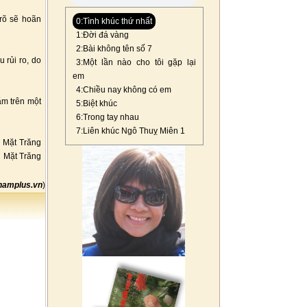
 rõ sẽ hoãn
0:Tình khúc thứ nhất
1:Đời đá vàng
2:Bài không tên số 7
 rủi ro, do
3:Một lần nào cho tôi gặp lại
em
4:Chiều nay không có em
ằm trên một
5:Biệt khúc
6:Trong tay nhau
7:Liên khúc Ngô Thuỵ Miên 1
i Mặt Trăng
n Mặt Trăng
namplus.vn
)