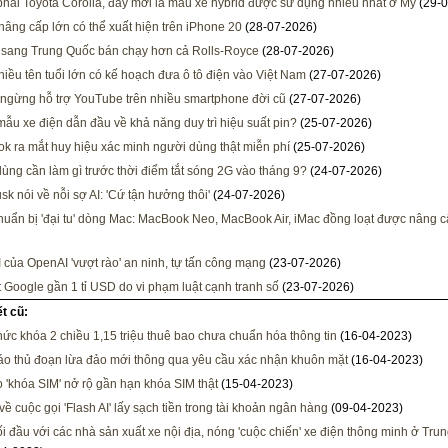
hải Toyota Corolla, đây mới là mẫu xe hybrid được sử dụng nhiều nhất ở Mỹ
(29-0
âng cấp lớn có thể xuất hiện trên iPhone 20
(28-07-2026)
 sang Trung Quốc bán chạy hơn cả Rolls-Royce
(28-07-2026)
iều tên tuổi lớn có kế hoạch đưa ô tô điện vào Việt Nam
(27-07-2026)
ngừng hỗ trợ YouTube trên nhiều smartphone đời cũ
(27-07-2026)
mẫu xe điện dẫn đầu về khả năng duy trì hiệu suất pin?
(25-07-2026)
k ra mắt huy hiệu xác minh người dùng thật miễn phí
(25-07-2026)
ùng cần làm gì trước thời điểm tắt sóng 2G vào tháng 9?
(24-07-2026)
sk nói về nỗi sợ AI: 'Cứ tận hưởng thôi'
(24-07-2026)
huẩn bị 'đại tu' dòng Mac: MacBook Neo, MacBook Air, iMac đồng loạt được nâng 
AI của OpenAI 'vượt rào' an ninh, tự tấn công mạng
(23-07-2026)
 Google gần 1 tỉ USD do vi phạm luật cạnh tranh số
(23-07-2026)
ết cũ:
hức khóa 2 chiều 1,15 triệu thuê bao chưa chuẩn hóa thông tin
(16-04-2023)
o thủ đoạn lừa đảo mới thông qua yêu cầu xác nhận khuôn mặt
(16-04-2023)
 'khóa SIM' nở rộ gần hạn khóa SIM thật
(15-04-2023)
về cuộc gọi 'Flash AI' lấy sạch tiền trong tài khoản ngân hàng
(09-04-2023)
ối đầu với các nhà sản xuất xe nội địa, nóng 'cuộc chiến' xe điện thông minh ở Tru