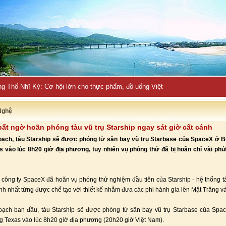
ng Thổ Nhĩ Kỳ: Cơ hội lớn cho thực phẩm, đồ uống Việt
Nghệ
ất ngờ hoãn phóng tàu vũ trụ Starship ngay sát giờ cất cánh
oạch, tàu Starship sẽ được phóng từ sân bay vũ trụ Starbase của SpaceX ở B
 vào lúc 8h20 giờ địa phương, tuy nhiên vụ phóng thử đã bị hoãn chỉ vài phú
 công ty SpaceX đã hoãn vụ phóng thử nghiệm đầu tiên của Starship - hệ thống tà
nh nhất từng được chế tạo với thiết kế nhằm đưa các phi hành gia lên Mặt Trăng v
oạch ban đầu, tàu Starship sẽ được phóng từ sân bay vũ trụ Starbase của Spa
g Texas vào lúc 8h20 giờ địa phương (20h20 giờ Việt Nam).