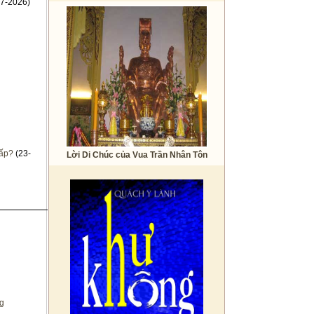
7-2026)
cấp?
(23-
Lời Di Chúc của Vua Trần Nhân Tôn
ng