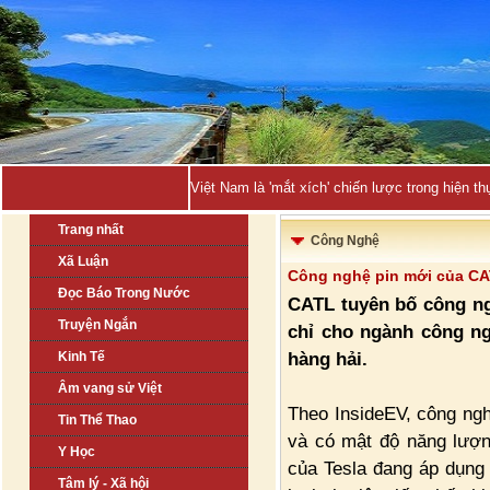
Việt Nam là 'mắt xích' chiến lược trong hiện
Trang nhất
Công Nghệ
Xã Luận
Công nghệ pin mới của CAT
Đọc Báo Trong Nước
CATL tuyên bố công n
Truyện Ngắn
chỉ cho ngành công n
hàng hải.
Kinh Tế
Âm vang sử Việt
Theo InsideEV, công nghệ
Tin Thể Thao
và có mật độ năng lượn
Y Học
của Tesla đang áp dụng
Tâm lý - Xã hội