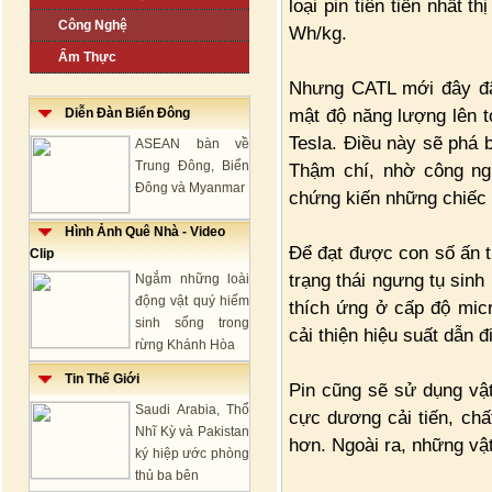
loại pin tiên tiến nhất 
Công Nghệ
Wh/kg.
Ẩm Thực
Nhưng CATL mới đây đã
mật độ năng lượng lên t
Diễn Đàn Biển Đông
Tesla. Điều này sẽ phá 
ASEAN bàn về
Trung Đông, Biển
Thậm chí, nhờ công ng
Đông và Myanmar
chứng kiến những chiếc 
Hình Ảnh Quê Nhà - Video
Để đạt được con số ấn 
Clip
trạng thái ngưng tụ sinh
Ngắm những loài
động vật quý hiếm
thích ứng ở cấp độ micr
sinh sống trong
cải thiện hiệu suất dẫn đ
rừng Khánh Hòa
Tin Thế Giới
Pin cũng sẽ sử dụng vật
Saudi Arabia, Thổ
cực dương cải tiến, chấ
Nhĩ Kỳ và Pakistan
hơn. Ngoài ra, những vật
ký hiệp ước phòng
thủ ba bên