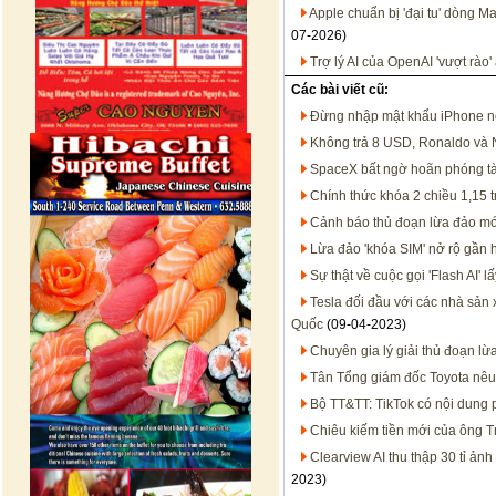
Apple chuẩn bị 'đại tu' dòng 
07-2026)
Trợ lý AI của OpenAI 'vượt rào
Các bài viết cũ:
Đừng nhập mật khẩu iPhone n
Không trả 8 USD, Ronaldo và N
SpaceX bất ngờ hoãn phóng tàu
Chính thức khóa 2 chiều 1,15 t
Cảnh báo thủ đoạn lừa đảo mớ
Lừa đảo 'khóa SIM' nở rộ gần 
Sự thật về cuộc gọi 'Flash AI' 
Tesla đối đầu với các nhà sản 
Quốc
(09-04-2023)
Chuyên gia lý giải thủ đoạn l
Tân Tổng giám đốc Toyota nêu
Bộ TT&TT: TikTok có nội dung
Chiêu kiếm tiền mới của ông 
Clearview AI thu thập 30 tỉ ản
2023)