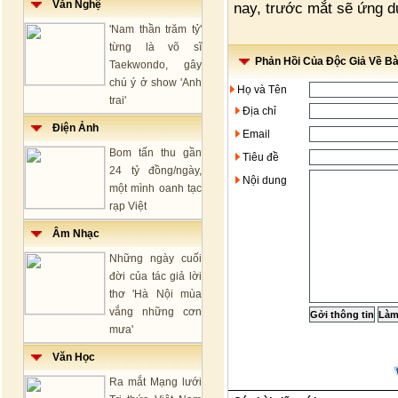
Văn Nghệ
nay, trước mắt sẽ ứng d
'Nam thần trăm tỷ'
từng là võ sĩ
Phản Hồi Của Độc Giả Về Bài
Taekwondo, gây
chú ý ở show 'Anh
Họ và Tên
trai'
Địa chỉ
Điện Ảnh
Email
Bom tấn thu gần
Tiêu đề
24 tỷ đồng/ngày,
Nội dung
một mình oanh tạc
rạp Việt
Âm Nhạc
Những ngày cuối
đời của tác giả lời
thơ 'Hà Nội mùa
vắng những cơn
mưa'
Văn Học
Ra mắt Mạng lưới