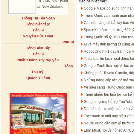
Tri thức Việt Nam
Các bài viết mới:
tại New Zealand
Google Maps bổ sung tính năng t
Trung Quốc vận hành giàn phát
Thông Tin Tòa Soạn
Các nền tảng số bắt tay bảo v
Tổng biên tập:
SpaceX nhắm thị trường 600 tỷ
Tiến Sĩ
Nguyễn Hữu Hoạt
Trung Quốc đổ tỷ USD cho rob
Phụ Tá
AI và máy tính lượng tử cùng đ
Tổng Biên Tập
Robot Origin F1 gây tranh cãi 
Tiến Sĩ
Tesla bác tin tách hoạt động 
Nhật Khánh Thy Nguyễn
Google Earth tích hợp AI tạo ản
Tổng
Thư ký:
Không phải Toyota Corolla, đâ
Quách Y Lành
Những nâng cấp lớn có thể xuấ
Xe siêu sang Trung Quốc bán 
Thêm nhiều tên tuổi lớn có kế
Google ngừng hỗ trợ YouTube 
Đâu là mẫu xe điện dẫn đầu về 
Facebook ra mắt huy hiệu xác 
Người dùng cần làm gì trước t
Elon Musk nói về nỗi sợ AI: 'Cứ