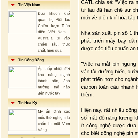
CATL chia sẻ: "Việc ra 
Tin Việt Nam
từ lâu đã hạn chế sự ph
Đưa khuôn khổ
mới về điện khí hóa tập
quan hệ Đối tác
Chiến lược Toàn
diện Việt Nam -
Nhà sản xuất pin số 1 th
Australia đi vào
phát triển máy bay dâ
chiều sâu, thực
được các tiêu chuẩn an 
chất, hiệu quả
Tin Cộng Đồng
"Việc ra mắt pin ngưng
Áp thấp nhiệt đới
vận tải đường biển, đư
khả năng mạnh
phát triển hơn cho ngàn
thành bão, ảnh
carbon toàn cầu nhanh 
hưởng thế nào
đến nước ta?
thêm.
Tin Hoa Kỳ
Hiện nay, rất nhiều công
Mỹ ấn định các
số mật độ năng lượng kh
mốc thử nghiệm lá
chắn bí mật Vòm
ít công nghệ được đưa
Vàng
cho biết công nghệ pin 