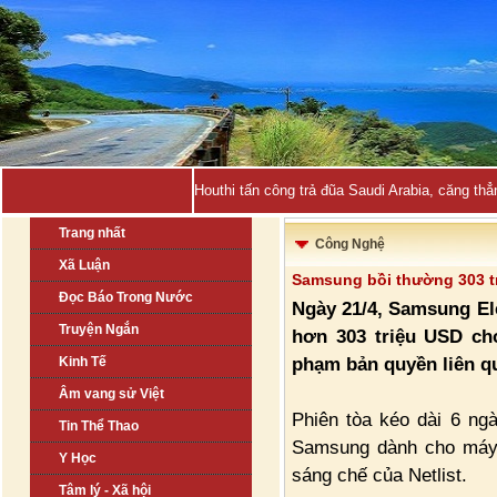
Houthi tấn công trả đũa Saudi Arabia, căng thẳ
Trang nhất
Công Nghệ
Xã Luận
Samsung bồi thường 303 t
Đọc Báo Trong Nước
Ngày 21/4, Samsung Ele
Truyện Ngắn
hơn 303 triệu USD cho
phạm bản quyền liên qua
Kinh Tế
Âm vang sử Việt
Phiên tòa kéo dài 6 ng
Tin Thể Thao
Samsung dành cho máy 
Y Học
sáng chế của Netlist.
Tâm lý - Xã hội