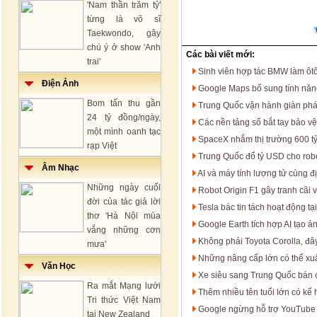
'Nam thần trăm tỷ'
từng là võ sĩ
Taekwondo, gây
chú ý ở show 'Anh
Các bài viết mới:
trai'
Sinh viên hợp tác BMW làm ôt
Điện Ảnh
Google Maps bổ sung tính năng t
Bom tấn thu gần
Trung Quốc vận hành giàn phát
24 tỷ đồng/ngày,
Các nền tảng số bắt tay bảo v
một mình oanh tạc
SpaceX nhắm thị trường 600 tỷ
rạp Việt
Trung Quốc đổ tỷ USD cho rob
Âm Nhạc
AI và máy tính lượng tử cùng đ
Những ngày cuối
Robot Origin F1 gây tranh cãi 
đời của tác giả lời
Tesla bác tin tách hoạt động 
thơ 'Hà Nội mùa
Google Earth tích hợp AI tạo ản
vắng những cơn
Không phải Toyota Corolla, đâ
mưa'
Những nâng cấp lớn có thể xuấ
Văn Học
Xe siêu sang Trung Quốc bán 
Ra mắt Mạng lưới
Thêm nhiều tên tuổi lớn có kế
Tri thức Việt Nam
Google ngừng hỗ trợ YouTube 
tại New Zealand