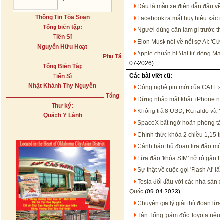
Đâu là mẫu xe điện dẫn đầu về 
Thông Tin Tòa Soạn
Facebook ra mắt huy hiệu xác 
Tổng biên tập:
Người dùng cần làm gì trước t
Tiến Sĩ
Elon Musk nói về nỗi sợ AI: 'Cứ
Nguyễn Hữu Hoạt
Apple chuẩn bị 'đại tu' dòng 
Phụ Tá
07-2026)
Tổng Biên Tập
Các bài viết cũ:
Tiến Sĩ
Nhật Khánh Thy Nguyễn
Công nghệ pin mới của CATL sẽ
Tổng
Đừng nhập mật khẩu iPhone n
Thư ký:
Không trả 8 USD, Ronaldo và N
Quách Y Lành
SpaceX bất ngờ hoãn phóng tàu
Chính thức khóa 2 chiều 1,15 t
Cảnh báo thủ đoạn lừa đảo mớ
Lừa đảo 'khóa SIM' nở rộ gần 
Sự thật về cuộc gọi 'Flash AI' 
Tesla đối đầu với các nhà sản 
Quốc
(09-04-2023)
Chuyên gia lý giải thủ đoạn l
Tân Tổng giám đốc Toyota nêu