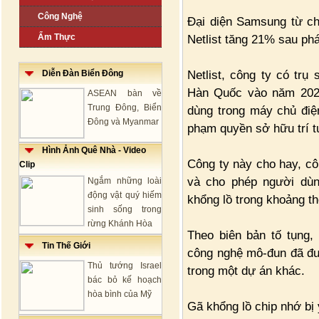
Công Nghệ
Đại diện Samsung từ chố
Ẩm Thực
Netlist tăng 21% sau ph
Netlist, công ty có trụ 
Diễn Đàn Biển Đông
Hàn Quốc vào năm 202
ASEAN bàn về
Trung Đông, Biển
dùng trong máy chủ điệ
Đông và Myanmar
phạm quyền sở hữu trí t
Hình Ảnh Quê Nhà - Video
Công ty này cho hay, cô
Clip
và cho phép người dùng
Ngắm những loài
động vật quý hiếm
khổng lồ trong khoảng th
sinh sống trong
rừng Khánh Hòa
Theo biên bản tố tụng, 
Tin Thế Giới
công nghệ mô-đun đã đư
Thủ tướng Israel
trong một dự án khác.
bác bỏ kế hoạch
hòa bình của Mỹ
Gã khổng lồ chip nhớ bị 