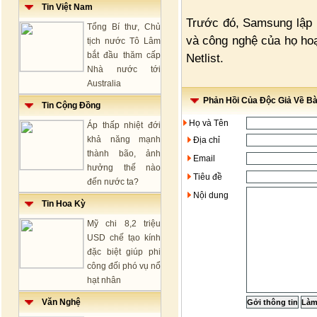
Tin Việt Nam
Trước đó, Samsung lập l
Tổng Bí thư, Chủ
và công nghệ của họ hoạ
tịch nước Tô Lâm
bắt đầu thăm cấp
Netlist.
Nhà nước tới
Australia
Phản Hồi Của Độc Giả Về Bài
Tin Cộng Đồng
Họ và Tên
Áp thấp nhiệt đới
khả năng mạnh
Địa chỉ
thành bão, ảnh
Email
hưởng thế nào
Tiêu đề
đến nước ta?
Nội dung
Tin Hoa Kỳ
Mỹ chi 8,2 triệu
USD chế tạo kính
đặc biệt giúp phi
công đối phó vụ nổ
hạt nhân
Văn Nghệ