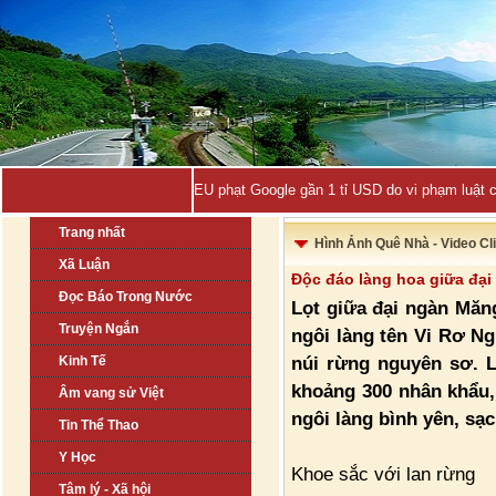
EU phạt Google gần 1 tỉ USD do vi phạm luật 
Trang nhất
Hình Ảnh Quê Nhà - Video Cl
Xã Luận
Độc đáo làng hoa giữa đạ
Đọc Báo Trong Nước
Lọt giữa đại ngàn Măn
Truyện Ngắn
ngôi làng tên Vi Rơ N
núi rừng nguyên sơ. L
Kinh Tế
khoảng 300 nhân khẩu,
Âm vang sử Việt
ngôi làng bình yên, sạ
Tin Thể Thao
Y Học
Khoe sắc với lan rừng
Tâm lý - Xã hội