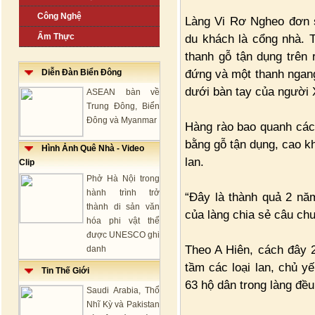
Công Nghệ
Làng Vi Rơ Ngheo đơn s
Ẩm Thực
du khách là cổng nhà. 
thanh gỗ tận dụng trên
đứng và một thanh ngang
Diễn Đàn Biển Đông
dưới bàn tay của người 
ASEAN bàn về
Trung Đông, Biển
Đông và Myanmar
Hàng rào bao quanh các 
bằng gỗ tận dụng, cao kh
Hình Ảnh Quê Nhà - Video
lan.
Clip
Phở Hà Nội trong
hành trình trở
“Đây là thành quả 2 nă
thành di sản văn
của làng chia sẻ câu ch
hóa phi vật thể
được UNESCO ghi
Theo A Hiên, cách đây 
danh
tầm các loại lan, chủ yế
Tin Thế Giới
63 hộ dân trong làng đều
Saudi Arabia, Thổ
Nhĩ Kỳ và Pakistan