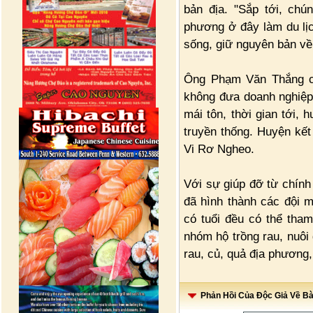
bản địa. "Sắp tới, chú
phương ở đây làm du lị
sống, giữ nguyên bản về g
Ông Phạm Văn Thắng ch
không đưa doanh nghiệp 
mái tôn, thời gian tới,
truyền thống. Huyện kết
Vi Rơ Ngheo.
Với sự giúp đỡ từ chính
đã hình thành các đội 
có tuổi đều có thể tha
nhóm hộ trồng rau, nuôi 
rau, củ, quả địa phương
Phản Hồi Của Độc Giả Về Bài