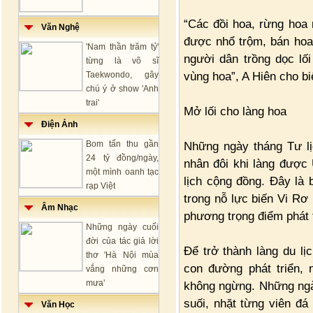
“Các đồi hoa, rừng hoa
Văn Nghệ
được nhổ trộm, bán hoa. 
'Nam thần trăm tỷ'
người dân trồng dọc lối
từng là võ sĩ
vùng hoa”, A Hiên cho bi
Taekwondo, gây
chú ý ở show 'Anh
trai'
Mở lối cho làng hoa
Điện Ảnh
Bom tấn thu gần
Những ngày tháng Tư l
24 tỷ đồng/ngày,
nhân đôi khi làng được
một mình oanh tạc
lịch cộng đồng. Đây là
rạp Việt
trong nỗ lực biến Vi Rơ
Âm Nhạc
phương trọng điểm phát t
Những ngày cuối
đời của tác giả lời
Để trở thành làng du l
thơ 'Hà Nội mùa
con đường phát triển, 
vắng những cơn
mưa'
không ngừng. Những ngày 
suối, nhặt từng viên đ
Văn Học