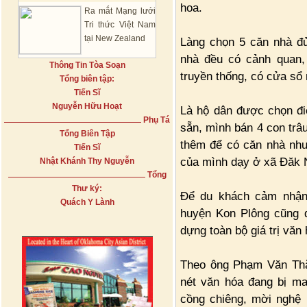
hoa.
Ra mắt Mạng lưới
Tri thức Việt Nam
tại New Zealand
Làng chọn 5 căn nhà đủ
nhà đều có cảnh quan, 
Thông Tin Tòa Soạn
truyền thống, có cửa sổ
Tổng biên tập:
Tiến Sĩ
Nguyễn Hữu Hoạt
Là hộ dân được chọn điể
Phụ Tá
sẵn, mình bán 4 con trâu
Tổng Biên Tập
thêm để có căn nhà như
Tiến Sĩ
của mình dạy ở xã Đăk 
Nhật Khánh Thy Nguyễn
Tổng
Thư ký:
Để du khách cảm nhận
Quách Y Lành
huyện Kon Plông cũng đ
dựng toàn bộ giá trị vă
Theo ông Phạm Văn Thắ
nét văn hóa đang bị m
cồng chiêng, mời nghệ 