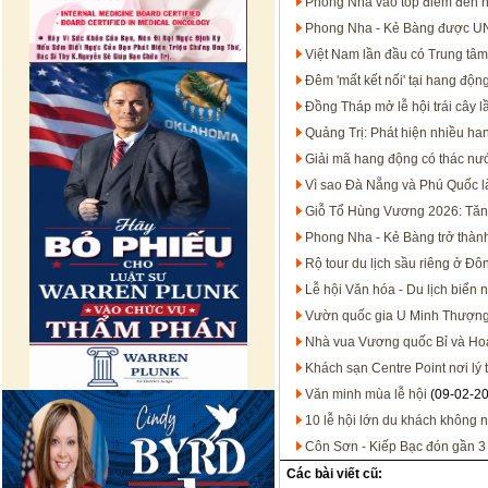
Phong Nha vào tốp điểm đến n
Phong Nha - Kẻ Bàng được UN
Việt Nam lần đầu có Trung tâm
Đêm 'mất kết nối' tại hang động
Đồng Tháp mở lễ hội trái cây 
Quảng Trị: Phát hiện nhiều h
Giải mã hang động có thác n
Vì sao Đà Nẵng và Phú Quốc là
Giỗ Tổ Hùng Vương 2026: Tăng 
Phong Nha - Kẻ Bàng trở thành 
Rộ tour du lịch sầu riêng ở Đ
Lễ hội Văn hóa - Du lịch biển
Vườn quốc gia U Minh Thượng 
Nhà vua Vương quốc Bỉ và Ho
Khách sạn Centre Point nơi l
Văn minh mùa lễ hội
(09-02-2
10 lễ hội lớn du khách không 
Côn Sơn - Kiếp Bạc đón gần 3 
Các bài viết cũ: