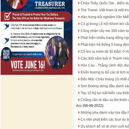
Chùa Thầy, Quốc Oai - điểm du l
The Travel: Việt Nam là một tr
Hào hứng trải nghiệm Văn Mi
Có gì trong Lễ hội Khinh khí c
Công nhận cây me 300 năm tuổ
Phát hiện nhiều hang động ng
Phát hiện hệ thống 5 hang độ
Cố leo ra mỏm đá 'tử thần' ở 
Cây 300 năm tuổi ở Thanh Hóa
Hòn Cau - Thắng cảnh độc đáo
Khẩn trương tu bổ các di tích 
Đến Mộc Châu tháng 10 nhất đ
Sơn Đoòng đứng đầu danh sách 
Top 10 Kỷ lục bất biến của thi
Chẳng cần đi đâu xa tìm thiên
đẹp
(08-09-2022)
Những pha đánh nảy lửa đầy hấ
Có nên phát triển các tour du 
Du khách đổ xô đi chơi cuối t