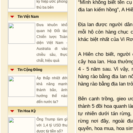
“Mình không biết tên cụ 
ký hiệp ước phòng
thủ ba bên
địa lan kiếm hồng”, A Hiê
Tin Việt Nam
Địa lan được người dân
Đưa khuôn khổ
quan hệ Đối tác
mỗi hộ còn hàng chục c
Chiến lược Toàn
khác biệt nhất của Vi R
diện Việt Nam -
Australia đi vào
A Hiên cho biết, người
chiều sâu, thực
chất, hiệu quả
cây hoa lan. Hoa thường
4 - 5 năm sau. Vì vậy, 
Tin Cộng Đồng
hàng rào bằng địa lan n
Áp thấp nhiệt đới
hàng rào bằng địa lan t
khả năng mạnh
thành bão, ảnh
hưởng thế nào
Bên cạnh trồng, gieo ư
đến nước ta?
thành 5 đồi hoa quanh l
Tin Hoa Kỳ
tự nhiên dưới tán rừng,
Ông Trump làm gì
rừng nơi đây, ngoài đ
với 1,4 tỷ USD thu
quyên, hoa mua, hoa sim
được từ tiền số?