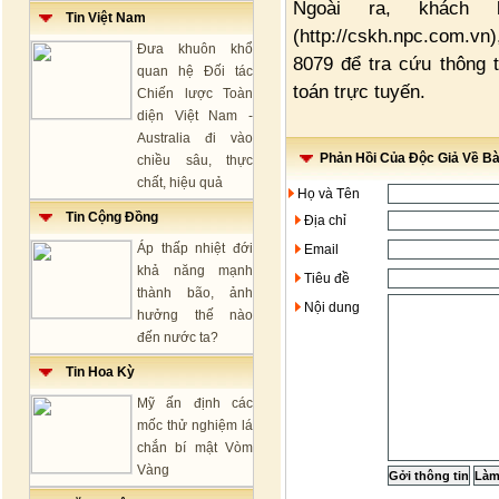
Ngoài ra, khách
Tin Việt Nam
(http://cskh.npc.com.v
Đưa khuôn khổ
8079 để tra cứu thông t
quan hệ Đối tác
toán trực tuyến.
Chiến lược Toàn
diện Việt Nam -
Australia đi vào
Phản Hồi Của Độc Giả Về Bài
chiều sâu, thực
chất, hiệu quả
Họ và Tên
Tin Cộng Đồng
Địa chỉ
Áp thấp nhiệt đới
Email
khả năng mạnh
Tiêu đề
thành bão, ảnh
Nội dung
hưởng thế nào
đến nước ta?
Tin Hoa Kỳ
Mỹ ấn định các
mốc thử nghiệm lá
chắn bí mật Vòm
Vàng