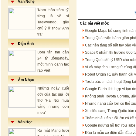
Văn Nghệ
'Nam thần trăm tỷ'
từng là võ sĩ
Taekwondo, gây
Các bài viết mới:
chú ý ở show 'Anh
Google Maps bổ sung tính năng t
trai'
Trung Quốc vận hành giàn phát
Điện Ảnh
Các nền tảng số bắt tay bảo v
Bom tấn thu gần
SpaceX nhắm thị trường 600 tỷ
24 tỷ đồng/ngày,
Trung Quốc đổ tỷ USD cho rob
một mình oanh tạc
AI và máy tính lượng tử cùng đ
rạp Việt
Robot Origin F1 gây tranh cãi 
Âm Nhạc
Tesla bác tin tách hoạt động 
Những ngày cuối
Google Earth tích hợp AI tạo ản
đời của tác giả lời
Không phải Toyota Corolla, đâ
thơ 'Hà Nội mùa
Những nâng cấp lớn có thể xuấ
vắng những cơn
Xe siêu sang Trung Quốc bán 
mưa'
Thêm nhiều tên tuổi lớn có kế
Văn Học
Google ngừng hỗ trợ YouTube 
Ra mắt Mạng lưới
Đâu là mẫu xe điện dẫn đầu về 