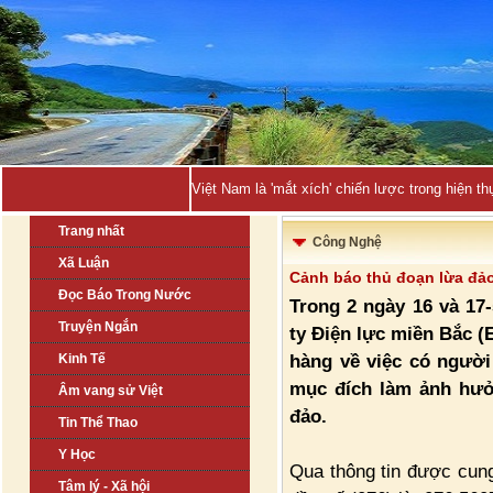
Việt Nam là 'mắt xích' chiến lược trong hiện
Trang nhất
Công Nghệ
Xã Luận
Cảnh báo thủ đoạn lừa đảo
Đọc Báo Trong Nước
Trong 2 ngày 16 và 17
Truyện Ngắn
ty Điện lực miền Bắc 
hàng về việc có người
Kinh Tế
mục đích làm ảnh hưở
Âm vang sử Việt
đảo.
Tin Thể Thao
Y Học
Qua thông tin được cung
Tâm lý - Xã hội