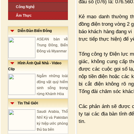
đầu số (076) là: 076.56
Công Nghệ
Ẩm Thực
Kẻ mạo danh thường th
đồng điện trong vòng 2 g
báo khách hàng đang vi
Diễn Đàn Biển Đông
trực tiếp thực hiện) để 
ASEAN bàn về
Trung Đông, Biển
Đông và Myanmar
Tổng công ty Điện lực m
giác, không cung cấp th
Hình Ảnh Quê Nhà - Video
được các cuộc gọi số lạ
Clip
nộp tiền điện hoặc các k
Ngắm những loài
động vật quý hiếm
bị cắt điện không rõ n
sinh sống trong
Tổng đài chăm sóc khách
rừng Khánh Hòa
Tin Thế Giới
Các phản ánh sẽ được ch
Saudi Arabia, Thổ
ty tại các địa bàn tỉnh 
Nhĩ Kỳ và Pakistan
tin.
ký hiệp ước phòng
thủ ba bên