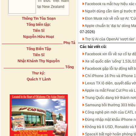
Tri thức Việt Nam
Facebook ra mắt huy hiệu xác 
tại New Zealand
Người dùng cần làm gì trước t
Thông Tin Tòa Soạn
Elon Musk nói về nỗi sợ AI: 'Cứ
Tổng biên tập:
Apple chuẩn bị 'đại tu' dòng 
Tiến Sĩ
07-2026)
Nguyễn Hữu Hoạt
Trợ lý AI của OpenAI 'vượt rào
Phụ Tá
Các bài viết cũ:
Tổng Biên Tập
Facebook xin lỗi về sự cố tự đ
Tiến Sĩ
Nhật Khánh Thy Nguyễn
Xe số quốc dân 'uống' 1,53L/10
Tổng
Facebook gặp lỗi tự động kết b
Thư ký:
Chỉ iPhone 16 Pro và iPhone 16
Quách Y Lành
Lexus TX lộ diện, quyết đấu 
Apple ra mắt Final Cut Pro và 
Trung Quốc đang trở thành nơi 
Samsung bồi thường 303 triệ
Công nghệ pin mới của CATL sẽ
Đừng nhập mật khẩu iPhone n
Không trả 8 USD, Ronaldo và N
SpaceX bất ngờ hoãn phóng tàu