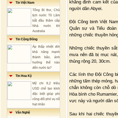
khẳng định cam kết của
Tin Việt Nam
người dân Abyei.
Tổng Bí thư, Chủ
tịch nước Tô Lâm
bắt đầu thăm cấp
Đội Công binh Việt Nam
Nhà nước tới
Quân sự và Tiểu đoàn 
Australia
những chiếc thuyền hỏng
Tin Cộng Đồng
Áp thấp nhiệt đới
Những chiếc thuyền sắt
khả năng mạnh
mưa nên đã bị mục nát, 
thành bão, ảnh
thủng rộng 20, 30cm.
hưởng thế nào
đến nước ta?
Các lính thợ Đội Công bi
Tin Hoa Kỳ
những tấm thép mỏng, hà
Mỹ chi 8,2 triệu
chắn không còn chỗ dò 
USD chế tạo kính
Hòa bình cho Rumamier,
đặc biệt giúp phi
công đối phó vụ nổ
vực này và người dân số
hạt nhân
Văn Nghệ
Sau khi hai chiếc thuy