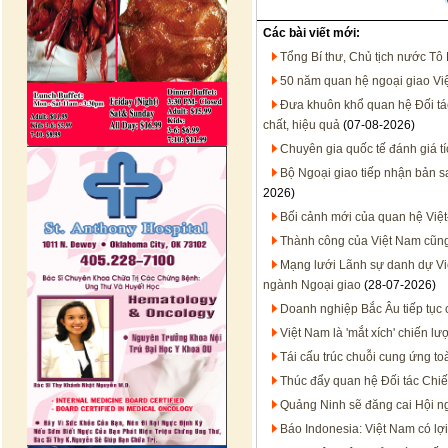
Các bài viết mới:
Tổng Bí thư, Chủ tịch nước Tô
50 năm quan hệ ngoại giao Việt
Đưa khuôn khổ quan hệ Đối tác 
chất, hiệu quả
(07-08-2026)
Chuyên gia quốc tế đánh giá t
Bộ Ngoại giao tiếp nhận bản 
2026)
Bối cảnh mới của quan hệ Việt
Thành công của Việt Nam cũn
Mạng lưới Lãnh sự danh dự Việt
ngành Ngoại giao
(28-07-2026)
Doanh nghiệp Bắc Âu tiếp tục 
Việt Nam là 'mắt xích' chiến 
Tái cấu trúc chuỗi cung ứng to
Thúc đẩy quan hệ Đối tác Chiến
Quảng Ninh sẽ đăng cai Hội n
Báo Indonesia: Việt Nam có lợi