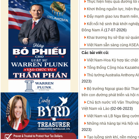
Thực hiện hiệu quả đường lối
Khơi thông nguồn lực, hiện thự
Đẩy mạnh giao lưu thanh niên,
Kết nối hệ sinh thái khởi nghi
Đông Nam Á
(17-07-2026)
Khai trương trụ sở Đại sứ quán
Việt Nam sẵn sàng cùng ASEA
Các bài viết cũ:
Việt Nam-Hoa Kỳ hợp tác chặt 
Tổng thống Cộng hòa Kazakhst
Thủ tướng Australia Anthony A
2023)
Bộ trưởng Ngoại giao Bùi Tha
trên con đường phát triển và hội 
Chủ tịch nước Võ Văn Thưởng 
Việt Nam và Lào
(02-06-2023)
Việt Nam và LB Nga tăng cường
Những nhà hàng tại Hà Nội và
2023)
Tạo luồng sinh khí, nền móng