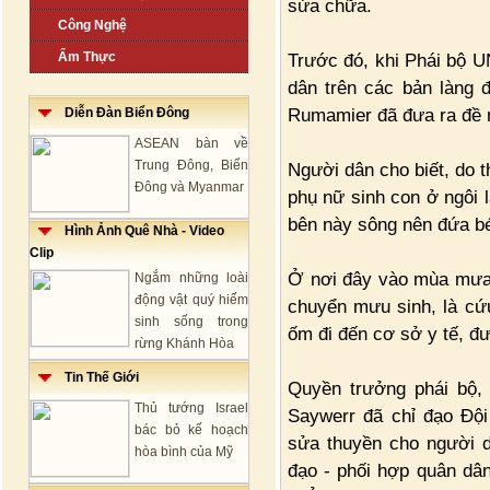
sửa chữa.
Công Nghệ
Ẩm Thực
Trước đó, khi Phái bộ U
dân trên các bản làng 
Rumamier đã đưa ra đề n
Diễn Đàn Biển Đông
ASEAN bàn về
Trung Đông, Biển
Người dân cho biết, do 
Đông và Myanmar
phụ nữ sinh con ở ngôi 
bên này sông nên đứa b
Hình Ảnh Quê Nhà - Video
Clip
Ở nơi đây vào mùa mưa,
Ngắm những loài
động vật quý hiếm
chuyển mưu sinh, là cứ
sinh sống trong
ốm đi đến cơ sở y tế, đ
rừng Khánh Hòa
Tin Thế Giới
Quyền trưởng phái bộ,
Thủ tướng Israel
Saywerr đã chỉ đạo Độ
bác bỏ kế hoạch
sửa thuyền cho người d
hòa bình của Mỹ
đạo - phối hợp quân dân