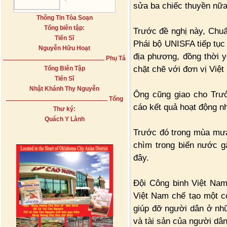
sửa ba chiếc thuyền nữ
Thông Tin Tòa Soạn
Tổng biên tập:
Trước đề nghị này, Chu
Tiến Sĩ
Phái bộ UNISFA tiếp tục
Nguyễn Hữu Hoạt
địa phương, đồng thời y
Phụ Tá
chặt chẽ với đơn vị Việt
Tổng Biên Tập
Tiến Sĩ
Nhật Khánh Thy Nguyễn
Ông cũng giao cho Trư
Tổng
cáo kết quả hoạt động n
Thư ký:
Quách Y Lành
Trước đó trong mùa mưa
chìm trong biển nước gâ
đây.
Đội Công binh Việt Nam
Việt Nam chế tạo một c
giúp đỡ người dân ở nhữ
và tài sản của người dân