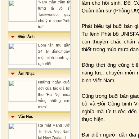
làm cho hồi sinh, Đội 
'Nam thần trăm tỷ'
từng là võ sĩ
Quân dân sự (Phòng U9) 
Taekwondo, gây
chú ý ở show 'Anh
Phát biểu tại buổi bàn
trai'
Tư lệnh Phái bộ UNISFA
Điện Ảnh
con thuyền chắc chắn 
Bom tấn thu gần
thiết trong mùa mưa đang
24 tỷ đồng/ngày,
một mình oanh tạc
rạp Việt
Đồng thời ông cũng biể
năng lực, chuyên môn n
Âm Nhạc
binh Việt Nam.
Những ngày cuối
đời của tác giả lời
thơ 'Hà Nội mùa
Cũng trong buổi bàn gia
vắng những cơn
bộ và Đội Công binh V
mưa'
nghĩa mà từ trước đến
Văn Học
thực hiện.
Ra mắt Mạng lưới
Tri thức Việt Nam
Đại diện người dân địa
tại New Zealand