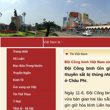
Việt Nam là 'mắt xích' chi-
Trang nhất
Tin Việt Nam
Xã Luận
Đội Công binh Việt Nam sử
Đọc Báo Trong Nước
Đội Công binh Gìn g
Truyện Ngắn
thuyền sắt bị thủng n
ở Châu Phi.
Kinh Tế
Âm vang sử Việt
Ngày 11-6, Đội Công bin
Tin Thể Thao
vừa bàn giao hai tàu sắ
Y Học
gìn giữ hòa bình Liên h
Tâm lý - Xã hội