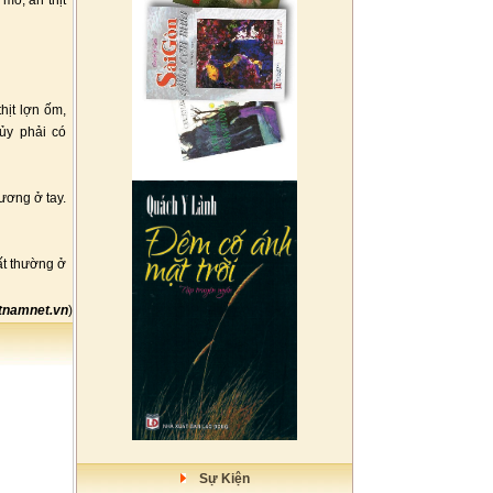
mổ, ăn thịt
hịt lợn ốm,
hủy phải có
hương ở tay.
bất thường ở
tnamnet.vn
)
Sự Kiện