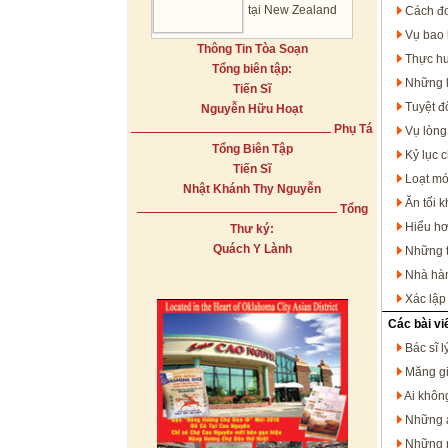
tại New Zealand
Cách đơ
Vụ bao 
Thông Tin Tòa Soạn
Thực hư
Tổng biên tập:
Những l
Tiến Sĩ
Tuyệt đ
Nguyễn Hữu Hoạt
Phụ Tá
Vụ lòng
Tổng Biên Tập
Kỷ lục c
Tiến Sĩ
Loạt mó
Nhật Khánh Thy Nguyễn
Ăn tối 
Tổng
Hiểu hơ
Thư ký:
Quách Y Lành
Những th
Nhà hàn
Xác lập
Các bài vi
Bác sĩ l
Măng gi
Ai khôn
Những a
Những 