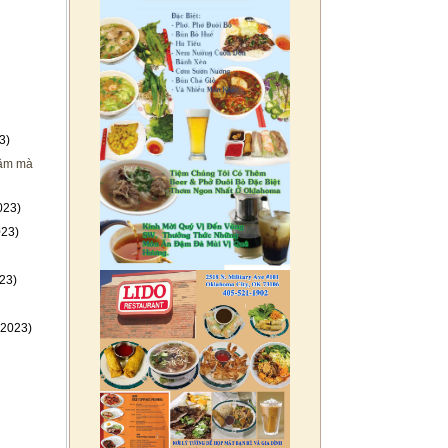
3)
 tâm mà
023)
023)
23)
-2023)