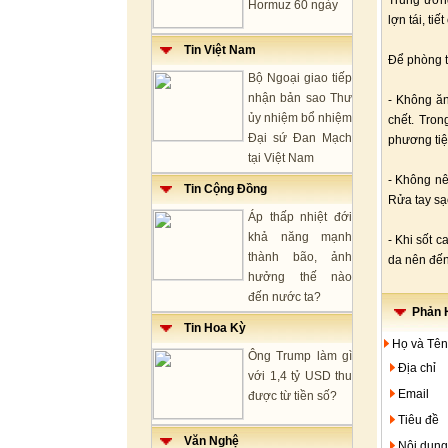
Trung ương
Hormuz 60 ngày
lợn tái, tiế
Tin Việt Nam
Để phòng t
Bộ Ngoại giao tiếp
nhận bản sao Thư
- Không ăn
ủy nhiệm bổ nhiệm
chết. Tron
Đại sứ Đan Mạch
phương tiệ
tại Việt Nam
- Không nên
Tin Cộng Đồng
Rửa tay sạc
Áp thấp nhiệt đới
khả năng mạnh
- Khi sốt c
thành bão, ảnh
da nên đến
hưởng thế nào
đến nước ta?
Phản H
Tin Hoa Kỳ
Họ và Tên
Ông Trump làm gì
Địa chỉ
với 1,4 tỷ USD thu
Email
được từ tiền số?
Tiêu đề
Văn Nghệ
Nội dung