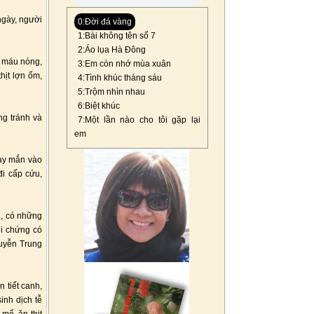
ngày, người
0:Đời đá vàng
1:Bài không tên số 7
2:Áo lụa Hà Đông
t máu nóng,
3:Em còn nhớ mùa xuân
hịt lợn ốm,
4:Tình khúc tháng sáu
5:Trộm nhìn nhau
6:Biệt khúc
g tránh và
7:Một lần nào cho tôi gặp lại
em
may mắn vào
đi cấp cứu,
n, có những
di chứng có
guyễn Trung
 tiết canh,
inh dịch tễ