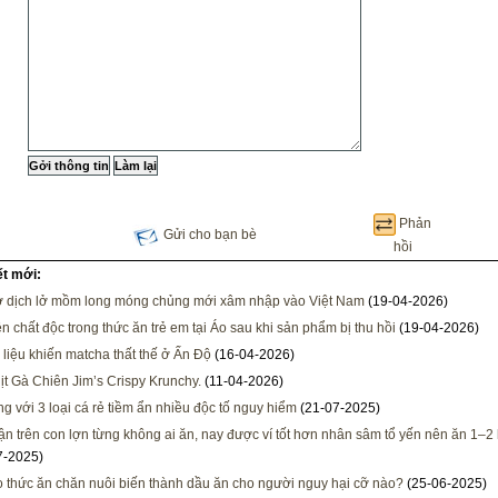
Phản
Gửi cho bạn bè
hồi
ết mới:
 dịch lở mồm long móng chủng mới xâm nhập vào Việt Nam
(19-04-2026)
ện chất độc trong thức ăn trẻ em tại Áo sau khi sản phẩm bị thu hồi
(19-04-2026)
liệu khiến matcha thất thế ở Ấn Độ
(16-04-2026)
ịt Gà Chiên Jim’s Crispy Krunchy.
(11-04-2026)
ng với 3 loại cá rẻ tiềm ẩn nhiều độc tố nguy hiểm
(21-07-2025)
ận trên con lợn từng không ai ăn, nay được ví tốt hơn nhân sâm tổ yến nên ăn 1–2 
7-2025)
 thức ăn chăn nuôi biến thành dầu ăn cho người nguy hại cỡ nào?
(25-06-2025)