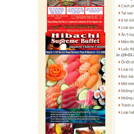
Cách ph
Tại sao 
6 lợi íc
Loại qu
Ăn 5 lo
Mắm tôm
Luộc th
ăn
(29-03-
Ổi tốt 
Loại củ
Đọc bài
Một món
Những l
Những n
Tránh x
Loại hạt