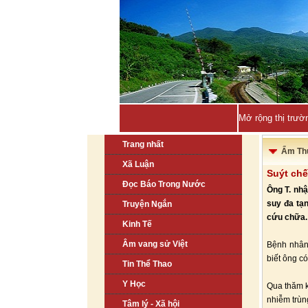
Mở rộng thị trườ
Trang nhất
Ẩm Th
Xã Luận
Suýt chế
Đọc Báo Trong Nước
Ông T. nhậ
suy đa tạ
Truyện Ngắn
cứu chữa.
Kinh Tế
Âm vang sử Việt
Bệnh nhân 
biết ông c
Tin Thể Thao
Y Học
Qua thăm k
nhiễm trùn
Tâm lý - Xã hội