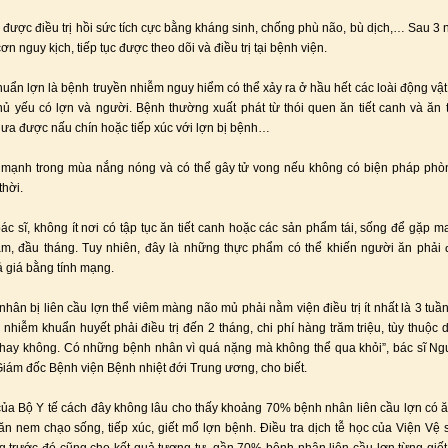
được điều trị hồi sức tích cực bằng kháng sinh, chống phù não, bù dịch,… Sau 3 
n nguy kịch, tiếp tục được theo dõi và điều trị tại bệnh viện.
huẩn lợn là bệnh truyền nhiễm nguy hiểm có thể xảy ra ở hầu hết các loài động vậ
hủ yếu có lợn và người. Bệnh thường xuất phát từ thói quen ăn tiết canh và ăn t
 chưa được nấu chín hoặc tiếp xúc với lợn bị bệnh…
 mạnh trong mùa nắng nóng và có thể gây tử vong nếu không có biện pháp phòn
thời.
ác sĩ, không ít nơi có tập tục ăn tiết canh hoặc các sản phẩm tái, sống để gặp 
m, đầu tháng. Tuy nhiên, đây là những thực phẩm có thể khiến người ăn phải 
ả giá bằng tính mạng.
nhân bị liên cầu lợn thể viêm màng não mủ phải nằm viện điều trị ít nhất là 3 tuầ
nhiễm khuẩn huyết phải điều trị đến 2 tháng, chi phí hàng trăm triệu, tùy thuộc 
 hay không. Có những bệnh nhân vì quá nặng mà không thể qua khỏi”, bác sĩ N
iám đốc Bệnh viện Bệnh nhiệt đới Trung ương, cho biết.
ủa Bộ Y tế cách đây không lâu cho thấy khoảng 70% bệnh nhân liên cầu lợn có ăn
 ăn nem chạo sống, tiếp xúc, giết mổ lợn bệnh. Điều tra dịch tễ học của Viện Vệ s