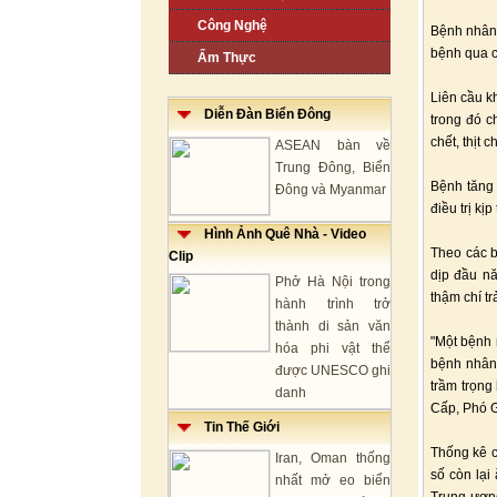
Công Nghệ
Bệnh nhân 
bệnh qua cơ
Ẩm Thực
Liên cầu k
Diễn Đàn Biển Đông
trong đó c
chết, thịt
ASEAN bàn về
Trung Đông, Biển
Bệnh tăng
Đông và Myanmar
điều trị kịp 
Hình Ảnh Quê Nhà - Video
Theo các b
Clip
dịp đầu nă
Phở Hà Nội trong
thậm chí tr
hành trình trở
thành di sản văn
"Một bệnh 
hóa phi vật thể
bệnh nhân 
được UNESCO ghi
trầm trọng
danh
Cấp, Phó G
Tin Thế Giới
Thống kê c
Iran, Oman thống
số còn lại
nhất mở eo biển