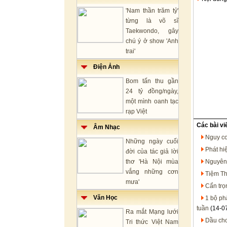
'Nam thần trăm tỷ'
từng là võ sĩ
Taekwondo, gây
chú ý ở show 'Anh
trai'
Điện Ảnh
Bom tấn thu gần
24 tỷ đồng/ngày,
một mình oanh tạc
rạp Việt
Các bài vi
Âm Nhạc
Nguy cơ
Những ngày cuối
Phát hi
đời của tác giả lời
thơ 'Hà Nội mùa
Nguyên 
vắng những cơn
Tiệm Th
mưa'
Cẩn trọ
Văn Học
1 bộ ph
tuần
(14-0
Ra mắt Mạng lưới
Dầu cho
Tri thức Việt Nam