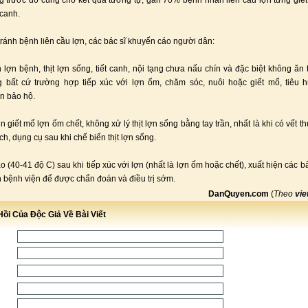
 trước đó cũng cho kết quả tương tự, gần 70% bệnh nhân liên cầu lợn từng giết 
t canh.
ránh bệnh liên cầu lợn, các bác sĩ khuyến cáo người dân:
 lợn bệnh, thịt lợn sống, tiết canh, nội tạng chưa nấu chín và đặc biệt không ăn t
g bất cứ trường hợp tiếp xúc với lợn ốm, chăm sóc, nuôi hoặc giết mổ, tiêu 
n bảo hộ.
 giết mổ lợn ốm chết, không xử lý thịt lợn sống bằng tay trần, nhất là khi có vết t
h, dụng cụ sau khi chế biến thịt lợn sống.
ao (40-41 độ C) sau khi tiếp xúc với lợn (nhất là lợn ốm hoặc chết), xuất hiện các 
 bệnh viện để được chẩn đoán và điều trị sớm.
DanQuyen.com
(
Theo
vie
ồi Của Độc Giả Về Bài Viết