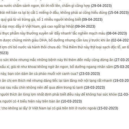
a nước chấm sánh ngon, tỏi ớt nổi lên, chấm gì cũng hợp
(29-04-2023)
trái mít bán ra lại bị cắt 1 miếng ở đầu, không phải ai cũng hiểu đúng
(15-04-2023)
h quý giá từ vỏ trứng gà, số 1 nhiều người không biết
(09-04-2023)
ả dại mọc đầy ở Việt Nam, giá cao ngất tại Nhật
(09-04-2023)
ại thực phẩm này thường xuyên sẽ 'đẩy nhanh' tắc nghẽn mạch máu
(08-04-2023)
 được chứng minh giàu DHA, bổ dưỡng nhưng cần lưu ý trước khi ăn
(02-04-202
ịt lợn chỉ bỏ nước và hành thôi chưa đủ: Thả thêm thứ này thịt loại sạch độc tố, an
2023)
cho sức khỏe nhưng mắc những bệnh này thì thèm đến mấy cũng đừng ăn
(27-03-2
 xấu xí, giá rẻ như khoai không ngờ ăn ngon, bổ dưỡng ngang nhân sâm
(25-03-2
 này, bạn còn dám ăn cà pháo muối với canh cua?
(23-03-2023)
 ăn chị em thích mê nhưng đáng tiếc lại làm tăng mỡ nội tạng rất nhanh
(19-03-20
oại rau nấu chín không nên để qua đêm trong tủ lạnh
(18-03-2023)
gười thích ăn lòng lợn nhất định phải biết điều này để không hại sức khỏe
(11-03
a người có 4 biểu hiện này trên bàn ăn
(10-03-2023)
 'cho không ai lấy' ở Việt Nam lại có giá trên trời ở nước ngoài
(15-02-2023)