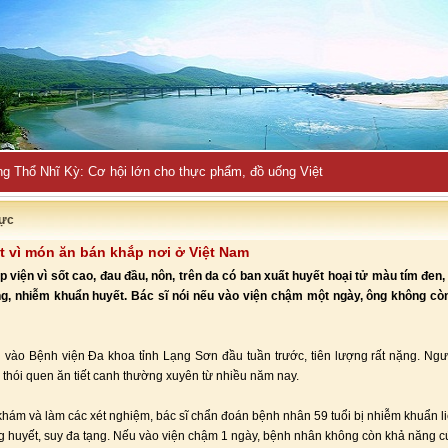
ng Thổ Nhĩ Kỳ: Cơ hội lớn cho thực phẩm, đồ uống Việt
ực
t vì món ăn bán khắp nơi ở Việt Nam
p viện vì sốt cao, đau đầu, nôn, trên da có ban xuất huyết hoại tử màu tím đen
ng, nhiễm khuẩn huyết. Bác sĩ nói nếu vào viện chậm một ngày, ông không cò
vào Bệnh viện Đa khoa tỉnh Lạng Sơn đầu tuần trước, tiên lượng rất nặng. Ng
ó thói quen ăn tiết canh thường xuyên từ nhiều năm nay.
hám và làm các xét nghiệm, bác sĩ chẩn đoán bệnh nhân 59 tuổi bị nhiễm khuẩn li
g huyết, suy đa tạng. Nếu vào viện chậm 1 ngày, bệnh nhân không còn khả năng c