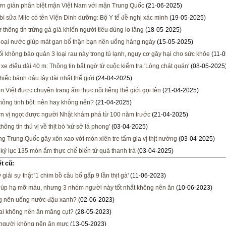
n giản phân biệt mận Việt Nam với mận Trung Quốc
(21-06-2025)
bì sữa Milo có tên Viện Dinh dưỡng: Bộ Y tế đề nghị xác minh
(19-05-2025)
 thông tin trứng gà giả khiến người tiêu dùng lo lắng
(18-05-2025)
oại nước giúp mát gan bổ thận bạn nên uống hàng ngày
(15-05-2025)
ối không bảo quản 3 loại rau này trong tủ lạnh, nguy cơ gây hại cho sức khỏe
(11-0
 xe điếu dài 40 m: Thông tin bất ngờ từ cuộc kiểm tra 'Lòng chát quán'
(08-05-2025
hiếc bánh dâu tây dài nhất thế giới
(24-04-2025)
n Việt được chuyên trang ẩm thực nổi tiếng thế giới gọi tên
(21-04-2025)
không tinh bột: nên hay không nên?
(21-04-2025)
n vị ngọt được người Nhật khám phá từ 100 năm trước
(21-04-2025)
ông tin thú vị về thịt bò 'xứ sở lá phong'
(03-04-2025)
g Trung Quốc gây xôn xao với món xiên tre tẩm gia vị thịt nướng
(03-04-2025)
 kỷ lục 135 món ẩm thực chế biến từ quả thanh trà
(03-04-2025)
ết cũ:
ý giải sự thật '1 chim bồ câu bổ gấp 9 lần thịt gà'
(11-06-2023)
úp hạ mỡ máu, nhưng 3 nhóm người này tốt nhất không nên ăn
(10-06-2023)
g nên uống nước đậu xanh?
(02-06-2023)
i không nên ăn măng cụt?
(28-05-2023)
người không nên ăn mực
(13-05-2023)