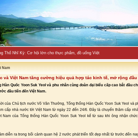
ng Thổ Nhĩ Kỳ: Cơ hội lớn cho thực phẩm, đồ uống Việt
ệt Nam
 và Việt Nam tăng cường hiệu quả hợp tác kinh tế, mở rộng đầu
g Hàn Quốc Yoon Suk Yeol và phu nhân cùng đoàn đại biểu cấp cao bắt đầu c
ớc đầu tiên đến Việt Nam.
mời của Chủ tịch nước Võ Văn Thưởng, Tổng thống Hàn Quốc Yoon Suk Yeol và p
ăm cấp nhà nước tới Việt Nam từ ngày 22 đến 24/6. Đây là chuyến thăm cấp nh
Việt Nam của Tổng thống Hàn Quốc Yoon Suk Yeol kể từ sau khi ông nhận chức
m diễn ra trong bối cảnh quan hệ 2 nước phát triển tốt đẹp nhất từ trước đến na