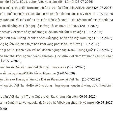
ghiệp Bắc Âu tiếp tục chọn Việt Nam làm điểm kết nối
(25-07-2026)
m là 'mắt xích' chiến lược trong hiện thực hóa Tầm nhìn ASEAN 2045
(24-07-2026)
 trúc chuỗi cung ứng toàn cầu mở ra cơ hội mới cho logistics Việt Nam
(24-07-2026
y quan hệ Đối tác Chiến lược toàn diện Việt Nam – Hoa Kỳ phát triển thực chất
(23
inh sẽ đăng cai Hội nghị Bộ trưởng Tài chính APEC 2027
(20-07-2026)
onesia: Việt Nam có lợi thế trong cuộc đua hút đầu tư xe điện
(18-07-2026)
ện hiệu quả đường lối chính sách đối ngoại nhân dân Việt Nam-Nga
(18-07-2026)
ông nguồn lực, hiện thực hóa khát vọng phát triển đất nước
(18-07-2026)
h giao lưu thanh niên, kết nối doanh nghiệp Việt Nam - Trung Quốc
(17-07-2026)
 hệ sinh thái khởi nghiệp Việt Nam-Hàn Quốc, đưa Việt Nam trở thành cầu nối vào t
 Á
(17-07-2026)
ương trụ sở Đại sứ quán Việt Nam tại Timor-Leste
(15-07-2026)
am sẵn sàng cùng ASEAN hỗ trợ Myanmar
(12-07-2026)
ận bản sao Thư ủy nhiệm của Đại sứ Palestine tại Việt Nam
(10-07-2026)
y hợp tác Việt Nam-IAEA về ứng dụng năng lượng nguyên tử vì mục đích hòa bình
 quân Việt Nam và Trung Quốc luyện tập chung trên biển
(09-07-2026)
ành sứ mệnh tại Venezuela, đoàn cứu hộ Việt Nam chuẩn bị về nước
(09-07-2026
ết cũ: