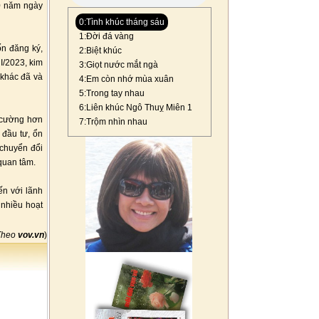
30 năm ngày
0:Tình khúc tháng sáu
1:Đời đá vàng
ốn đăng ký,
2:Biệt khúc
I/2023, kim
3:Giọt nước mắt ngà
 khác đã và
4:Em còn nhớ mùa xuân
5:Trong tay nhau
6:Liên khúc Ngô Thuỵ Miên 1
g cường hơn
7:Trộm nhìn nhau
 đầu tư, ổn
 chuyển đổi
quan tâm.
ến với lãnh
 nhiều hoạt
Theo
vov.vn
)