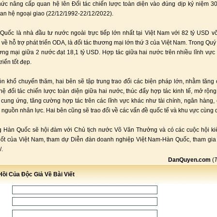
hức nâng cấp quan hệ lên Đối tác chiến lược toàn diện vào đúng dịp kỷ niệm 
quan hệ ngoại giao (22/12/1992-22/12/2022).
Quốc là nhà đầu tư nước ngoài trực tiếp lớn nhất tại Việt Nam với 82 tỷ USD v
 về hỗ trợ phát triển ODA, là đối tác thương mại lớn thứ 3 của Việt Nam. Trong Quý 
ng mại giữa 2 nước đạt 18,1 tỷ USD. Hợp tác giữa hai nước trên nhiều lĩnh vực
riển tốt đẹp.
n khổ chuyến thăm, hai bên sẽ tập trung trao đổi các biện pháp lớn, nhằm tăn
ệ đối tác chiến lược toàn diện giữa hai nước, thúc đẩy hợp tác kinh tế, mở rộng
 cung ứng, tăng cường hợp tác trên các lĩnh vực khác như tài chính, ngân hàng,
o nguồn nhân lực. Hai bên cũng sẽ trao đổi về các vấn đề quốc tế và khu vực cùng 
 Hàn Quốc sẽ hội đàm với Chủ tịch nước Võ Văn Thưởng và có các cuộc hội ki
ốt của Việt Nam, tham dự Diễn đàn doanh nghiệp Việt Nam-Hàn Quốc, tham gia
/.
DanQuyen.com
(
ồi Của Độc Giả Về Bài Viết