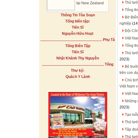
Thủ tư
tại New Zealand
Tổng th
Thông Tin Tòa Soạn
Bờ Biển
Tổng biên tập:
nghiệp
(14
Tiến Sĩ
Đội Côn
Nguyễn Hữu Hoạt
Việt Na
Phụ Tá
Tổng th
Tổng Biên Tập
Tiến Sĩ
Thủ tướ
Nhật Khánh Thy Nguyễn
2023)
Tổng
Bộ trưở
Thư ký:
trên con đ
Quách Y Lành
Chủ tịc
Việt Nam v
Việt Na
Những n
2023)
Tạo luồ
Thủ tướ
Tập đoà
Thủ tướ