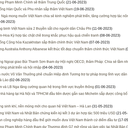
ớng Phạm Minh Chính sẽ thăm Trung Quốc
(21-06-2023)
ống Hàn Quốc và Phu nhân sắp thăm Việt Nam
(19-06-2023)
 Ngà mong muốn Việt Nam chia sẻ kinh nghiệm phát triển, tăng cường hợp tác nô
-06-2023)
g binh Việt Nam sửa 2 thuyền sắt cho người dân Châu Phi
(11-06-2023)
m-Hoa Kỳ hợp tác chặt chẽ trong khắc phục hậu quả chiến tranh
(08-06-2023)
ống Cộng hòa Kazakhstan sắp thăm chính thức Việt Nam
(07-06-2023)
ng Australia Anthony Albanese kết thúc tốt đẹp chuyến thăm chính thức Việt Nam
(
ng Ngoại giao Bùi Thanh Sơn tham dự Hội nghị OECD, thăm Pháp: Chia sẻ tầm nh
ường phát triển và hội nhập
(04-06-2023)
h nước Võ Văn Thưởng phê chuẩn Hiệp định Tương trợ tư pháp trong lĩnh vực dân
à Lào
(02-06-2023)
m và LB Nga tăng cường quan hệ trong lĩnh vực truyền thông
(01-06-2023)
hà hàng tại Hà Nội và TPHCM đầu tiên được gắn sao Michelin sắp được công bố
ng sinh khí, nền móng mới cho quan hệ Việt Nam – Hà Lan
(31-05-2023)
ng Việt Nam và Nhật Bản chứng kiến ký kết 3 dự án hợp tác 500 triệu USD
(21-05-
n công nghiệp hàng đầu thế giới muốn đưa Việt Nam thành cứ điểm đầu tư
(17-05
ng Phạm Minh Chính tham dự Thượng đỉnh G7 mở rộng và làm việc tại Nhật Bản
(