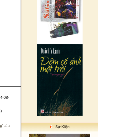
4-08-
)
g' của
Sự Kiện