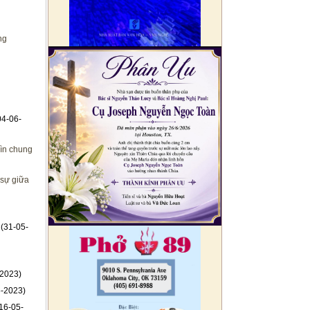
ng
04-06-
ìn chung
 sự giữa
(31-05-
2023)
-2023)
16-05-