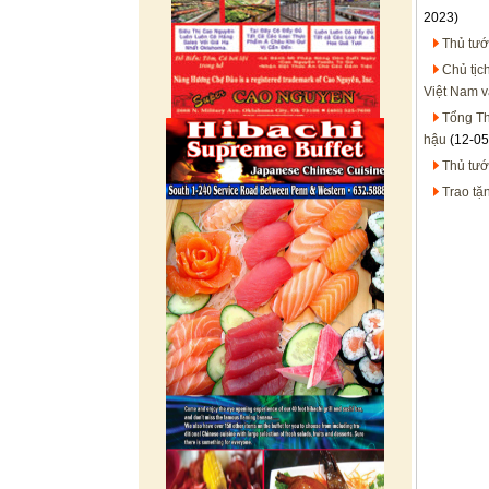
2023)
Thủ tướ
Chủ tịc
Việt Nam v
Tổng Th
hậu
(12-05
Thủ tư
Trao tặ