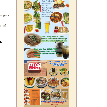
sự giữa
i khí
023)