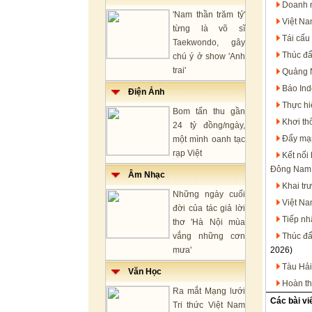
Doanh n
'Nam thần trăm tỷ'
Việt Na
từng là võ sĩ
Tái cấu
Taekwondo, gây
Thúc đẩ
chú ý ở show 'Anh
trai'
Quảng N
Báo Ind
Điện Ảnh
Thực hi
Bom tấn thu gần
Khơi th
24 tỷ đồng/ngày,
Đẩy mạn
một mình oanh tạc
rạp Việt
Kết nối
Đông Nam
Âm Nhạc
Khai tr
Những ngày cuối
Việt N
đời của tác giả lời
Tiếp nh
thơ 'Hà Nội mùa
vắng những cơn
Thúc đẩ
mưa'
2026)
Tàu Hải
Văn Học
Hoàn th
Ra mắt Mạng lưới
Các bài vi
Tri thức Việt Nam