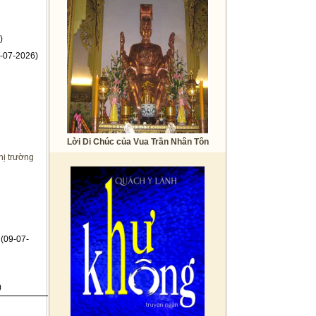
)
-07-2026)
Lời Di Chúc của Vua Trần Nhân Tôn
hị trường
(09-07-
)