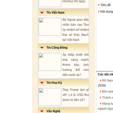
Hormuz 60 ngày
Tiêu đề
Nội dung
Tin Việt Nam
Bộ Ngoại giao tiếp
nhận bản sao Thư
ủy nhiệm bổ nhiệm
Đại sứ Đan Mạch
tại Việt Nam
Tin Cộng Đồng
Áp thấp nhiệt đới
khả năng mạnh
thành bão, ảnh
hưởng thế nào
Các bài vi
đến nước ta?
Bộ Ngoạ
Tin Hoa Kỳ
2026)
Ông Trump làm gì
Bối cản
với 1,4 tỷ USD thu
Thành c
được từ tiền số?
Mạng lư
ngành Ngo
Văn Nghệ