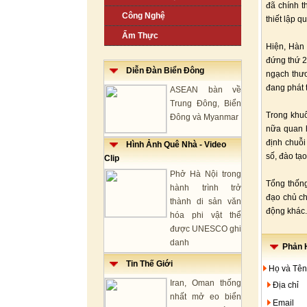
đã chính t
Công Nghệ
thiết lập 
Ẩm Thực
Hiện, Hàn 
đứng thứ 2
Diễn Đàn Biển Đông
ngạch thươ
đang phát t
ASEAN bàn về
Trung Đông, Biển
Trong khuô
Đông và Myanmar
nữa quan h
định chuỗi
Hình Ảnh Quê Nhà - Video
số, đào tạ
Clip
Phở Hà Nội trong
Tổng thống
hành trình trở
đạo chủ ch
thành di sản văn
động khác.
hóa phi vật thể
được UNESCO ghi
danh
Phản H
Tin Thế Giới
Họ và Tên
Iran, Oman thống
Địa chỉ
nhất mở eo biển
Email