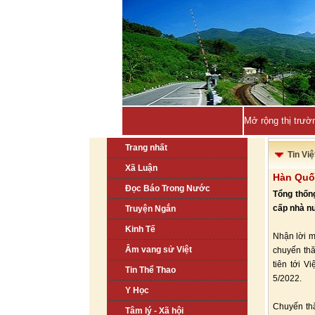
Mở rộng thị trườ
Trang nhất
Tin Vi
Xã Luận
Hàn Quốc
Đọc Báo Trong Nước
Tổng thốn
cấp nhà nư
Truyện Ngắn
Kinh Tế
Nhận lời 
Âm vang sử Việt
chuyến th
tiên tới 
Tin Thể Thao
5/2022.
Y Học
Chuyến thă
Tâm lý - Xã hội