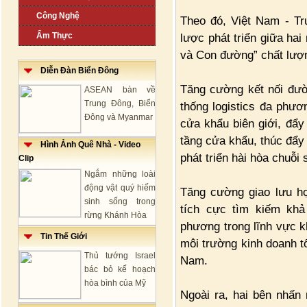
Công Nghệ
Theo đó, Việt Nam - Tru
Ẩm Thực
lược phát triển giữa ha
và Con đường” chất lượ
Diễn Đàn Biển Đông
Tăng cường kết nối đườ
ASEAN bàn về
Trung Đông, Biển
thống logistics đa phươ
Đông và Myanmar
cửa khẩu biên giới, đẩ
tầng cửa khẩu, thúc đẩy
Hình Ảnh Quê Nhà - Video
phát triển hài hòa chuỗi
Clip
Ngắm những loài
động vật quý hiếm
Tăng cường giao lưu họ
sinh sống trong
tích cực tìm kiếm kh
rừng Khánh Hòa
phương trong lĩnh vực k
Tin Thế Giới
môi trường kinh doanh t
Thủ tướng Israel
Nam.
bác bỏ kế hoạch
hòa bình của Mỹ
Ngoài ra, hai bên nhấn