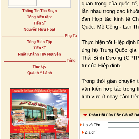
quan trọng của quốc tế,
lẫn nhau trong các khuô
Thông Tin Tòa Soạn
Tổng biên tập:
đàn Hợp tác kinh tế C
Tiến Sĩ
Quốc, Mê Công - Lan T
Nguyễn Hữu Hoạt
Phụ Tá
Thực hiện tốt Hiệp định 
Tổng Biên Tập
Tiến Sĩ
ủng hộ Trung Quốc gia n
Nhật Khánh Thy Nguyễn
Thái Bình Dương (CPTPP
Tổng
tự của Hiệp định.
Thư ký:
Quách Y Lành
Trong thời gian chuyến 
văn kiện hợp tác trong 
lĩnh vực ít nhạy cảm tr
Phản Hồi Của Độc Giả Về Bài
Họ và Tên
Địa chỉ