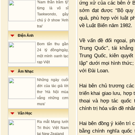
ứng xử của các bên ở Bi
'Nam thần trăm tỷ'
từng là võ sĩ
sớm đạt được “Bộ quy 
Taekwondo, gây
quả, phù hợp với luật 
chú ý ở show 'Anh
về Luật Biển năm 1982.
trai'
Điện Ảnh
Về vấn đề đối ngoại, p
Bom tấn thu gần
Trung Quốc”, tái khẳng
24 tỷ đồng/ngày,
Trung Quốc, kiên quyết 
một mình oanh tạc
rạp Việt
lập” dưới mọi hình thức
với Đài Loan.
Âm Nhạc
Những ngày cuối
Hai bên chủ trương các
đời của tác giả lời
thơ 'Hà Nội mùa
triển khai giao lưu, hợp
vắng những cơn
thoại và hợp tác quốc 
mưa'
chính trị hóa vấn đề nhâ
Văn Học
Ra mắt Mạng lưới
Hai bên đồng ý kiên trì
Tri thức Việt Nam
bằng chính nghĩa quốc 
tại New Zealand