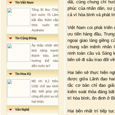
dải, cùng chung chí hư
Tin Việt Nam
phúc của nhân dân, sự 
Tổng Bí thư, Chủ
cả vì hòa bình và phát tr
tịch nước Tô Lâm
bắt đầu thăm cấp
Nhà nước tới
Việt Nam coi phát triển
Australia
ưu tiên hàng đầu, Trun
Tin Cộng Đồng
ngoại giao láng giềng 
Áp thấp nhiệt đới
chung vận mệnh nhân lo
khả năng mạnh
ninh toàn cầu và Sáng 
thành bão, ảnh
bên sẽ đi sâu trao đổi v
hưởng thế nào
đến nước ta?
Hai bên sẽ thực hiện ng
Tin Hoa Kỳ
được giữa Lãnh đạo hai
Mỹ chi 8,2 triệu
tắc cơ bản chỉ đạo giả
USD chế tạo kính
kiểm soát thỏa đáng bất
đặc biệt giúp phi
công đối phó vụ nổ
trì hòa bình, ổn định ở 
hạt nhân
Văn Nghệ
Hai bên nhất trí tiếp tụ