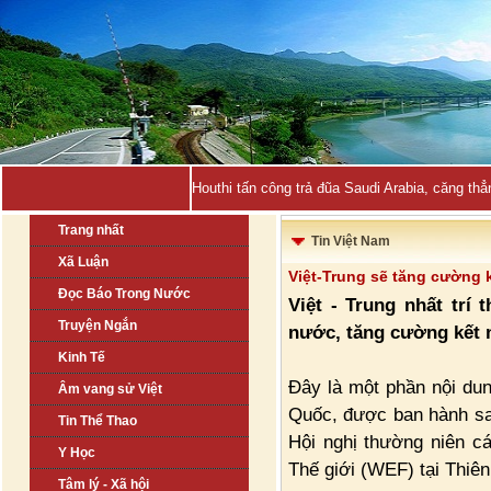
Houthi tấn công trả đũa Saudi Arabia, căng thẳ
Trang nhất
Tin Việt Nam
Xã Luận
Việt-Trung sẽ tăng cường 
Đọc Báo Trong Nước
Việt - Trung nhất trí 
Truyện Ngắn
nước, tăng cường kết 
Kinh Tế
Đây là một phần nội dun
Âm vang sử Việt
Quốc, được ban hành sa
Tin Thể Thao
Hội nghị thường niên cá
Y Học
Thế giới (WEF) tại Thi
Tâm lý - Xã hội