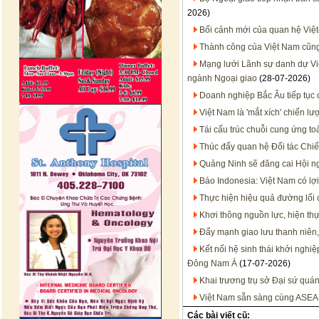
2026)
Bối cảnh mới của quan hệ Việt
Thành công của Việt Nam cũn
Mạng lưới Lãnh sự danh dự Việt
ngành Ngoại giao
(28-07-2026)
Doanh nghiệp Bắc Âu tiếp tục 
Việt Nam là 'mắt xích' chiến 
Tái cấu trúc chuỗi cung ứng to
Thúc đẩy quan hệ Đối tác Chiến
Quảng Ninh sẽ đăng cai Hội n
Báo Indonesia: Việt Nam có lợi
Thực hiện hiệu quả đường lối
Khơi thông nguồn lực, hiện thự
Đẩy mạnh giao lưu thanh niên,
Kết nối hệ sinh thái khởi nghi
Đông Nam Á
(17-07-2026)
Khai trương trụ sở Đại sứ quán
Việt Nam sẵn sàng cùng ASEA
Các bài viết cũ: