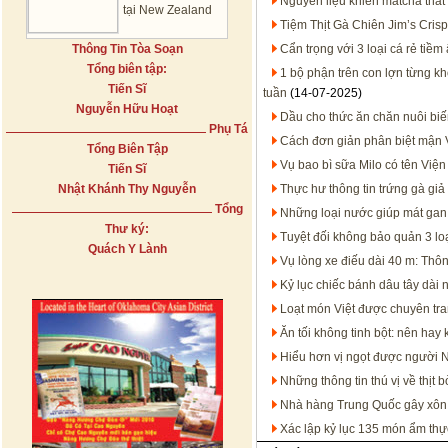
Nguyên liệu khiến matcha thất
tại New Zealand
Tiệm Thịt Gà Chiên Jim’s Crisp
Thông Tin Tòa Soạn
Cẩn trọng với 3 loại cá rẻ tiề
Tổng biên tập:
1 bộ phận trên con lợn từng kh
Tiến Sĩ
tuần
(14-07-2025)
Nguyễn Hữu Hoạt
Dầu cho thức ăn chăn nuôi bi
Phụ Tá
Cách đơn giản phân biệt mận 
Tổng Biên Tập
Vụ bao bì sữa Milo có tên Việ
Tiến Sĩ
Nhật Khánh Thy Nguyễn
Thực hư thông tin trứng gà giả
Tổng
Những loại nước giúp mát gan
Thư ký:
Tuyệt đối không bảo quản 3 loạ
Quách Y Lành
Vụ lòng xe điếu dài 40 m: Thôn
Kỷ lục chiếc bánh dâu tây dài n
Loạt món Việt được chuyên tran
Ăn tối không tinh bột: nên hay
Hiểu hơn vị ngọt được người 
Những thông tin thú vị về thịt b
Nhà hàng Trung Quốc gây xôn x
Xác lập kỷ lục 135 món ẩm thực