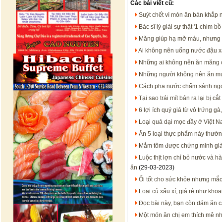
Các bài viết cũ:
Suýt chết vì món ăn bán khắp 
Bác sĩ lý giải sự thật '1 chim bồ
Măng giúp hạ mỡ máu, nhưng 3
Ai không nên uống nước đậu 
Những ai không nên ăn măng 
Những người không nên ăn m
Cách pha nước chấm sánh ngon,
Tại sao trái mít bán ra lại bị 
6 lợi ích quý giá từ vỏ trứng g
Loại quả dại mọc đầy ở Việt Na
Ăn 5 loại thực phẩm này thườ
Mắm tôm được chứng minh già
Luộc thịt lợn chỉ bỏ nước và hà
ăn
(29-03-2023)
Ổi tốt cho sức khỏe nhưng mắ
Loại củ xấu xí, giá rẻ như k
Đọc bài này, bạn còn dám ăn 
Một món ăn chị em thích mê nh