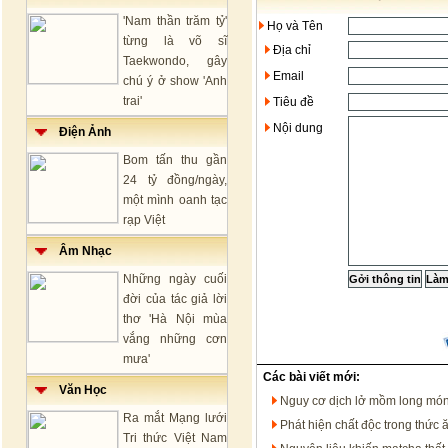
'Nam thần trăm tỷ'
Họ và Tên
từng là võ sĩ
Địa chỉ
Taekwondo, gây
Email
chú ý ở show 'Anh
trai'
Tiêu đề
Nội dung
Điện Ảnh
Bom tấn thu gần
24 tỷ đồng/ngày,
một mình oanh tạc
rạp Việt
Âm Nhạc
Những ngày cuối
đời của tác giả lời
thơ 'Hà Nội mùa
vắng những cơn
mưa'
Các bài viết mới:
Văn Học
Nguy cơ dịch lở mồm long mó
Ra mắt Mạng lưới
Phát hiện chất độc trong thức ă
Tri thức Việt Nam