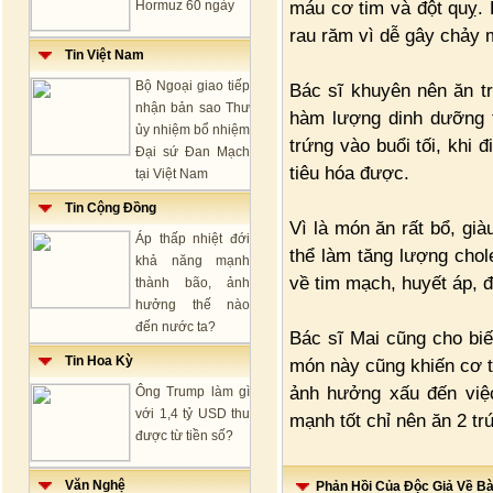
máu cơ tim và đột quỵ. 
Hormuz 60 ngày
rau răm vì dễ gây chảy m
Tin Việt Nam
Bộ Ngoại giao tiếp
Bác sĩ khuyên nên ăn trứ
nhận bản sao Thư
hàm lượng dinh dưỡng t
ủy nhiệm bổ nhiệm
trứng vào buổi tối, khi đ
Đại sứ Đan Mạch
tiêu hóa được.
tại Việt Nam
Tin Cộng Đồng
Vì là món ăn rất bổ, già
Áp thấp nhiệt đới
thể làm tăng lượng chol
khả năng mạnh
về tim mạch, huyết áp, 
thành bão, ảnh
hưởng thế nào
đến nước ta?
Bác sĩ Mai cũng cho biế
Tin Hoa Kỳ
món này cũng khiến cơ th
ảnh hưởng xấu đến việ
Ông Trump làm gì
với 1,4 tỷ USD thu
mạnh tốt chỉ nên ăn 2 trứ
được từ tiền số?
Văn Nghệ
Phản Hồi Của Độc Giả Về Bài