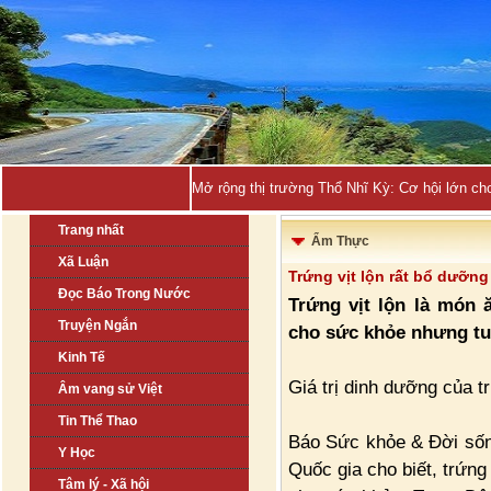
Mở rộng thị trường Thổ Nhĩ Kỳ: Cơ hội lớn ch
Trang nhất
Ẩm Thực
Xã Luận
Trứng vịt lộn rất bổ dưỡn
Đọc Báo Trong Nước
Trứng vịt lộn là món ă
Truyện Ngắn
cho sức khỏe nhưng tuy
Kinh Tế
Giá trị dinh dưỡng của tr
Âm vang sử Việt
Tin Thể Thao
Báo Sức khỏe & Đời sốn
Y Học
Quốc gia cho biết, trứng
Tâm lý - Xã hội