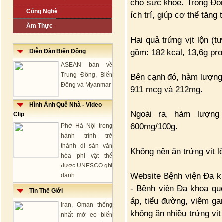
cho sức khỏe. Trong Đôn
Công Nghệ
ích trí, giúp cơ thể tăng
Ẩm Thực
Hai quả trứng vịt lộn (
gồm: 182 kcal, 13,6g prot
Diễn Đàn Biển Đông
ASEAN bàn về
Trung Đông, Biển
Bên cạnh đó, hàm lượng 
Đông và Myanmar
911 mcg và 212mg.
Hình Ảnh Quê Nhà - Video
Ngoài ra, hàm lượng 
Clip
600mg/100g.
Phở Hà Nội trong
hành trình trở
thành di sản văn
Không nên ăn trứng vịt l
hóa phi vật thể
được UNESCO ghi
Website Bệnh viện Đa k
danh
- Bệnh viện Đa khoa quố
Tin Thế Giới
áp, tiểu đường, viêm ga
Iran, Oman thống
không ăn nhiều trứng vịt
nhất mở eo biển