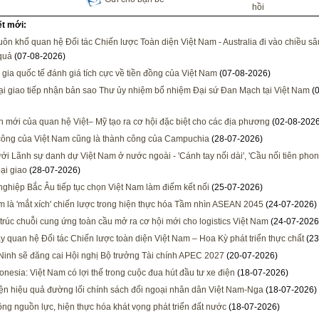
hồi
ết mới:
ôn khổ quan hệ Đối tác Chiến lược Toàn diện Việt Nam - Australia đi vào chiều sâ
 quả
(07-08-2026)
gia quốc tế đánh giá tích cực về tiền đồng của Việt Nam
(07-08-2026)
i giao tiếp nhận bản sao Thư ủy nhiệm bổ nhiệm Đại sứ Đan Mạch tại Việt Nam
(0
h mới của quan hệ Việt– Mỹ tạo ra cơ hội đặc biệt cho các địa phương
(02-08-2026
ông của Việt Nam cũng là thành công của Campuchia
(28-07-2026)
ới Lãnh sự danh dự Việt Nam ở nước ngoài - 'Cánh tay nối dài', 'Cầu nối tiên phon
ại giao
(28-07-2026)
ghiệp Bắc Âu tiếp tục chọn Việt Nam làm điểm kết nối
(25-07-2026)
m là 'mắt xích' chiến lược trong hiện thực hóa Tầm nhìn ASEAN 2045
(24-07-2026)
 trúc chuỗi cung ứng toàn cầu mở ra cơ hội mới cho logistics Việt Nam
(24-07-2026
y quan hệ Đối tác Chiến lược toàn diện Việt Nam – Hoa Kỳ phát triển thực chất
(23
inh sẽ đăng cai Hội nghị Bộ trưởng Tài chính APEC 2027
(20-07-2026)
onesia: Việt Nam có lợi thế trong cuộc đua hút đầu tư xe điện
(18-07-2026)
ện hiệu quả đường lối chính sách đối ngoại nhân dân Việt Nam-Nga
(18-07-2026)
ông nguồn lực, hiện thực hóa khát vọng phát triển đất nước
(18-07-2026)