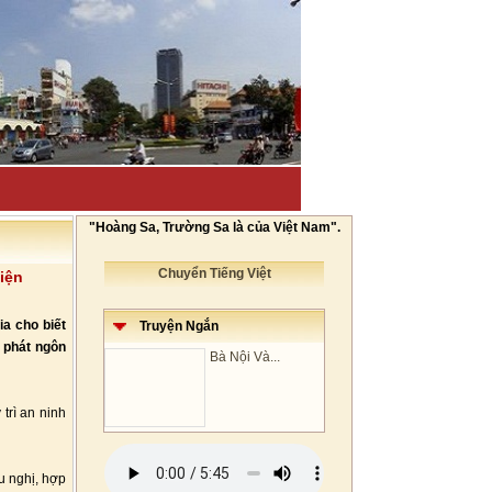
"Hoàng Sa, Trường Sa là của Việt Nam".
Chuyển Tiếng Việt
iện
ia cho biết
Truyện Ngắn
 phát ngôn
Bà Nội Và...
trì an ninh
u nghị, hợp