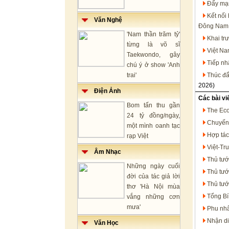
Đẩy mạn
Kết nối
Văn Nghệ
Đông Nam
'Nam thần trăm tỷ'
Khai tr
từng là võ sĩ
Việt N
Taekwondo, gây
Tiếp nh
chú ý ở show 'Anh
trai'
Thúc đẩ
2026)
Điện Ảnh
Các bài vi
Bom tấn thu gần
The Eco
24 tỷ đồng/ngày,
Chuyến 
một mình oanh tạc
Hợp tác
rạp Việt
Việt-Tr
Âm Nhạc
Thủ tướ
Những ngày cuối
Thủ tướ
đời của tác giả lời
Thủ tướ
thơ 'Hà Nội mùa
Tổng Bí
vắng những cơn
mưa'
Phu nhâ
Nhận di
Văn Học