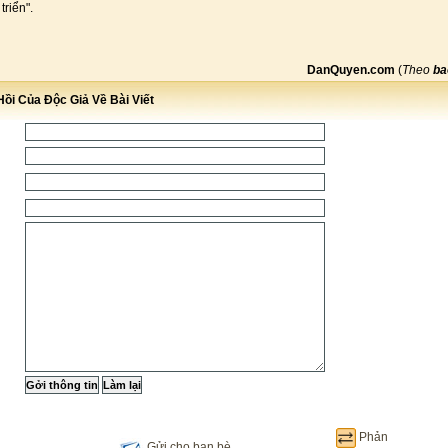
triển".
DanQuyen.com
(
Theo
ba
ồi Của Độc Giả Về Bài Viết
Phản
Gửi cho bạn bè