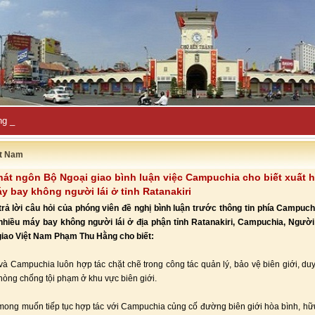
ng Thổ Nhĩ Kỳ: Cơ hội lớn ch-
ệt Nam
át ngôn Bộ Ngoại giao bình luận việc Campuchia cho biết xuất h
y bay không người lái ở tỉnh Ratanakiri
trả lời câu hỏi của phóng viên đề nghị bình luận trước thông tin phía Campuch
 nhiều máy bay không người lái ở địa phận tỉnh Ratanakiri, Campuchia, Người
giao Việt Nam Phạm Thu Hằng cho biết:
và Campuchia luôn hợp tác chặt chẽ trong công tác quản lý, bảo vệ biên giới, duy 
phòng chống tội phạm ở khu vực biên giới.
mong muốn tiếp tục hợp tác với Campuchia củng cố đường biên giới hòa bình, hữ