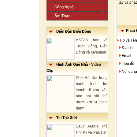
tác và phát 
Công Nghệ
Ẩm Thực
Phản H
Diễn Đàn Biển Đông
ASEAN bàn về
Họ và Tên
Trung Đông, Biển
Địa chỉ
Đông và Myanmar
Email
Tiêu đề
Hình Ảnh Quê Nhà - Video
Clip
Nội dung
Phở Hà Nội trong
hành trình trở
thành di sản văn
hóa phi vật thể
được UNESCO ghi
danh
Tin Thế Giới
Saudi Arabia, Thổ
Nhĩ Kỳ và Pakistan