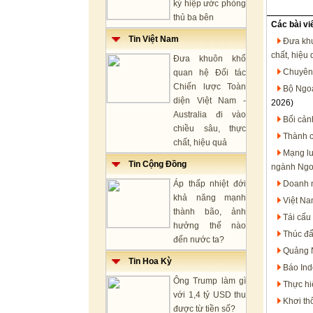
ký hiệp ước phòng
thủ ba bên
Các bài vi
Tin Việt Nam
Đưa khu
chất, hiệu
Đưa khuôn khổ
Chuyên 
quan hệ Đối tác
Chiến lược Toàn
Bộ Ngoạ
diện Việt Nam -
2026)
Australia đi vào
Bối cản
chiều sâu, thực
Thành c
chất, hiệu quả
Mạng lư
Tin Cộng Đồng
ngành Ngo
Áp thấp nhiệt đới
Doanh n
khả năng mạnh
Việt Na
thành bão, ảnh
Tái cấu
hưởng thế nào
Thúc đẩ
đến nước ta?
Quảng N
Tin Hoa Kỳ
Báo Ind
Ông Trump làm gì
Thực hi
với 1,4 tỷ USD thu
Khơi th
được từ tiền số?