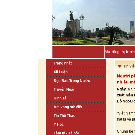
Mở rộng thị trườ
Trang nhất
Tin Vi
Xã Luận
Người ph
Đọc Báo Trong Nước
nhiều má
Ngày 3/7, 
Truyện Ngắn
xuất hiện
Kinh Tế
Bộ Ngoại 
Âm vang sử Việt
"Việt Nam 
Tin Thể Thao
trật tự và 
Y Học
Chúng tôi 
Tâm lý - Xã hội