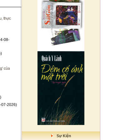
u, thực
4-08-
)
g' của
)
-07-2026)
Sự Kiện