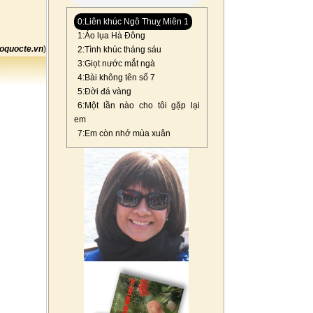
0:Liên khúc Ngô Thuỵ Miên 1
1:Áo lụa Hà Đông
oquocte.vn
)
2:Tình khúc tháng sáu
3:Giọt nước mắt ngà
4:Bài không tên số 7
5:Đời đá vàng
6:Một lần nào cho tôi gặp lại
em
7:Em còn nhớ mùa xuân