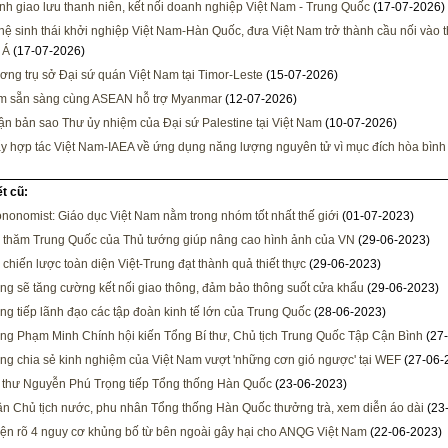
h giao lưu thanh niên, kết nối doanh nghiệp Việt Nam - Trung Quốc
(17-07-2026)
 hệ sinh thái khởi nghiệp Việt Nam-Hàn Quốc, đưa Việt Nam trở thành cầu nối vào t
 Á
(17-07-2026)
ương trụ sở Đại sứ quán Việt Nam tại Timor-Leste
(15-07-2026)
am sẵn sàng cùng ASEAN hỗ trợ Myanmar
(12-07-2026)
ận bản sao Thư ủy nhiệm của Đại sứ Palestine tại Việt Nam
(10-07-2026)
y hợp tác Việt Nam-IAEA về ứng dụng năng lượng nguyên tử vì mục đích hòa bình
ết cũ:
nonomist: Giáo dục Việt Nam nằm trong nhóm tốt nhất thế giới
(01-07-2023)
thăm Trung Quốc của Thủ tướng giúp nâng cao hình ảnh của VN
(29-06-2023)
 chiến lược toàn diện Việt-Trung đạt thành quả thiết thực
(29-06-2023)
ung sẽ tăng cường kết nối giao thông, đảm bảo thông suốt cửa khẩu
(29-06-2023)
ng tiếp lãnh đạo các tập đoàn kinh tế lớn của Trung Quốc
(28-06-2023)
ng Phạm Minh Chính hội kiến Tổng Bí thư, Chủ tịch Trung Quốc Tập Cận Bình
(27-
ng chia sẻ kinh nghiệm của Việt Nam vượt 'những cơn gió ngược' tại WEF
(27-06-
 thư Nguyễn Phú Trọng tiếp Tổng thống Hàn Quốc
(23-06-2023)
n Chủ tịch nước, phu nhân Tổng thống Hàn Quốc thưởng trà, xem diễn áo dài
(23
ện rõ 4 nguy cơ khủng bố từ bên ngoài gây hại cho ANQG Việt Nam
(22-06-2023)