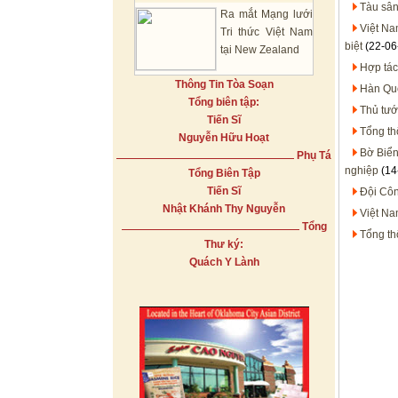
Tàu sân
Ra mắt Mạng lưới
Việt Na
Tri thức Việt Nam
biệt
(22-06
tại New Zealand
Hợp tác
Thông Tin Tòa Soạn
Hàn Quố
Tổng biên tập:
Thủ tư
Tiến Sĩ
Tổng th
Nguyễn Hữu Hoạt
Bờ Biển
Phụ Tá
nghiệp
(14
Tổng Biên Tập
Tiến Sĩ
Đội Côn
Nhật Khánh Thy Nguyễn
Việt Na
Tổng
Tổng th
Thư ký:
Quách Y Lành