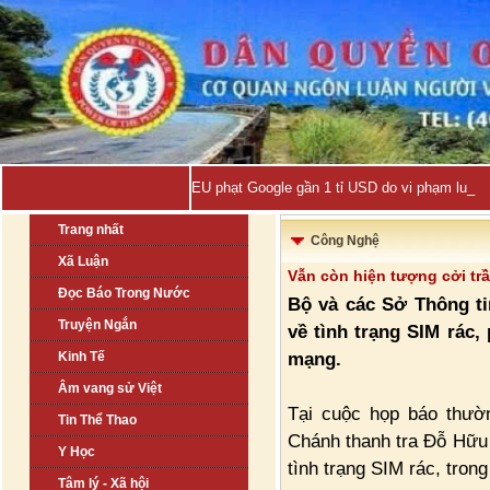
EU phạt Google gần 1 tỉ USD do vi phạm luật 
Trang nhất
Công Nghệ
Xã Luận
Vẫn còn hiện tượng cởi tr
Đọc Báo Trong Nước
Bộ và các Sở Thông ti
Truyện Ngắn
về tình trạng SIM rác,
mạng.
Kinh Tế
Âm vang sử Việt
Tại cuộc họp báo thườ
Tin Thể Thao
Chánh thanh tra Đỗ Hữu T
Y Học
tình trạng SIM rác, tron
Tâm lý - Xã hội