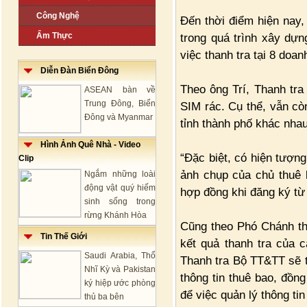
Công Nghệ
Đến thời điểm hiện nay,
Ẩm Thực
trong quá trình xây dựn
việc thanh tra tại 8 doa
Diễn Đàn Biển Đông
Theo ông Trí, Thanh tra
ASEAN bàn về
Trung Đông, Biển
SIM rác. Cụ thể, vẫn cò
Đông và Myanmar
tỉnh thành phố khác nhau
Hình Ảnh Quê Nhà - Video
“Đặc biệt, có hiện tượn
Clip
ảnh chụp của chủ thuê 
Ngắm những loài
động vật quý hiếm
hợp đồng khi đăng ký từ 
sinh sống trong
rừng Khánh Hòa
Cũng theo Phó Chánh th
Tin Thế Giới
kết quả thanh tra của 
Saudi Arabia, Thổ
Thanh tra Bộ TT&TT sẽ t
Nhĩ Kỳ và Pakistan
thông tin thuê bao, đồng
ký hiệp ước phòng
để việc quản lý thông ti
thủ ba bên