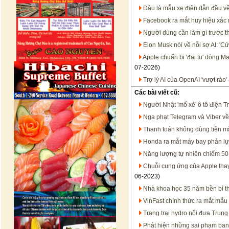
Đâu là mẫu xe điện dẫn đầu về 
Facebook ra mắt huy hiệu xác 
Người dùng cần làm gì trước t
Elon Musk nói về nỗi sợ AI: 'Cứ
Apple chuẩn bị 'đại tu' dòng 
07-2026)
Trợ lý AI của OpenAI 'vượt rào
Các bài viết cũ:
Người Nhật 'mổ xẻ' ô tô điện 
Nga phạt Telegram và Viber về
Thanh toán không dùng tiền mặt
Honda ra mắt máy bay phản lực
Năng lượng tự nhiên chiếm 50,
Chuỗi cung ứng của Apple tha
06-2023)
Nhà khoa học 35 năm bền bỉ 
VinFast chính thức ra mắt mẫu 
Trang trại hydro nổi đưa Trun
Phát hiện những sai phạm ban 