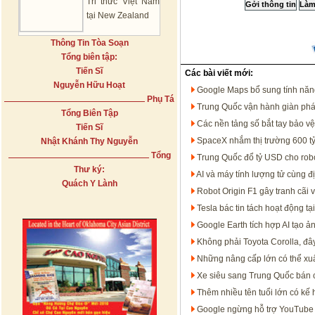
Tri thức Việt Nam
tại New Zealand
Thông Tin Tòa Soạn
Tổng biên tập:
Tiến Sĩ
Các bài viết mới:
Nguyễn Hữu Hoạt
Google Maps bổ sung tính năng t
Phụ Tá
Trung Quốc vận hành giàn phát
Tổng Biên Tập
Các nền tảng số bắt tay bảo v
Tiến Sĩ
SpaceX nhắm thị trường 600 tỷ
Nhật Khánh Thy Nguyễn
Tổng
Trung Quốc đổ tỷ USD cho rob
Thư ký:
AI và máy tính lượng tử cùng đ
Quách Y Lành
Robot Origin F1 gây tranh cãi 
Tesla bác tin tách hoạt động 
Google Earth tích hợp AI tạo ản
Không phải Toyota Corolla, đâ
Những nâng cấp lớn có thể xuấ
Xe siêu sang Trung Quốc bán 
Thêm nhiều tên tuổi lớn có kế
Google ngừng hỗ trợ YouTube 