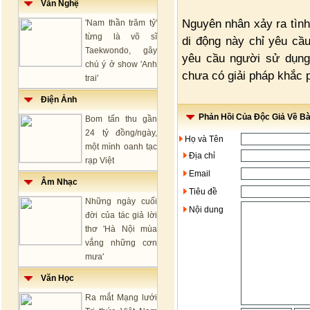
Văn Nghệ
Nguyên nhân xảy ra tìn
'Nam thần trăm tỷ'
từng là võ sĩ
di động này chỉ yêu cầ
Taekwondo, gây
yêu cầu người sử dụng 
chú ý ở show 'Anh
chưa có giải pháp khắc p
trai'
Điện Ảnh
Phản Hồi Của Độc Giả Về Bài
Bom tấn thu gần
24 tỷ đồng/ngày,
Họ và Tên
một mình oanh tạc
Địa chỉ
rạp Việt
Email
Âm Nhạc
Tiêu đề
Những ngày cuối
Nội dung
đời của tác giả lời
thơ 'Hà Nội mùa
vắng những cơn
mưa'
Văn Học
Ra mắt Mạng lưới