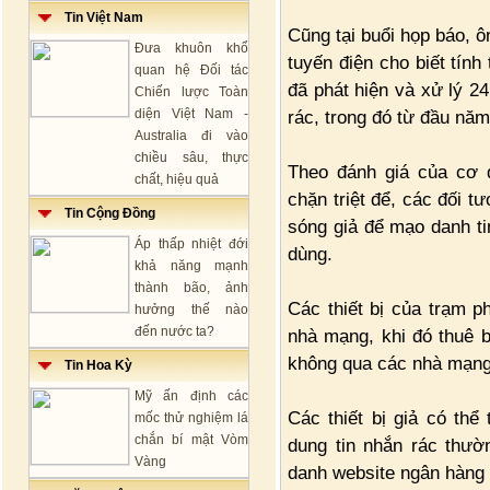
Tin Việt Nam
Cũng tại buổi họp báo, 
Đưa khuôn khổ
tuyến điện cho biết tín
quan hệ Đối tác
đã phát hiện và xử lý 2
Chiến lược Toàn
diện Việt Nam -
rác, trong đó từ đầu năm
Australia đi vào
chiều sâu, thực
Theo đánh giá của cơ 
chất, hiệu quả
chặn triệt để, các đối t
Tin Cộng Đồng
sóng giả để mạo danh ti
Áp thấp nhiệt đới
dùng.
khả năng mạnh
thành bão, ảnh
Các thiết bị của trạm p
hưởng thế nào
đến nước ta?
nhà mạng, khi đó thuê b
không qua các nhà mạng
Tin Hoa Kỳ
Mỹ ấn định các
Các thiết bị giả có thể
mốc thử nghiệm lá
chắn bí mật Vòm
dung tin nhắn rác thườ
Vàng
danh website ngân hàng