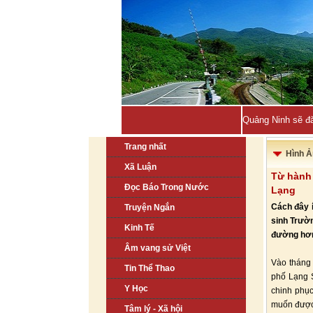
Quảng Ninh sẽ đă
Trang nhất
Hình Ả
Xã Luận
Từ hành 
Đọc Báo Trong Nước
Lạng
Cách đây í
Truyện Ngắn
sinh Trườ
Kinh Tế
đường hơn
Âm vang sử Việt
Vào tháng
Tin Thể Thao
phố Lạng 
Y Học
chinh phục
muốn được
Tâm lý - Xã hội