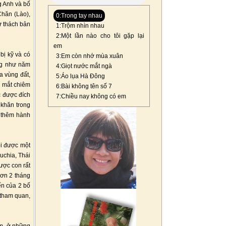
g Anh và bố
Chăn (Lào),
0:Trong tay nhau
ử thách bản
1:Trộm nhìn nhau
2:Một lần nào cho tôi gặp lại
em
bị kỹ và có
3:Em còn nhớ mùa xuân
ng như năm
4:Giọt nước mắt ngà
a vùng đất,
5:Áo lụa Hà Đông
n mắt chiêm
6:Bài không tên số 7
c được đích
7:Chiều nay không có em
 khăn trong
ó thêm hành
ôi được một
uchia, Thái
ược con rất
hơn 2 tháng
ển của 2 bố
 tham quan,