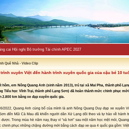
ng cai Hội nghị Bộ trưởng Tài chính APEC 2027
nh Quê Nhà - Video Clip
trình xuyên Việt đến hành trình xuyên quốc gia của cậu bé 10 tu
t hôm, em Nông Quang Anh (sinh năm 2013), trú tại xã Mai Pha, thành phố Lạ
ng Tiểu học Vĩnh Trại, thành phố Lạng Sơn) đã hoàn thành mức chinh phục mới
 2.800 km bằng xe đạp xuyên quốc gia.
 6/2022, Quang Anh cùng bố của mình là anh Nông Quang Duy đạp xe xuyên Việ
Sơn đến Mũi Cà Mau đã khiến người dân Xứ Lạng dõi theo và tự hào về hành t
 được. Trong mùa hè năm nay, thay vì “xả hơi” sau một năm học mệt mỏi, Qua
 chinh phục những chặng đường mới bằng cách đạp xe qua 4 quốc gia gồm: Việt