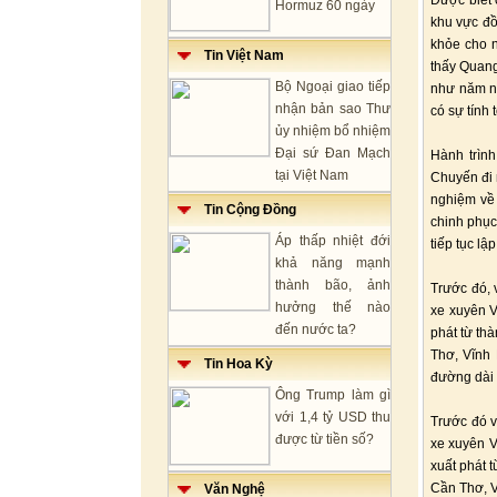
Được biết 
Hormuz 60 ngày
khu vực đồ
khỏe cho n
Tin Việt Nam
thấy Quang
Bộ Ngoại giao tiếp
như năm ng
nhận bản sao Thư
có sự tính 
ủy nhiệm bổ nhiệm
Đại sứ Đan Mạch
Hành trìn
tại Việt Nam
Chuyến đi 
nghiệm về 
Tin Cộng Đồng
chinh phục
Áp thấp nhiệt đới
tiếp tục lậ
khả năng mạnh
thành bão, ảnh
Trước đó, 
hưởng thế nào
xe xuyên V
đến nước ta?
phát từ th
Thơ, Vĩnh
Tin Hoa Kỳ
đường dài 
Ông Trump làm gì
với 1,4 tỷ USD thu
Trước đó 
được từ tiền số?
xe xuyên V
xuất phát 
Cần Thơ, V
Văn Nghệ