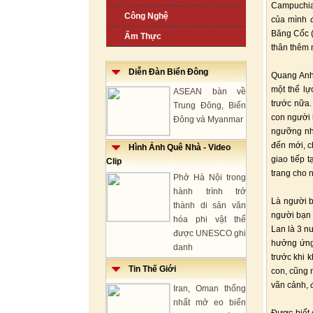
Campuchia 
Công Nghệ
của mình đ
Băng Cốc (
Ẩm Thực
thân thêm m
Diễn Đàn Biển Đông
Quang Anh 
một thể l
ASEAN bàn về
trước nữa.
Trung Đông, Biển
con người 
Đông và Myanmar
ngưỡng nhữ
đến mới, c
Hình Ảnh Quê Nhà - Video
giao tiếp 
Clip
trang cho
Phở Hà Nội trong
hành trình trở
Là người b
thành di sản văn
người bạn 
hóa phi vật thể
Lan là 3 n
được UNESCO ghi
hưởng ứng.
danh
trước khi 
Tin Thế Giới
con, cũng 
vãn cảnh, 
Iran, Oman thống
nhất mở eo biển