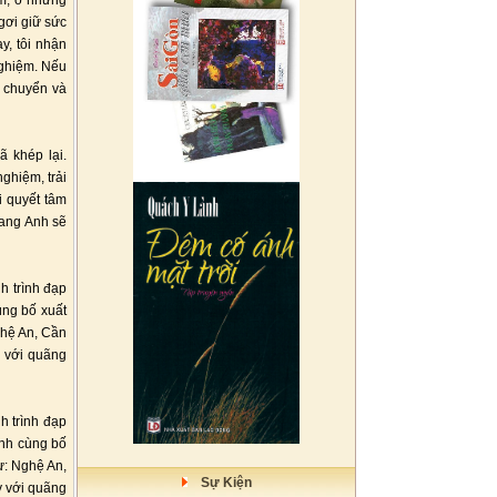
km, ở những
gơi giữ sức
y, tôi nhận
nghiệm. Nếu
i chuyển và
 khép lại.
ghiệm, trải
i quyết tâm
uang Anh sẽ
h trình đạp
ùng bố xuất
ghệ An, Cần
 với quãng
 trình đạp
Anh cùng bố
ư: Nghệ An,
Sự Kiện
y với quãng