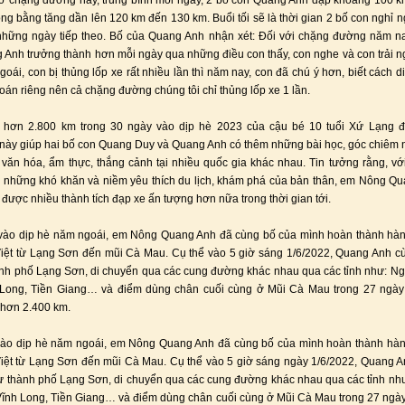
ở chặng đường này, trung bình mỗi ngày, 2 bố con Quang Anh đạp khoảng 100 
ng bằng tăng dần lên 120 km đến 130 km. Buổi tối sẽ là thời gian 2 bố con nghỉ n
hững ngày tiếp theo. Bố của Quang Anh nhận xét: Đối với chặng đường năm na
 Anh trưởng thành hơn mỗi ngày qua những điều con thấy, con nghe và con trải 
oái, con bị thủng lốp xe rất nhiều lần thì năm nay, con đã chú ý hơn, biết cách d
toán riêng nên cả chặng đường chúng tôi chỉ thủng lốp xe 1 lần.
h hơn 2.800 km trong 30 ngày vào dịp hè 2023 của cậu bé 10 tuổi Xứ Lạng đã
này giúp hai bố con Quang Duy và Quang Anh có thêm những bài học, góc chiêm n
văn hóa, ẩm thực, thắng cảnh tại nhiều quốc gia khác nhau. Tin tưởng rằng, vớ
 những khó khăn và niềm yêu thích du lịch, khám phá của bản thân, em Nông Q
p được nhiều thành tích đạp xe ấn tượng hơn nữa trong thời gian tới.
vào dịp hè năm ngoái, em Nông Quang Anh đã cùng bố của mình hoàn thành hàn
iệt từ Lạng Sơn đến mũi Cà Mau. Cụ thể vào 5 giờ sáng 1/6/2022, Quang Anh c
ành phố Lạng Sơn, di chuyển qua các cung đường khác nhau qua các tỉnh như: N
 Long, Tiền Giang… và điểm dùng chân cuối cùng ở Mũi Cà Mau trong 27 ngày
hơn 2.400 km.
vào dịp hè năm ngoái, em Nông Quang Anh đã cùng bố của mình hoàn thành hành
iệt từ Lạng Sơn đến mũi Cà Mau. Cụ thể vào 5 giờ sáng ngày 1/6/2022, Quang 
từ thành phố Lạng Sơn, di chuyển qua các cung đường khác nhau qua các tỉnh nh
ĩnh Long, Tiền Giang… và điểm dùng chân cuối cùng ở Mũi Cà Mau trong 27 ngà