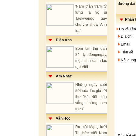
đường dài 
'Nam thần trăm tỷ'
từng là võ sĩ
Taekwondo, gây
Phản H
chú ý ở show 'Anh
Họ và Tên
trai'
Địa chỉ
Điện Ảnh
Email
Bom tấn thu gần
Tiêu đề
24 tỷ đồng/ngày,
Nội dung
một mình oanh tạc
rạp Việt
Âm Nhạc
Những ngày cuối
đời của tác giả lời
thơ 'Hà Nội mùa
vắng những cơn
mưa'
Văn Học
Ra mắt Mạng lưới
Tri thức Việt Nam
Các bài vi