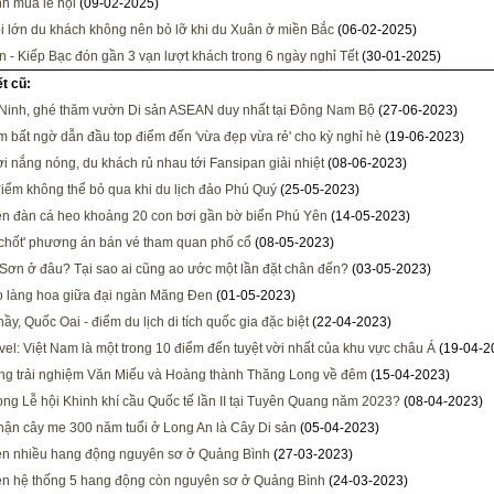
h mùa lễ hội
(09-02-2025)
ội lớn du khách không nên bỏ lỡ khi du Xuân ở miền Bắc
(06-02-2025)
 - Kiếp Bạc đón gần 3 vạn lượt khách trong 6 ngày nghỉ Tết
(30-01-2025)
ết cũ:
Ninh, ghé thăm vườn Di sản ASEAN duy nhất tại Đông Nam Bộ
(27-06-2023)
m bất ngờ dẫn đầu top điểm đến 'vừa đẹp vừa rẻ' cho kỳ nghỉ hè
(19-06-2023)
i nắng nóng, du khách rủ nhau tới Fansipan giải nhiệt
(08-06-2023)
điểm không thể bỏ qua khi du lịch đảo Phú Quý
(25-05-2023)
ện đàn cá heo khoảng 20 con bơi gần bờ biển Phú Yên
(14-05-2023)
'chốt' phương án bán vé tham quan phố cổ
(08-05-2023)
Sơn ở đâu? Tại sao ai cũng ao ước một lần đặt chân đến?
(03-05-2023)
 làng hoa giữa đại ngàn Măng Đen
(01-05-2023)
ầy, Quốc Oai - điểm du lịch di tích quốc gia đặc biệt
(22-04-2023)
vel: Việt Nam là một trong 10 điểm đến tuyệt vời nhất của khu vực châu Á
(19-04-2
g trải nghiệm Văn Miếu và Hoàng thành Thăng Long về đêm
(15-04-2023)
rong Lễ hội Khinh khí cầu Quốc tế lần II tại Tuyên Quang năm 2023?
(08-04-2023)
ận cây me 300 năm tuổi ở Long An là Cây Di sản
(05-04-2023)
ện nhiều hang động nguyên sơ ở Quảng Bình
(27-03-2023)
ện hệ thống 5 hang động còn nguyên sơ ở Quảng Bình
(24-03-2023)