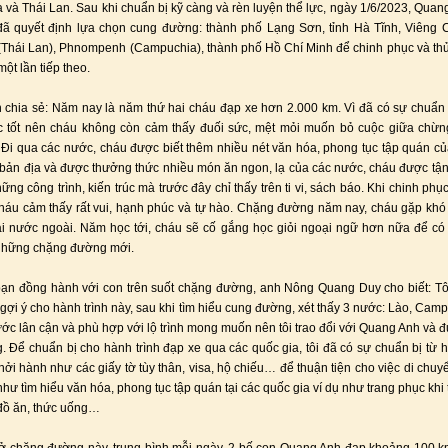
và Thái Lan. Sau khi chuẩn bị kỹ càng và rèn luyện thể lực, ngày 1/6/2023, Quan
ã quyết định lựa chọn cung đường: thành phố Lạng Sơn, tỉnh Hà Tĩnh, Viêng 
Thái Lan), Phnompenh (Campuchia), thành phố Hồ Chí Minh để chinh phục và th
ột lần tiếp theo.
chia sẻ: Năm nay là năm thứ hai cháu đạp xe hơn 2.000 km. Vì đã có sự chuẩn 
ực tốt nên cháu không còn cảm thấy đuối sức, mệt mỏi muốn bỏ cuộc giữa chừ
 Đi qua các nước, cháu được biết thêm nhiều nét văn hóa, phong tục tập quán củ
bản địa và được thưởng thức nhiều món ăn ngon, lạ của các nước, cháu được tậ
ng công trình, kiến trúc mà trước đây chỉ thấy trên ti vi, sách báo. Khi chinh phụ
háu cảm thấy rất vui, hạnh phúc và tự hào. Chặng đường năm nay, cháu gặp khó
tại nước ngoài. Năm học tới, cháu sẽ cố gắng học giỏi ngoại ngữ hơn nữa để c
 những chặng đường mới.
ạn đồng hành với con trên suốt chặng đường, anh Nông Quang Duy cho biết: T
gợi ý cho hành trình này, sau khi tìm hiểu cung đường, xét thấy 3 nước: Lào, Camp
ước lân cận và phù hợp với lộ trình mong muốn nên tôi trao đổi với Quang Anh và đ
 Để chuẩn bị cho hành trình đạp xe qua các quốc gia, tôi đã có sự chuẩn bị từ 
khởi hành như các giấy tờ tùy thân, visa, hộ chiếu… để thuận tiện cho việc di chuy
như tìm hiểu văn hóa, phong tục tập quán tại các quốc gia ví dụ như trang phục khi
đồ ăn, thức uống…