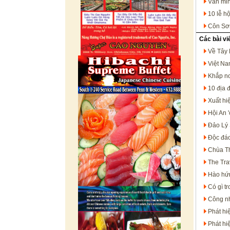
Văn min
10 lễ h
Côn Sơn
Các bài vi
Về Tây 
Việt Na
Khắp nơ
10 địa 
Xuất hi
Hội An 
Đảo Lý 
Độc đáo
Chùa Th
The Tra
Hào hứn
Có gì t
Công nh
Phát hi
Phát hi