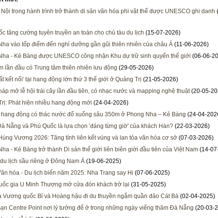
Nội trong hành trình trở thành di sản văn hóa phi vật thể được UNESCO ghi danh
c tăng cường tuyên truyền an toàn cho chủ tàu du lịch
(15-07-2026)
ha vào tốp điểm đến nghỉ dưỡng gần gũi thiên nhiên của châu Á
(11-06-2026)
ha - Kẻ Bàng được UNESCO công nhận Khu dự trữ sinh quyển thế giới
(06-06-2
m lần đầu có Trung tâm thiên nhiên lưu động
(29-05-2026)
t kết nối' tại hang động lớn thứ 3 thế giới ở Quảng Trị
(21-05-2026)
áp mở lễ hội trái cây lần đầu tiên, có nhạc nước và mapping nghệ thuật
(20-05-20
rị: Phát hiện nhiều hang động mới
(24-04-2026)
 hang động có thác nước đổ xuống sâu 350m ở Phong Nha – Kẻ Bàng
(24-04-202
Đà Nẵng và Phú Quốc là lựa chọn 'đáng từng giờ' của khách Hàn?
(22-03-2026)
Hùng Vương 2026: Tăng tính liên kết vùng và lan tỏa văn hóa cơ sở
(07-03-2026)
ha - Kẻ Bàng trở thành Di sản thế giới liên biên giới đầu tiên của Việt Nam
(14-07
 du lịch sầu riêng ở Đông Nam Á
(19-06-2025)
Văn hóa - Du lịch biển năm 2025: Nha Trang say Hi
(07-06-2025)
ốc gia U Minh Thượng mở cửa đón khách trở lại
(31-05-2025)
 Vương quốc Bỉ và Hoàng hậu đi du thuyền ngắm quần đảo Cát Bà
(02-04-2025)
ạn Centre Point nơi lý tưởng để ở trong những ngày viếng thăm Đà Nẵng
(20-03-2