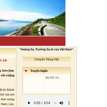
"Hoàng Sa, Trường Sa là của Việt Nam".
Chuyển Tiếng Việt
ổi xứ
ng Sơn (học
Truyện Ngắn
 với chặng
Bà Nội Và...
t từ thành
rình mà em
ng Anh mong
 Nam, Lào,