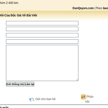
hơn 2.400 km.
DanQuyen.com
(
Theo
bao
ồi Của Độc Giả Về Bài Viết
Phản
Gửi cho bạn bè
hồi
ết mới: