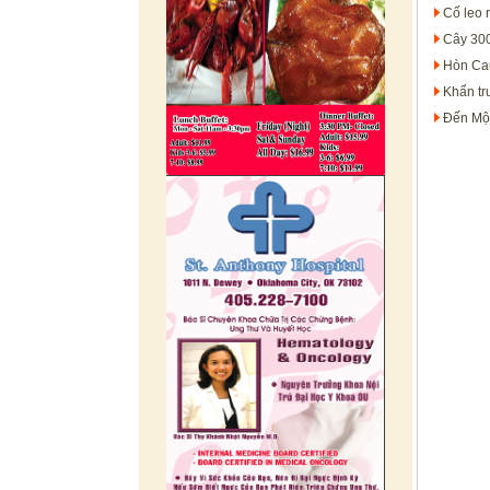
Cố leo 
Cây 300
Hòn Cau
Khẩn tr
Đến Mộc