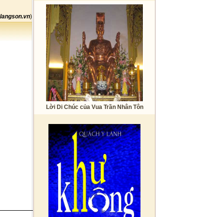
langson.vn
)
Lời Di Chúc của Vua Trần Nhân Tôn