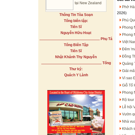
tại New Zealand
Phở Hà 
2026)
Thông Tin Tòa Soạn
Phú Quố
Tổng biên tập:
Tiến Sĩ
Phong N
Nguyễn Hữu Hoạt
Phong N
Phụ Tá
Việt Na
Tổng Biên Tập
Đêm 'mấ
Tiến Sĩ
Đồng Th
Nhật Khánh Thy Nguyễn
Tổng
Quảng T
Thư ký:
Giải mã
Quách Y Lành
Vì sao 
Giỗ Tổ 
Phong N
Rộ tour
Lễ hội 
Vườn qu
Nhà vua
Khách s