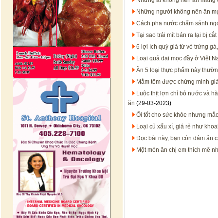
Những ai không nên ăn măng 
Những người không nên ăn m
Cách pha nước chấm sánh ngon,
Tại sao trái mít bán ra lại bị 
6 lợi ích quý giá từ vỏ trứng g
Loại quả dại mọc đầy ở Việt Na
Ăn 5 loại thực phẩm này thườ
Mắm tôm được chứng minh già
Luộc thịt lợn chỉ bỏ nước và hà
ăn
(29-03-2023)
Ổi tốt cho sức khỏe nhưng mắ
Loại củ xấu xí, giá rẻ như k
Đọc bài này, bạn còn dám ăn 
Một món ăn chị em thích mê nh