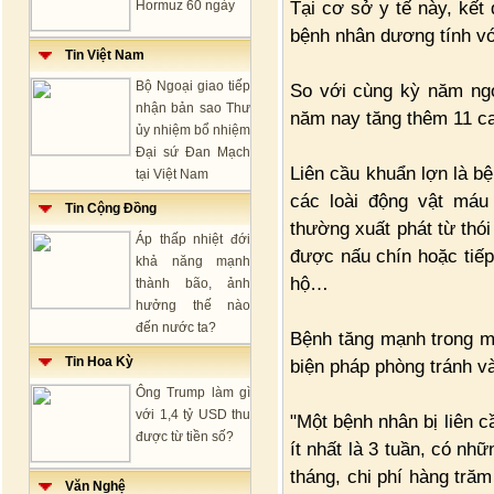
Tại cơ sở y tế này, kết
Hormuz 60 ngày
bệnh nhân dương tính với
Tin Việt Nam
Bộ Ngoại giao tiếp
So với cùng kỳ năm ngo
nhận bản sao Thư
năm nay tăng thêm 11 ca
ủy nhiệm bổ nhiệm
Đại sứ Đan Mạch
Liên cầu khuẩn lợn là b
tại Việt Nam
các loài động vật máu
Tin Cộng Đồng
thường xuất phát từ thói 
Áp thấp nhiệt đới
được nấu chín hoặc tiếp
khả năng mạnh
hộ…
thành bão, ảnh
hưởng thế nào
đến nước ta?
Bệnh tăng mạnh trong m
Tin Hoa Kỳ
biện pháp phòng tránh và 
Ông Trump làm gì
với 1,4 tỷ USD thu
"Một bệnh nhân bị liên c
được từ tiền số?
ít nhất là 3 tuần, có nh
tháng, chi phí hàng trăm
Văn Nghệ