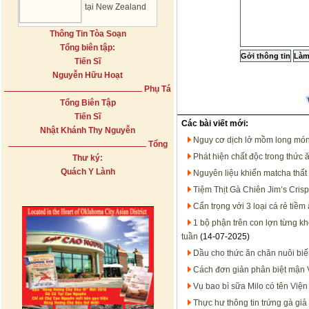
tại New Zealand
Thông Tin Tòa Soạn
Tổng biên tập:
Tiến Sĩ
Nguyễn Hữu Hoạt
Phụ Tá
Tổng Biên Tập
Tiến Sĩ
Các bài viết mới:
Nhật Khánh Thy Nguyễn
Nguy cơ dịch lở mồm long mó
Tổng
Phát hiện chất độc trong thức ă
Thư ký:
Quách Y Lành
Nguyên liệu khiến matcha thất
Tiệm Thịt Gà Chiên Jim’s Crisp
Cẩn trọng với 3 loại cá rẻ tiề
1 bộ phận trên con lợn từng kh
tuần
(14-07-2025)
Dầu cho thức ăn chăn nuôi bi
Cách đơn giản phân biệt mận 
Vụ bao bì sữa Milo có tên Việ
Thực hư thông tin trứng gà giả