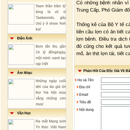
Có những bệnh nhân vì 
'Nam thần trăm tỷ'
Trung Cấp, Phó Giám đốc
từng là võ sĩ
Taekwondo, gây
chú ý ở show 'Anh
Thống kê của Bộ Y tế c
trai'
liên cầu lợn có ăn tiết 
lợn bệnh. Điều tra dịch
Điện Ảnh
đó cũng cho kết quả tư
Bom tấn thu gần
24 tỷ đồng/ngày,
mổ, ăn thịt lợn tái, tiết c
một mình oanh tạc
rạp Việt
Phản Hồi Của Độc Giả Về Bài
Âm Nhạc
Họ và Tên
Những ngày cuối
đời của tác giả lời
Địa chỉ
thơ 'Hà Nội mùa
Email
vắng những cơn
Tiêu đề
mưa'
Nội dung
Văn Học
Ra mắt Mạng lưới
Tri thức Việt Nam