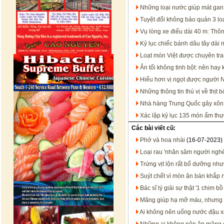
Những loại nước giúp mát gan
Tuyệt đối không bảo quản 3 loạ
Vụ lòng xe điếu dài 40 m: Thôn
Kỷ lục chiếc bánh dâu tây dài n
Loạt món Việt được chuyên tran
Ăn tối không tinh bột: nên hay
Hiểu hơn vị ngọt được người 
Những thông tin thú vị về thịt b
Nhà hàng Trung Quốc gây xôn x
Xác lập kỷ lục 135 món ẩm thực
Các bài viết cũ:
Phở và hoa nhài
(16-07-2023)
Loại rau 'nhân sâm người nghè
Trứng vịt lộn rất bổ dưỡng nh
Suýt chết vì món ăn bán khắp 
Bác sĩ lý giải sự thật '1 chim bồ
Măng giúp hạ mỡ máu, nhưng 3
Ai không nên uống nước đậu 