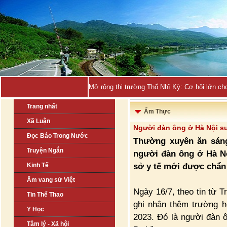
Mở rộng thị trường Thổ Nhĩ Kỳ: Cơ hội lớn ch
Trang nhất
Ẩm Thực
Xã Luận
Người đàn ông ở Hà Nội su
Đọc Báo Trong Nước
Thường xuyên ăn sáng 
Truyện Ngắn
người đàn ông ở Hà Nội
sở y tế mới được chẩn
Kinh Tế
Âm vang sử Việt
Ngày 16/7, theo tin từ 
Tin Thể Thao
ghi nhận thêm trường h
Y Học
2023. Đó là người đàn ô
Tâm lý - Xã hội