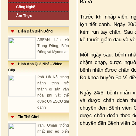
Ba Vì.
Công Nghệ
Ẩm Thực
Trước khi nhập viện, n
lợn tiết canh. Ngày 20/
kèm run tay chân. Sau 
Diễn Đàn Biển Đông
kê thuốc giảm đau và về
ASEAN bàn về
Trung Đông, Biển
Đông và Myanmar
Một ngày sau, bệnh nhâ
chậm chạp, được ngườ
Hình Ảnh Quê Nhà - Video
bệnh nhân được chẩn đo
Clip
Đa khoa huyện Ba Vì điều
Phở Hà Nội trong
hành trình trở
thành di sản văn
Ngày 24/6, bệnh nhân x
hóa phi vật thể
và được chẩn đoán th
được UNESCO ghi
chuyển đến Bệnh viện Q
danh
được chẩn đoán theo d
Tin Thế Giới
chuyển đến Bệnh viện B
Iran, Oman thống
nhất mở eo biển