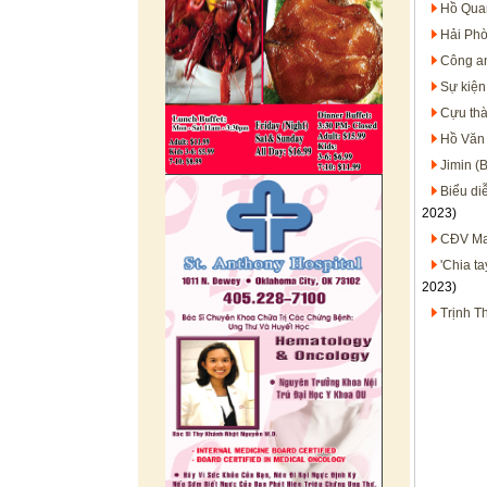
Hồ Quan
Hải Phò
Công an
Sự kiện
Cựu thà
Hồ Văn 
Jimin (
Biểu di
2023)
CĐV Mal
'Chia t
2023)
Trịnh T