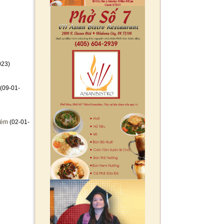
023)
(09-01-
kém
(02-01-