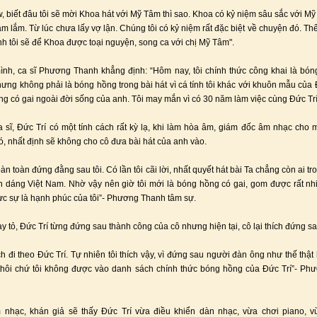
, biết đâu tôi sẽ mời Khoa hát với Mỹ Tâm thì sao. Khoa có kỷ niệm sâu sắc với M
âm lắm. Từ lúc chưa lấy vợ lận. Chúng tôi có kỷ niệm rất đặc biệt về chuyện đó. Thế
nh tôi sẽ để Khoa được toại nguyện, song ca với chị Mỹ Tâm".
nh, ca sĩ Phương Thanh khẳng định: “Hôm nay, tôi chính thức công khai là bó
hưng không phải là bóng hồng trong bài hát vì cá tính tôi khác với khuôn mẫu của Đ
ng có gai ngoài đời sống của anh. Tôi may mắn vì có 30 năm làm việc cùng Đức Trí
 sĩ, Đức Trí có một tính cách rất kỳ lạ, khi làm hòa âm, giám đốc âm nhạc cho
đó, nhất định sẽ không cho cô đưa bài hát của anh vào.
àn toàn đứng đằng sau tôi. Có lần tôi cãi lời, nhất quyết hát bài Ta chẳng còn ai 
n dáng Việt Nam. Nhờ vậy nên giờ tôi mới là bóng hồng có gai, gom được rất nh
ực sự là hạnh phúc của tôi”- Phương Thanh tâm sự.
y tỏ, Đức Trí từng đứng sau thành công của cô nhưng hiện tại, cô lại thích đứng s
ích đi theo Đức Trí. Tự nhiên tôi thích vậy, vì đứng sau người đàn ông như thế thậ
thôi chứ tôi không được vào danh sách chính thức bóng hồng của Đức Trí”- P
 nhạc, khán giả sẽ thấy Đức Trí vừa điều khiển dàn nhạc, vừa chơi piano, v