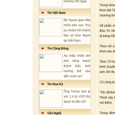
Hormuz 60 ngày
Trong show
thích Mỹ T
Tin Việt Nam
chương trì
Bộ Ngoại giao tiếp
nhận bản sao Thư
Về phần mì
ủy nhiệm bổ nhiệm
Đức Trí. N
Đại sứ Đan Mạch
là bóng hồ
tại Việt Nam
Theo nữ ca
Tin Cộng Đồng
trình nào 
Áp thấp nhiệt đới
khả năng mạnh
“Đức Trí ho
thành bão, ảnh
trình Duyê
hưởng thế nào
anh. Đó th
đến nước ta?
Cô cũng bà
Tin Hoa Kỳ
Ông Trump làm gì
“Tôi rất th
với 1,4 tỷ USD thu
Thích vậy 
được từ tiền số?
nói thêm.
Trong đêm
Văn Nghệ