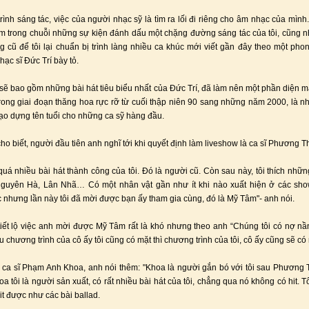
trình sáng tác, việc của người nhạc sỹ là tìm ra lối đi riêng cho âm nhạc của mìn
m trong chuỗi những sự kiện đánh dấu một chặng đường sáng tác của tôi, cũng n
 cũ để tôi lại chuẩn bị trình làng nhiều ca khúc mới viết gần đây theo một pho
nhạc sĩ Đức Trí bày tỏ.
ẽ bao gồm những bài hát tiêu biểu nhất của Đức Trí, đã làm nên một phần diện m
rong giai đoạn thăng hoa rực rỡ từ cuối thập niên 90 sang những năm 2000, là nh
ạo dựng tên tuổi cho những ca sỹ hàng đầu.
ho biết, người đầu tiên anh nghĩ tới khi quyết định làm liveshow là ca sĩ Phương T
quá nhiều bài hát thành công của tôi. Đó là người cũ. Còn sau này, tôi thích nhữn
guyên Hà, Lân Nhã… Có một nhân vật gần như ít khi nào xuất hiện ở các sho
 nhưng lần này tôi đã mời được bạn ấy tham gia cùng, đó là Mỹ Tâm"- anh nói.
iết lộ việc anh mời được Mỹ Tâm rất là khó nhưng theo anh “Chúng tôi có nợ nầ
 chương trình của cô ấy tôi cũng có mặt thì chương trình của tôi, cô ấy cũng sẽ có 
ca sĩ Phạm Anh Khoa, anh nói thêm: "Khoa là người gắn bó với tôi sau Phương
a tôi là người sản xuất, có rất nhiều bài hát của tôi, chẳng qua nó không có hit. T
it được như các bài ballad.