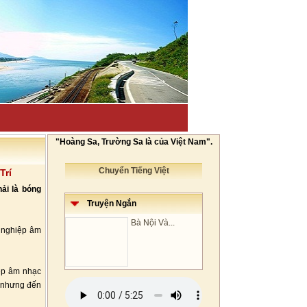
"Hoàng Sa, Trường Sa là của Việt Nam".
Chuyển Tiếng Việt
Trí
ải là bóng
Truyện Ngắn
Bà Nội Và...
ự nghiệp âm
iệp âm nhạc
5 nhưng đến