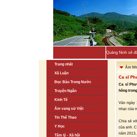
Quảng Ninh sẽ đă
Trang nhất
Âm Nh
Xã Luận
Ca sĩ Ph
Đọc Báo Trong Nước
Ca sĩ Phư
hồng trong
Truyện Ngắn
Kinh Tế
Vào ngày 1
Âm vang sử Việt
nhạc của m
Tin Thể Thao
Chia sẻ vớ
Y Học
của anh. C
năm 2013, 
Tâm lý - Xã hội