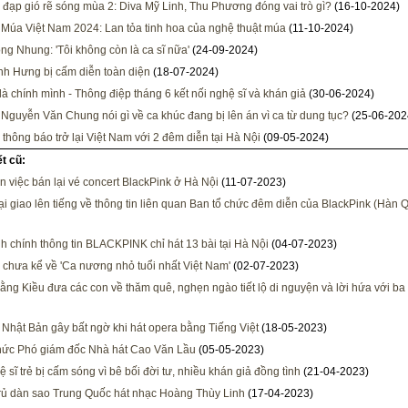
 đạp gió rẽ sóng mùa 2: Diva Mỹ Linh, Thu Phương đóng vai trò gì?
(16-10-2024)
 Múa Việt Nam 2024: Lan tỏa tinh hoa của nghệ thuật múa
(11-10-2024)
ng Nhung: 'Tôi không còn là ca sĩ nữa'
(24-09-2024)
h Hưng bị cấm diễn toàn diện
(18-07-2024)
là chính mình - Thông điệp tháng 6 kết nối nghệ sĩ và khán giả
(30-06-2024)
 Nguyễn Văn Chung nói gì về ca khúc đang bị lên án vì ca từ dung tục?
(25-06-202
e thông báo trở lại Việt Nam với 2 đêm diễn tại Hà Nội
(09-05-2024)
ết cũ:
n việc bán lại vé concert BlackPink ở Hà Nội
(11-07-2023)
i giao lên tiếng về thông tin liên quan Ban tổ chức đêm diễn của BlackPink (Hàn 
h chính thông tin BLACKPINK chỉ hát 13 bài tại Hà Nội
(04-07-2023)
chưa kể về 'Ca nương nhỏ tuổi nhất Việt Nam'
(02-07-2023)
ằng Kiều đưa các con về thăm quê, nghẹn ngào tiết lộ di nguyện và lời hứa với ba 
 Nhật Bản gây bất ngờ khi hát opera bằng Tiếng Việt
(18-05-2023)
ức Phó giám đốc Nhà hát Cao Văn Lầu
(05-05-2023)
 sĩ trẻ bị cấm sóng vì bê bối đời tư, nhiều khán giả đồng tình
(21-04-2023)
rủ dàn sao Trung Quốc hát nhạc Hoàng Thùy Linh
(17-04-2023)