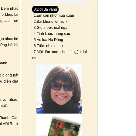
h. Đêm nhạc
0:Đời đá vàng
hư khép lại
1:Em còn nhớ mùa xuân
ng cách hơi
2:Bài không tên số 7
3:Giọt nước mắt ngà
4:Tình khúc tháng sáu
ạo nhạc trẻ
5:Áo lụa Hà Đông
ững bài hit
6:Trộm nhìn nhau
7:Một lần nào cho tôi gặp lại
em
hanh.
g giọng hát
w diễn của
n với nhau.
mặt".
 Thanh. Các
ôi viết Rock