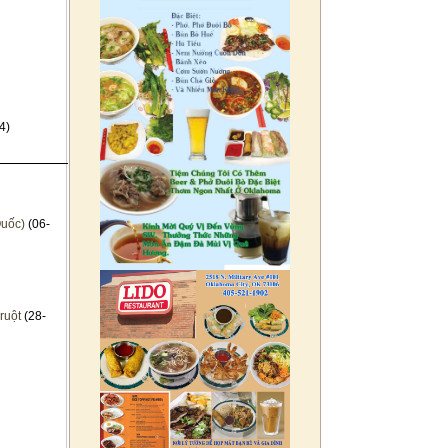
4)
Quốc)
(06-
ruột
(28-