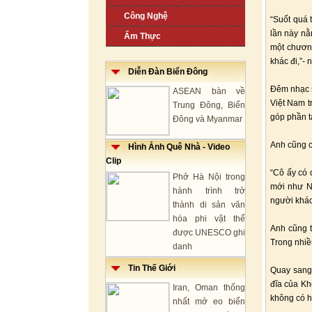
Công Nghệ
“Suốt quá 
lần này nằ
Ẩm Thực
một chương
khác đi,”- 
Diễn Đàn Biển Đông
Đêm nhạc s
ASEAN bàn về
Việt Nam t
Trung Đông, Biển
góp phần t
Đông và Myanmar
Anh cũng c
Hình Ảnh Quê Nhà - Video
Clip
“Cô ấy có 
Phở Hà Nội trong
mới như N
hành trình trở
người khác
thành di sản văn
hóa phi vật thể
Anh cũng t
được UNESCO ghi
Trong nhiều
danh
Tin Thế Giới
Quay sang 
đĩa của Kho
Iran, Oman thống
không có h
nhất mở eo biển