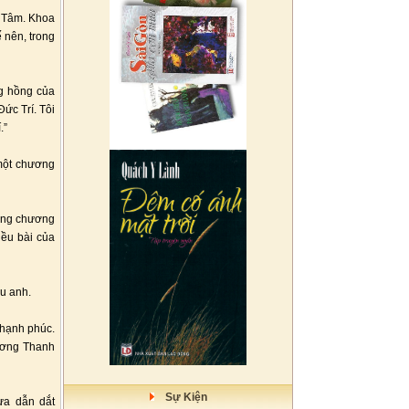
ỹ Tâm. Khoa
 nên, trong
ng hồng của
ức Trí. Tôi
.”
 một chương
trong chương
iều bài của
au anh.
t hạnh phúc.
hương Thanh
Sự Kiện
ừa dẫn dắt