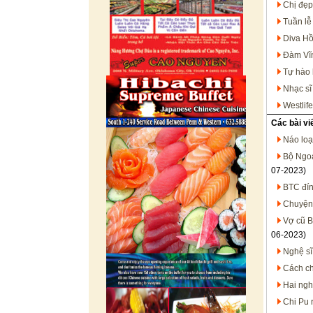
Chị đẹp
Tuần lễ
Diva Hồ
Đàm Vĩn
Tự hào 
Nhạc sĩ
Westlif
Các bài vi
Náo loạ
Bộ Ngoạ
07-2023)
BTC đín
Chuyện 
Vợ cũ B
06-2023)
Nghệ sĩ
Cách ch
Hai nghệ
Chi Pu 