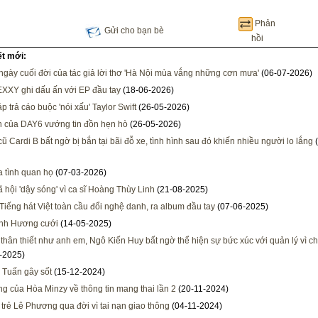
Phản
Gửi cho bạn bè
hồi
ết mới:
gày cuối đời của tác giả lời thơ 'Hà Nội mùa vắng những cơn mưa'
(06-07-2026)
EXXY ghi dấu ấn với EP đầu tay
(18-06-2026)
p trả cáo buộc 'nói xấu' Taylor Swift
(26-05-2026)
 của DAY6 vướng tin đồn hẹn hò
(26-05-2026)
ũ Cardi B bất ngờ bị bắn tại bãi đỗ xe, tình hình sau đó khiến nhiều người lo lắng
(
a tình quan họ
(07-03-2026)
 hội 'dậy sóng' vì ca sĩ Hoàng Thùy Linh
(21-08-2025)
Tiếng hát Việt toàn cầu đổi nghệ danh, ra album đầu tay
(07-06-2025)
nh Hương cưới
(14-05-2025)
thân thiết như anh em, Ngô Kiến Huy bất ngờ thể hiện sự bức xúc với quản lý vì ch
-2025)
Tuấn gây sốt
(15-12-2024)
g của Hòa Minzy về thông tin mang thai lần 2
(20-11-2024)
 trẻ Lê Phương qua đời vì tai nạn giao thông
(04-11-2024)