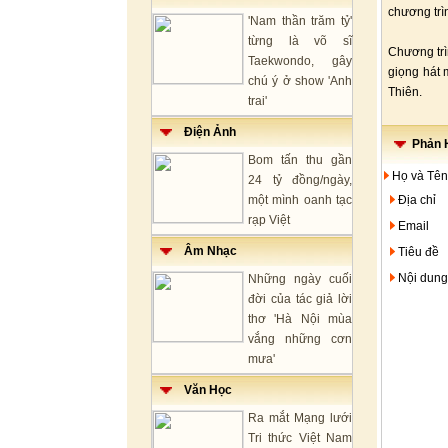
chương trì
'Nam thần trăm tỷ'
từng là võ sĩ
Chương trì
Taekwondo, gây
giọng hát
chú ý ở show 'Anh
Thiên.
trai'
Điện Ảnh
Phản H
Bom tấn thu gần
Họ và Tên
24 tỷ đồng/ngày,
một mình oanh tạc
Địa chỉ
rạp Việt
Email
Âm Nhạc
Tiêu đề
Nội dung
Những ngày cuối
đời của tác giả lời
thơ 'Hà Nội mùa
vắng những cơn
mưa'
Văn Học
Ra mắt Mạng lưới
Tri thức Việt Nam