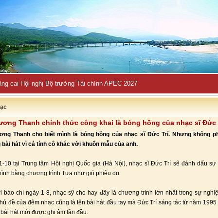
ng cai Hội nghị Bộ trưởng Tài chính APEC 2027
ạc
ương Thanh chính thức công khai là bóng hồng của nhạc sĩ Đức 
ơng Thanh cho biết mình là bóng hồng của nhạc sĩ Đức Trí. Nhưng không ph
 bài hát vì cá tính cô khác với khuôn mẫu của anh.
-10 tại Trung tâm Hội nghị Quốc gia (Hà Nội), nhạc sĩ Đức Trí sẽ đánh dấu s
ình bằng chương trình Tựa như gió phiêu du.
i báo chí ngày 1-8, nhạc sỹ cho hay đây là chương trình lớn nhất trong sự ngh
hủ đề của đêm nhạc cũng là tên bài hát đầu tay mà Đức Trí sáng tác từ năm 199
bài hát mới được ghi âm lần đầu.