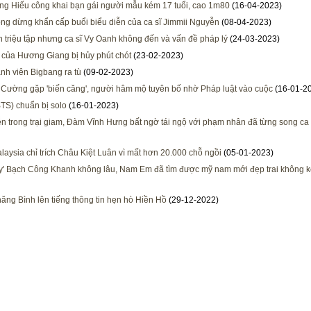
g Hiếu công khai bạn gái người mẫu kém 17 tuổi, cao 1m80
(16-04-2023)
ng dừng khẩn cấp buổi biểu diễn của ca sĩ Jimmii Nguyễn
(08-04-2023)
 triệu tập nhưng ca sĩ Vy Oanh không đến và vấn đề pháp lý
(24-03-2023)
 của Hương Giang bị hủy phút chót
(23-02-2023)
nh viên Bigbang ra tù
(09-02-2023)
Cường gặp 'biến căng', người hâm mộ tuyên bố nhờ Pháp luật vào cuộc
(16-01-2
BTS) chuẩn bị solo
(16-01-2023)
ễn trong trại giam, Đàm Vĩnh Hưng bất ngờ tái ngộ với phạm nhân đã từng song ca
aysia chỉ trích Châu Kiệt Luân vì mất hơn 20.000 chỗ ngồi
(05-01-2023)
ay' Bạch Công Khanh không lâu, Nam Em đã tìm được mỹ nam mới đẹp trai không 
hăng Bình lên tiếng thông tin hẹn hò Hiền Hồ
(29-12-2022)