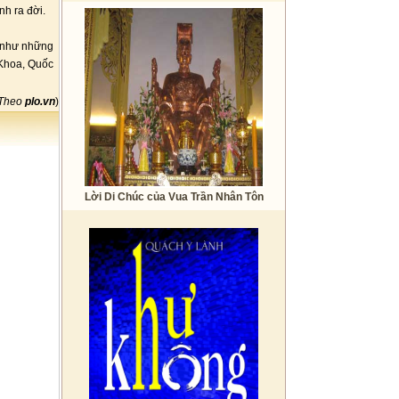
nh ra đời.
g như những
Khoa, Quốc
Theo
plo.vn
)
Lời Di Chúc của Vua Trần Nhân Tôn