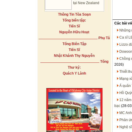
tại New Zealand
Thông Tin Tòa Soạn
Tổng biên tập:
Các bài vi
Tiến Sĩ
Những n
Nguyễn Hữu Hoạt
Ca sĩ L
Phụ Tá
Tổng Biên Tập
Lizzo đá
Tiến Sĩ
Dowoon
Nhật Khánh Thy Nguyễn
Chồng c
Tổng
2026)
Thư ký:
Thiết th
Quách Y Lành
Mạng xã
Á quân 
Hồ Quỳ
12 năm 
bạc
(28-03
MC Anh 
Phản ứn
Nghệ sĩ