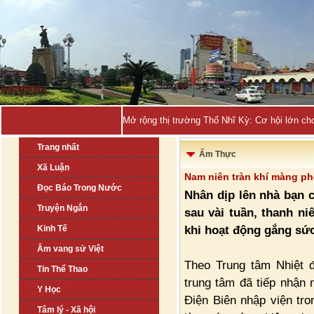
Quảng Nin_
Trang nhất
Ẩm Thực
Xã Luận
Nam niên tràn khí màng ph
Đọc Báo Trong Nước
Nhân dịp lên nhà bạn c
Truyện Ngắn
sau vài tuần, thanh ni
khi hoạt động gắng sức
Kinh Tế
Âm vang sử Việt
Theo Trung tâm Nhiệt đ
Tin Thể Thao
trung tâm đã tiếp nhận 
Y Học
Điện Biên nhập viện tron
Tâm lý - Xã hội