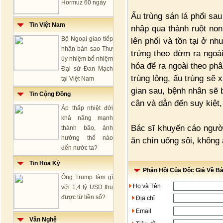
Hormuz 60 ngày
Ấu trùng sán lá phổi sa
Tin Việt Nam
nhập qua thành ruột no
Bộ Ngoại giao tiếp
lên phổi và tồn tại ở nh
nhận bản sao Thư
trứng theo đờm ra ngoà
ủy nhiệm bổ nhiệm
hóa để ra ngoài theo ph
Đại sứ Đan Mạch
trùng lông, ấu trùng sẽ 
tại Việt Nam
gian sau, bệnh nhân sẽ 
Tin Cộng Đồng
cân và dẫn đến suy kiệt,
Áp thấp nhiệt đới
khả năng mạnh
Bác sĩ khuyến cáo người
thành bão, ảnh
hưởng thế nào
ăn chín uống sôi, không 
đến nước ta?
Tin Hoa Kỳ
Phản Hồi Của Độc Giả Về Bài
Ông Trump làm gì
Họ và Tên
với 1,4 tỷ USD thu
được từ tiền số?
Địa chỉ
Email
Văn Nghệ