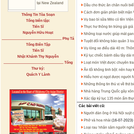
tại New Zealand
Dầu cho thức ăn chăn nuôi bi
Cách đơn giản phân biệt mận 
Thông Tin Tòa Soạn
Vụ bao bì sữa Milo có tên Việ
Tổng biên tập:
Tiến Sĩ
Thực hư thông tin trứng gà giả
Nguyễn Hữu Hoạt
Những loại nước giúp mát gan
Phụ Tá
Tuyệt đối không bảo quản 3 loạ
Tổng Biên Tập
Vụ lòng xe điếu dài 40 m: Thôn
Tiến Sĩ
Kỷ lục chiếc bánh dâu tây dài n
Nhật Khánh Thy Nguyễn
Tổng
Loạt món Việt được chuyên tran
Thư ký:
Ăn tối không tinh bột: nên hay
Quách Y Lành
Hiểu hơn vị ngọt được người 
Những thông tin thú vị về thịt b
Nhà hàng Trung Quốc gây xôn x
Xác lập kỷ lục 135 món ẩm thực
Các bài viết cũ:
Người đàn ông ở Hà Nội suýt c
Phở và hoa nhài
(16-07-2023)
Loại rau 'nhân sâm người nghè