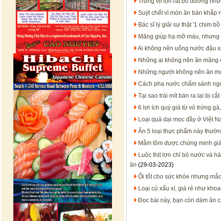
Trứng vịt lộn rất bổ dưỡng nh
Suýt chết vì món ăn bán khắp 
Bác sĩ lý giải sự thật '1 chim bồ
Măng giúp hạ mỡ máu, nhưng 3
Ai không nên uống nước đậu 
Những ai không nên ăn măng 
Những người không nên ăn m
Cách pha nước chấm sánh ngon,
Tại sao trái mít bán ra lại bị 
6 lợi ích quý giá từ vỏ trứng g
Loại quả dại mọc đầy ở Việt Na
Ăn 5 loại thực phẩm này thườ
Mắm tôm được chứng minh già
Luộc thịt lợn chỉ bỏ nước và hà
ăn
(29-03-2023)
Ổi tốt cho sức khỏe nhưng mắ
Loại củ xấu xí, giá rẻ như k
Đọc bài này, bạn còn dám ăn 