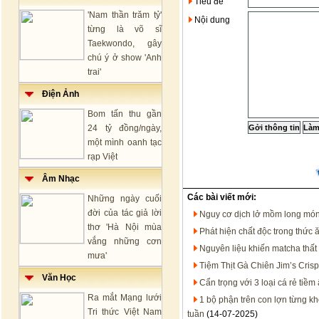
Tiêu đề
'Nam thần trăm tỷ'
Nội dung
từng là võ sĩ
Taekwondo, gây
chú ý ở show 'Anh
trai'
Điện Ảnh
Bom tấn thu gần
24 tỷ đồng/ngày,
một mình oanh tạc
rạp Việt
Âm Nhạc
Các bài viết mới:
Những ngày cuối
đời của tác giả lời
Nguy cơ dịch lở mồm long mó
thơ 'Hà Nội mùa
Phát hiện chất độc trong thức ă
vắng những cơn
Nguyên liệu khiến matcha thất
mưa'
Tiệm Thịt Gà Chiên Jim’s Crisp
Văn Học
Cẩn trọng với 3 loại cá rẻ tiề
Ra mắt Mạng lưới
1 bộ phận trên con lợn từng kh
Tri thức Việt Nam
tuần
(14-07-2025)