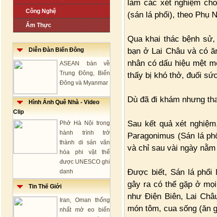
làm các xét nghiệm cho
Công Nghệ
(sán lá phổi), theo Phụ 
Ẩm Thực
Qua khai thác bệnh sử,
bạn ở Lai Châu và có ăn
Diễn Đàn Biển Đông
nhân có dấu hiệu mệt mỏ
ASEAN bàn về
Trung Đông, Biển
thấy bị khó thở, đuối sứ
Đông và Myanmar
Dù đã đi khám nhưng tha
Hình Ảnh Quê Nhà - Video
Clip
Sau kết quả xét nghiệm
Phở Hà Nội trong
hành trình trở
Paragonimus (Sán lá phổ
thành di sản văn
và chỉ sau vài ngày nằm
hóa phi vật thể
được UNESCO ghi
Được biết, Sán lá phổi
danh
gây ra có thể gặp ở mọi
Tin Thế Giới
như Điện Biên, Lai Châ
Iran, Oman thống
món tôm, cua sống (ăn g
nhất mở eo biển