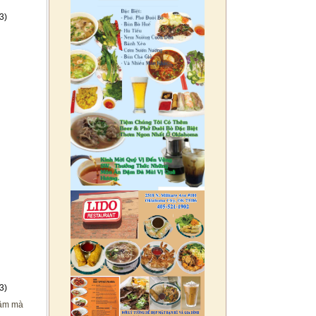
3)
3)
 tâm mà