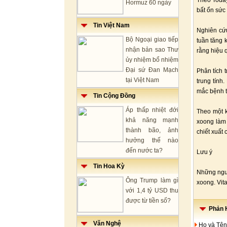
Theo Today
Hormuz 60 ngày
bất ổn sức
Tin Việt Nam
Nghiên cứu
Bộ Ngoại giao tiếp
tuần tăng 
nhận bản sao Thư
rằng hiệu 
ủy nhiệm bổ nhiệm
Đại sứ Đan Mạch
Phân tích 
tại Việt Nam
trung tính
mắc bệnh 
Tin Cộng Đồng
Áp thấp nhiệt đới
Theo một k
khả năng mạnh
xoong làm 
thành bão, ảnh
chiết xuất
hưởng thế nào
đến nước ta?
Lưu ý
Tin Hoa Kỳ
Những ngườ
Ông Trump làm gì
xoong. Vit
với 1,4 tỷ USD thu
được từ tiền số?
Phản H
Văn Nghệ
Họ và Tên