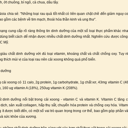
nh, ớt chuông, bí ngô, cà chua, dâu tây.
 Noia chia sẻ: "Những loại rau quả tốt nhất có liên quan chặt chẽ đến giảm nguy 
ao gồm các bệnh về tim mạch, thoái hóa thần kinh và ung thư”.
ạng cung cấp rõ ràng thông tin dinh dưỡng của một số loại thực phẩm khác nh
 dùng biết cách để nhận được nhiều chất dinh dưỡng nhất. Nghiên cứu được công 
DC Mỹ.
giàu chất dinh dưỡng với đủ loại vitamin, khoáng chất và chất chống oxy. Tuy n
g thích mùi vị của loại rau nên cải xoong không quá phổ biến.
nh dưỡng
 cải xoong có 11 calo, 2g protein, 1g carbohydrate, 1g chất xơ, 43mg vitamin C (
, 160 ug vitamin A (18%), 250ug vitamin K (208%).
t dinh dưỡng nổi bật trong cải xoong - vitamin C và vitamin K. Vitamin C tăng
dịch, sản xuất collagen, hấp thụ sắt, chuyển hóa protein và chống oxy hóa. Vitami
 ít được biết đến, có một số vai trò quan trọng trong cơ thể, bao gồm góp phần và
và sức khỏe của xương.