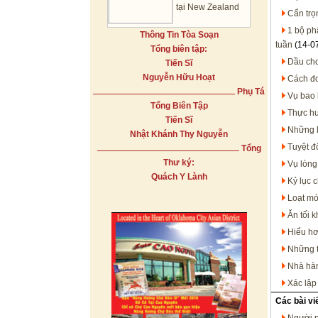
tại New Zealand
Cẩn trọ
1 bộ ph
Thông Tin Tòa Soạn
tuần
(14-0
Tổng biên tập:
Dầu cho
Tiến Sĩ
Nguyễn Hữu Hoạt
Cách đơ
Phụ Tá
Vụ bao 
Tổng Biên Tập
Thực hư
Tiến Sĩ
Những l
Nhật Khánh Thy Nguyễn
Tuyệt đ
Tổng
Thư ký:
Vụ lòng
Quách Y Lành
Kỷ lục c
Loạt mó
Ăn tối 
Hiểu hơ
Những th
Nhà hàn
Xác lập
Các bài vi