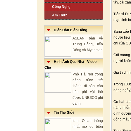
tây, cải xa
Công Nghệ
Tiến sĩ Di
Ẩm Thực
mạn tính b
Diễn Đàn Biển Đông
Bảng xếp h
người tiêu
ASEAN bàn về
chí của C
Trung Đông, Biển
Đông và Myanmar
Cải xoong 
người khôn
Hình Ảnh Quê Nhà - Video
Clip
Giá trị di
Phở Hà Nội trong
hành trình trở
Trong 100g
thành di sản văn
hằng ngày)
hóa phi vật thể
được UNESCO ghi
Có hai chấ
danh
năng miễn 
Tin Thế Giới
dinh dưỡng
đông máu 
Iran, Oman thống
nhất mở eo biển