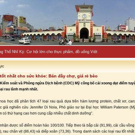
ực
 tốt nhất cho sức khỏe: Bán đầy chợ, giá rẻ bèo
Kiểm soát và Phòng ngừa Dịch bệnh (CDC) Mỹ công bố cải xoong đạt điểm tuyệ
oại rau lành mạnh nhất.
oa học đã phân tích 47 loại rau quả dựa trên hàm lượng protein, chất xơ, canxi,
ác giả nghiên cứu Jennifer Di Noia, Phó giáo sư tại Đại học William Paterson (Mỹ)
 có thứ hạng cao hơn cung cấp nhiều chất dinh dưỡng”.
nhận được số điểm hoàn hảo 100/100. Tiếp theo là bắp cải (91,99), cải cầu vồng 
), rau chân vịt (86,43) và diếp xoăn (73,36). Trong danh sách các loại rau tốt nhất