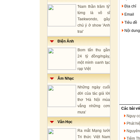
Địa chỉ
'Nam thần trăm tỷ'
từng là võ sĩ
Email
Taekwondo, gây
Tiêu đề
chú ý ở show 'Anh
Nội dung
trai'
Điện Ảnh
Bom tấn thu gần
24 tỷ đồng/ngày,
một mình oanh tạc
rạp Việt
Âm Nhạc
Những ngày cuối
đời của tác giả lời
thơ 'Hà Nội mùa
vắng những cơn
Các bài vi
mưa'
Nguy cơ
Văn Học
Phát hi
Ra mắt Mạng lưới
Nguyên 
Tri thức Việt Nam
Tiệm Th