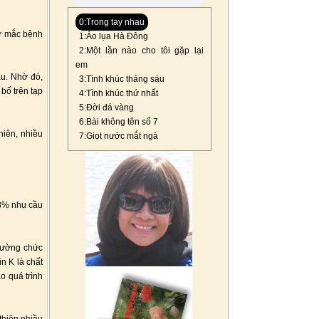
0:Trong tay nhau
cơ mắc bệnh
1:Áo lụa Hà Đông
2:Một lần nào cho tôi gặp lại
em
au. Nhờ đó,
3:Tình khúc tháng sáu
bố trên tạp
4:Tình khúc thứ nhất
5:Đời đá vàng
6:Bài không tên số 7
hiên, nhiều
7:Giọt nước mắt ngà
48% nhu cầu
 cường chức
n K là chất
o quá trình