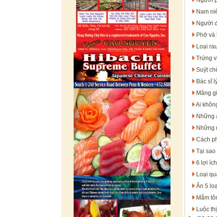
Người p
Nam niê
Người đ
Phở và 
Loại ra
Trứng v
Suýt ch
Bác sĩ l
Măng gi
Ai khôn
Những a
Những 
Cách ph
Tại sao 
6 lợi íc
Loại qu
Ăn 5 lo
Mắm tôm
Luộc th