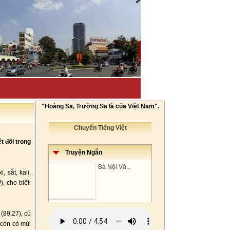
"Hoàng Sa, Trường Sa là của Việt Nam".
Chuyển Tiếng Việt
t đối trong
Truyện Ngắn
Bà Nội Và...
 sắt, kali,
, cho biết:
(89,27), củ
 còn có mùi