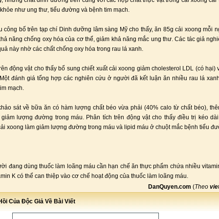
, những chất dinh dưỡng trên cùng với các hợp chất thực vật trong cải xoong cải 
 khỏe như ung thư, tiểu đường và bệnh tim mạch.
 công bố trên tạp chí Dinh dưỡng lâm sàng Mỹ cho thấy, ăn 85g cải xoong mỗi n
khả năng chống oxy hóa của cơ thể, giảm khả năng mắc ung thư. Các tác giả ngh
quả này nhờ các chất chống oxy hóa trong rau lá xanh.
trên động vật cho thấy bổ sung chiết xuất cải xoong giảm cholesterol LDL (có hại) 
. Một đánh giá tổng hợp các nghiên cứu ở người đã kết luận ăn nhiều rau lá xanh
tim mạch.
hảo sát về bữa ăn có hàm lượng chất béo vừa phải (40% calo từ chất béo), th
giảm lượng đường trong máu. Phân tích trên động vật cho thấy điều trị kéo dài
 cải xoong làm giảm lượng đường trong máu và lipid máu ở chuột mắc bệnh tiểu đ
i đang dùng thuốc làm loãng máu cần hạn chế ăn thực phẩm chứa nhiều vitami
amin K có thể can thiệp vào cơ chế hoạt động của thuốc làm loãng máu.
DanQuyen.com
(
Theo
vie
ồi Của Độc Giả Về Bài Viết