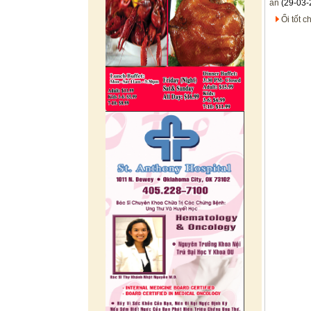
ăn
(29-03-
Ổi tốt 