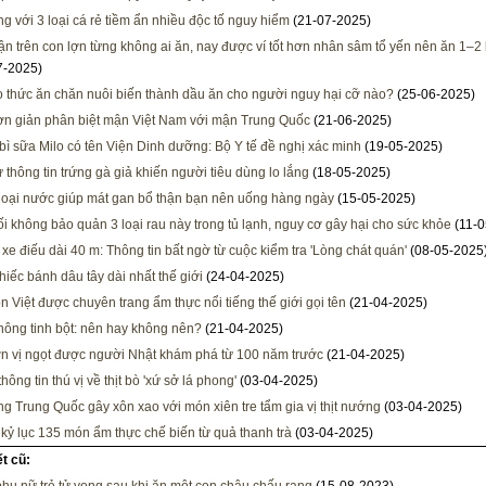
ng với 3 loại cá rẻ tiềm ẩn nhiều độc tố nguy hiểm
(21-07-2025)
ận trên con lợn từng không ai ăn, nay được ví tốt hơn nhân sâm tổ yến nên ăn 1–2 
7-2025)
 thức ăn chăn nuôi biến thành dầu ăn cho người nguy hại cỡ nào?
(25-06-2025)
n giản phân biệt mận Việt Nam với mận Trung Quốc
(21-06-2025)
bì sữa Milo có tên Viện Dinh dưỡng: Bộ Y tế đề nghị xác minh
(19-05-2025)
 thông tin trứng gà giả khiến người tiêu dùng lo lắng
(18-05-2025)
oại nước giúp mát gan bổ thận bạn nên uống hàng ngày
(15-05-2025)
ối không bảo quản 3 loại rau này trong tủ lạnh, nguy cơ gây hại cho sức khỏe
(11-0
 xe điếu dài 40 m: Thông tin bất ngờ từ cuộc kiểm tra 'Lòng chát quán'
(08-05-2025
hiếc bánh dâu tây dài nhất thế giới
(24-04-2025)
n Việt được chuyên trang ẩm thực nổi tiếng thế giới gọi tên
(21-04-2025)
không tinh bột: nên hay không nên?
(21-04-2025)
n vị ngọt được người Nhật khám phá từ 100 năm trước
(21-04-2025)
ông tin thú vị về thịt bò 'xứ sở lá phong'
(03-04-2025)
g Trung Quốc gây xôn xao với món xiên tre tẩm gia vị thịt nướng
(03-04-2025)
 kỷ lục 135 món ẩm thực chế biến từ quả thanh trà
(03-04-2025)
ết cũ: