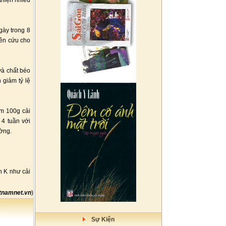
thiện nhiều
gày trong 8
iên cứu cho
và chất béo
 giảm tỷ lệ
êm 100g cải
 4 tuần với
ường.
n K như cải
tnamnet.vn
)
Sự Kiện