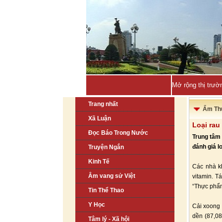
Quảng Ninh sẽ -
Trang nhất
Ẩm Th
Xã Luận
Loại rau
Đọc Báo Trong Nước
Trung tâm 
đánh giá l
Truyện Ngắn
Kinh Tế
Các nhà kh
Âm vang sử Việt
vitamin. T
“Thực phẩm
Tin Thể Thao
Y Học
Cải xoong 
dền (87,08
Tâm lý - Xã hội