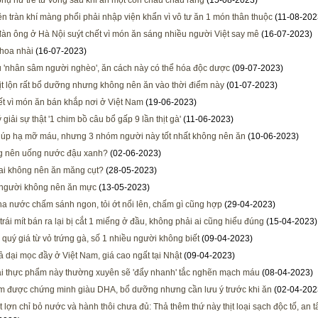
hụ nữ trẻ tử vong sau khi ăn một con châu chấu rang
(15-08-2023)
n tràn khí màng phổi phải nhập viện khẩn vì vô tư ăn 1 món thân thuộc
(11-08-202
àn ông ở Hà Nội suýt chết vì món ăn sáng nhiều người Việt say mê
(16-07-2023)
hoa nhài
(16-07-2023)
u 'nhân sâm người nghèo', ăn cách này có thể hóa độc dược
(09-07-2023)
ịt lộn rất bổ dưỡng nhưng không nên ăn vào thời điểm này
(01-07-2023)
ết vì món ăn bán khắp nơi ở Việt Nam
(19-06-2023)
ý giải sự thật '1 chim bồ câu bổ gấp 9 lần thịt gà'
(11-06-2023)
úp hạ mỡ máu, nhưng 3 nhóm người này tốt nhất không nên ăn
(10-06-2023)
g nên uống nước đậu xanh?
(02-06-2023)
i không nên ăn măng cụt?
(28-05-2023)
người không nên ăn mực
(13-05-2023)
a nước chấm sánh ngon, tỏi ớt nổi lên, chấm gì cũng hợp
(29-04-2023)
trái mít bán ra lại bị cắt 1 miếng ở đầu, không phải ai cũng hiểu đúng
(15-04-2023)
h quý giá từ vỏ trứng gà, số 1 nhiều người không biết
(09-04-2023)
ả dại mọc đầy ở Việt Nam, giá cao ngất tại Nhật
(09-04-2023)
ại thực phẩm này thường xuyên sẽ 'đẩy nhanh' tắc nghẽn mạch máu
(08-04-2023)
 được chứng minh giàu DHA, bổ dưỡng nhưng cần lưu ý trước khi ăn
(02-04-202
ịt lợn chỉ bỏ nước và hành thôi chưa đủ: Thả thêm thứ này thịt loại sạch độc tố, an