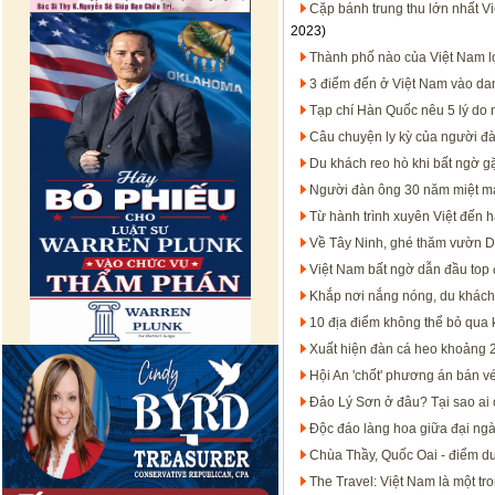
Cặp bánh trung thu lớn nhất V
2023)
Thành phố nào của Việt Nam l
3 điểm đến ở Việt Nam vào dan
Tạp chí Hàn Quốc nêu 5 lý do
Câu chuyện ly kỳ của người đà
Du khách reo hò khi bất ngờ g
Người đàn ông 30 năm miệt mà
Từ hành trình xuyên Việt đến h
Về Tây Ninh, ghé thăm vườn D
Việt Nam bất ngờ dẫn đầu top 
Khắp nơi nắng nóng, du khách 
10 địa điểm không thể bỏ qua 
Xuất hiện đàn cá heo khoảng 
Hội An 'chốt' phương án bán v
Đảo Lý Sơn ở đâu? Tại sao ai 
Độc đáo làng hoa giữa đại n
Chùa Thầy, Quốc Oai - điểm du l
The Travel: Việt Nam là một tr