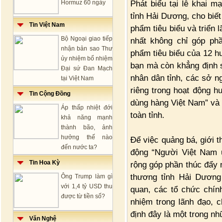
Phát biểu tại lễ khai 
Hormuz 60 ngày
tỉnh Hải Dương, cho bi
Tin Việt Nam
phẩm tiêu biểu và triển
Bộ Ngoại giao tiếp
nhất không chỉ góp ph
nhận bản sao Thư
phẩm tiêu biểu của 12 hu
ủy nhiệm bổ nhiệm
bạn mà còn khẳng định s
Đại sứ Đan Mạch
nhân dân tỉnh, các sở n
tại Việt Nam
riêng trong hoạt động 
Tin Cộng Đồng
dùng hàng Việt Nam” và 
Áp thấp nhiệt đới
toàn tỉnh.
khả năng mạnh
thành bão, ảnh
hưởng thế nào
Để việc quảng bá, giới 
đến nước ta?
động “Người Việt Nam ư
Tin Hoa Kỳ
rộng góp phần thúc đẩy 
thương tỉnh Hải Dương
Ông Trump làm gì
với 1,4 tỷ USD thu
quan, các tổ chức chính
được từ tiền số?
nhiệm trong lãnh đạo, 
định đây là một trong n
Văn Nghệ