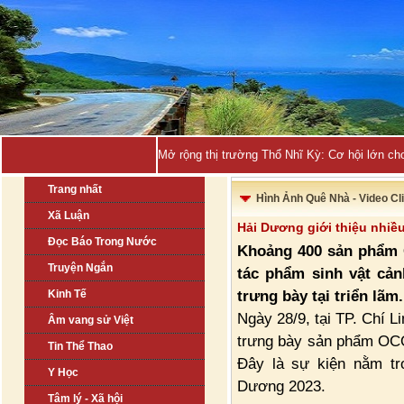
Mở rộng thị trường Thổ Nhĩ Kỳ: Cơ hội lớn ch
Trang nhất
Hình Ảnh Quê Nhà - Video Cl
Xã Luận
Hải Dương giới thiệu nhi
Đọc Báo Trong Nước
Khoảng 400 sản phẩm 
Truyện Ngắn
tác phẩm sinh vật cản
trưng bày tại triển lãm.
Kinh Tế
Ngày 28/9, tại TP. Chí L
Âm vang sử Việt
trưng bày sản phẩm OCOP
Tin Thể Thao
Đây là sự kiện nằm tro
Y Học
Dương 2023.
Tâm lý - Xã hội