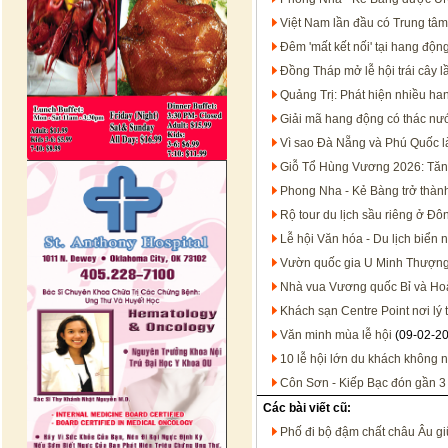
Việt Nam lần đầu có Trung tâm
Đêm 'mất kết nối' tại hang động
Đồng Tháp mở lễ hội trái cây 
Quảng Trị: Phát hiện nhiều h
Giải mã hang động có thác n
Vì sao Đà Nẵng và Phú Quốc là
Giỗ Tổ Hùng Vương 2026: Tăng 
Phong Nha - Kẻ Bàng trở thành 
Rộ tour du lịch sầu riêng ở Đ
Lễ hội Văn hóa - Du lịch biển
Vườn quốc gia U Minh Thượng 
Nhà vua Vương quốc Bỉ và Ho
Khách sạn Centre Point nơi l
Văn minh mùa lễ hội
(09-02-2
10 lễ hội lớn du khách không 
Côn Sơn - Kiếp Bạc đón gần 3 
Các bài viết cũ:
Phố đi bộ đậm chất châu Âu giữ