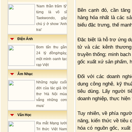
'Nam thần trăm tỷ'
Bên cạnh đó, cần tăng
từng là võ sĩ
hàng hóa nhất là các s
Taekwondo, gây
chú ý ở show 'Anh
biểu đặc trưng, thế mạn
trai'
Đặc biệt là hỗ trợ ứng d
Điện Ảnh
tử và các kênh thương
Bom tấn thu gần
24 tỷ đồng/ngày,
truyền thống; minh bạch 
một mình oanh tạc
gốc xuất xứ sản phẩm, h
rạp Việt
Âm Nhạc
Đối với các doanh nghi
Những ngày cuối
dụng công nghệ, kỹ thuậ
đời của tác giả lời
tiêu dùng. Lấy người ti
thơ 'Hà Nội mùa
doanh nghiệp, thực hiện 
vắng những cơn
mưa'
Tuy nhiên, về phía ngườ
Văn Học
năng, kiến thức về tiêu 
Ra mắt Mạng lưới
hóa có nguồn gốc, xuất 
Tri thức Việt Nam