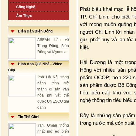
Công Nghệ
Phát biểu khai mạc lễ h
Ẩm Thực
TP. Chí Linh, cho biết 
với mong muốn quảng bá
người Chí Linh tới nhâ
Diễn Đàn Biển Đông
giữ, phát huy và lan tỏa
ASEAN bàn về
Trung Đông, Biển
kiệt.
Đông và Myanmar
Hải Dương là một trong
Hình Ảnh Quê Nhà - Video
Hồng với nhiều sản phẩ
Clip
phẩm OCOP; hơn 220 sản
Phở Hà Nội trong
hành trình trở
sản phẩm được Bộ Công
thành di sản văn
tiêu biểu cấp khu vực
hóa phi vật thể
nghệ thông tin tiêu biểu 
được UNESCO ghi
danh
Đây là những sản phẩm 
Tin Thế Giới
trong nước mà còn xuất k
Iran, Oman thống
nhất mở eo biển