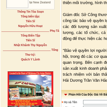
thiện môi trường, hình t
tại New Zealand
Thông Tin Tòa Soạn
Giám đốc Sở Công thươn
Tổng biên tập:
công tác bảo vệ quyền lợ
Tiến Sĩ
các đối tượng sản xuất
Nguyễn Hữu Hoạt
Phụ Tá
lượng, các tổ chức, cá
Tổng Biên Tập
động để thực hiện các ho
Tiến Sĩ
Nhật Khánh Thy Nguyễn
“Bảo vệ quyền lợi người
Tổng
Thư ký:
hội, trong đó các cơ qua
Quách Y Lành
quan trọng. Bên cạnh đ
sản xuất kinh doanh phả
trách nhiệm với bản th
Hải Dương Trần Văn Hả
Phản Hồi Của Độc Giả Về Bài
Họ và Tên