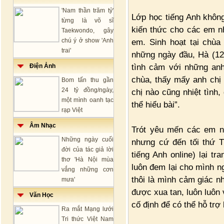
'Nam thần trăm tỷ'
Lớp học tiếng Anh không
từng là võ sĩ
kiến thức cho các em n
Taekwondo, gây
chú ý ở show 'Anh
em. Sinh hoạt tại chùa
trai'
những ngày đầu, Hà (12
tình cảm với những anh
Điện Ảnh
chùa, thấy mấy anh chị
Bom tấn thu gần
24 tỷ đồng/ngày,
chị nào cũng nhiệt tình
một mình oanh tạc
thể hiểu bài”.
rạp Việt
Âm Nhạc
Trót yêu mến các em nh
Những ngày cuối
nhưng cứ đến tối thứ T
đời của tác giả lời
tiếng Anh online) lại t
thơ 'Hà Nội mùa
luôn đem lại cho mình n
vắng những cơn
thôi là mình cảm giác 
mưa'
được xua tan, luôn luôn 
Văn Học
cố định để có thể hỗ trợ 
Ra mắt Mạng lưới
Tri thức Việt Nam