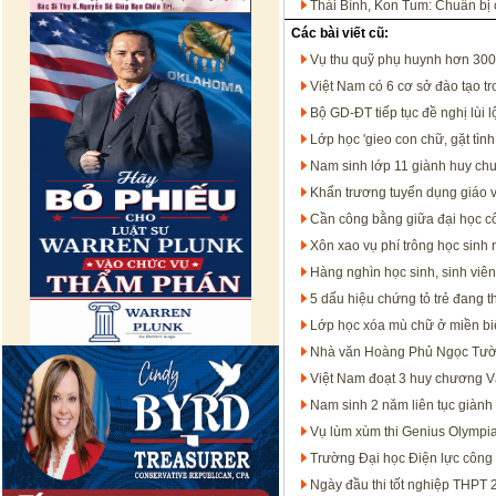
Thái Bình, Kon Tum: Chuẩn bị c
Các bài viết cũ:
Vụ thu quỹ phụ huynh hơn 300
Việt Nam có 6 cơ sở đào tạo t
Bộ GD-ĐT tiếp tục đề nghị lùi 
Lớp học 'gieo con chữ, gặt tìn
Nam sinh lớp 11 giành huy ch
Khẩn trương tuyển dụng giáo 
Cần công bằng giữa đại học cô
Xôn xao vụ phí trông học sinh 
Hàng nghìn học sinh, sinh vi
5 dấu hiệu chứng tỏ trẻ đang th
Lớp học xóa mù chữ ở miền bi
Nhà văn Hoàng Phủ Ngọc Tườ
Việt Nam đoạt 3 huy chương V
Nam sinh 2 năm liên tục giàn
Vụ lùm xùm thi Genius Olympiad
Trường Đại học Điện lực công
Ngày đầu thi tốt nghiệp THPT 2