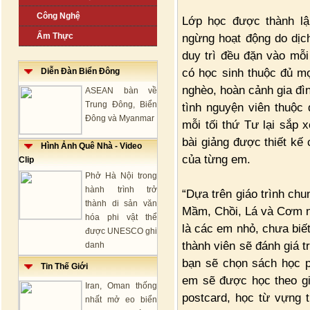
Công Nghệ
Lớp học được thành lậ
Ẩm Thực
ngừng hoạt động do dịc
duy trì đều đặn vào mỗi
có học sinh thuộc đủ mọ
Diễn Đàn Biển Đông
nghèo, hoàn cảnh gia đìn
ASEAN bàn về
Trung Đông, Biển
tình nguyện viên thuộc 
Đông và Myanmar
mỗi tối thứ Tư lại sắp 
bài giảng được thiết kế 
Hình Ảnh Quê Nhà - Video
của từng em.
Clip
Phở Hà Nội trong
hành trình trở
“Dựa trên giáo trình ch
thành di sản văn
Mầm, Chồi, Lá và Cơm ná
hóa phi vật thể
là các em nhỏ, chưa biết
được UNESCO ghi
thành viên sẽ đánh giá t
danh
bạn sẽ chọn sách học 
Tin Thế Giới
em sẽ được học theo giá
Iran, Oman thống
postcard, học từ vựng t
nhất mở eo biển