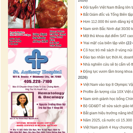
2026)
Đội tuyển Việt Nam thắng lớn t
Bắt Giám đốc và Tổng Biên tậ
Hơn 112.000 thí sinh đăng ký 
Nam sinh Bắc Ninh đạt 30/30 kh
Một thủ khoa đạt điểm SAT cao 
'Hai mặt' của biên tập viên
(22-
Cô học trò mê sách ở vùng núi
Đào tạo nhân lực thời AI, doan
Nhà nghiên cứu sẽ bị cấm vô t
Động lực vươn tầm trong khoa 
2026)
Việt Nam vào top 8 Olympic Vật
Profile ấn tượng của 10X Việt 
Nam sinh giành học bổng Chín
Bộ GD&ĐT sẽ sửa sách giáo k
Bắt giam hiệu trưởng nâng khố
Năm 2025, cả nước có 15.300 b
Việt Nam giành 4 Huy chương