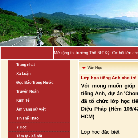
Mở rộng thị trường Thổ Nhĩ Kỳ: Cơ hội lớn ch
Trang nhất
Văn Học
Xã Luận
Lớp học tiếng Anh cho trẻ
Đọc Báo Trong Nước
Với mong muốn giúp e
Truyện Ngắn
tiếng Anh, dự án 'Chon
đã tổ chức lớp học ti
Kinh Tế
Diệu Pháp (Hẻm 106/47
Âm vang sử Việt
HCM).
Tin Thể Thao
Y Học
Lớp học đặc biệt
Tâm lý - Xã hội