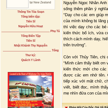
Nguyễn Ngọc Nhân Anh (
tại New Zealand
sống thêm phần ý nghĩa
Thông Tin Tòa Soạn
“Dạy cho các em giúp mì
Tổng biên tập:
của mình không bị lãng p
Tiến Sĩ
thì việc dạy cho các bé
Nguyễn Hữu Hoạt
Phụ Tá
kiến thức bổ ích, vừa c
Tổng Biên Tập
thích cách mình dạy, hiể
Tiến Sĩ
trên trường”.
Nhật Khánh Thy Nguyễn
Tổng
Thư ký:
Còn với Thủy Tiên, chị 
Quách Y Lành
“Mình cảm thấy biết ơn 
kiến thức mới cho các
được các em nhớ tên. 
tiếp xúc với mặt chữ, c
viết, biết đọc, mình t
mẹ nhìn đứa con của mìn
Phản Hồi Của Độc Giả Về Bài