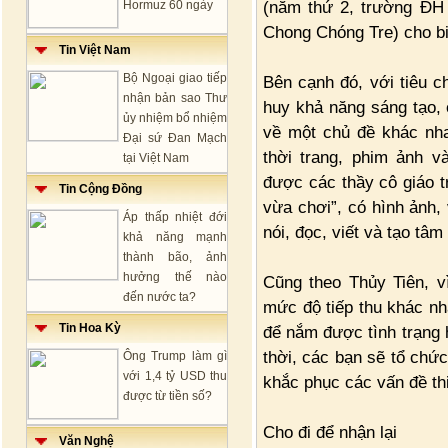
(năm thứ 2, trường ĐH
Hormuz 60 ngày
Chong Chóng Tre) cho bi
Tin Việt Nam
Bộ Ngoại giao tiếp
Bên cạnh đó, với tiêu c
nhận bản sao Thư
huy khả năng sáng tạo, 
ủy nhiệm bổ nhiệm
về một chủ đề khác nhau
Đại sứ Đan Mạch
thời trang, phim ảnh 
tại Việt Nam
được các thầy cô giáo t
Tin Cộng Đồng
vừa chơi”, có hình ảnh,
Áp thấp nhiệt đới
nói, đọc, viết và tạo tâ
khả năng mạnh
thành bão, ảnh
hưởng thế nào
Cũng theo Thủy Tiên, v
đến nước ta?
mức độ tiếp thu khác n
Tin Hoa Kỳ
để nắm được tình trạng 
thời, các bạn sẽ tổ chứ
Ông Trump làm gì
với 1,4 tỷ USD thu
khắc phục các vấn đề thi
được từ tiền số?
Cho đi để nhận lại
Văn Nghệ