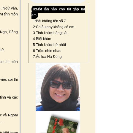
c, Ngữ văn,
0:Một lần nào cho tôi gặp lại
 vi tính môn
em
1:Bài không tên số 7
2:Chiều nay không có em
g Nga, Tiếng
3:Tình khúc tháng sáu
4:Biệt khúc
5:Tình khúc thứ nhất
giờ.
6:Trộm nhìn nhau
7:Áo lụa Hà Đông
coi thi môn
iệc coi thi
tính và các
ọc và Ngoại
ờ…