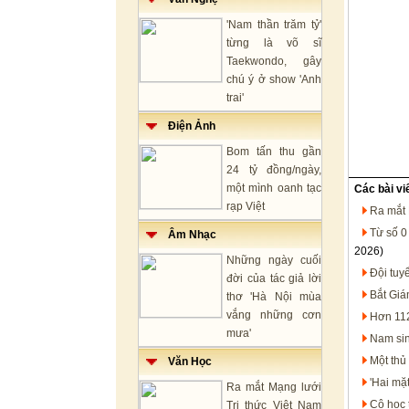
'Nam thần trăm tỷ'
từng là võ sĩ
Taekwondo, gây
chú ý ở show 'Anh
trai'
Điện Ảnh
Bom tấn thu gần
24 tỷ đồng/ngày,
một mình oanh tạc
Các bài vi
rạp Việt
Ra mắt 
Từ số 0
Âm Nhạc
2026)
Những ngày cuối
Đội tuy
đời của tác giả lời
Bắt Giá
thơ 'Hà Nội mùa
vắng những cơn
Hơn 112
mưa'
Nam sin
Một thủ
Văn Học
'Hai mặt
Ra mắt Mạng lưới
Cô học 
Tri thức Việt Nam