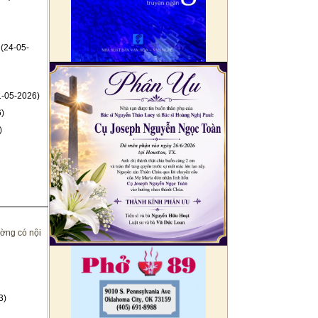
(24-05-
-05-2026)
)
)
ờng có nội
3)