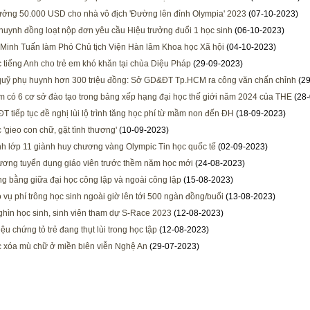
ưởng 50.000 USD cho nhà vô địch 'Đường lên đỉnh Olympia' 2023
(07-10-2023)
huynh đồng loạt nộp đơn yêu cầu Hiệu trưởng đuổi 1 học sinh
(06-10-2023)
Minh Tuấn làm Phó Chủ tịch Viện Hàn lâm Khoa học Xã hội
(04-10-2023)
 tiếng Anh cho trẻ em khó khăn tại chùa Diệu Pháp
(29-09-2023)
quỹ phụ huynh hơn 300 triệu đồng: Sở GD&ĐT Tp.HCM ra công văn chấn chỉnh
(29
m có 6 cơ sở đào tạo trong bảng xếp hạng đại học thế giới năm 2024 của THE
(28-
T tiếp tục đề nghị lùi lộ trình tăng học phí từ mầm non đến ĐH
(18-09-2023)
 'gieo con chữ, gặt tình thương'
(10-09-2023)
h lớp 11 giành huy chương vàng Olympic Tin học quốc tế
(02-09-2023)
ương tuyển dụng giáo viên trước thềm năm học mới
(24-08-2023)
g bằng giữa đại học công lập và ngoài công lập
(15-08-2023)
 vụ phí trông học sinh ngoài giờ lên tới 500 ngàn đồng/buổi
(13-08-2023)
hìn học sinh, sinh viên tham dự S-Race 2023
(12-08-2023)
ệu chứng tỏ trẻ đang thụt lùi trong học tập
(12-08-2023)
 xóa mù chữ ở miền biên viễn Nghệ An
(29-07-2023)