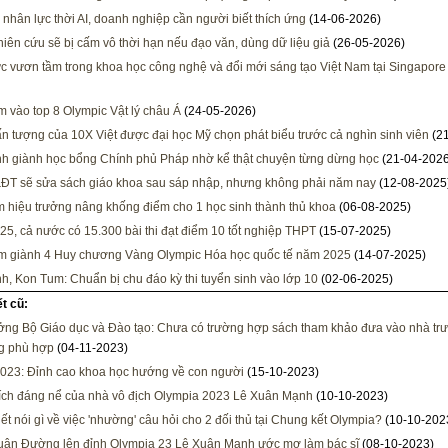
 nhân lực thời AI, doanh nghiệp cần người biết thích ứng
(14-06-2026)
iên cứu sẽ bị cấm vô thời hạn nếu đạo văn, dùng dữ liệu giả
(26-05-2026)
c vươn tầm trong khoa học công nghệ và đổi mới sáng tạo Việt Nam tại Singapore
m vào top 8 Olympic Vật lý châu Á
(24-05-2026)
 ấn tượng của 10X Việt được đại học Mỹ chọn phát biểu trước cả nghìn sinh viên
(21
h giành học bổng Chính phủ Pháp nhờ kể thật chuyện từng dừng học
(21-04-2026
T sẽ sửa sách giáo khoa sau sáp nhập, nhưng không phải năm nay
(12-08-2025
m hiệu trưởng nâng khống điểm cho 1 học sinh thành thủ khoa
(06-08-2025)
5, cả nước có 15.300 bài thi đạt điểm 10 tốt nghiệp THPT
(15-07-2025)
m giành 4 Huy chương Vàng Olympic Hóa học quốc tế năm 2025
(14-07-2025)
nh, Kon Tum: Chuẩn bị chu đáo kỳ thi tuyển sinh vào lớp 10
(02-06-2025)
ết cũ:
ởng Bộ Giáo dục và Đào tạo: Chưa có trường hợp sách tham khảo đưa vào nhà trư
g phù hợp
(04-11-2023)
023: Đỉnh cao khoa học hướng về con người
(15-10-2023)
ích đáng nể của nhà vô địch Olympia 2023 Lê Xuân Mạnh
(10-10-2023)
iết nói gì về việc 'nhường' câu hỏi cho 2 đối thủ tại Chung kết Olympia?
(10-10-202
ân Đường lên đỉnh Olympia 23 Lê Xuân Mạnh ước mơ làm bác sĩ
(08-10-2023)