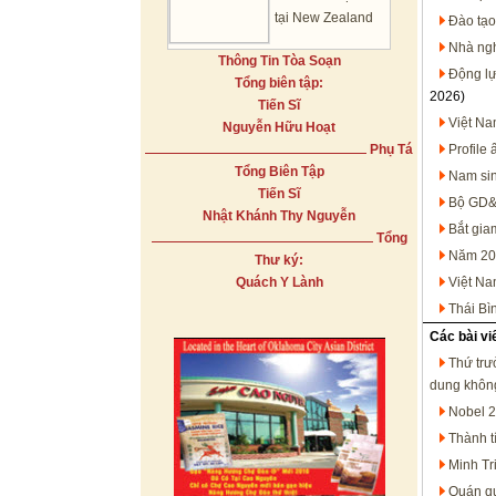
tại New Zealand
Đào tạo
Nhà ngh
Thông Tin Tòa Soạn
Động lự
Tổng biên tập:
2026)
Tiến Sĩ
Việt Na
Nguyễn Hữu Hoạt
Phụ Tá
Profile
Tổng Biên Tập
Nam sin
Tiến Sĩ
Bộ GD&Đ
Nhật Khánh Thy Nguyễn
Bắt gia
Tổng
Năm 202
Thư ký:
Quách Y Lành
Việt Na
Thái Bì
Các bài vi
Thứ trư
dung khôn
Nobel 2
Thành t
Minh Tr
Quán qu