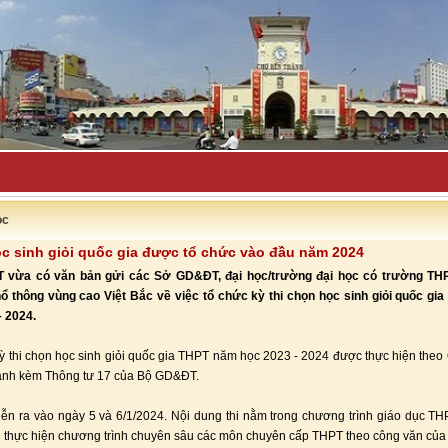
uyên bố đẩy l-
ọc
ọc sinh giỏi quốc gia được tổ chức vào đầu năm 2024
vừa có văn bản gửi các Sở GD&ĐT, đại học/trường đại học có trường TH
ổ thông vùng cao Việt Bắc về việc tổ chức kỳ thi chọn học sinh giỏi quốc gi
 2024.
ỳ thi chọn học sinh giỏi quốc gia THPT năm học 2023 - 2024 được thực hiện theo 
ành kèm Thông tư 17 của Bộ GD&ĐT.
diễn ra vào ngày 5 và 6/1/2024. Nội dung thi nằm trong chương trình giáo dục T
thực hiện chương trình chuyên sâu các môn chuyên cấp THPT theo công văn của