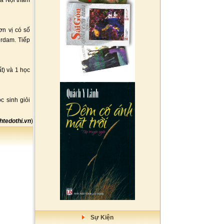
Hà Nội tham
ơn vị có số
erdam. Tiếp
t) và 1 học
c sinh giỏi
htedothi.vn
)
Sự Kiện