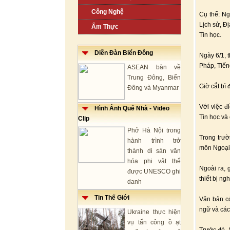
Công Nghệ
Cụ thể: Ng
Lịch sử, Đị
Ẩm Thực
Tin học.
Diễn Đàn Biển Đông
Ngày 6/1, t
Pháp, Tiếng
ASEAN bàn về
Trung Đông, Biển
Giờ cắt bì 
Đông và Myanmar
Với việc đ
Hình Ảnh Quê Nhà - Video
Tin học và
Clip
Phở Hà Nội trong
Trong trườ
hành trình trở
môn Ngoại
thành di sản văn
hóa phi vật thể
Ngoài ra, 
được UNESCO ghi
thiết bị ng
danh
Tin Thế Giới
Văn bản có
ngữ và các
Ukraine thực hiện
vụ tấn công ồ ạt