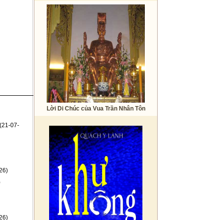
Lời Di Chúc của Vua Trần Nhân Tôn
(21-07-
26)
)
26)