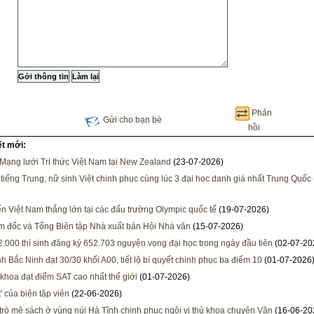
Phản
Gửi cho bạn bè
hồi
ết mới:
Mạng lưới Tri thức Việt Nam tại New Zealand
(23-07-2026)
 tiếng Trung, nữ sinh Việt chinh phục cùng lúc 3 đại học danh giá nhất Trung Quốc
ển Việt Nam thắng lớn tại các đấu trường Olympic quốc tế
(19-07-2026)
m đốc và Tổng Biên tập Nhà xuất bản Hội Nhà văn
(15-07-2026)
.000 thí sinh đăng ký 652.703 nguyện vọng đại học trong ngày đầu tiên
(02-07-20
h Bắc Ninh đạt 30/30 khối A00, tiết lộ bí quyết chinh phục ba điểm 10
(01-07-2026
 khoa đạt điểm SAT cao nhất thế giới
(01-07-2026)
' của biên tập viên
(22-06-2026)
trò mê sách ở vùng núi Hà Tĩnh chinh phục ngôi vị thủ khoa chuyên Văn
(16-06-20