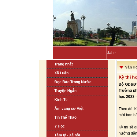
Bahrain, Kuwait t
Trang nhất
Văn H
Xã Luận
Kỳ thi h
Đọc Báo Trong Nước
Bộ GD&ĐT 
Trường ph
Truyện Ngắn
học 2023 –
Kinh Tế
Âm vang sử Việt
Theo đó, K
mới ban h
Tin Thể Thao
Y Học
Kỳ thi sẽ 
hướng dẫn 
Tâm lý - Xã hội