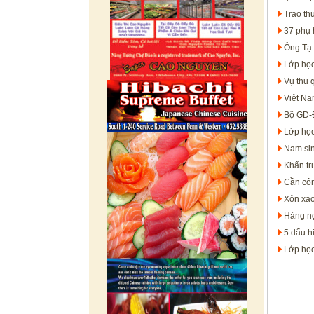
Trao th
37 phụ 
Ông Tạ 
Lớp học
Vụ thu 
Việt Na
Bộ GD-Đ
Lớp học
Nam sin
Khẩn tr
Cần côn
Xôn xao
Hàng ng
5 dấu hi
Lớp học