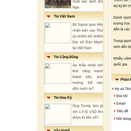
Trước đó, 
nhất vào lãnh thổ
dự kỳ thi 
Nga
Tin Việt Nam
Danh sách 
lượng học 
Bộ Ngoại giao tiếp
đến là các
nhận bản sao Thư
ủy nhiệm bổ nhiệm
Trong danh
Đại sứ Đan Mạch
sinh đến t
tại Việt Nam
Tin Cộng Đồng
Nhiều năm 
quốc gia.
Áp thấp nhiệt đới
khả năng mạnh
thành bão, ảnh
Phản H
hưởng thế nào
đến nước ta?
Họ và Tên
Địa chỉ
Tin Hoa Kỳ
Email
Ông Trump làm gì
Tiêu đề
với 1,4 tỷ USD thu
được từ tiền số?
Nội dung
Văn Nghệ