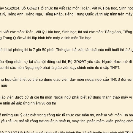
ày 5/1/2024, Bộ GD&ĐT tổ chức thi viết các môn: Toán, Vật lý, Hóa học, Sinh họ
a lý, Tiếng Anh, Tiếng Nga, Tiếng Pháp, Tiếng Trung Quốc và thi lập trình trên máy
hi viết các môn: Toán, Vật lý, Hóa học, Sinh học; thi nói các môn: Tiếng Anh, Tiến
 Trung Quốc và thi lập trình trên máy vi tính môn Tin học.
đề thi tại phòng thi là 7 giờ 50 phút. Thời gian bắt đầu làm bài của mỗi buổi thi là 8 
iều động nhân sự tại các hội đồng coi thi, Bộ GD&ĐT yêu cầu: Người được cử đi 
 coi thi các môn Ngoại ngữ phải là giáo viên dạy chính môn đó ở cấp THPT.
ng hợp cần thiết có thể sử dụng giáo viên dạy môn ngoại ngữ cấp THCS đối với v
 ngữ.
giáo viên được cử đi coi thi môn Ngoại ngữ phải biết sử dụng thành thạo máy vi 
he nhìn để đáp ứng nhiệm vụ coi thi
 những lưu ý đặc biệt trong công tác tổ chức các môn thi, nhất là với môn Tin h
 yêu cầu cụ thể về công tác chuẩn bị thiết bị, máy tính, phần mềm, điện, phòng ch