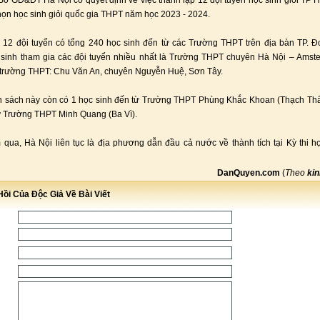
Sở GD&ĐT Hà Nội có quyết định về việc thành lập 12 đội tuyển học sinh giỏi TP 
chọn học sinh giỏi quốc gia THPT năm học 2023 - 2024.
12 đội tuyển có tổng 240 học sinh đến từ các Trường THPT trên địa bàn TP. Đ
sinh tham gia các đội tuyển nhiều nhất là Trường THPT chuyên Hà Nội – Amst
 trường THPT: Chu Văn An, chuyên Nguyễn Huệ, Sơn Tây.
 sách này còn có 1 học sinh đến từ Trường THPT Phùng Khắc Khoan (Thạch Thấ
ừ Trường THPT Minh Quang (Ba Vì).
qua, Hà Nội liên tục là địa phương dẫn đầu cả nước về thành tích tại Kỳ thi họ
DanQuyen.com
(
Theo
kin
ồi Của Độc Giả Về Bài Viết