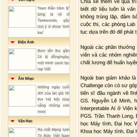
Chia sẻ thêm về quá tr
biết dữ liệu luôn là vấ
'Nam thần trăm tỷ'
từng là võ sĩ
không trùng lặp, đảm bả
Taekwondo, gây
cuộc thi, các phòng Lab 
chú ý ở show 'Anh
tục dựa trên đó để phát 
trai'
Điện Ảnh
Ngoài các phần thưởng có
Bom tấn thu gần
viên và các nhóm nghiên
24 tỷ đồng/ngày,
chất lượng để huấn luyện
một mình oanh tạc
rạp Việt
Ngoài ban giám khảo là 
Âm Nhạc
Challenge còn có sự góp
Những ngày cuối
tiến sĩ đầu ngành về lĩ
đời của tác giả lời
thơ 'Hà Nội mùa
GS. Nguyễn Lê Minh, h
vắng những cơn
Interpretable AI ở Viện
mưa'
PGS. Trần Thanh Long, 
Văn Học
học Máy tính, Đại học 
Ra mắt Mạng lưới
Khoa học Máy tính, Đại
Tri thức Việt Nam