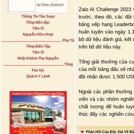
tại New Zealand
Zalo AI Challenge 2023 
trước, theo đó, các đội 
Thông Tin Tòa Soạn
Tổng biên tập:
bảng xếp hạng Leaderbo
Tiến Sĩ
huấn luyện vào ngày 1.1
Nguyễn Hữu Hoạt
bộ dữ liệu đánh giá, kế
Phụ Tá
trên bộ dữ liệu này.
Tổng Biên Tập
Tiến Sĩ
Nhật Khánh Thy Nguyễn
Tổng giải thưởng của cu
Tổng
của mỗi bảng đấu sẽ nh
Thư ký:
đội nhận được 1.500 US
Quách Y Lành
Ngoài các phần thưởng có
viên và các nhóm nghiên
chất lượng để huấn luy
thúc đẩy các nghiên cứu 
Phản Hồi Của Độc Giả Về Bài