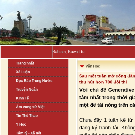
Bahrain, Kuwait tuyên bố đẩy lùi hàng_
Trang nhất
Văn Học
Xã Luận
Sau một tuần mở cổng đăng
Đọc Báo Trong Nước
thu hút hơn 700 đội thi
Với chủ đề Generative
Truyện Ngắn
tâm nhất trong thời gi
Kinh Tế
một đề tài nóng trên cá
Âm vang sử Việt
Tin Thể Thao
Chưa đầy 1 tuần kể từ k
Y Học
đăng ký tranh tài. Không
Tâm lý - Xã hội