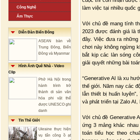
cuộc thi còn nhận được 
làm việc tại nhiều quốc g
Công Nghệ
Ẩm Thực
Với chủ đề mang tính th
2023 được đánh giá là 
Diễn Đàn Biển Đông
đây. Việc đưa ra những 
ASEAN bàn về
chơi này không ngừng k
Trung Đông, Biển
Đông và Myanmar
bắt kịp các làn sóng cô
giải quyết những bài toá
Hình Ảnh Quê Nhà - Video
Clip
“Generative AI là xu hư
Phở Hà Nội trong
thế giới. Năm nay các độ
hành trình trở
thành di sản văn
lẫn thiết bị huấn luyện
hóa phi vật thể
và phát triển tại Zalo AI
được UNESCO ghi
danh
Với chủ đề Generative AI
Tin Thế Giới
ứng 3 mảng khác nhau c
Ukraine thực hiện
toán tiểu học theo chu
vụ tấn công ồ ạt