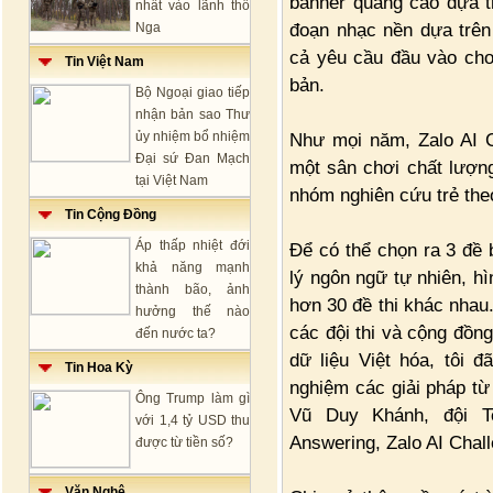
banner quảng cáo dựa tr
nhất vào lãnh thổ
đoạn nhạc nền dựa trên 
Nga
cả yêu cầu đầu vào cho
Tin Việt Nam
bản.
Bộ Ngoại giao tiếp
nhận bản sao Thư
ủy nhiệm bổ nhiệm
Như mọi năm, Zalo AI 
Đại sứ Đan Mạch
một sân chơi chất lượn
tại Việt Nam
nhóm nghiên cứu trẻ theo
Tin Cộng Đồng
Áp thấp nhiệt đới
Để có thể chọn ra 3 đề 
khả năng mạnh
lý ngôn ngữ tự nhiên, h
thành bão, ảnh
hơn 30 đề thi khác nhau
hưởng thế nào
các đội thi và cộng đồng
đến nước ta?
dữ liệu Việt hóa, tôi 
Tin Hoa Kỳ
nghiệm các giải pháp từ 
Ông Trump làm gì
Vũ Duy Khánh, đội T
với 1,4 tỷ USD thu
Answering, Zalo AI Chall
được từ tiền số?
Văn Nghệ