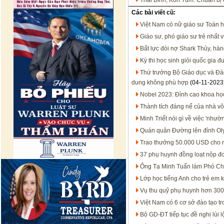
Thái Bình, Kon Tum: Chuẩn bị c
Các bài viết cũ:
Việt Nam có nữ giáo sư Toán h
Giáo sư, phó giáo sư trẻ nhất
Bất lực đòi nợ Shark Thủy, hà
Kỳ thi học sinh giỏi quốc gia
Thứ trưởng Bộ Giáo dục và Đà
dung không phù hợp
(04-11-2023
Nobel 2023: Đỉnh cao khoa họ
Thành tích đáng nể của nhà v
Minh Triết nói gì về việc 'nhườ
Quán quân Đường lên đỉnh Ol
Trao thưởng 50.000 USD cho n
37 phụ huynh đồng loạt nộp đơ
Ông Tạ Minh Tuấn làm Phó Chủ
Lớp học tiếng Anh cho trẻ em 
Vụ thu quỹ phụ huynh hơn 300
Việt Nam có 6 cơ sở đào tạo t
Bộ GD-ĐT tiếp tục đề nghị lùi 