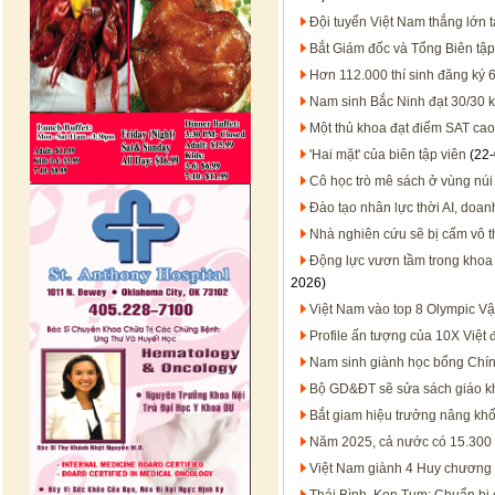
Đội tuyển Việt Nam thắng lớn t
Bắt Giám đốc và Tổng Biên tậ
Hơn 112.000 thí sinh đăng ký 
Nam sinh Bắc Ninh đạt 30/30 kh
Một thủ khoa đạt điểm SAT cao 
'Hai mặt' của biên tập viên
(22-
Cô học trò mê sách ở vùng núi
Đào tạo nhân lực thời AI, doan
Nhà nghiên cứu sẽ bị cấm vô t
Động lực vươn tầm trong khoa 
2026)
Việt Nam vào top 8 Olympic Vật
Profile ấn tượng của 10X Việt 
Nam sinh giành học bổng Chín
Bộ GD&ĐT sẽ sửa sách giáo k
Bắt giam hiệu trưởng nâng khố
Năm 2025, cả nước có 15.300 b
Việt Nam giành 4 Huy chương