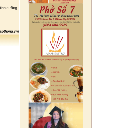
 dinh dưỡng
aothong.vn
)