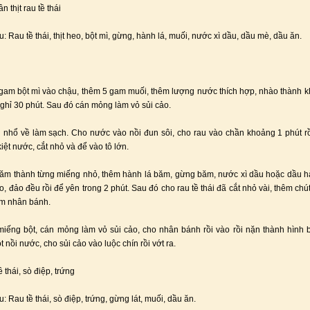
n thịt rau tề thái
: Rau tề thái, thịt heo, bột mì, gừng, hành lá, muối, nước xì dầu, dầu mè, dầu ăn.
gam bột mì vào chậu, thêm 5 gam muối, thêm lượng nước thích hợp, nhào thành kh
nghỉ 30 phút. Sau đó cán mỏng làm vỏ sủi cảo.
i nhổ về làm sạch. Cho nước vào nồi đun sôi, cho rau vào chần khoảng 1 phút rồ
kiệt nước, cắt nhỏ và để vào tô lớn.
 băm thành từng miếng nhỏ, thêm hành lá băm, gừng băm, nước xì dầu hoặc dầu 
, đảo đều rồi để yên trong 2 phút. Sau đó cho rau tề thái đã cắt nhỏ vài, thêm chú
àm nhân bánh.
miếng bột, cán mỏng làm vỏ sủi cảo, cho nhân bánh rồi vào rồi nặn thành hình 
 nồi nước, cho sủi cảo vào luộc chín rồi vớt ra.
 thái, sò điệp, trứng
: Rau tề thái, sò điệp, trứng, gừng lát, muối, dầu ăn.