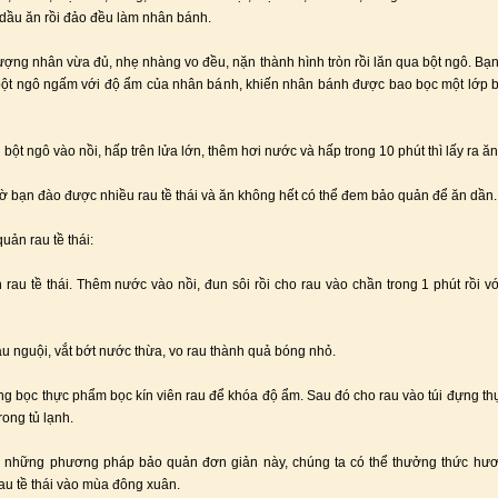
 dầu ăn rồi đảo đều làm nhân bánh.
lượng nhân vừa đủ, nhẹ nhàng vo đều, nặn thành hình tròn rồi lăn qua bột ngô. Bạn
bột ngô ngấm với độ ẩm của nhân bánh, khiến nhân bánh được bao bọc một lớp 
bột ngô vào nồi, hấp trên lửa lớn, thêm hơi nước và hấp trong 10 phút thì lấy ra ăn
ờ bạn đào được nhiều rau tề thái và ăn không hết có thể đem bảo quản để ăn dần.
uản rau tề thái:
 rau tề thái. Thêm nước vào nồi, đun sôi rồi cho rau vào chần trong 1 phút rồi vớ
rau nguội, vắt bớt nước thừa, vo rau thành quả bóng nhỏ.
g bọc thực phẩm bọc kín viên rau để khóa độ ẩm. Sau đó cho rau vào túi đựng t
rong tủ lạnh.
 những phương pháp bảo quản đơn giản này, chúng ta có thể thưởng thức hươ
au tề thái vào mùa đông xuân.