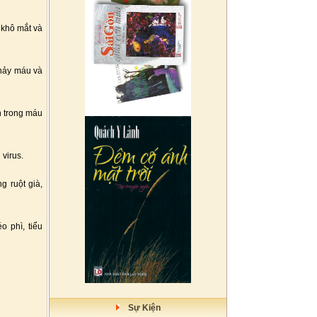
h khô mắt và
chảy máu và
h trong máu
virus.
g ruột già,
 phì, tiểu
Sự Kiện