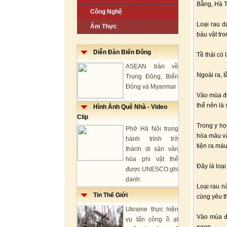
Bằng, Hà T
Công Nghệ
Loại rau d
Ẩm Thực
báu vật tr
Diễn Đàn Biển Đông
Tề thái có 
ASEAN bàn về
Ngoài ra, t
Trung Đông, Biển
Đông và Myanmar
Vào mùa đô
thể nên là
Hình Ảnh Quê Nhà - Video
Clip
Trong y học
Phở Hà Nội trong
hòa máu và 
hành trình trở
tiện ra máu
thành di sản văn
hóa phi vật thể
Đây là loạ
được UNESCO ghi
danh
Loại rau n
Tin Thế Giới
cùng yêu t
Ukraine thực hiện
Vào mùa đô
vụ tấn công ồ ạt