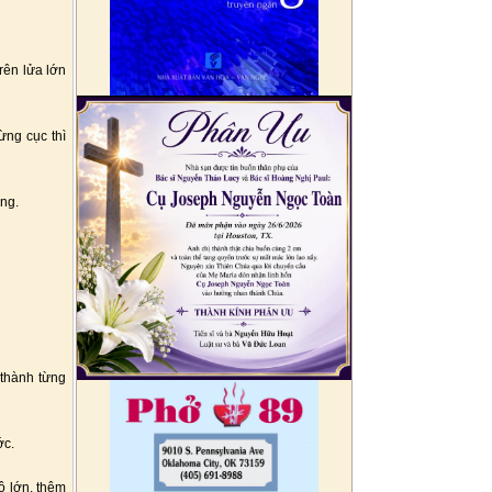
rên lửa lớn
ừng cục thì
ùng.
 thành từng
ớc.
tô lớn, thêm