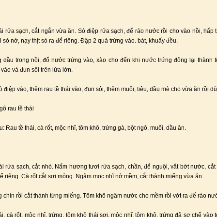
hái rửa sạch, cắt ngắn vừa ăn. Sò điệp rửa sạch, để ráo nước rồi cho vào nồi, hấp t
 sò nở, nạy thịt sò ra để riêng. Đập 2 quả trứng vào. bát, khuấy đều.
 dầu trong nồi, đổ nước trứng vào, xào cho đến khi nước trứng đông lại thành t
vào và đun sôi trên lửa lớn.
sò điệp vào, thêm rau tề thái vào, đun sôi, thêm muối, tiêu, dầu mè cho vừa ăn rồi d
ô rau tề thái
: Rau tề thái, cà rốt, mộc nhĩ, tôm khô, trứng gà, bột ngô, muối, dầu ăn.
hái rửa sạch, cắt nhỏ. Nấm hương tươi rửa sạch, chần, để nguội, vắt bớt nước, cắt
để riêng. Cà rốt cắt sợi mỏng. Ngâm mọc nhĩ nở mềm, cắt thành miếng vừa ăn.
g chín rồi cắt thành từng miếng. Tôm khô ngâm nước cho mềm rồi vớt ra để ráo nư
ái, cà rốt, mộc nhĩ, trứng, tôm khô thái sợi, mộc nhĩ, tôm khô, trứng đã sơ chế vào 