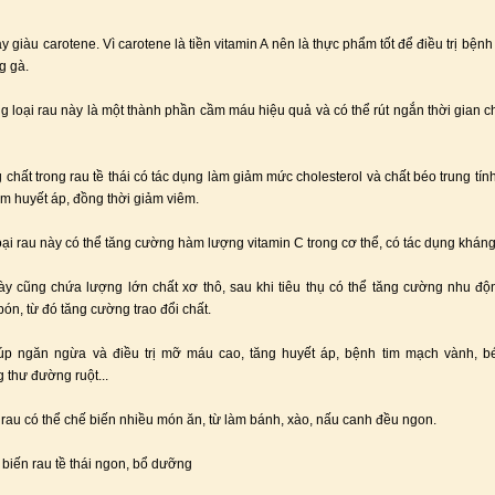
y giàu carotene. Vì carotene là tiền vitamin A nên là thực phẩm tốt để điều trị bện
g gà.
ong loại rau này là một thành phần cầm máu hiệu quả và có thể rút ngắn thời gian 
chất trong rau tề thái có tác dụng làm giảm mức cholesterol và chất béo trung tín
ảm huyết áp, đồng thời giảm viêm.
oại rau này có thể tăng cường hàm lượng vitamin C trong cơ thể, có tác dụng kháng 
ày cũng chứa lượng lớn chất xơ thô, sau khi tiêu thụ có thể tăng cường nhu độn
bón, từ đó tăng cường trao đổi chất.
úp ngăn ngừa và điều trị mỡ máu cao, tăng huyết áp, bệnh tim mạch vành, béo
 thư đường ruột...
i rau có thể chế biến nhiều món ăn, từ làm bánh, xào, nấu canh đều ngon.
 biến rau tề thái ngon, bổ dưỡng