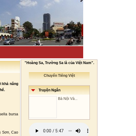
"Hoàng Sa, Trường Sa là của Việt Nam".
Chuyển Tiếng Việt
ởi khả năng
hể.
Truyện Ngắn
Bà Nội Và...
sella bursa
g Sơn, Cao