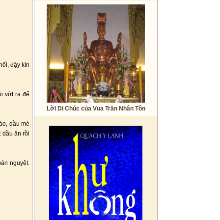
ối, đậy kín
i vớt ra để
Lời Di Chúc của Vua Trần Nhân Tôn
hào, dầu mè
t dầu ăn rồi
bán nguyệt.