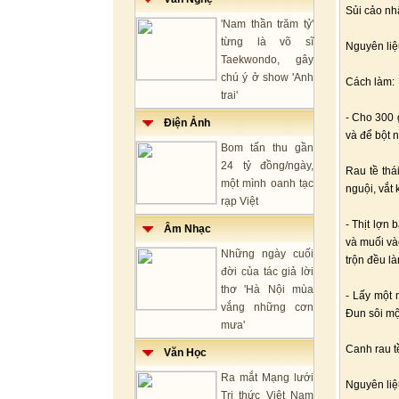
Sủi cảo nhâ
'Nam thần trăm tỷ'
từng là võ sĩ
Nguyên liệu
Taekwondo, gây
chú ý ở show 'Anh
Cách làm:
trai'
- Cho 300 
Điện Ảnh
và để bột 
Bom tấn thu gần
24 tỷ đồng/ngày,
Rau tề thá
một mình oanh tạc
nguội, vắt 
rạp Việt
- Thịt lợn
Âm Nhạc
và muối vào
Những ngày cuối
trộn đều l
đời của tác giả lời
thơ 'Hà Nội mùa
- Lấy một 
vắng những cơn
Đun sôi một
mưa'
Canh rau tề
Văn Học
Ra mắt Mạng lưới
Nguyên liệu
Tri thức Việt Nam