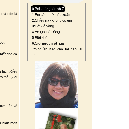
0:Bài không tên số 7
g mà còn là
1:Em còn nhớ mùa xuân
2:Chiều nay không có em
3:Đời đá vàng
4:Áo lụa Hà Đông
5:Biệt khúc
uột.
6:Giọt nước mắt ngà
7:Một lần nào cho tôi gặp lại
hiết cho cơ
em
á lách, điều
 ra máu, đại
gười dân vô
hế biến món