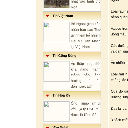
ngon.
nhất vào lãnh thổ
Nga
Loại rau nà
Tin Việt Nam
bệnh quán
Bộ Ngoại giao tiếp
Axit có tr
nhận bản sao Thư
đông máu.
ủy nhiệm bổ nhiệm
Đại sứ Đan Mạch
Các dưỡng 
tại Việt Nam
và gan, gi
Tin Cộng Đồng
Ăn nhiều l
Áp thấp nhiệt đới
khả năng mạnh
Loại rau n
thành bão, ảnh
chống táo 
hưởng thế nào
đến nước ta?
Qua đó gi
Tin Hoa Kỳ
đường, ung
Ông Trump làm gì
Đây là loạ
với 1,4 tỷ USD thu
được từ tiền số?
3 cách chế
Văn Nghệ