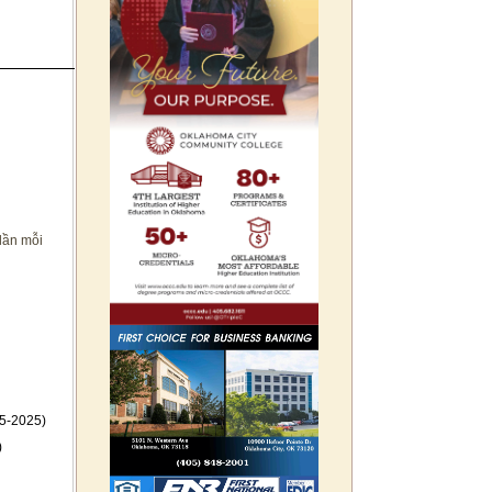
lần mỗi
5-2025)
)