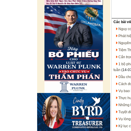
Các bài vi
Nguy cơ
Phát hi
Nguyên 
Tiệm Th
Cẩn trọ
1 bộ ph
tuần
(14-0
Dầu cho
Cách đơ
Vụ bao 
Thực hư
Những l
Tuyệt đ
Vụ lòng
Kỷ lục c