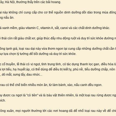
ây, Hà Nội, thường thấy trên các bãi hoang.
ại này không chỉ cung cấp cho cơ thể nguồn dinh dưỡng dồi dào trong mùa đôn
ong nấu ăn.
lá xanh mềm, giàu vitamin C, vitamin A, sắt, canxi và các chất dinh dưỡng khác.
ề thái còn rất giàu chất xơ, giúp thúc đẩy nhu động ruột và duy trì sức khỏe đường r
ng lạnh giá, loại rau dại này vừa thơm ngon lại cung cấp những dưỡng chất cần t
 sự lựa chọn lý tưởng để bồi dưỡng và duy trì sức khỏe.
 cổ truyền, tề thái có vị ngọt, tính trung tính, có tác dụng thanh lọc gan, điều hòa l
lợi tiểu, hạ huyết áp, có thể dùng để điều trị kiết lỵ, phù nề, tiểu dưỡng chấp, nôn
, đỏ mắt, sưng tấy, đau nhức...
i rau có thể chế biến nhiều món ăn, từ làm bánh, xào, nấu canh đều ngon.
ày được ca ngợi là "cỏ tiên" và là báu vật thiên nhiên, là một loại rau rừng được n
hích.
ng xuân, mọi người thường tới các nơi hoang dã để nhổ loại rau này về để c