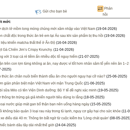
Phản
Gửi cho bạn bè
hồi
ết mới:
 dịch lở mồm long móng chủng mới xâm nhập vào Việt Nam
(19-04-2026)
ện chất độc trong thức ăn trẻ em tại Áo sau khi sản phẩm bị thu hồi
(19-04-2026)
liệu khiến matcha thất thế ở Ấn Độ
(16-04-2026)
ịt Gà Chiên Jim’s Crispy Krunchy.
(11-04-2026)
ng với 3 loại cá rẻ tiềm ẩn nhiều độc tố nguy hiểm
(21-07-2025)
ận trên con lợn từng không ai ăn, nay được ví tốt hơn nhân sâm tổ yến nên ăn 1–2 
7-2025)
 thức ăn chăn nuôi biến thành dầu ăn cho người nguy hại cỡ nào?
(25-06-2025)
n giản phân biệt mận Việt Nam với mận Trung Quốc
(21-06-2025)
bì sữa Milo có tên Viện Dinh dưỡng: Bộ Y tế đề nghị xác minh
(19-05-2025)
 thông tin trứng gà giả khiến người tiêu dùng lo lắng
(18-05-2025)
oại nước giúp mát gan bổ thận bạn nên uống hàng ngày
(15-05-2025)
ối không bảo quản 3 loại rau này trong tủ lạnh, nguy cơ gây hại cho sức khỏe
(11-0
 xe điếu dài 40 m: Thông tin bất ngờ từ cuộc kiểm tra 'Lòng chát quán'
(08-05-2025
hiếc bánh dâu tây dài nhất thế giới
(24-04-2025)