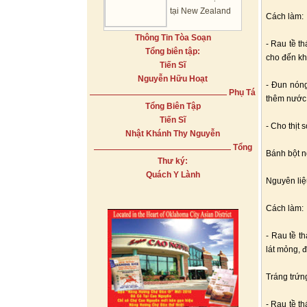
tại New Zealand
Cách làm:
Thông Tin Tòa Soạn
- Rau tề t
Tổng biên tập:
cho đến khi
Tiến Sĩ
Nguyễn Hữu Hoạt
- Đun nóng
Phụ Tá
thêm nước 
Tổng Biên Tập
Tiến Sĩ
- Cho thịt 
Nhật Khánh Thy Nguyễn
Tổng
Bánh bột ng
Thư ký:
Quách Y Lành
Nguyên liệu
Cách làm:
- Rau tề t
lát mỏng, 
Tráng trứn
- Rau tề th