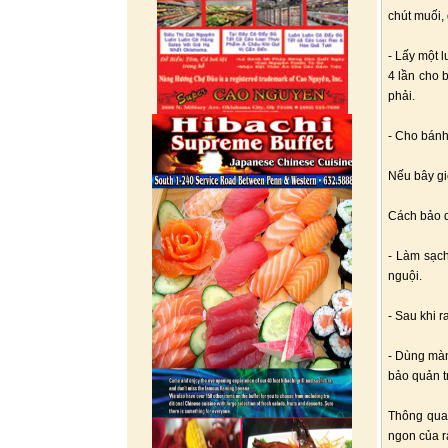
chút muối,
- Lấy một 
4 lần cho 
phải.
- Cho bánh 
Nếu bây gi
Cách bảo q
- Làm sạch
nguội.
- Sau khi 
- Dùng màn
bảo quản t
Thông qua
ngon của r