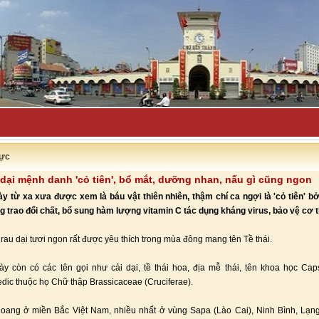
tuyên bố đẩy _
ực
 dại mệnh danh 'cỏ tiên', bổ mắt, dưỡng nhan, nấu gì cũng ngon
ày từ xa xưa được xem là báu vật thiên nhiên, thậm chí ca ngợi là 'cỏ tiên' b
 trao đổi chất, bổ sung hàm lượng vitamin C tác dụng kháng virus, bảo vệ cơ t
i rau dại tươi ngon rất được yêu thích trong mùa đông mang tên Tề thái.
ày còn có các tên gọi như cải dại, tề thái hoa, địa mễ thái, tên khoa học Cap
edic thuộc họ Chữ thập Brassicaceae (Cruciferae).
oang ở miền Bắc Việt Nam, nhiều nhất ở vùng Sapa (Lào Cai), Ninh Bình, Lạn