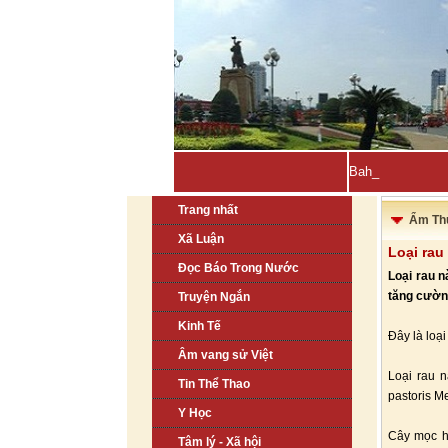
Bahrain, Kuwait 
Trang nhất
Ẩm Th
Xã Luận
Loại rau
Đọc Báo Trong Nước
Loại rau n
tăng cường
Truyện Ngắn
Kinh Tế
Đây là loạ
Âm vang sử Việt
Loại rau n
Tin Thể Thao
pastoris M
Y Học
Cây mọc h
Tâm lý - Xã hội