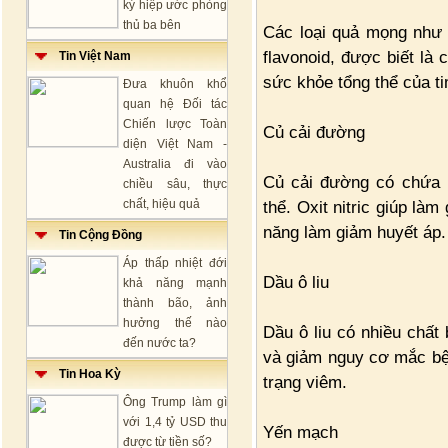
ký hiệp ước phòng
thủ ba bên
Các loại quả mọng như d
flavonoid, được biết là
Tin Việt Nam
sức khỏe tổng thể của ti
Đưa khuôn khổ
quan hệ Đối tác
Chiến lược Toàn
Củ cải đường
diện Việt Nam -
Australia đi vào
Củ cải đường có chứa ni
chiều sâu, thực
chất, hiệu quả
thể. Oxit nitric giúp là
năng làm giảm huyết áp.
Tin Cộng Đồng
Áp thấp nhiệt đới
Dầu ô liu
khả năng mạnh
thành bão, ảnh
hưởng thế nào
Dầu ô liu có nhiều chất
đến nước ta?
và giảm nguy cơ mắc bện
Tin Hoa Kỳ
trạng viêm.
Ông Trump làm gì
với 1,4 tỷ USD thu
Yến mạch
được từ tiền số?