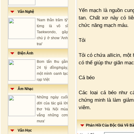
Yến mạch là nguồn cung 
Văn Nghệ
tan. Chất xơ này có li
'Nam thần trăm tỷ'
chức năng mạch máu.
từng là võ sĩ
Taekwondo, gây
chú ý ở show 'Anh
Tỏi
trai'
Điện Ảnh
Tỏi có chứa allicin, mộ
Bom tấn thu gần
có thể giúp thư giãn mạ
24 tỷ đồng/ngày,
một mình oanh tạc
Cá béo
rạp Việt
Âm Nhạc
Các loại cá béo như cá
Những ngày cuối
chứng minh là làm giảm
đời của tác giả lời
viêm.
thơ 'Hà Nội mùa
vắng những cơn
mưa'
Phản Hồi Của Độc Giả Về Bài
Văn Học