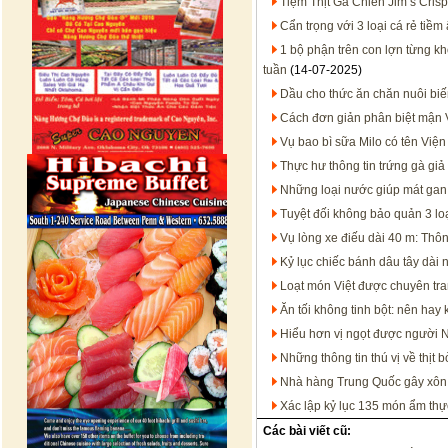
Tiệm Thịt Gà Chiên Jim’s Crisp
Cẩn trọng với 3 loại cá rẻ tiề
1 bộ phận trên con lợn từng kh
tuần
(14-07-2025)
Dầu cho thức ăn chăn nuôi bi
Cách đơn giản phân biệt mận 
Vụ bao bì sữa Milo có tên Việ
Thực hư thông tin trứng gà giả
Những loại nước giúp mát gan
Tuyệt đối không bảo quản 3 loạ
Vụ lòng xe điếu dài 40 m: Thôn
Kỷ lục chiếc bánh dâu tây dài n
Loạt món Việt được chuyên tran
Ăn tối không tinh bột: nên hay
Hiểu hơn vị ngọt được người 
Những thông tin thú vị về thịt b
Nhà hàng Trung Quốc gây xôn x
Xác lập kỷ lục 135 món ẩm thực
Các bài viết cũ: