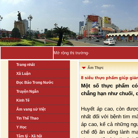
Mở rộng thị trường Thổ Nhĩ Kỳ: Cơ h_
Trang nhất
Ẩm Thực
Xã Luận
8 siêu thực phẩm giúp giả
Đọc Báo Trong Nước
Một số thực phẩm có 
Truyện Ngắn
chẳng hạn như chuối, qu
Kinh Tế
Huyết áp cao, còn được 
Âm vang sử Việt
nhất đối với bệnh tim m
Tin Thể Thao
áp cao, kể cả những ngư
Y Học
chế độ ăn uống lành mạ
Tâm lý - Xã hội