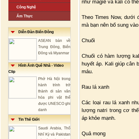
như magiê và kali có thể 
Công Nghệ
Ẩm Thực
Theo Times Now, dưới đ
mà bạn nên bổ sung vào
Diễn Đàn Biển Đông
Chuối
ASEAN bàn về
Trung Đông, Biển
Đông và Myanmar
Chuối có hàm lượng kali
huyết áp. Kali giúp cân 
Hình Ảnh Quê Nhà - Video
máu.
Clip
Phở Hà Nội trong
hành trình trở
Rau lá xanh
thành di sản văn
hóa phi vật thể
Các loại rau lá xanh như
được UNESCO ghi
lượng natri trong cơ th
danh
áp khỏe mạnh.
Tin Thế Giới
Saudi Arabia, Thổ
Quả mọng
Nhĩ Kỳ và Pakistan