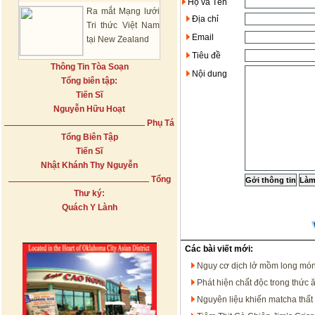
Họ và Tên
Ra mắt Mạng lưới
Địa chỉ
Tri thức Việt Nam
Email
tại New Zealand
Tiêu đề
Thông Tin Tòa Soạn
Nội dung
Tổng biên tập:
Tiến Sĩ
Nguyễn Hữu Hoạt
Phụ Tá
Tổng Biên Tập
Tiến Sĩ
Nhật Khánh Thy Nguyễn
Tổng
Thư ký:
Quách Y Lành
Các bài viết mới:
Nguy cơ dịch lở mồm long mó
Phát hiện chất độc trong thức ă
Nguyên liệu khiến matcha thất