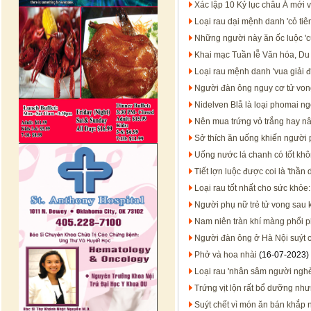
Xác lập 10 Kỷ lục châu Á mới 
Loại rau dại mệnh danh 'cỏ tiê
Những người này ăn ốc luộc 'c
Khai mạc Tuần lễ Văn hóa, Du 
Loại rau mệnh danh 'vua giải 
Người đàn ông nguy cơ tử vong
Nidelven Blå là loại phomai ng
Nên mua trứng vỏ trắng hay nâ
Sở thích ăn uống khiến người 
Uống nước lá chanh có tốt kh
Tiết lợn luộc được coi là 'thầ
Loại rau tốt nhất cho sức khỏe
Người phụ nữ trẻ tử vong sau 
Nam niên tràn khí màng phổi p
Người đàn ông ở Hà Nội suýt c
Phở và hoa nhài
(16-07-2023)
Loại rau 'nhân sâm người nghè
Trứng vịt lộn rất bổ dưỡng nh
Suýt chết vì món ăn bán khắp 