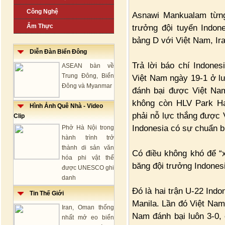
Công Nghệ
Asnawi Mankualam từng 
Ẩm Thực
trưởng đội tuyển Indon
bảng D với Việt Nam, Ir
Diễn Đàn Biển Đông
Trả lời báo chí Indone
ASEAN bàn về
Trung Đông, Biển
Việt Nam ngày 19-1 ở lượ
Đông và Myanmar
đánh bại được Việt Na
không còn HLV Park Ha
Hình Ảnh Quê Nhà - Video
phải nỗ lực thắng được 
Clip
Indonesia có sự chuẩn bị
Phở Hà Nội trong
hành trình trở
thành di sản văn
Có điều không khó để “
hóa phi vật thể
băng đội trưởng Indonesi
được UNESCO ghi
danh
Đó là hai trận U-22 Ind
Tin Thế Giới
Manila. Lần đó Việt Nam
Iran, Oman thống
Nam đánh bại luôn 3-0, 
nhất mở eo biển