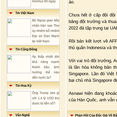
áo.
Hormuz 60 ngày
Tin Việt Nam
Chưa hết ở cấp đội đội
Bộ Ngoại giao tiếp
băng đội trưởng và thua
nhận bản sao Thư
2022 đá tập trung tại UA
ủy nhiệm bổ nhiệm
Đại sứ Đan Mạch
Rồi bán kết lượt về AF
tại Việt Nam
thủ quân Indonesia và th
Tin Cộng Đồng
Áp thấp nhiệt đới
Với vai trò đội trưởng, 
khả năng mạnh
là lần hòa không bàn t
thành bão, ảnh
hưởng thế nào
Singapore. Lần đó Việt
đến nước ta?
bại chủ nhà Singapore đ
Tin Hoa Kỳ
Asnawi hiện đang khoá
Ông Trump làm gì
với 1,4 tỷ USD thu
của Hàn Quốc, anh vẫn c
được từ tiền số?
Văn Nghệ
Phản Hồi Của Độc Giả Về Bài