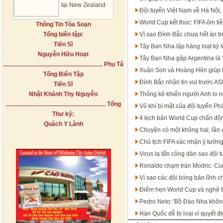
tại New Zealand
Đội tuyển Việt Nam về Hà Nội,
World Cup kết thúc: FIFA ôm t
Thông Tin Tòa Soạn
Tổng biên tập:
Vì sao Đình Bắc chưa hết án 
Tiến Sĩ
Tây Ban Nha lập hàng loạt kỷ 
Nguyễn Hữu Hoạt
Tây Ban Nha gặp Argentina là '
Phụ Tá
Xuân Son và Hoàng Hên giúp 
Tổng Biên Tập
Đình Bắc nhận tin vui trước 
Tiến Sĩ
Nhật Khánh Thy Nguyễn
Thống kê khiến người Anh lo n
Tổng
Vũ khí bí mật của đội tuyển P
Thư ký:
4 kịch bản World Cup chấn độn
Quách Y Lành
Chuyện có một không hai, lần đ
Chủ tịch FIFA xác nhận ý tưởn
Virus lạ tấn công dàn sao đội 
Ronaldo chạm trán Modric: Cu
Vì sao các đội bóng bản lĩnh c
Điểm hẹn World Cup và nghệ th
Pedro Neto: 'Bồ Đào Nha không
Hàn Quốc dễ bị loại vì quyết đ