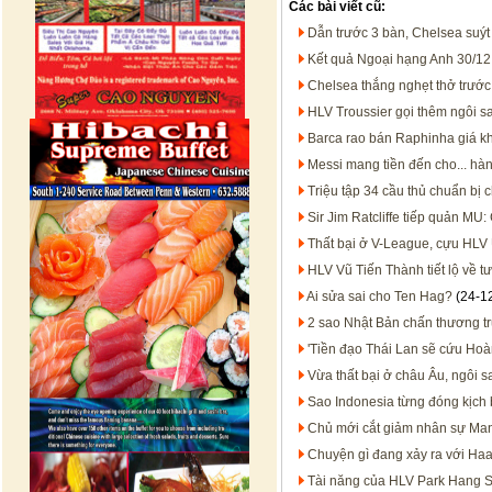
Các bài viết cũ:
Dẫn trước 3 bàn, Chelsea suýt
Kết quả Ngoại hạng Anh 30/12:
Chelsea thắng nghẹt thở trướ
HLV Troussier gọi thêm ngôi s
Barca rao bán Raphinha giá kh
Messi mang tiền đến cho... hà
Triệu tập 34 cầu thủ chuẩn bị
Sir Jim Ratcliffe tiếp quản MU:
Thất bại ở V-League, cựu HLV 
HLV Vũ Tiến Thành tiết lộ về t
Ai sửa sai cho Ten Hag?
(24-1
2 sao Nhật Bản chấn thương tr
'Tiền đạo Thái Lan sẽ cứu Hoà
Vừa thất bại ở châu Âu, ngôi sa
Sao Indonesia từng đóng kịch
Chủ mới cắt giảm nhân sự Man
Chuyện gì đang xảy ra với Ha
Tài năng của HLV Park Hang Se