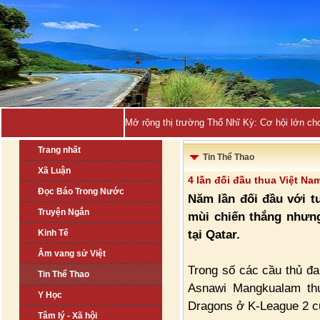
Mở rộng thị trường Thổ Nhĩ Kỳ: Cơ hội lớn ch
Trang nhất
Tin Thể Thao
Xã Luận
4 lần đối đầu thua Việt Na
Đọc Báo Trong Nước
Năm lần đối đầu với t
Truyện Ngắn
mùi chiến thắng nhưng
tại Qatar.
Kinh Tế
Âm vang sử Việt
Trong số các cầu thủ đa
Tin Thể Thao
Asnawi Mangkualam th
Y Học
Dragons ở K-League 2 
Tâm lý - Xã hội