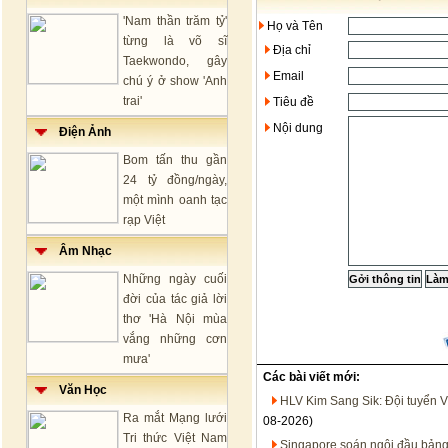
'Nam thần trăm tỷ'
Họ và Tên
từng là võ sĩ
Địa chỉ
Taekwondo, gây
Email
chú ý ở show 'Anh
trai'
Tiêu đề
Nội dung
Điện Ảnh
Bom tấn thu gần
24 tỷ đồng/ngày,
một mình oanh tạc
rạp Việt
Âm Nhạc
Những ngày cuối
đời của tác giả lời
thơ 'Hà Nội mùa
vắng những cơn
mưa'
Các bài viết mới:
Văn Học
HLV Kim Sang Sik: Đội tuyển V
Ra mắt Mạng lưới
08-2026)
Tri thức Việt Nam
Singapore soán ngôi đầu bảng