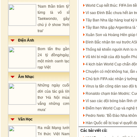
World Cup kết thúc: FIFA ôm t
'Nam thần trăm tỷ'
từng là võ sĩ
Vì sao Đình Bắc chưa hết án 
Taekwondo, gây
Tây Ban Nha lập hàng loạt kỷ 
chú ý ở show 'Anh
Tây Ban Nha gặp Argentina là '
trai'
Xuân Son và Hoàng Hên giúp 
Điện Ảnh
Đình Bắc nhận tin vui trước 
Bom tấn thu gần
Thống kê khiến người Anh lo n
24 tỷ đồng/ngày,
Vũ khí bí mật của đội tuyển P
một mình oanh tạc
4 kịch bản World Cup chấn độn
rạp Việt
Chuyện có một không hai, lần đ
Âm Nhạc
Chủ tịch FIFA xác nhận ý tưởn
Những ngày cuối
Virus lạ tấn công dàn sao đội 
đời của tác giả lời
Ronaldo chạm trán Modric: Cu
thơ 'Hà Nội mùa
Vì sao các đội bóng bản lĩnh c
vắng những cơn
Điểm hẹn World Cup và nghệ th
mưa'
Pedro Neto: 'Bồ Đào Nha không
Văn Học
Hàn Quốc dễ bị loại vì quyết đ
Ra mắt Mạng lưới
Các bài viết cũ:
Tri thức Việt Nam