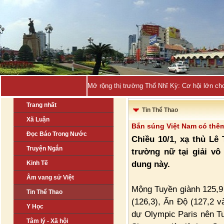
Quảng Nin_
Trang nhất
Tin Thể Thao
Xã Luận
Bắn súng Việt Nam có thê
Đọc Báo Trong Nước
Chiều 10/1, xạ thủ Lê
Truyện Ngắn
trường nữ tại giải vô
dung này.
Kinh Tế
Âm vang sử Việt
Mộng Tuyền giành 125,9
Tin Thể Thao
(126,3), Ấn Độ (127,2 v
Y Học
dự Olympic Paris nên Tu
Tâm lý - Xã hội