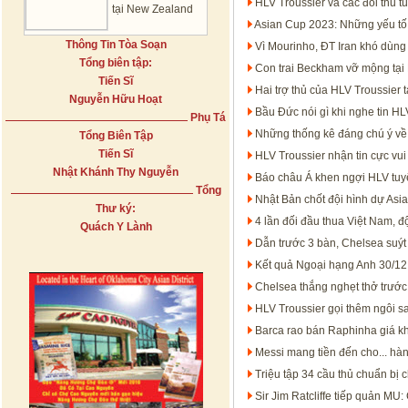
HLV Troussier và các đối thủ 
tại New Zealand
Asian Cup 2023: Những yếu tố t
Thông Tin Tòa Soạn
Vì Mourinho, ĐT Iran khó dùng
Tổng biên tập:
Con trai Beckham vỡ mộng tại 
Tiến Sĩ
Hai trợ thủ của HLV Troussier 
Nguyễn Hữu Hoạt
Bầu Đức nói gì khi nghe tin H
Phụ Tá
Những thống kê đáng chú ý về 
Tổng Biên Tập
Tiến Sĩ
HLV Troussier nhận tin cực vu
Nhật Khánh Thy Nguyễn
Báo châu Á khen ngợi HLV tuyể
Tổng
Nhật Bản chốt đội hình dự As
Thư ký:
4 lần đối đầu thua Việt Nam, đ
Quách Y Lành
Dẫn trước 3 bàn, Chelsea suýt
Kết quả Ngoại hạng Anh 30/12:
Chelsea thắng nghẹt thở trướ
HLV Troussier gọi thêm ngôi s
Barca rao bán Raphinha giá kh
Messi mang tiền đến cho... hà
Triệu tập 34 cầu thủ chuẩn bị
Sir Jim Ratcliffe tiếp quản MU: