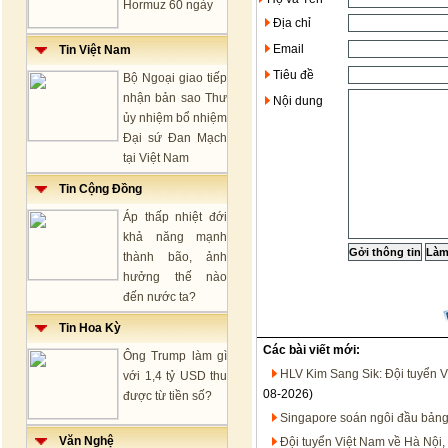
Hormuz 60 ngày
Địa chỉ
Email
Tin Việt Nam
Tiêu đề
Bộ Ngoại giao tiếp
nhận bản sao Thư
Nội dung
ủy nhiệm bổ nhiệm
Đại sứ Đan Mạch
tại Việt Nam
Tin Cộng Đồng
Áp thấp nhiệt đới
khả năng mạnh
thành bão, ảnh
hưởng thế nào
đến nước ta?
Tin Hoa Kỳ
Các bài viết mới:
Ông Trump làm gì
HLV Kim Sang Sik: Đội tuyển V
với 1,4 tỷ USD thu
08-2026)
được từ tiền số?
Singapore soán ngôi đầu bảng
Văn Nghệ
Đội tuyển Việt Nam về Hà Nội,