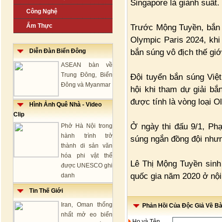
Singapore là giành suất.
Công Nghệ
Ẩm Thực
Trước Mộng Tuyền, bắn 
Olympic Paris 2024, khi
bắn súng vô địch thế giớ
Diễn Đàn Biển Đông
ASEAN bàn về
Trung Đông, Biển
Đội tuyển bắn súng Việ
Đông và Myanmar
hội khi tham dự giải bắ
được tính là vòng loại O
Hình Ảnh Quê Nhà - Video
Clip
Ở ngày thi đấu 9/1, P
Phở Hà Nội trong
hành trình trở
súng ngắn đồng đội nhưn
thành di sản văn
hóa phi vật thể
Lê Thị Mộng Tuyền sinh
được UNESCO ghi
quốc gia năm 2020 ở nội
danh
Tin Thế Giới
Iran, Oman thống
Phản Hồi Của Độc Giả Về Bài
nhất mở eo biển
Họ và Tên