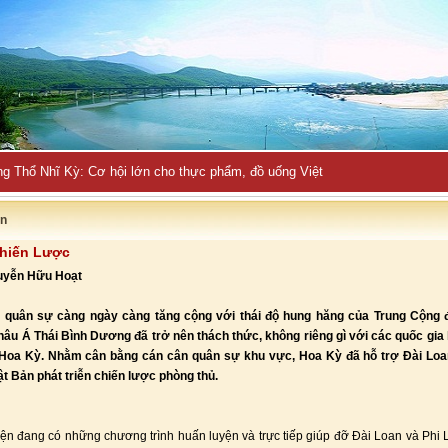
ng Thổ Nhĩ Kỳ: Cơ hội lớn cho thực phẩm, đồ uống Việt
ận
hiến Lược
guyễn Hữu Hoạt
quân sự càng ngày càng tăng cộng với thái độ hung hăng của Trung Cộng đ
âu Á Thái Bình Dương đã trở nên thách thức, không riêng gì với các quốc gia 
Hoa Kỳ. Nhằm cân bằng cán cân quân sự khu vực, Hoa Kỳ đã hỗ trợ Đài Loan
t Bản phát triễn chiến lược phòng thủ.
ện đang có những chương trình huấn luyện và trực tiếp giúp đỡ Đài Loan và Phi 