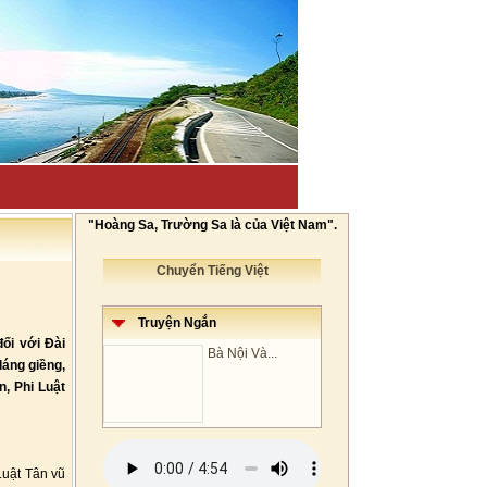
"Hoàng Sa, Trường Sa là của Việt Nam".
Chuyển Tiếng Việt
Truyện Ngắn
ối với Đài
Bà Nội Và...
láng giềng,
, Phi Luật
Luật Tân vũ