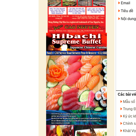
Email
Tiêu đề
Nội dung
Các bài vi
Mẫu số 
Trung Đ
Ký ức k
Chính s
Khát V