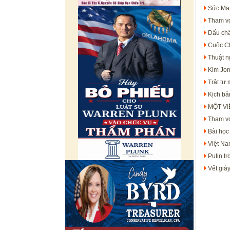
Sức Mạ
Tham vọ
Dấu châ
Cuộc C
Thuật 
Kim Jon
Trật tự
Kịch bả
MỘT VI
Tham vọ
Bài học
Việt N
Putin t
Vết già