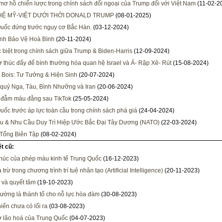
ơ hồ chiến lược trong chính sách đối ngoại của Trump đối với Việt Nam
(11-02-2
HỆ MỸ-VIỆT DƯỚI THỜI DONALD TRUMP
(08-01-2025)
uốc đứng trước nguy cơ Bắc Hàn.
(03-12-2024)
nh Bảo Vệ Hoà Bình
(20-11-2024)
 biệt trong chính sách giữa Trump & Biden-Harris
(12-09-2024)
 thúc đẩy để bình thường hóa quan hệ Israel và Ả- Rập Xê- Rút
(15-08-2024)
 Bois: Tư Tưởng & Hiện Sinh
(20-07-2024)
 quỷ Nga, Tàu, Bình Nhưỡng và Iran
(20-06-2024)
 đẫm máu đằng sau TikTok
(25-05-2024)
uốc trước áp lực toàn cầu trong chính sách phá giá
(24-04-2024)
u & Nhu Cầu Duy Trì Hiệp Ước Bắc Đại Tây Dương (NATO)
(22-03-2024)
Tổng Biên Tập
(08-02-2024)
ết cũ:
thúc của phép màu kinh tế Trung Quốc
(16-12-2023)
trừ trong chương trình trí tuệ nhân tạo (Artificial Intelligence)
(20-11-2023)
 và quyết tâm
(19-10-2023)
rường là thành tố cho nỗ lực hòa đàm
(30-08-2023)
iến chưa có lối ra
(03-08-2023)
 lão hoá của Trung Quốc
(04-07-2023)