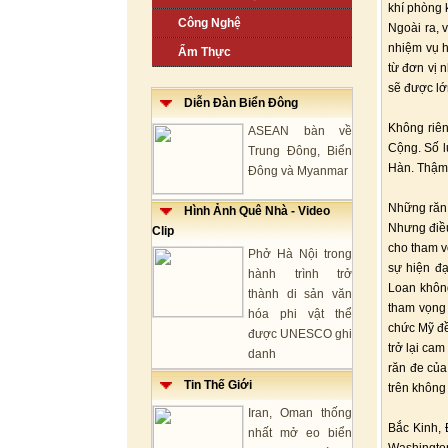
khí phòng 
Công Nghệ
Ngoài ra, 
nhiệm vụ h
Ẩm Thực
từ đơn vị 
sẽ được lớn
Diễn Đàn Biển Đông
Không riên
ASEAN bàn về
Cộng. Số l
Trung Đông, Biển
Hàn. Thậm 
Đông và Myanmar
Những răn 
Hình Ảnh Quê Nhà - Video
Nhưng điều
Clip
cho tham v
Phở Hà Nội trong
sự hiện đạ
hành trình trở
Loan khôn
thành di sản văn
tham vọng 
hóa phi vật thể
chức Mỹ đề
được UNESCO ghi
trở lại ca
danh
răn đe của
Tin Thế Giới
trên không
Iran, Oman thống
Bắc Kinh, 
nhất mở eo biển