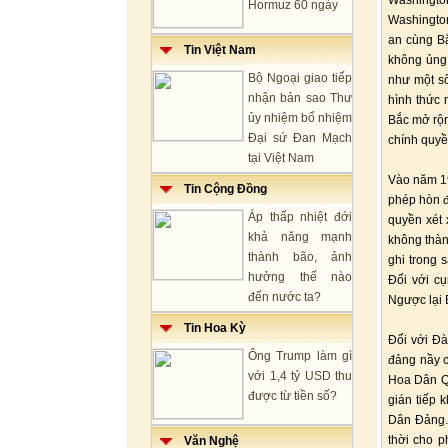
Washingto
Hormuz 60 ngày
Washington
an cùng B
Tin Việt Nam
không ủng
Bộ Ngoại giao tiếp
như một số
nhận bản sao Thư
hình thức 
ủy nhiệm bổ nhiệm
Bắc mở rộn
Đại sứ Đan Mạch
chính quyề
tại Việt Nam
Vào năm 19
Tin Cộng Đồng
phép hòn đ
Áp thấp nhiệt đới
quyền xét 
khả năng mạnh
không thàn
thành bão, ảnh
ghi trong
hưởng thế nào
Đối với c
đến nước ta?
Ngược lại 
Tin Hoa Kỳ
Đối với Đà
Ông Trump làm gì
đảng nầy c
với 1,4 tỷ USD thu
Hoa Dân Qu
được từ tiền số?
gián tiếp 
Dân Đảng.
thời cho p
Văn Nghệ