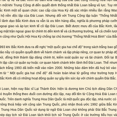
n để tự vệ và Bắc Kinh dò dẫm khả năng của Đài Bắc cùng những hứa hẹn đ
 một khi Trung Cộng đi đến quyết định thống nhất Đài Loan bằng vũ lực. Tuy nh
ắc Kinh một số quan chức cao cấp của Hoa Kỳ đã xác nhận nhiều lần rằng Was
 hộ nền độc lập của Đài Loan. Nhưng đối với Trung Cộng lập luận “Thống Nhất
 lãnh đạo Bắc Kinh đưa ra vẫn là ưu tiên hàng đầu, nghĩa là phương pháp cư
ngoại giao và áp lực kinh tế cô lập Đài Loan. Biết được mưu đồ của Bắc Kinh, l
g mặt trận ngoại giao từ chính trị đến kinh tế và cả thương trường, kể cả chiến lư
n cũng như Quốc Hội Hoa Kỳ chống lại chủ trương “Thống Nhất Hoà Bình” của Bắc
93 khi Bắc Kinh đưa ra đề nghị “một quốc gia hai chế độ” trong sách trắng bao g
ảo nầy có quyền quyết định về hành chánh và lập pháp riêng, cơ quan tư pháp đ
xử, đồng thời thành lập đảng chính trị, kiểm soát quân sự và tài chánh. Đổi lại 
h lập căn cứ quân sự hoặc cơ quan hành chánh trên lãnh thổ Đài Loan. Thế như
 sách trắng 1993 đã biến mất vào năm 2000. Những bảo đảm trên đã huỷ bỏ vào
ụm từ “ Một quốc gia hai chế độ” đã hoàn toàn khai tử giống như trường hợp 
Bắc Kinh đã có những hoạt động quân sự gây lên sức ép với chính quyền Đài Bắc.
i Loan, hiện nay Bác sĩ Lại Thành Đức hiện là đương kim Chủ tịch đảng Dân C
ó truyền thống theo đuổi con đường độc lập, nay đổi tên từ Cộng Hoà Đài Loan
ốc. Trên danh nghĩa Trung Hoa Dân Quốc là một quốc gia độc lập, nhà nước có
không thoả hiệp với cộng sản Trung Quốc, phủ nhận thoả ước 1992 giữa Bắc K
 Trung Hoa Dân Quốc sử dụng từ ngữ Đài Loan chứ không phải Đài Bắc Trung
hép dạy lịch sử Đài Loan tách khỏi lịch sử Trung Quốc ở các trường tiểu học và