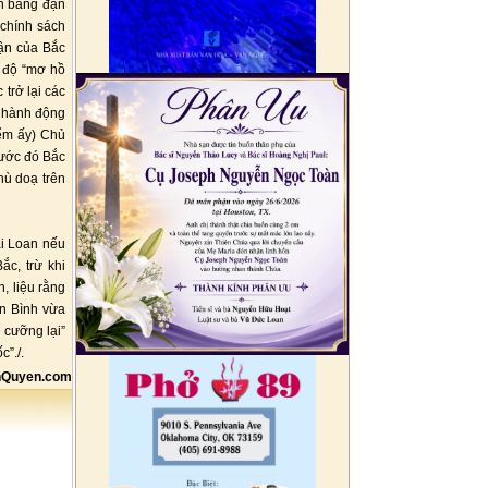
ận bằng đạn
 chính sách
rận của Bắc
 độ “mơ hồ
trở lại các
a hành động
iểm ấy) Chủ
rước đó Bắc
hù doạ trên
ài Loan nếu
ắc, trừ khi
, liệu rằng
n Bình vừa
 cưỡng lại”
”./.
Quyen.com