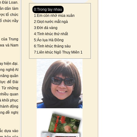
n Đài Loan.
hân dân làm
0:Trong tay nhau
ược tổ chức
1:Em còn nhớ mùa xuân
Tổ chức nầy
2:Giọt nước mắt ngà
3:Đời đá vàng
4:Tình khúc thứ nhất
g của Trung
5:Áo lụa Hà Đông
nawa và Nam
6:Tình khúc tháng sáu
7:Liên khúc Ngô Thuỵ Miên 1
y hiện đại.
ông nghệ AI
ả năng quân
 lực để Đài
. Từ những
 nhiều quan
à khôi phục
n hành động
ằng đề nghị
Bắc dựa vào