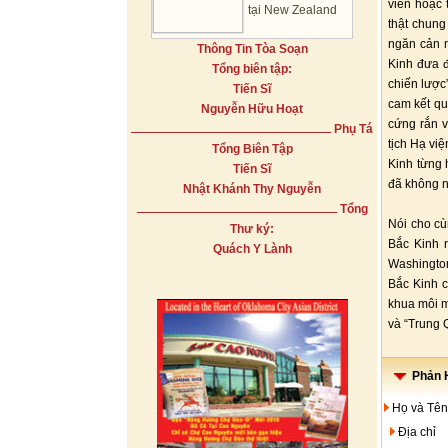
viễn hoặc 
tại New Zealand
thật chung
ngăn cản m
Thông Tin Tòa Soạn
Kinh đưa 
Tổng biên tập:
chiến lược
Tiến Sĩ
cam kết qu
Nguyễn Hữu Hoạt
cứng rắn v
Phụ Tá
tịch Hạ vi
Tổng Biên Tập
Kinh từng 
Tiến Sĩ
đã không 
Nhật Khánh Thy Nguyễn
Tổng
Nói cho cù
Thư ký:
Bắc Kinh n
Quách Y Lành
Washington
Bắc Kinh 
khua môi m
và “Trung 
Phản H
Họ và Tên
Địa chỉ