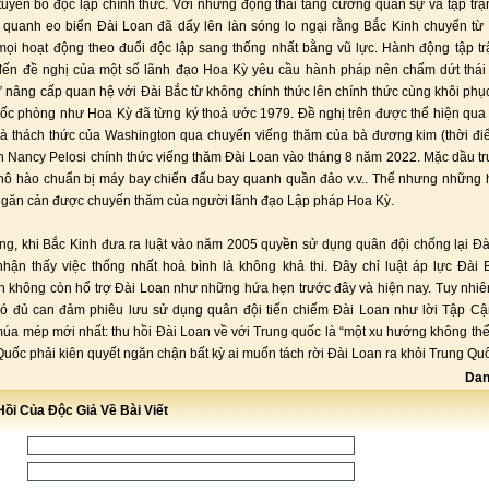
tuyên bố độc lập chính thức. Với những động thái tăng cường quân sự và tập tr
 quanh eo biển Đài Loan đã dấy lên làn sóng lo ngại rằng Bắc Kinh chuyển từ
ọi hoạt động theo đuổi độc lập sang thống nhất bằng vũ lực. Hành động tập t
đến đề nghị của một số lãnh đạo Hoa Kỳ yêu cầu hành pháp nên chấm dứt thái
” nâng cấp quan hệ với Đài Bắc từ không chính thức lên chính thức cùng khôi phục 
ốc phòng như Hoa Kỳ đã từng ký thoả ước 1979. Đề nghị trên được thể hiện qu
à thách thức của Washington qua chuyến viếng thăm của bà đương kim (thời đ
ện Nancy Pelosi chính thức viếng thăm Đài Loan vào tháng 8 năm 2022. Mặc dầu t
hô hào chuẩn bị máy bay chiến đấu bay quanh quần đảo v.v.. Thế nhưng những 
ngăn cản được chuyến thăm của người lãnh đạo Lập pháp Hoa Kỳ.
ng, khi Bắc Kinh đưa ra luật vào năm 2005 quyền sử dụng quân đội chống lại Đ
hận thấy việc thống nhất hoà bình là không khả thi. Đây chỉ luật áp lực Đài B
 không còn hổ trợ Đài Loan như những hứa hẹn trước đây và hiện nay. Tuy nhiên
có đủ can đảm phiêu lưu sử dụng quân đội tiến chiếm Đài Loan như lời Tập Cậ
úa mép mới nhất: thu hồi Đài Loan về với Trung quốc là “một xu hướng không thể
Quốc phải kiên quyết ngăn chận bất kỳ ai muốn tách rời Đài Loan ra khỏi Trung Quốc
Dan
ồi Của Độc Giả Về Bài Viết