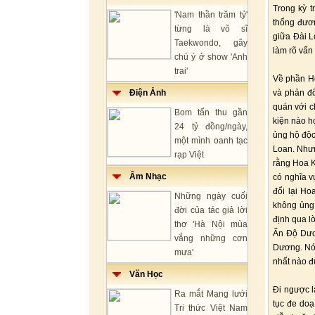
Trong kỳ 
'Nam thần trăm tỷ'
thống đươn
từng là võ sĩ
giữa Đài L
Taekwondo, gây
làm rõ vấn
chú ý ở show 'Anh
trai'
Về phần Ho
Điện Ảnh
và phản đố
quán với c
Bom tấn thu gần
kiện nào h
24 tỷ đồng/ngày,
ủng hộ độc
một mình oanh tạc
Loan. Nhưn
rạp Việt
rằng Hoa K
Âm Nhạc
có nghĩa v
đổi lại H
Những ngày cuối
không ủng 
đời của tác giả lời
định qua l
thơ 'Hà Nội mùa
Ấn Độ Dươn
vắng những cơn
Dương. Nó 
mưa'
nhất nào đ
Văn Học
Đi ngược l
Ra mắt Mạng lưới
tục đe doạ
Tri thức Việt Nam