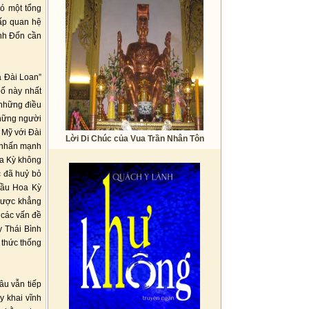
ó một tổng
cấp quan hệ
ịnh Đốn cần
a Đài Loan”
bố này nhất
 những điều
những người
 Mỹ với Đài
Lời Di Chúc của Vua Trần Nhân Tôn
c nhấn mạnh
oa Kỳ không
c đã huỷ bỏ
dầu Hoa Kỳ
 được khẳng
 các vấn đề
y Thái Bình
 thức thống
âu vẫn tiếp
y khai vĩnh