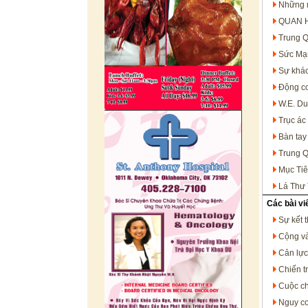
Những m
QUAN 
Trung Q
Sức Mạ
Sự khác
Động cơ
W.E. Du
Trục ác
Bàn tay
Trung Q
Mục Tiê
Lá Thư 
Các bài vi
Sự kết 
Cộng và 
Cản lực
Chiến t
Cuộc ch
Nguy cơ