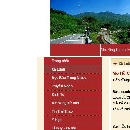
Mở rộng thị trườ
Trang nhất
Xã Lu
Xã Luận
Mơ Hồ C
Đọc Báo Trong Nước
Tiến sĩ N
Truyện Ngắn
Sức mạnh 
Kinh Tế
Loan và Ch
Âm vang sử Việt
mà kể cả 
Tân và Nhậ
Tin Thể Thao
Y Học
Bạch Ốc hi
Tâm lý - Xã hội