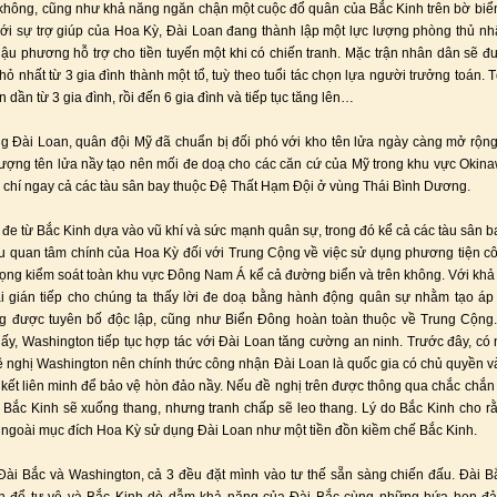
không, cũng như khả năng ngăn chận một cuộc đổ quân của Bắc Kinh trên bờ biể
với sự trợ giúp của Hoa Kỳ, Đài Loan đang thành lập một lực lượng phòng thủ n
ậu phương hỗ trợ cho tiền tuyến một khi có chiến tranh. Mặc trận nhân dân sẽ đ
nhỏ nhất từ 3 gia đình thành một tổ, tuỳ theo tuổi tác chọn lựa người trưởng toán. 
 dần từ 3 gia đình, rồi đến 6 gia đình và tiếp tục tăng lên…
g Đài Loan, quân đội Mỹ đã chuẩn bị đối phó với kho tên lửa ngày càng mở rộn
ượng tên lửa nầy tạo nên mối đe doạ cho các căn cứ của Mỹ trong khu vực Oki
chí ngay cả các tàu sân bay thuộc Đệ Thất Hạm Đội ở vùng Thái Bình Dương.
đe từ Bắc Kinh dựa vào vũ khí và sức mạnh quân sự, trong đó kể cả các tàu sân ba
 quan tâm chính của Hoa Kỳ đối với Trung Cộng về việc sử dụng phương tiện c
ọng kiểm soát toàn khu vực Đông Nam Á kể cả đường biển và trên không. Với kh
i gián tiếp cho chúng ta thấy lời đe doạ bằng hành động quân sự nhằm tạo áp
g được tuyên bố độc lập, cũng như Biển Đông hoàn toàn thuộc về Trung Cộng
ấy, Washington tiếp tục hợp tác với Đài Loan tăng cường an ninh. Trước đây, có
 nghị Washington nên chính thức công nhận Đài Loan là quốc gia có chủ quyền v
m kết liên minh để bảo vệ hòn đảo nầy. Nếu đề nghị trên được thông qua chắc chắ
 Bắc Kinh sẽ xuống thang, nhưng tranh chấp sẽ leo thang. Lý do Bắc Kinh cho r
 ngoài mục đích Hoa Kỳ sử dụng Đài Loan như một tiền đồn kiềm chế Bắc Kinh.
Đài Bắc và Washington, cả 3 đều đặt mình vào tư thế sẵn sàng chiến đấu. Đài 