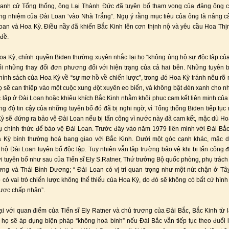
tranh cử Tổng thống, ông Lại Thành Đức đã tuyên bố tham vọng của đảng ông c
g nhiệm của Đài Loan ‘vào Nhà Trắng”. Ngụ ý rằng mục tiêu của ông là nâng 
oan và Hoa Kỳ. Điều nầy đã khiến Bắc Kinh lên cơn thịnh nộ và yêu cầu Hoa Th
 đề.
a Kỳ, chính quyền Biden thường xuyên nhắc lại họ “không ủng hộ sự độc lập củ
i những thay đổi đơn phương đối với hiện trạng của cả hai bên. Những tuyên 
hính sách của Hoa Kỳ về “sự mơ hồ về chiến lược”, trong đó Hoa Kỳ tránh nêu rõ
ọ sẽ can thiệp vào một cuộc xung đột xuyên eo biển, và không bật đèn xanh cho 
 lập ở Đài Loan hoặc khiêu khích Bắc Kinh nhằm khôi phục cam kết liên minh của
g độ tin cậy của những tuyên bố đó đã bị nghi ngờ, vì Tổng thống Biden tiếp tụ
ỳ sẽ đứng ra bảo vệ Đài Loan nếu bị tấn công vì nước này đã cam kết, mặc dù H
ụ chính thức để bảo vệ Đài Loan. Trước đây vào năm 1979 liên minh với Đài Bắ
oa Kỳ bình thường hoá bang giao với Bắc Kinh. Dưới một góc cạnh khác, mặc 
hộ Đài Loan tuyên bố độc lập. Tuy nhiên vẫn lập trường bảo vệ khi bị tấn công
ời tuyên bố như sau của Tiến sĩ Ely S.Ratner, Thứ trưởng Bộ quốc phòng, phụ trách
g và Thái Bình Dương; “ Đài Loan có vị trí quan trọng như một nút chận ở Tâ
có vai trò chiến lược không thể thiếu của Hoa Kỳ, do đó sẽ không có bất cứ hình
ược chấp nhận”.
ại với quan điểm của Tiến sĩ Ely Ratner và chủ trương của Đài Bắc, Bắc Kinh từ l
 họ sẽ áp dụng biện pháp “không hoà bình” nếu Đài Bắc vẫn tiếp tục theo đuổi l