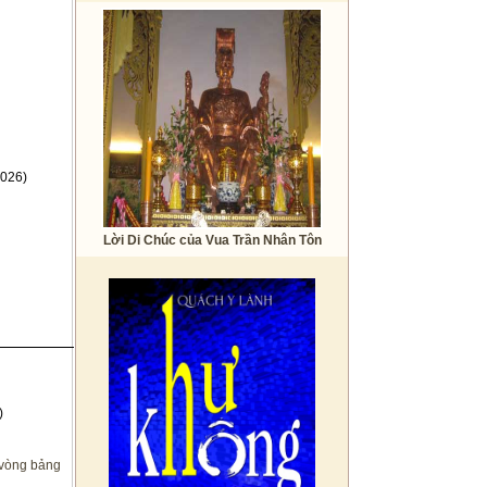
026)
Lời Di Chúc của Vua Trần Nhân Tôn
)
 vòng bảng