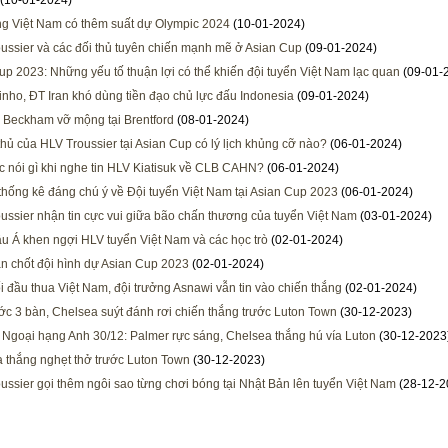
(10-01-2024)
g Việt Nam có thêm suất dự Olympic 2024
(10-01-2024)
ussier và các đối thủ tuyên chiến mạnh mẽ ở Asian Cup
(09-01-2024)
up 2023: Những yếu tố thuận lợi có thể khiến đội tuyển Việt Nam lạc quan
(09-01-
inho, ĐT Iran khó dùng tiền đạo chủ lực đấu Indonesia
(09-01-2024)
i Beckham vỡ mộng tại Brentford
(08-01-2024)
 thủ của HLV Troussier tại Asian Cup có lý lịch khủng cỡ nào?
(06-01-2024)
 nói gì khi nghe tin HLV Kiatisuk về CLB CAHN?
(06-01-2024)
hống kê đáng chú ý về Đội tuyển Việt Nam tại Asian Cup 2023
(06-01-2024)
ussier nhận tin cực vui giữa bão chấn thương của tuyển Việt Nam
(03-01-2024)
u Á khen ngợi HLV tuyển Việt Nam và các học trò
(02-01-2024)
n chốt đội hình dự Asian Cup 2023
(02-01-2024)
ối đầu thua Việt Nam, đội trưởng Asnawi vẫn tin vào chiến thắng
(02-01-2024)
ớc 3 bàn, Chelsea suýt đánh rơi chiến thắng trước Luton Town
(30-12-2023)
 Ngoại hạng Anh 30/12: Palmer rực sáng, Chelsea thắng hú vía Luton
(30-12-2023
 thắng nghẹt thở trước Luton Town
(30-12-2023)
ussier gọi thêm ngôi sao từng chơi bóng tại Nhật Bản lên tuyển Việt Nam
(28-12-2