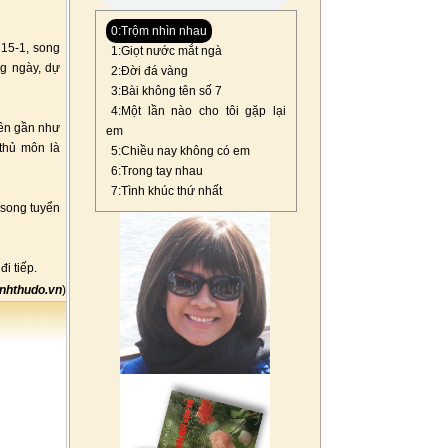
0:Trộm nhìn nhau
 15-1, song
1:Giọt nước mắt ngà
g ngày, dự
2:Đời đá vàng
3:Bài không tên số 7
4:Một lần nào cho tôi gặp lại
nên gần như
em
 thủ môn là
5:Chiều nay không có em
6:Trong tay nhau
7:Tình khúc thứ nhất
 song tuyển
i tiếp.
nhthudo.vn
)