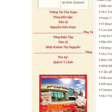
Asian Cup
tại New Zealand
Bắn sún
HLV Tro
Thông Tin Tòa Soạn
Tổng biên tập:
Asian C
Tiến Sĩ
Vì Mour
Nguyễn Hữu Hoạt
Con tra
Phụ Tá
Hai trợ
Tổng Biên Tập
Bầu Đức
Tiến Sĩ
Nhật Khánh Thy Nguyễn
Những t
Tổng
HLV Tro
Thư ký:
Báo châ
Quách Y Lành
Nhật Bả
4 lần đ
Dẫn trư
Kết quả
Chelsea
HLV Tro