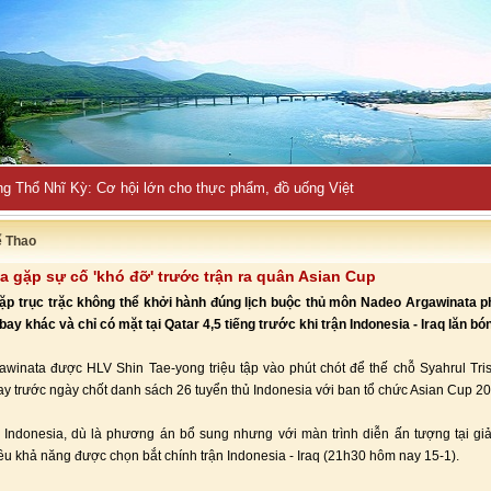
ng Thổ Nhĩ Kỳ: Cơ hội lớn cho thực phẩm, đồ uống Việt
ể Thao
a gặp sự cố 'khó đỡ' trước trận ra quân Asian Cup
ặp trục trặc không thể khởi hành đúng lịch buộc thủ môn Nadeo Argawinata p
ay khác và chỉ có mặt tại Qatar 4,5 tiếng trước khi trận Indonesia - Iraq lăn bó
winata được HLV Shin Tae-yong triệu tập vào phút chót để thế chỗ Syahrul Tri
y trước ngày chốt danh sách 26 tuyển thủ Indonesia với ban tổ chức Asian Cup 20
ndonesia, dù là phương án bổ sung nhưng với màn trình diễn ấn tượng tại giả
u khả năng được chọn bắt chính trận Indonesia - Iraq (21h30 hôm nay 15-1).