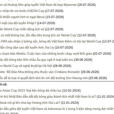
n và Hoàng Hên giúp tuyển Việt Nam đè bẹp Myanmar
(18-07-2026)
c nhận tin vui trước ASEAN Cup
(17-07-2026)
ê khiến người Anh lo ngại Messi
(15-07-2026)
bí mật của đội tuyển Pháp?
(14-07-2026)
bản World Cup chấn động lịch sử
(12-07-2026)
có một không hai, lần đầu tiên trong lịch sử 'World Cup'
(12-07-2026)
h FIFA xác nhận ý tưởng sốc, bóng đá Việt Nam thêm cơ hội dự World Cup
(12-07-2
ạ tấn công dàn sao đội tuyển Anh, Na Uy
(10-07-2026)
 chạm trán Modric: Cuộc hẹn của những bước chạy vượt thời gian
(02-07-2026)
các đội bóng bản lĩnh châu Âu gục ngã ở loạt luân lưu
(30-06-2026)
n World Cup và nghệ thuật tại Hà Nội
(28-06-2026)
eto: 'Bồ Đào Nha không phụ thuộc vào Cristiano Ronaldo'
(26-06-2026)
c dễ bị loại vì quyết định khó tin với đội trưởng Son Heung-min
(25-06-2026)
ết cũ:
c Asian Cup 2023: Đại tiệc bóng đá châu lục
(12-01-2024)
h thủ Nhật Bản dẫn dắt đội bóng giàu thành tích nhất Việt Nam là ai?
(11-01-2024
tisuk nói gì khi chia tay Hoàng Anh Gia Lai?
(11-01-2024)
ận đấu giữa đội tuyển Việt Nam và Indonesia là 1 trong 5 trận đáng mong đợi nhất