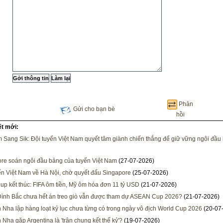
Phản
Gửi cho bạn bè
hồi
ết mới:
 Sang Sik: Đội tuyển Việt Nam quyết tâm giành chiến thắng để giữ vững ngôi đầu
re soán ngôi đầu bảng của tuyển Việt Nam
(27-07-2026)
ển Việt Nam về Hà Nội, chờ quyết đấu Singapore
(25-07-2026)
up kết thúc: FIFA ôm tiền, Mỹ ôm hóa đơn 11 tỷ USD
(21-07-2026)
Đình Bắc chưa hết án treo giò vẫn được tham dự ASEAN Cup 2026?
(21-07-2026)
 Nha lập hàng loạt kỷ lục chưa từng có trong ngày vô địch World Cup 2026
(20-07
 Nha gặp Argentina là 'trận chung kết thế kỷ'?
(19-07-2026)