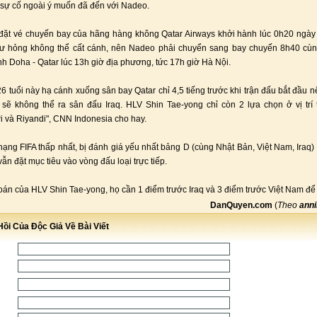
 sự cố ngoài ý muốn đã đến với Nadeo.
ặt vé chuyến bay của hãng hàng không Qatar Airways khởi hành lúc 0h20 ngày
ư hỏng không thể cất cánh, nên Nadeo phải chuyển sang bay chuyến 8h40 cùn
nh Doha - Qatar lúc 13h giờ địa phương, tức 17h giờ Hà Nội.
6 tuổi này hạ cánh xuống sân bay Qatar chỉ 4,5 tiếng trước khi trận đấu bắt đầu 
sẽ không thể ra sân đấu Iraq. HLV Shin Tae-yong chỉ còn 2 lựa chọn ở vị trí
i và Riyandi", CNN Indonesia cho hay.
hạng FIFA thấp nhất, bị đánh giá yếu nhất bảng D (cùng Nhật Bản, Việt Nam, Iraq)
ẫn đặt mục tiêu vào vòng đấu loại trực tiếp.
toán của HLV Shin Tae-yong, họ cần 1 điểm trước Iraq và 3 điểm trước Việt Nam để đ
DanQuyen.com
(
Theo
anni
ồi Của Độc Giả Về Bài Viết