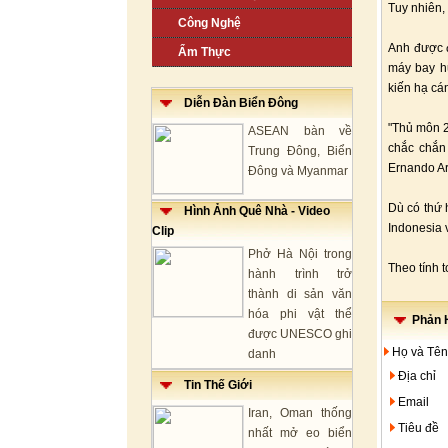
Tuy nhiên,
Công Nghệ
Anh được đ
Ẩm Thực
máy bay h
kiến hạ cá
Diễn Đàn Biển Đông
"Thủ môn 2
ASEAN bàn về
chắc chắn 
Trung Đông, Biển
Ernando Ar
Đông và Myanmar
Dù có thứ 
Hình Ảnh Quê Nhà - Video
Indonesia v
Clip
Phở Hà Nội trong
Theo tính 
hành trình trở
thành di sản văn
hóa phi vật thể
Phản H
được UNESCO ghi
Họ và Tên
danh
Địa chỉ
Tin Thế Giới
Email
Iran, Oman thống
Tiêu đề
nhất mở eo biển