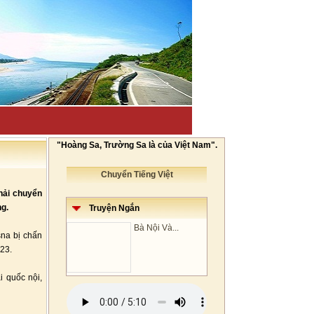
"Hoàng Sa, Trường Sa là của Việt Nam".
Chuyển Tiếng Việt
hải chuyển
ng.
Truyện Ngắn
Bà Nội Và...
sna bị chấn
23.
i quốc nội,