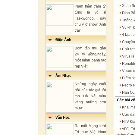
Xuân So
'Nam thần trăm tỷ'
từng là võ sĩ
Đình Bắ
Taekwondo, gây
Thống k
chú ý ở show 'Anh
Vũ khí 
trai'
4 kịch 
Điện Ảnh
Chuyện 
Bom tấn thu gần
Chủ tịc
24 tỷ đồng/ngày,
Virus l
một mình oanh tạc
Ronaldo
rạp Việt
Vì sao 
Âm Nhạc
Điểm hẹ
Những ngày cuối
Pedro N
đời của tác giả lời
Hàn Quố
thơ 'Hà Nội mùa
Các bài vi
vắng những cơn
Khai mạ
mưa'
Cựu dan
Văn Học
HLV Kia
Ra mắt Mạng lưới
AFC: Tr
Tri thức Việt Nam