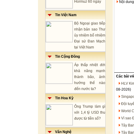
Hormuz 60 ngày
Nội dung
Tin Việt Nam
Bộ Ngoại giao tiếp
nhận bản sao Thư
ủy nhiệm bổ nhiệm
Đại sứ Đan Mạch
tại Việt Nam
Tin Cộng Đồng
Áp thấp nhiệt đới
khả năng mạnh
Các bài vi
thành bão, ảnh
hưởng thế nào
HLV Kim
đến nước ta?
08-2026)
Singapo
Tin Hoa Kỳ
Đội tuy
Ông Trump làm gì
World C
với 1,4 tỷ USD thu
Vì sao 
được từ tiền số?
Tây Ban
Văn Nghệ
Tây Ban