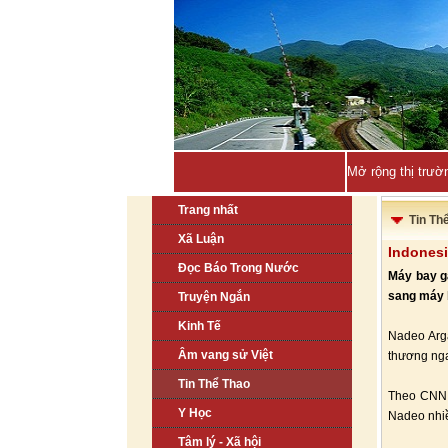
Mở rộng thị trườ
Trang nhất
Tin Th
Xã Luận
Indonesi
Đọc Báo Trong Nước
Máy bay g
sang máy b
Truyện Ngắn
Kinh Tế
Nadeo Arga
Âm vang sử Việt
thương nga
Tin Thể Thao
Theo CNN I
Y Học
Nadeo nhiề
Tâm lý - Xã hội