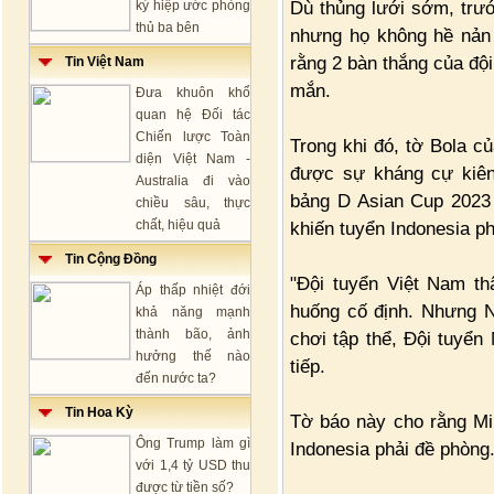
Dù thủng lưới sớm, trướ
ký hiệp ước phòng
thủ ba bên
nhưng họ không hề nản 
rằng 2 bàn thắng của độ
Tin Việt Nam
mắn.
Đưa khuôn khổ
quan hệ Đối tác
Chiến lược Toàn
Trong khi đó, tờ Bola c
diện Việt Nam -
được sự kháng cự kiên
Australia đi vào
bảng D Asian Cup 2023 
chiều sâu, thực
chất, hiệu quả
khiến tuyển Indonesia ph
Tin Cộng Đồng
"Đội tuyển Việt Nam th
Áp thấp nhiệt đới
huống cố định. Nhưng N
khả năng mạnh
thành bão, ảnh
chơi tập thể, Đội tuyển 
hưởng thế nào
tiếp.
đến nước ta?
Tin Hoa Kỳ
Tờ báo này cho rằng Mi
Ông Trump làm gì
Indonesia phải đề phòng
với 1,4 tỷ USD thu
được từ tiền số?