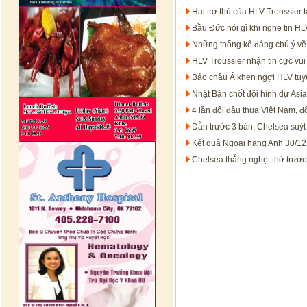
Hai trợ thủ của HLV Troussier 
Bầu Đức nói gì khi nghe tin H
Những thống kê đáng chú ý về 
HLV Troussier nhận tin cực vu
Báo châu Á khen ngợi HLV tuyể
Nhật Bản chốt đội hình dự As
4 lần đối đầu thua Việt Nam, đ
Dẫn trước 3 bàn, Chelsea suýt
Kết quả Ngoại hạng Anh 30/12:
Chelsea thắng nghẹt thở trướ