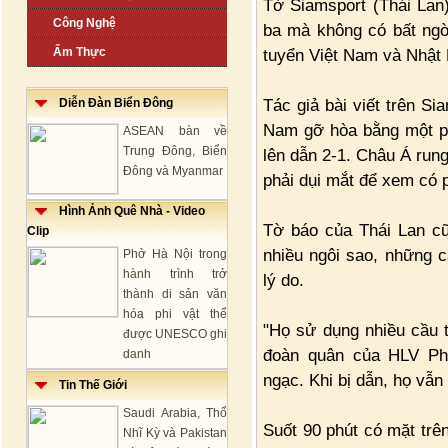
Tờ Siamsport (Thái Lan)
Công Nghệ
ba mà không có bất ngờ 
Ẩm Thực
tuyển Việt Nam và Nhật 
Tác giả bài viết trên Si
Diễn Đàn Biển Đông
Nam gỡ hòa bằng một ph
ASEAN bàn về
Trung Đông, Biển
lên dẫn 2-1. Châu Á rung
Đông và Myanmar
phải dụi mắt để xem có p
Hình Ảnh Quê Nhà - Video
Tờ báo của Thái Lan c
Clip
nhiều ngôi sao, những c
Phở Hà Nội trong
hành trình trở
lý do.
thành di sản văn
hóa phi vật thể
"Họ sử dụng nhiều cầu t
được UNESCO ghi
đoàn quân của HLV Phi
danh
ngạc. Khi bị dẫn, họ vẫn 
Tin Thế Giới
Saudi Arabia, Thổ
Suốt 90 phút có mặt trê
Nhĩ Kỳ và Pakistan