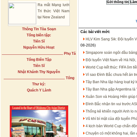
Ra mắt Mạng lưới
Tri thức Việt Nam
tại New Zealand
Thông Tin Tòa Soạn
Các bài viết mới:
Tổng biên tập:
HLV Kim Sang Sik: Đội tuyển V
Tiến Sĩ
08-2026)
Nguyễn Hữu Hoạt
Singapore soán ngôi đầu bảng
Phụ Tá
Tổng Biên Tập
Đội tuyển Việt Nam về Hà Nội,
Tiến Sĩ
World Cup kết thúc: FIFA ôm t
Nhật Khánh Thy Nguyễn
Vì sao Đình Bắc chưa hết án 
Tổng
Tây Ban Nha lập hàng loạt kỷ 
Thư ký:
Tây Ban Nha gặp Argentina là '
Quách Y Lành
Xuân Son và Hoàng Hên giúp 
Đình Bắc nhận tin vui trước 
Thống kê khiến người Anh lo n
Vũ khí bí mật của đội tuyển P
4 kịch bản World Cup chấn độn
Chuyện có một không hai, lần đ