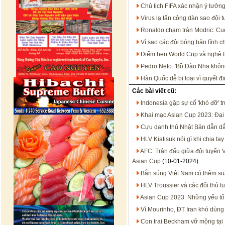
Chủ tịch FIFA xác nhận ý tưởn
Virus lạ tấn công dàn sao đội 
Ronaldo chạm trán Modric: Cu
Vì sao các đội bóng bản lĩnh c
Điểm hẹn World Cup và nghệ th
Pedro Neto: 'Bồ Đào Nha không
Hàn Quốc dễ bị loại vì quyết đ
Các bài viết cũ:
Indonesia gặp sự cố 'khó đỡ' t
Khai mạc Asian Cup 2023: Đại 
Cựu danh thủ Nhật Bản dẫn dắt 
HLV Kiatisuk nói gì khi chia t
AFC: Trận đấu giữa đội tuyển 
Asian Cup
(10-01-2024)
Bắn súng Việt Nam có thêm su
HLV Troussier và các đối thủ 
Asian Cup 2023: Những yếu tố t
Vì Mourinho, ĐT Iran khó dùng
Con trai Beckham vỡ mộng tại 