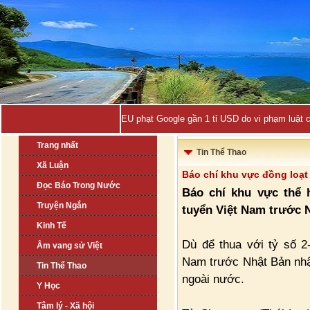
EU phạt Google gần 1 tỉ USD do vi phạm luật 
Trang nhất
Tin Thể Thao
Xã Luận
Báo chí khu vực đồng loạt 
Đọc Báo Trong Nước
Báo chí khu vực thể 
Truyện Ngắn
tuyển Việt Nam trước 
Kinh Tế
Dù để thua với tỷ số 2
Âm vang sử Việt
Nam trước Nhật Bản nhậ
Tin Thể Thao
ngoài nước.
Y Học
Tâm lý - Xã hội