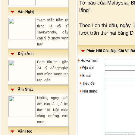
Tờ báo của Malaysia, Bh
lắng".
Văn Nghệ
'Nam thần trăm tỷ'
Theo lịch thi đấu, ngày 
từng là võ sĩ
lượt trận thứ hai bảng D
Taekwondo, gây
chú ý ở show 'Anh
trai'
Phản Hồi Của Độc Giả Về Bài
Điện Ảnh
Họ và Tên
Bom tấn thu gần
Địa chỉ
24 tỷ đồng/ngày,
một mình oanh tạc
Email
rạp Việt
Tiêu đề
Âm Nhạc
Nội dung
Những ngày cuối
đời của tác giả lời
thơ 'Hà Nội mùa
vắng những cơn
mưa'
Văn Học