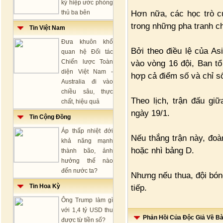
ký hiệp ước phòng
Hơn nữa, các học trò c
thủ ba bên
trong những pha tranh c
Tin Việt Nam
Đưa khuôn khổ
Bởi theo điều lệ của As
quan hệ Đối tác
Chiến lược Toàn
vào vòng 16 đội, Ban tổ
diện Việt Nam -
hợp cả điểm số và chỉ s
Australia đi vào
chiều sâu, thực
Theo lịch, trận đấu gi
chất, hiệu quả
ngày 19/1.
Tin Cộng Đồng
Áp thấp nhiệt đới
Nếu thắng trận này, đoà
khả năng mạnh
hoặc nhì bảng D.
thành bão, ảnh
hưởng thế nào
đến nước ta?
Nhưng nếu thua, đội bón
Tin Hoa Kỳ
tiếp.
Ông Trump làm gì
với 1,4 tỷ USD thu
Phản Hồi Của Độc Giả Về Bài
được từ tiền số?