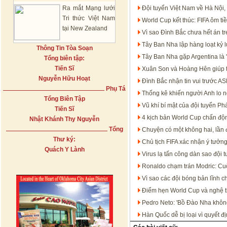
Ra mắt Mạng lưới
Đội tuyển Việt Nam về Hà Nội,
Tri thức Việt Nam
World Cup kết thúc: FIFA ôm t
tại New Zealand
Vì sao Đình Bắc chưa hết án 
Tây Ban Nha lập hàng loạt kỷ 
Thông Tin Tòa Soạn
Tây Ban Nha gặp Argentina là '
Tổng biên tập:
Tiến Sĩ
Xuân Son và Hoàng Hên giúp 
Nguyễn Hữu Hoạt
Đình Bắc nhận tin vui trước 
Phụ Tá
Thống kê khiến người Anh lo n
Tổng Biên Tập
Vũ khí bí mật của đội tuyển P
Tiến Sĩ
4 kịch bản World Cup chấn độn
Nhật Khánh Thy Nguyễn
Tổng
Chuyện có một không hai, lần đ
Thư ký:
Chủ tịch FIFA xác nhận ý tưởn
Quách Y Lành
Virus lạ tấn công dàn sao đội 
Ronaldo chạm trán Modric: Cu
Vì sao các đội bóng bản lĩnh c
Điểm hẹn World Cup và nghệ th
Pedro Neto: 'Bồ Đào Nha không
Hàn Quốc dễ bị loại vì quyết đ