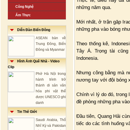
Thực tế, điều này đã đ
những năm qua.
Công Nghệ
Ẩm Thực
Mới nhất, ở trận gặp Ira
những pha vào bóng như 
Diễn Đàn Biển Đông
ASEAN bàn về
Theo thống kê, Indonesi
Trung Đông, Biển
Đông và Myanmar
Tây Á. Trọng tài cũng
Indonesia.
Hình Ảnh Quê Nhà - Video
Clip
Nhưng công bằng mà nói,
Phở Hà Nội trong
nương tay với đội bóng 
hành trình trở
thành di sản văn
hóa phi vật thể
Chính vì lý do đó, trong
được UNESCO ghi
đề phòng những pha vào 
danh
Tin Thế Giới
Đầu tiên, Quang Hải cù
Saudi Arabia, Thổ
tiếc do các tình huống v
Nhĩ Kỳ và Pakistan