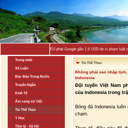
EU phạt Google gần 1 tỉ USD do vi phạm luật 
Trang nhất
Tin Thể Thao
Xã Luận
Không phải sao nhập tịch,
Đọc Báo Trong Nước
Indonesia
Đội tuyển Việt Nam p
Truyện Ngắn
của Indonesia trong trậ
Kinh Tế
Âm vang sử Việt
Bóng đá Indonesia luôn n
Tin Thể Thao
chạm.
Y Học
Tâm lý - Xã hội