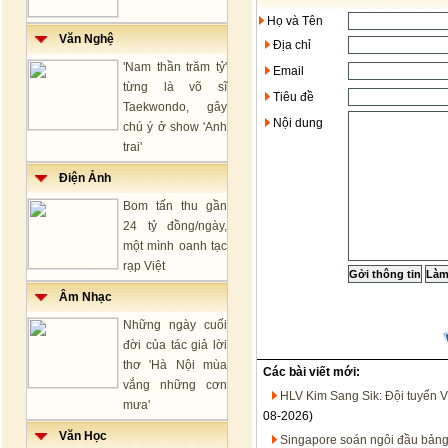
Họ và Tên
Văn Nghệ
Địa chỉ
'Nam thần trăm tỷ'
Email
từng là võ sĩ
Tiêu đề
Taekwondo, gây
Nội dung
chú ý ở show 'Anh
trai'
Điện Ảnh
Bom tấn thu gần
24 tỷ đồng/ngày,
một mình oanh tạc
rạp Việt
Âm Nhạc
Những ngày cuối
đời của tác giả lời
thơ 'Hà Nội mùa
Các bài viết mới:
vắng những cơn
HLV Kim Sang Sik: Đội tuyển V
mưa'
08-2026)
Văn Học
Singapore soán ngôi đầu bảng