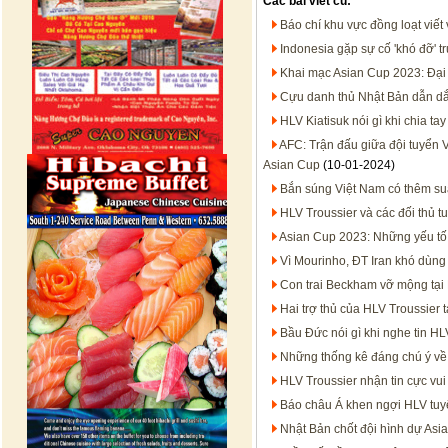
Các bài viết cũ:
Báo chí khu vực đồng loạt viết
Indonesia gặp sự cố 'khó đỡ' t
Khai mạc Asian Cup 2023: Đại 
Cựu danh thủ Nhật Bản dẫn dắt 
HLV Kiatisuk nói gì khi chia t
AFC: Trận đấu giữa đội tuyển 
Asian Cup
(10-01-2024)
Bắn súng Việt Nam có thêm su
HLV Troussier và các đối thủ 
Asian Cup 2023: Những yếu tố t
Vì Mourinho, ĐT Iran khó dùng
Con trai Beckham vỡ mộng tại 
Hai trợ thủ của HLV Troussier 
Bầu Đức nói gì khi nghe tin H
Những thống kê đáng chú ý về 
HLV Troussier nhận tin cực vu
Báo châu Á khen ngợi HLV tuyể
Nhật Bản chốt đội hình dự As