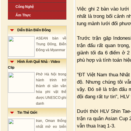
Công Nghệ
Việc ghi 2 bàn vào lưới
Ẩm Thực
nhất là trong bối cảnh n
tung mành lưới đối phươ
Diễn Đàn Biển Đông
Trước trận gặp Indonesi
ASEAN bàn về
Trung Đông, Biển
trận đấu rất quan trọng,
Đông và Myanmar
giành tối đa 6 điểm ở 2
phù hợp và tính toán hiệ
Hình Ảnh Quê Nhà - Video
Clip
"ĐT Việt Nam thua Nhật 
Phở Hà Nội trong
hành trình trở
độ. Nhưng chúng tôi vẫ
thành di sản văn
vậy. Đó sẽ là trận đấu 
hóa phi vật thể
đội đang rất tự tin", HL
được UNESCO ghi
danh
Dưới thời HLV Shin Tae
Tin Thế Giới
trận ra quân Asian Cup 
Iran, Oman thống
vẫn thua Iraq 1-3.
nhất mở eo biển