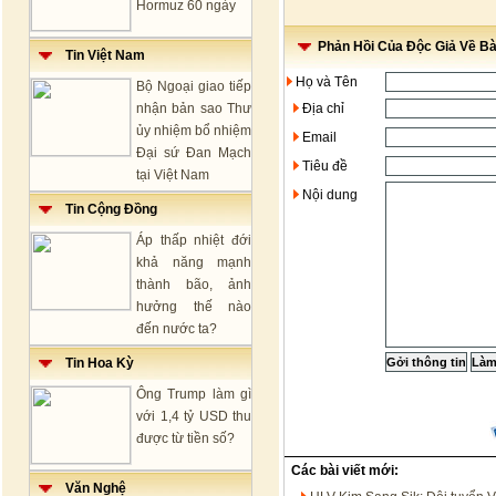
Hormuz 60 ngày
Phản Hồi Của Độc Giả Về Bài
Tin Việt Nam
Họ và Tên
Bộ Ngoại giao tiếp
nhận bản sao Thư
Địa chỉ
ủy nhiệm bổ nhiệm
Email
Đại sứ Đan Mạch
Tiêu đề
tại Việt Nam
Nội dung
Tin Cộng Đồng
Áp thấp nhiệt đới
khả năng mạnh
thành bão, ảnh
hưởng thế nào
đến nước ta?
Tin Hoa Kỳ
Ông Trump làm gì
với 1,4 tỷ USD thu
được từ tiền số?
Các bài viết mới:
Văn Nghệ