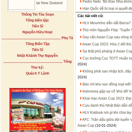
Pedro Neto: 'Bồ Đào Nha không
tại New Zealand
Hàn Quốc dễ bị loại vì quyết đ
Thông Tin Tòa Soạn
Các bài viết cũ:
Tổng biên tập:
HLV Mourinho dẫn dắt Barca?
Tiến Sĩ
Thủ môn Nguyễn Filip: 'Tuyển 
Nguyễn Hữu Hoạt
Gay cấn Asian Cup sau vòng đ
Phụ Tá
Tổng Biên Tập
Asian Cup 2023: Hòa 2 đối thủ 
Tiến Sĩ
Sự thật phũ phàng ở Asian Cu
Nhật Khánh Thy Nguyễn
Cục trưởng Cục TDTT: Huấn l
Tổng
2024)
Thư ký:
Không phải sao nhập tịch, đây
Quách Y Lành
2024)
Báo chí khu vực đồng loạt viết
Indonesia gặp sự cố 'khó đỡ' t
Khai mạc Asian Cup 2023: Đại 
Cựu danh thủ Nhật Bản dẫn dắt 
HLV Kiatisuk nói gì khi chia t
AFC: Trận đấu giữa đội tuyển 
Asian Cup
(10-01-2024)