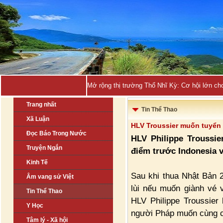
Mở rộng thị trường Thổ Nhĩ Kỳ: Cơ hội lớn ch
Trang nhất
Tin Thể Thao
Xã Luận
HLV Troussier muốn tuyển 
Đọc Báo Trong Nước
HLV Philippe Troussie
Truyện Ngắn
điểm trước Indonesia v
Kinh Tế
Sau khi thua Nhật Bản 
Âm vang sử Việt
lùi nếu muốn giành vé 
Tin Thể Thao
HLV Philippe Troussier 
Y Học
người Pháp muốn cùng cá
Tâm lý - Xã hội