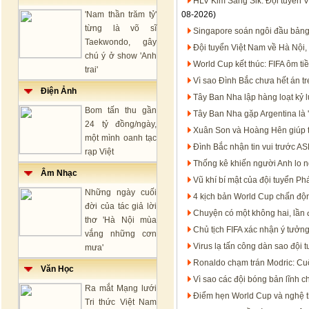
HLV Kim Sang Sik: Đội tuyển V
'Nam thần trăm tỷ'
08-2026)
từng là võ sĩ
Singapore soán ngôi đầu bảng
Taekwondo, gây
Đội tuyển Việt Nam về Hà Nội,
chú ý ở show 'Anh
World Cup kết thúc: FIFA ôm t
trai'
Vì sao Đình Bắc chưa hết án 
Điện Ảnh
Tây Ban Nha lập hàng loạt kỷ 
Bom tấn thu gần
Tây Ban Nha gặp Argentina là '
24 tỷ đồng/ngày,
Xuân Son và Hoàng Hên giúp 
một mình oanh tạc
Đình Bắc nhận tin vui trước 
rạp Việt
Thống kê khiến người Anh lo n
Âm Nhạc
Vũ khí bí mật của đội tuyển P
Những ngày cuối
4 kịch bản World Cup chấn độn
đời của tác giả lời
Chuyện có một không hai, lần đ
thơ 'Hà Nội mùa
Chủ tịch FIFA xác nhận ý tưởn
vắng những cơn
Virus lạ tấn công dàn sao đội 
mưa'
Ronaldo chạm trán Modric: Cu
Văn Học
Vì sao các đội bóng bản lĩnh c
Ra mắt Mạng lưới
Điểm hẹn World Cup và nghệ th
Tri thức Việt Nam