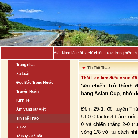
Việt Nam là 'mắt xích' chiến lược trong hiện
Trang nhất
Tin Thể Thao
Xã Luận
Thái Lan làm điều chưa độ
Đọc Báo Trong Nước
'Voi chiến' trở thành
Truyện Ngắn
bảng Asian Cup, nhờ đó
Kinh Tế
Đêm 25-1, đội tuyển Thá
Âm vang sử Việt
Út 0-0 tại lượt trận cuố
Tin Thể Thao
0 và chiến thắng 2-0 tr
Y Học
vòng 1/8 với tư cách nhì
Tâm lý - Xã hội