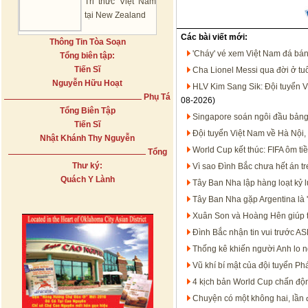
Tri thức Việt Nam
tại New Zealand
Các bài viết mới:
Thông Tin Tòa Soạn
'Cháy' vé xem Việt Nam đá bá
Tổng biên tập:
Tiến Sĩ
Cha Lionel Messi qua đời ở tu
Nguyễn Hữu Hoạt
HLV Kim Sang Sik: Đội tuyển V
Phụ Tá
08-2026)
Tổng Biên Tập
Singapore soán ngôi đầu bảng
Tiến Sĩ
Đội tuyển Việt Nam về Hà Nội,
Nhật Khánh Thy Nguyễn
World Cup kết thúc: FIFA ôm t
Tổng
Thư ký:
Vì sao Đình Bắc chưa hết án 
Quách Y Lành
Tây Ban Nha lập hàng loạt kỷ 
Tây Ban Nha gặp Argentina là '
Xuân Son và Hoàng Hên giúp 
Đình Bắc nhận tin vui trước 
Thống kê khiến người Anh lo n
Vũ khí bí mật của đội tuyển P
4 kịch bản World Cup chấn độn
Chuyện có một không hai, lần đ