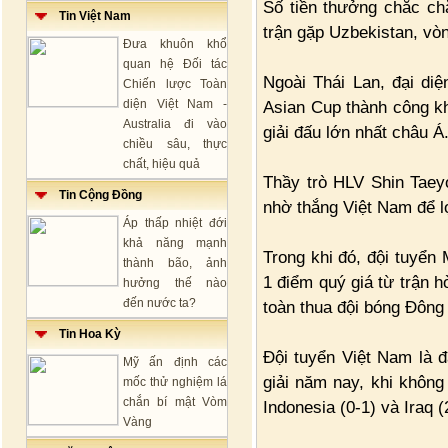
Số tiền thưởng chắc ch
Tin Việt Nam
trận gặp Uzbekistan, vòn
Đưa khuôn khổ
quan hệ Đối tác
Ngoài Thái Lan, đại di
Chiến lược Toàn
diện Việt Nam -
Asian Cup thành công khi
Australia đi vào
giải đấu lớn nhất châu Á
chiều sâu, thực
chất, hiệu quả
Thầy trò HLV Shin Taey
Tin Cộng Đồng
nhờ thắng Việt Nam để lọ
Áp thấp nhiệt đới
khả năng mạnh
Trong khi đó, đội tuyển 
thành bão, ảnh
1 điểm quý giá từ trận 
hưởng thế nào
đến nước ta?
toàn thua đội bóng Đông
Tin Hoa Kỳ
Đội tuyển Việt Nam là 
Mỹ ấn định các
giải năm nay, khi không
mốc thử nghiệm lá
chắn bí mật Vòm
Indonesia (0-1) và Iraq (
Vàng