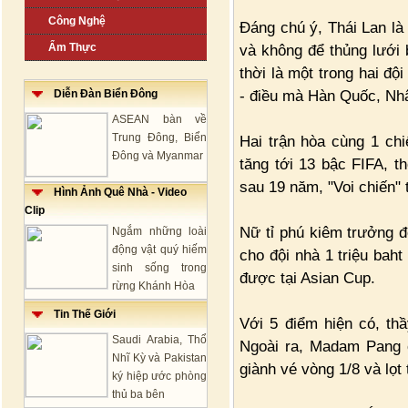
Công Nghệ
Đáng chú ý, Thái Lan là 
Ẩm Thực
và không để thủng lưới 
thời là một trong hai độ
- điều mà Hàn Quốc, Nhật
Diễn Đàn Biển Đông
ASEAN bàn về
Trung Đông, Biển
Hai trận hòa cùng 1 chi
Đông và Myanmar
tăng tới 13 bậc FIFA, th
sau 19 năm, "Voi chiến" t
Hình Ảnh Quê Nhà - Video
Clip
Nữ tỉ phú kiêm trưởng 
Ngắm những loài
động vật quý hiếm
cho đội nhà 1 triệu bah
sinh sống trong
được tại Asian Cup.
rừng Khánh Hòa
Tin Thế Giới
Với 5 điểm hiện có, thầy
Saudi Arabia, Thổ
Ngoài ra, Madam Pang c
Nhĩ Kỳ và Pakistan
giành vé vòng 1/8 và lọt 
ký hiệp ước phòng
thủ ba bên