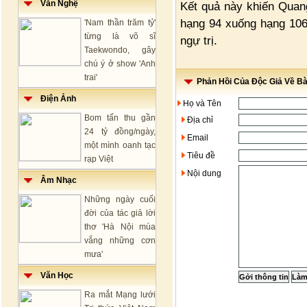
Văn Nghệ
Kết quả này khiến Quang
hạng 94 xuống hạng 106
'Nam thần trăm tỷ'
từng là võ sĩ
ngự trị.
Taekwondo, gây
chú ý ở show 'Anh
trai'
Phản Hồi Của Độc Giả Về Bài
Điện Ảnh
Họ và Tên
Bom tấn thu gần
Địa chỉ
24 tỷ đồng/ngày,
Email
một mình oanh tạc
Tiêu đề
rạp Việt
Nội dung
Âm Nhạc
Những ngày cuối
đời của tác giả lời
thơ 'Hà Nội mùa
vắng những cơn
mưa'
Văn Học
Ra mắt Mạng lưới