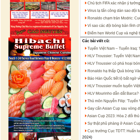
Chủ tịch FIFA xác nhận ý tưởn
Virus lạ tấn công dàn sao đội 
Ronaldo chạm trán Modric: Cu
Vì sao các đội bóng bản lĩnh c
Điểm hẹn World Cup và nghệ th
Các bài viết cũ:
Tuyển Việt Nam – Tuyển Iraq: '
HLV Troussier: Tuyển Việt Nam k
HLV Troussier có phá hoại bó
Ronaldo hạ thấp Quả bóng Vàng
Báo Hàn Quốc tiết lộ bất ngờ
HLV Troussier muốn tuyển Việt
HLV Mourinho dẫn dắt Barca?
Thủ môn Nguyễn Filip: 'Tuyển 
Gay cấn Asian Cup sau vòng đ
Asian Cup 2023: Hòa 2 đối thủ 
Sự thật phũ phàng ở Asian Cu
Cục trưởng Cục TDTT: Huấn l
2024)