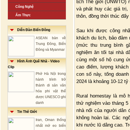
lịch Thế giới (UNWTO) n
Công Nghệ
và phát huy các giá trị
Ẩm Thực
thôn, đồng thời thúc đẩy
Sau khi được công nhậ
Diễn Đàn Biển Đông
khách du lịch, bảo đảm 
ASEAN bàn về
Trung Đông, Biển
(mức thu trung bình gầ
Đông và Myanmar
nghiệm ăn tối tại nhà d
cùng một số hộ cung ứn
Hình Ảnh Quê Nhà - Video
cao điểm, lượng khách 
Clip
con số này, tổng doanh
Phở Hà Nội trong
hành trình trở
2024 là khoảng 10-12 tỷ
thành di sản văn
hóa phi vật thể
Rural homestay là mô hì
được UNESCO ghi
thử nghiệm vào tháng 5 
danh
nhà nổi của người dân đ
Tin Thế Giới
không hoàn lại. Các ngô
Iran, Oman thống
khi nước lũ dâng cao. T
nhất mở eo biển