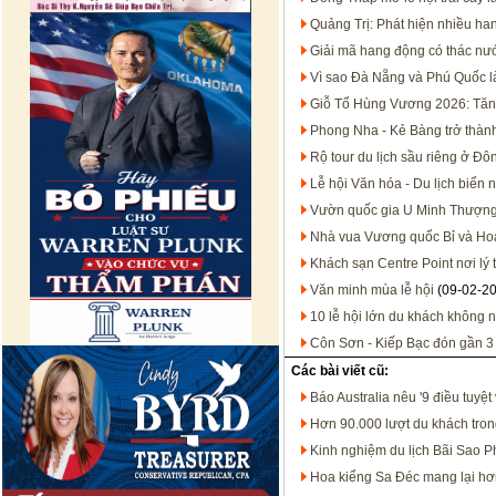
Quảng Trị: Phát hiện nhiều h
Giải mã hang động có thác n
Vì sao Đà Nẵng và Phú Quốc là
Giỗ Tổ Hùng Vương 2026: Tăng 
Phong Nha - Kẻ Bàng trở thành 
Rộ tour du lịch sầu riêng ở Đ
Lễ hội Văn hóa - Du lịch biển
Vườn quốc gia U Minh Thượng 
Nhà vua Vương quốc Bỉ và Ho
Khách sạn Centre Point nơi l
Văn minh mùa lễ hội
(09-02-2
10 lễ hội lớn du khách không 
Côn Sơn - Kiếp Bạc đón gần 3 
Các bài viết cũ:
Báo Australia nêu '9 điều tuyệt
Hơn 90.000 lượt du khách tron
Kinh nghiệm du lịch Bãi Sao 
Hoa kiểng Sa Đéc mang lại hơn