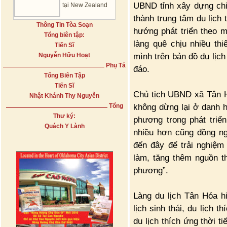
UBND tỉnh xây dựng chi
tại New Zealand
thành trung tâm du lịch
Thông Tin Tòa Soạn
hướng phát triển theo mô
Tổng biên tập:
làng quê chịu nhiều th
Tiến Sĩ
mình trên bản đồ du lịch
Nguyễn Hữu Hoạt
Phụ Tá
đáo.
Tổng Biên Tập
Tiến Sĩ
Chủ tịch UBND xã Tân H
Nhật Khánh Thy Nguyễn
không dừng lại ở danh 
Tổng
Thư ký:
phương trong phát triển
Quách Y Lành
nhiều hơn cũng đồng ng
đến đây để trải nghiệm
làm, tăng thêm nguồn th
phương”.
Làng du lịch Tân Hóa h
lịch sinh thái, du lịch 
du lịch thích ứng thời t