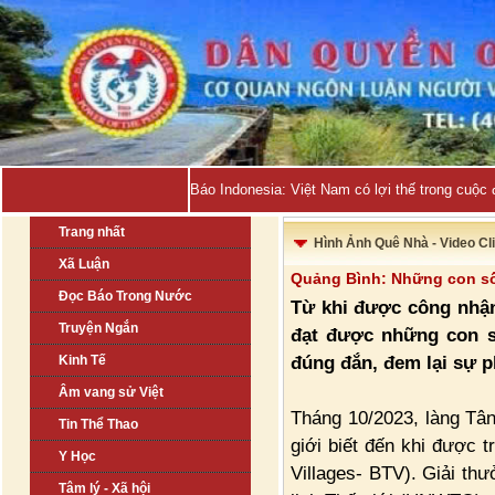
Báo Indonesia: Việt Nam có lợi thế trong cuộc 
Trang nhất
Hình Ảnh Quê Nhà - Video Cl
Xã Luận
Quảng Bình: Những con số 'b
Đọc Báo Trong Nước
Từ khi được công nhận 
Truyện Ngắn
đạt được những con s
đúng đắn, đem lại sự p
Kinh Tế
Âm vang sử Việt
Tháng 10/2023, làng Tâ
Tin Thể Thao
giới biết đến khi được t
Y Học
Villages- BTV). Giải th
Tâm lý - Xã hội