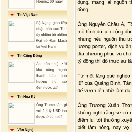
dụng, mang lại nguồn t
Hormuz 60 ngày
đồng.
Tin Việt Nam
Bộ Ngoại giao tiếp
Ông Nguyễn Châu Á, Tổn
nhận bản sao Thư
mô hình du lịch cộng đồ
ủy nhiệm bổ nhiệm
nhưng nếu nguồn thu t
Đại sứ Đan Mạch
lương porter, dịch vụ 
tại Việt Nam
địa phương phục vụ cho 
Tin Cộng Đồng
tỷ đồng thì đó thực sự l
Áp thấp nhiệt đới
khả năng mạnh
Từ một làng quê nghèo 
thành bão, ảnh
hưởng thế nào
lũ” của Quảng Bình, Tân 
đến nước ta?
để vươn lên nhờ làm du l
Tin Hoa Kỳ
Ông Trương Xuân Thơm
Ông Trump làm gì
với 1,4 tỷ USD thu
không nghĩ rằng sẽ có 
được từ tiền số?
điểm lui tới thường xuy
biết làm nông, nay vợ
Văn Nghệ