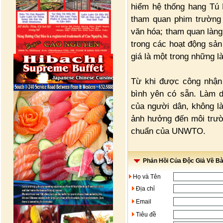
hiểm hệ thống hang Tú L
tham quan phim trường K
văn hóa; tham quan làng
trong các hoạt động sả
giá là một trong những l
Từ khi được công nhận 
bình yên có sẵn. Làm 
của người dân, không là
ảnh hưởng đến môi trườn
chuẩn của UNWTO.
Phản Hồi Của Độc Giả Về Bài
Họ và Tên
Địa chỉ
Email
Tiêu đề