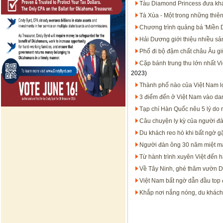
Tàu Diamond Princess đưa khác
Tà Xùa - Một trong những thiê
Chương trình quảng bá 'Miền D
Hải Dương giới thiệu nhiều s
Phố đi bộ đậm chất châu Âu giữ
Cặp bánh trung thu lớn nhất V
2023)
Thành phố nào của Việt Nam l
3 điểm đến ở Việt Nam vào dan
Tạp chí Hàn Quốc nêu 5 lý do
Câu chuyện ly kỳ của người đà
Du khách reo hò khi bất ngờ g
Người đàn ông 30 năm miệt mà
Từ hành trình xuyên Việt đến h
Về Tây Ninh, ghé thăm vườn D
Việt Nam bất ngờ dẫn đầu top 
Khắp nơi nắng nóng, du khách 