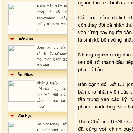
nguồn thu từ chính căn n
'Nam thần trăm tỷ'
từng là võ sĩ
Các hoạt động du lịch kh
Taekwondo, gây
chú ý ở show 'Anh
còn thay đổi cả nhận th
trai'
vào rừng nay người dân đ
là sinh kế bền vững nhất
Điện Ảnh
Bom tấn thu gần
24 tỷ đồng/ngày,
Những người nông dân 
một mình oanh tạc
tạo để trở thành đầu bếp
rạp Việt
phá Tú Làn.
Âm Nhạc
Những ngày cuối
Bên cạnh đó, Sở Du lịch
đời của tác giả lời
bản cho nhân viên các c
thơ 'Hà Nội mùa
tập trung vào các kỹ n
vắng những cơn
phẩm, marketing, vận hà
mưa'
Văn Học
Theo Chủ tịch UBND xã 
Ra mắt Mạng lưới
đã cùng với chính quy
Tri thức Việt Nam