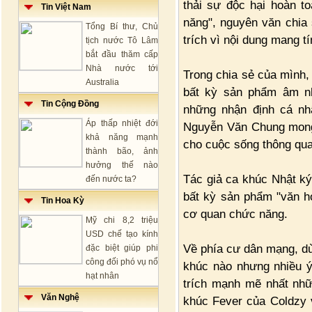
thải sự độc hại hoàn t
Tin Việt Nam
năng", nguyên văn chia
Tổng Bí thư, Chủ
trích vì nội dung mang tí
tịch nước Tô Lâm
bắt đầu thăm cấp
Nhà nước tới
Trong chia sẻ của mình
Australia
bất kỳ sản phẩm âm nh
Tin Cộng Đồng
những nhận định cá nhâ
Áp thấp nhiệt đới
Nguyễn Văn Chung mong 
khả năng mạnh
cho cuộc sống thông qu
thành bão, ảnh
hưởng thế nào
Tác giả ca khúc Nhật ký
đến nước ta?
bất kỳ sản phẩm "văn h
Tin Hoa Kỳ
cơ quan chức năng.
Mỹ chi 8,2 triệu
USD chế tạo kính
Về phía cư dân mạng, d
đặc biệt giúp phi
công đối phó vụ nổ
khúc nào nhưng nhiều ý
hạt nhân
trích mạnh mẽ nhất nhữ
Văn Nghệ
khúc Fever của Coldzy v