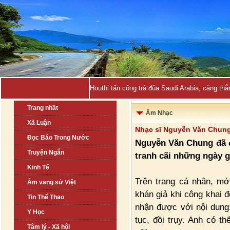
Houthi tấn công trả đũa Saudi Arabia, căng thẳ
Trang nhất
Âm Nhạc
Xã Luận
Nhạc sĩ Nguyễn Văn Chung 
Đọc Báo Trong Nước
Nguyễn Văn Chung đã đ
Truyện Ngắn
tranh cãi những ngày g
Kinh Tế
Trên trang cá nhân, m
Âm vang sử Việt
khán giả khi công khai đ
Tin Thể Thao
nhận được với nội dung:
Y Học
tục, đồi trụy. Anh có 
Tâm lý - Xã hội