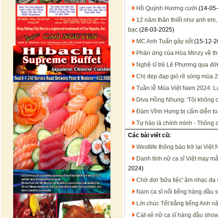
Hồ Quỳnh Hương cưới
(14-05
12 năm thân thiết như anh em, 
bạc
(28-03-2025)
MC Anh Tuấn gây sốt
(15-12-2
Phản ứng của Hòa Minzy về thô
Nghệ sĩ trẻ Lê Phương qua đời 
Chị đẹp đạp gió rẽ sóng mùa 2
Tuần lễ Múa Việt Nam 2024: La
Diva Hồng Nhung: 'Tôi không cò
Đàm Vĩnh Hưng bị cấm diễn to
Tự hào là chính mình - Thông đ
Các bài viết cũ:
Westlife thông báo trở lại Việt
Danh tính nữ ca sĩ Việt may mắ
2024)
Chờ đợi 'bữa tiệc' âm nhạc đa 
Nam ca sĩ nổi tiếng hàng đầu s
Lời chúc Tết bằng tiếng Anh n
Cát-xê nữ ca sĩ hàng đầu showb