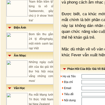
và phong cách âm nhạc 
'Nam thần trăm tỷ'
từng là võ sĩ
Taekwondo, gây
Được biết, ca khúc mới 
chú ý ở show 'Anh
mắt chính là bởi phần c
trai'
này lại không dán nhãn 
Điện Ảnh
quan chức năng vào cuộ
Bom tấn thu gần
thế hệ khán giả trẻ.
24 tỷ đồng/ngày,
một mình oanh tạc
rạp Việt
Mặc dù nhận về vô vàn c
khúc Fever vẫn xuất hiệ
Âm Nhạc
Những ngày cuối
đời của tác giả lời
Phản Hồi Của Độc Giả Về Bài
thơ 'Hà Nội mùa
vắng những cơn
Họ và Tên
mưa'
Địa chỉ
Văn Học
Email
Tiêu đề
Ra mắt Mạng lưới
Tri thức Việt Nam
Nội dung
tại New Zealand