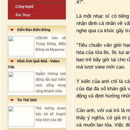
ạ?".
Công Nghệ
Ẩm Thực
Là một nhạc sĩ có tiến
nhận định cá nhân về vấ
nghe qua ca khúc gây tra
Diễn Đàn Biển Đông
ASEAN bàn về
Trung Đông, Biển
"Tiêu chuẩn văn giới hạ
Đông và Myanmar
hóa của lứa 8x, 9x tụi an
bạn trẻ bây giờ lại cho 
Hình Ảnh Quê Nhà - Video
mà lượt view mới cao.
Clip
Ngắm những loài
động vật quý hiếm
Ý kiến của anh chỉ là c
sinh sống trong
của đại đa số khán giả 
rừng Khánh Hòa
động và định hướng nhữ
Tin Thế Giới
Thủ tướng Israel
Còn anh, với vai trò là 
bác bỏ kế hoạch
thấy ý nghĩa, có giá tr
hòa bình của Mỹ
và muốn lan tỏa. Việc đ