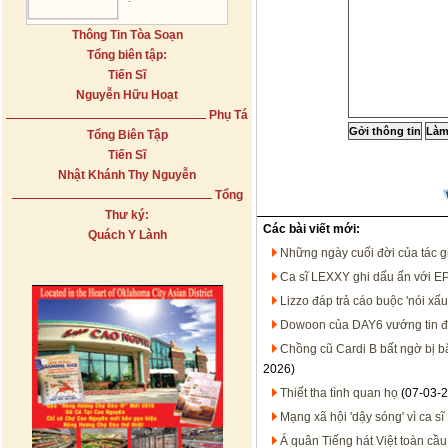
Thông Tin Tòa Soạn
Tổng biên tập:
Tiến Sĩ
Nguyễn Hữu Hoạt
Phụ Tá
Tổng Biên Tập
Tiến Sĩ
Nhật Khánh Thy Nguyễn
Tổng
Thư ký:
Các bài viết mới:
Quách Y Lành
Những ngày cuối đời của tác g
Ca sĩ LEXXY ghi dấu ấn với EP
Lizzo đáp trả cáo buộc 'nói xấu'
Dowoon của DAY6 vướng tin đ
Chồng cũ Cardi B bất ngờ bị bắ
2026)
Thiết tha tình quan họ
(07-03-2
Mạng xã hội 'dậy sóng' vì ca s
Á quân Tiếng hát Việt toàn cầu