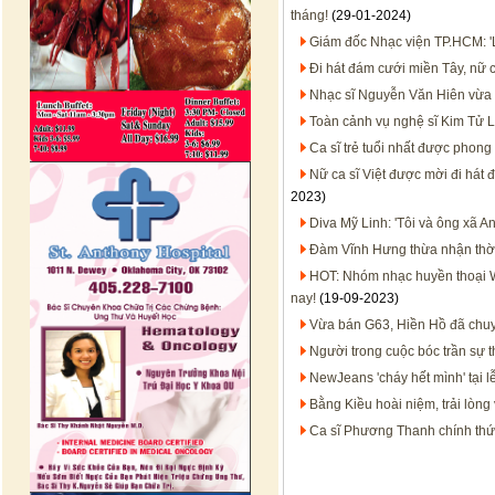
tháng!
(29-01-2024)
Giám đốc Nhạc viện TP.HCM: '
Đi hát đám cưới miền Tây, nữ c
Nhạc sĩ Nguyễn Văn Hiên vừa 
Toàn cảnh vụ nghệ sĩ Kim Tử L
Ca sĩ trẻ tuổi nhất được phong
Nữ ca sĩ Việt được mời đi hát đ
2023)
Diva Mỹ Linh: 'Tôi và ông xã A
Đàm Vĩnh Hưng thừa nhận thời 
HOT: Nhóm nhạc huyền thoại We
nay!
(19-09-2023)
Vừa bán G63, Hiền Hồ đã chuy
Người trong cuộc bóc trần sự t
NewJeans 'cháy hết mình' tại l
Bằng Kiều hoài niệm, trải lòng
Ca sĩ Phương Thanh chính thức