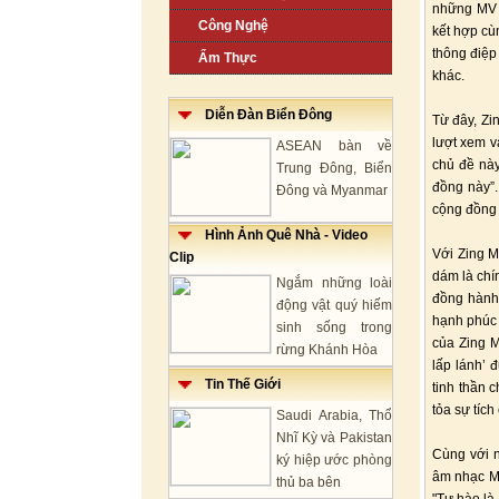
những MV c
Công Nghệ
kết hợp cù
thông điệp
Ẩm Thực
khác.
Diễn Đàn Biển Đông
Từ đây, Zi
lượt xem v
ASEAN bàn về
chủ đề này
Trung Đông, Biển
đồng này”.
Đông và Myanmar
cộng đồng
Hình Ảnh Quê Nhà - Video
Với Zing M
Clip
dám là chí
Ngắm những loài
đồng hành 
động vật quý hiếm
hạnh phúc 
sinh sống trong
của Zing M
rừng Khánh Hòa
lấp lánh’ 
Tin Thế Giới
tinh thần 
tỏa sự tích
Saudi Arabia, Thổ
Nhĩ Kỳ và Pakistan
Cùng với n
ký hiệp ước phòng
âm nhạc Me
thủ ba bên