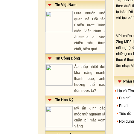
"Tự hào là
Tin Việt Nam
theo đuổi 
tự hào, Đỗ
Đưa khuôn khổ
với tựa đề
quan hệ Đối tác
Chiến lược Toàn
diện Việt Nam -
Với chiến 
Australia đi vào
Zing MP3 t
chiều sâu, thực
nối nghệ s
chất, hiệu quả
những ca k
Tin Cộng Đồng
thúc 6 thá
âm nhạc Vi
Áp thấp nhiệt đới
khả năng mạnh
thành bão, ảnh
Phản H
hưởng thế nào
đến nước ta?
Họ và Tên
Địa chỉ
Tin Hoa Kỳ
Email
Mỹ ấn định các
Tiêu đề
mốc thử nghiệm lá
chắn bí mật Vòm
Nội dung
Vàng