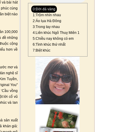
 và bài hát
h phúc cùng
0:Đời đá vàng
ân biệt nào
1:Trộm nhìn nhau
2:Áo lụa Hà Đông
3:Trong tay nhau
gần 100,000
4:Liên khúc Ngô Thuỵ Miên 1
hủ đề những
5:Chiều nay không có em
 thuộc cộng
6:Tình khúc thứ nhất
hiểu hơn về
7:Biệt khúc
m ước mơ và
dàn nghệ sĩ
 Kim Tuyền,
iginal You"
c ‘Cầu vồng
t lời cổ vũ
phúc và lan
hà sản xuất
ả khán giả: