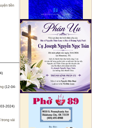
uyện tiền
4)
ờng
(12-04-
-03-2024)
 trong vài