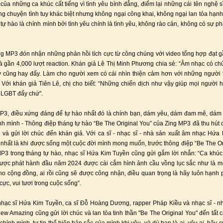
ủa những ca khúc cất tiếng vì tình yêu bình đẳng, điểm lại những cái tên nghệ sĩ
ng chuyện tình tuy khác biệt nhưng không ngại công khai, không ngại lan tỏa hạn
 tự hào là chính mình bởi tình yêu chính là tình yêu, không rào cản, không có sự ph
ng MP3 đón nhận những phản hồi tích cực từ công chúng với video tổng hợp đạt 
à gần 4,000 lượt reaction. Khán giả Lê Thị Minh Phương chia sẻ: “Âm nhạc có c
 cũng hay đấy. Làm cho người xem có cái nhìn thiện cảm hơn với những người
 Với khán giả Tiên Lê, chị cho biết: “Những chiến dịch như vậy giúp mọi người 
 LGBT đấy chứ".
P3, điều xứng đáng để tự hào nhất đó là chính bạn, dám yêu, dám đam mê, dá
nh mình - Thông điệp tháng tự hào “Be The Original You” của Zing MP3 đã thu hút 
và gửi lời chúc đến khán giả. Với ca sĩ - nhạc sĩ - nhà sản xuất âm nhạc Hứa
nhất là khi được sống một cuộc đời mình mong muốn, trước thông điệp “Be The Or
P3 trong tháng tự hào, nhạc sĩ Hứa Kim Tuyền cũng gửi gắm lời nhắn: “Ca khú
được phát hành đầu năm 2024 được cài cắm hình ảnh cầu vồng lục sắc như là mộ
cho cộng đồng, ai rồi cũng sẽ được công nhận, điều quan trọng là hãy luôn hạnh 
 cực, vui tươi trong cuộc sống”.
hạc sĩ Hứa Kim Tuyền, ca sĩ Đỗ Hoàng Dương, rapper Pháp Kiều và nhạc sĩ - n
w Amazing cũng gửi lời chúc và lan tỏa tinh thần "Be The Original You" đến tất c