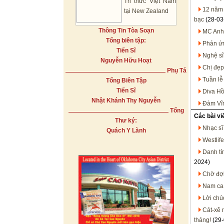
Tri thức Việt Nam
12 năm 
tại New Zealand
bạc
(28-03
Thông Tin Tòa Soạn
MC Anh 
Tổng biên tập:
Phản ứn
Tiến Sĩ
Nghệ sĩ
Nguyễn Hữu Hoạt
Chị đẹp
Phụ Tá
Tuần lễ
Tổng Biên Tập
Tiến Sĩ
Diva Hồ
Nhật Khánh Thy Nguyễn
Đàm Vĩn
Tổng
Các bài vi
Thư ký:
Nhạc sĩ
Quách Y Lành
Westlif
Danh tí
2024)
Chờ đợi
Nam ca 
Lời chú
Cát-xê 
tháng!
(29-