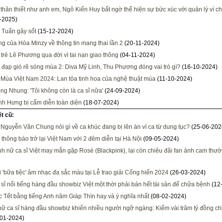
thân thiết như anh em, Ngô Kiến Huy bất ngờ thể hiện sự bức xúc với quản lý vì ch
-2025)
Tuấn gây sốt
(15-12-2024)
g của Hòa Minzy về thông tin mang thai lần 2
(20-11-2024)
 trẻ Lê Phương qua đời vì tai nạn giao thông
(04-11-2024)
 đạp gió rẽ sóng mùa 2: Diva Mỹ Linh, Thu Phương đóng vai trò gì?
(16-10-2024)
 Múa Việt Nam 2024: Lan tỏa tinh hoa của nghệ thuật múa
(11-10-2024)
ng Nhung: 'Tôi không còn là ca sĩ nữa'
(24-09-2024)
h Hưng bị cấm diễn toàn diện
(18-07-2024)
ết cũ:
 Nguyễn Văn Chung nói gì về ca khúc đang bị lên án vì ca từ dung tục?
(25-06-202
e thông báo trở lại Việt Nam với 2 đêm diễn tại Hà Nội
(09-05-2024)
nh nữ ca sĩ Việt may mắn gặp Rosé (Blackpink), lại còn chiêu đãi fan ảnh cam thư
 'bữa tiệc' âm nhạc đa sắc màu tại Lễ trao giải Cống hiến 2024
(26-03-2024)
sĩ nổi tiếng hàng đầu showbiz Việt một thời phải bán hết tài sản để chữa bệnh
(12
c Tết bằng tiếng Anh năm Giáp Thìn hay và ý nghĩa nhất
(08-02-2024)
nữ ca sĩ hàng đầu showbiz khiến nhiều người ngỡ ngàng: Kiếm vài trăm tỷ đồng chỉ
01-2024)