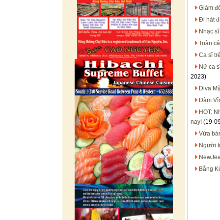
Giám đố
Đi hát 
Nhạc sĩ
Toàn cả
Ca sĩ t
Nữ ca s
2023)
Diva Mỹ
Đàm Vĩn
HOT: Nh
nay!
(19-0
Vừa bán
Người t
NewJean
Bằng Ki