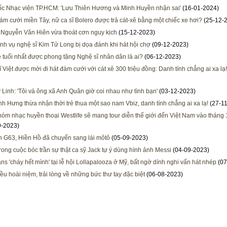
c Nhạc viện TP.HCM: 'Lưu Thiên Hương và Minh Huyền nhận sai'
(16-01-2024)
đám cưới miền Tây, nữ ca sĩ Bolero được trả cát-xê bằng một chiếc xe hơi?
(25-12-
 Nguyễn Văn Hiên vừa thoát cơn nguy kịch
(15-12-2023)
nh vụ nghệ sĩ Kim Tử Long bị dọa đánh khi hát hội chợ
(09-12-2023)
rẻ tuổi nhất được phong tặng Nghệ sĩ nhân dân là ai?
(06-12-2023)
ĩ Việt được mời đi hát đám cưới với cát xê 300 triệu đồng: Danh tính chẳng ai xa lạ!
 Linh: 'Tôi và ông xã Anh Quân giờ coi nhau như tình bạn'
(03-12-2023)
h Hưng thừa nhận thời trẻ thua một sao nam Vbiz, danh tính chẳng ai xa lạ!
(27-11
óm nhạc huyền thoại Westlife sẽ mang tour diễn thế giới đến Việt Nam vào tháng
9-2023)
 G63, Hiền Hồ đã chuyển sang lái môtô
(05-09-2023)
rong cuộc bóc trần sự thật ca sỹ Jack tự ý dùng hình ảnh Messi
(04-09-2023)
s 'cháy hết mình' tại lễ hội Lollapalooza ở Mỹ, bất ngờ dính nghi vấn hát nhép
(07
ều hoài niệm, trải lòng về những bức thư tay đặc biệt
(06-08-2023)