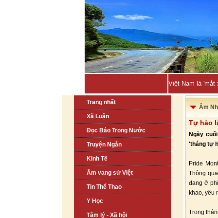
Việt Nam là 'mắt
Trang nhất
Âm Nh
Xã Luận
Tự hào l
Đọc Báo Trong Nước
Ngày cuối 
'tháng tự 
Truyện Ngắn
Kinh Tế
Pride Mont
Âm vang sử Việt
Thông qua 
đang ở phi
Tin Thể Thao
khao, yêu n
Y Học
Trong thán
Tâm lý - Xã hội