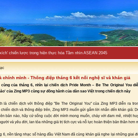
 xích' chiến lược trong hiện thực hóa Tầm nhìn ASEAN 2045
ạc
à chính mình - Thông điệp tháng 6 kết nối nghệ sĩ và khán giả
cùng của tháng 6, nhìn lại chiến dịch Pride Month – Be The Original You di
hào' của Zing MP3 cùng sự đồng hành của dàn sao Việt trong chiến dịch này
h là chiến dịch với thông điệp "Be The Original You" của Zing MP3 diễn ra tro
chiến dịch và thông điệp trên, Zing MP3 muốn gửi gắm lời nhắn đến khán giả: Dù
ên bản nào, hãy cứ sống cuộc đời mình mong muốn, cháy với đam mê, nhiệt huy
gười và yêu đời, lan tỏa những giá trị tích cực và nỗ lực hoàn thiện bản thân hơn 
g 6, nền tảng nhạc số hàng đầu Việt Nam đã cùng khán giả nghe lại những giai đi