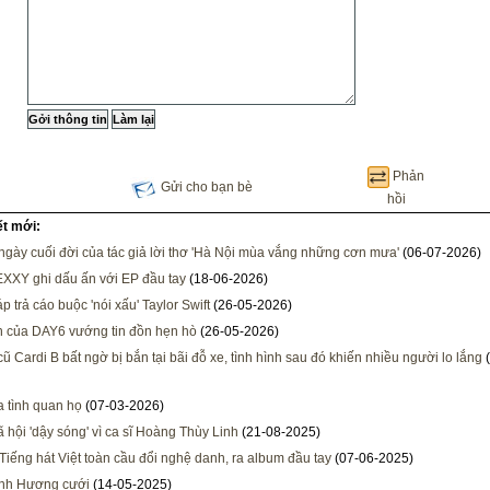
Phản
Gửi cho bạn bè
hồi
ết mới:
gày cuối đời của tác giả lời thơ 'Hà Nội mùa vắng những cơn mưa'
(06-07-2026)
EXXY ghi dấu ấn với EP đầu tay
(18-06-2026)
p trả cáo buộc 'nói xấu' Taylor Swift
(26-05-2026)
 của DAY6 vướng tin đồn hẹn hò
(26-05-2026)
ũ Cardi B bất ngờ bị bắn tại bãi đỗ xe, tình hình sau đó khiến nhiều người lo lắng
(
a tình quan họ
(07-03-2026)
 hội 'dậy sóng' vì ca sĩ Hoàng Thùy Linh
(21-08-2025)
Tiếng hát Việt toàn cầu đổi nghệ danh, ra album đầu tay
(07-06-2025)
nh Hương cưới
(14-05-2025)