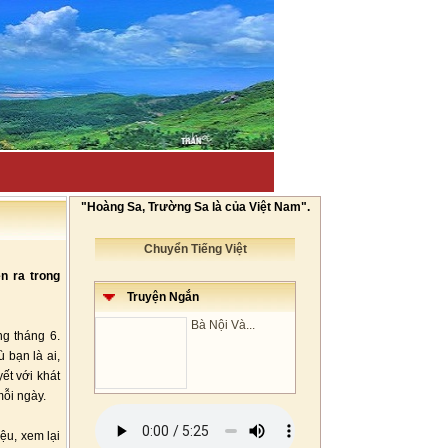
"Hoàng Sa, Trường Sa là của Việt Nam".
Chuyển Tiếng Việt
ễn ra trong
Truyện Ngắn
Bà Nội Và...
ng tháng 6.
 bạn là ai,
ết với khát
mỗi ngày.
ệu, xem lại