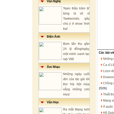
Văn Nghệ
'Nam thần trăm tỷ'
từng là võ sĩ
Taekwondo, gây
chú ý ở show 'Anh
trai'
Điện Ảnh
Bom tấn thu gần
24 tỷ đồng/ngày,
Các bài vi
một mình oanh tạc
Những n
rạp Việt
Ca sĩ L
Âm Nhạc
Lizzo đá
Những ngày cuối
Dowoon
đời của tác giả lời
Chồng c
thơ 'Hà Nội mùa
2026)
vắng những cơn
mưa'
Thiết th
Mạng xã
Văn Học
Á quân 
Ra mắt Mạng lưới
Hồ Quỳ