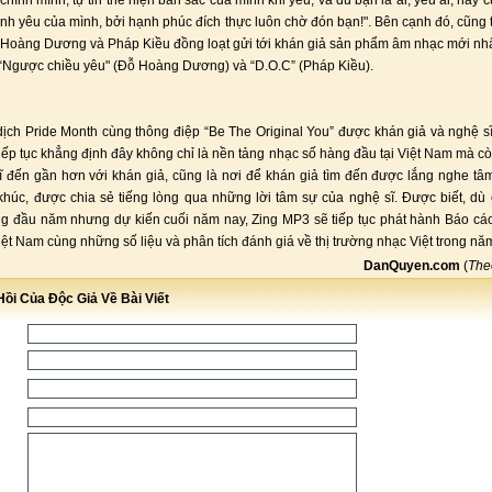
 chính mình, tự tin thể hiện bản sắc của mình khi yêu, và dù bạn là ai, yêu ai, hãy
tình yêu của mình, bởi hạnh phúc đích thực luôn chờ đón bạn!". Bên cạnh đó, cũng 
 Hoàng Dương và Pháp Kiều đồng loạt gửi tới khán giả sản phẩm âm nhạc mới nh
 “Ngược chiều yêu" (Đỗ Hoàng Dương) và “D.O.C” (Pháp Kiều).
dịch Pride Month cùng thông điệp “Be The Original You” được khán giả và nghệ s
iếp tục khẳng định đây không chỉ là nền tảng nhạc số hàng đầu tại Việt Nam mà còn
ĩ đến gần hơn với khán giả, cũng là nơi để khán giả tìm đến được lắng nghe tâ
húc, được chia sẻ tiếng lòng qua những lời tâm sự của nghệ sĩ. Được biết, dù 
ng đầu năm nhưng dự kiến cuối năm nay, Zing MP3 sẽ tiếp tục phát hành Báo cáo
ệt Nam cùng những số liệu và phân tích đánh giá về thị trường nhạc Việt trong nă
DanQuyen.com
(
Th
ồi Của Độc Giả Về Bài Viết