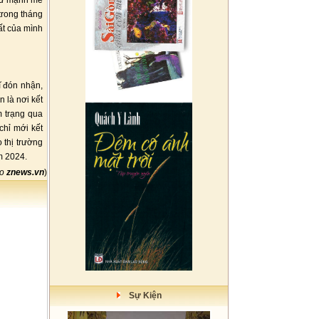
 cứ mạnh mẽ
trong tháng
ất của mình
ĩ đón nhận,
 là nơi kết
m trạng qua
chỉ mới kết
 thị trường
m 2024.
eo
znews.vn
)
Sự Kiện