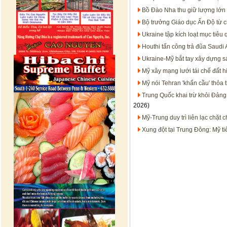
Bồ Đào Nha thu giữ lượng lớn 
Bộ trưởng Giáo dục Ấn Độ từ c
Ukraine tập kích loạt mục tiêu
Houthi tấn công trả đũa Saudi 
Ukraine-Mỹ bắt tay xây dựng s
Mỹ xây mạng lưới tái chế đất h
Mỹ nói Tehran 'khẩn cầu' thỏa 
Trung Quốc khai trừ khỏi Đảng
2026)
Mỹ-Trung duy trì liên lạc chặt
Xung đột tại Trung Đông: Mỹ t