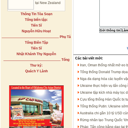
tại New Zealand
Thông Tin Tòa Soạn
Tổng biên tập:
Tiến Sĩ
Nguyễn Hữu Hoạt
Phụ Tá
Tổng Biên Tập
Tiến Sĩ
Nhật Khánh Thy Nguyễn
Các bài viết mới:
Tổng
Iran, Oman thống nhất mở eo 
Thư ký:
Quách Y Lành
Tổng thống Donald Trump dọa t
Nga đa dạng hóa các tuyến vận
Ukraine thực hiện vụ tấn công 
Ukraine tập kích nhà máy lọc 
Cựu tổng thống Hàn Quốc bị t
Tổng thống Putin: Ukraine sớm
Australia chi gần 10 tỷ USD c
Rừng nhân tạo Trung Quốc 'lớn
Pháp: Tấn công bằng dao tại t