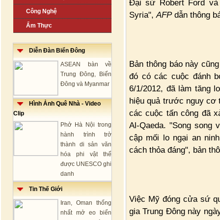
Đại sứ Robert Ford và 
Công Nghệ
Syria",
AFP
dẫn thông bá
Ẩm Thực
Diễn Đàn Biển Đông
Bản thông báo này cũng 
ASEAN bàn về
Trung Đông, Biển
đó có các cuộc đánh b
Đông và Myanmar
6/1/2012, đã làm tăng 
hiệu quả trước nguy cơ 
Hình Ảnh Quê Nhà - Video
các cuộc tấn công đã xả
Clip
Al-Qaeda. "Song song v
Phở Hà Nội trong
hành trình trở
cập mối lo ngại an nin
thành di sản văn
cách thỏa đáng", bản th
hóa phi vật thể
được UNESCO ghi
danh
Tin Thế Giới
Việc Mỹ đóng cửa sứ quá
Iran, Oman thống
gia Trung Đông này ngày
nhất mở eo biển