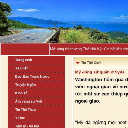
Mở rộng thị trường Thổ Nhĩ Kỳ: Cơ hội lớn ch
Trang nhất
Tin Thế Giới
Xã Luận
Mỹ đóng sứ quán ở Syria
Đọc Báo Trong Nước
Washington hôm qua đón
Truyện Ngắn
viên ngoại giao về n
tới một sự can thiệp q
Kinh Tế
ngoại giao.
Âm vang sử Việt
Tin Thể Thao
Y Học
"Mỹ đã ngừng mọi hoạt 
Tâm lý - Xã hội