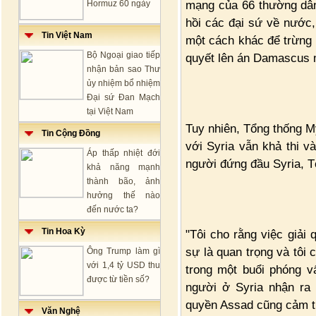
mạng của 66 thường dân 
Hormuz 60 ngày
hồi các đại sứ về nước
Tin Việt Nam
một cách khác để trừng 
Bộ Ngoại giao tiếp
quyết lên án Damascus 
nhận bản sao Thư
ủy nhiệm bổ nhiệm
Đại sứ Đan Mạch
tại Việt Nam
Tuy nhiên, Tổng thống 
Tin Cộng Đồng
với Syria vẫn khả thi 
Áp thấp nhiệt đới
người đứng đầu Syria, T
khả năng mạnh
thành bão, ảnh
hưởng thế nào
đến nước ta?
Tin Hoa Kỳ
"Tôi cho rằng việc giải
sự là quan trọng và tôi
Ông Trump làm gì
với 1,4 tỷ USD thu
trong một buổi phóng v
được từ tiền số?
người ở Syria nhận ra
quyền Assad cũng cảm th
Văn Nghệ