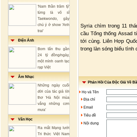
'Nam thần trăm tỷ'
từng là võ sĩ
Taekwondo, gây
chú ý ở show 'Anh
Syria chìm trong 11 thá
trai'
cầu Tổng thống Assad t
tới cùng. Liên Hợp Quố
Điện Ảnh
trong làn sóng biểu tình
Bom tấn thu gần
24 tỷ đồng/ngày,
một mình oanh tạc
rạp Việt
Âm Nhạc
Phản Hồi Của Độc Giả Về Bài
Những ngày cuối
đời của tác giả lời
Họ và Tên
thơ 'Hà Nội mùa
Địa chỉ
vắng những cơn
Email
mưa'
Tiêu đề
Văn Học
Nội dung
Ra mắt Mạng lưới
Tri thức Việt Nam