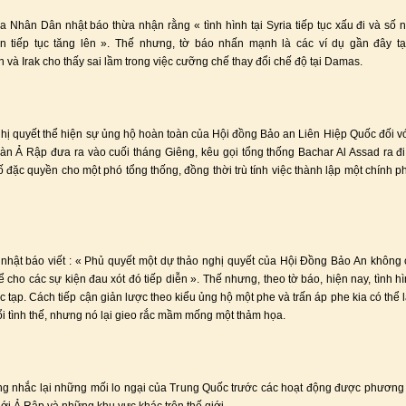
a Nhân Dân nhật báo thừa nhận rằng « tình hình tại Syria tiếp tục xấu đi và số 
 tiếp tục tăng lên ». Thế nhưng, tờ báo nhấn mạnh là các ví dụ gần đây tại
n và Irak cho thấy sai lầm trong việc cưỡng chế thay đổi chế độ tại Damas.
hị quyết thể hiện sự ủng hộ hoàn toàn của Hội đồng Bảo an Liên Hiệp Quốc đối v
àn Ả Rập đưa ra vào cuối tháng Giêng, kêu gọi tổng thống Bachar Al Assad ra đ
ố đặc quyền cho một phó tổng thống, đồng thời trù tính việc thành lập một chính p
hật báo viết : « Phủ quyết một dự thảo nghị quyết của Hội Đồng Bảo An không 
 cho các sự kiện đau xót đó tiếp diễn ». Thế nhưng, theo tờ báo, hiện nay, tình hì
c tạp. Cách tiếp cận giản lược theo kiểu ủng hộ một phe và trấn áp phe kia có thể l
ổi tình thế, nhưng nó lại gieo rắc mầm mống một thảm họa.
g nhắc lại những mối lo ngại của Trung Quốc trước các hoạt động được phương 