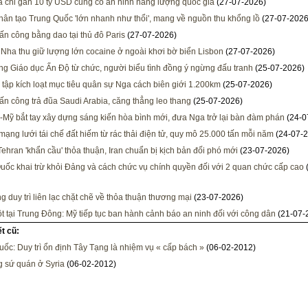
ia chi gần 10 tỷ USD củng cố an ninh năng lượng quốc gia
(27-07-2026)
ân tạo Trung Quốc 'lớn nhanh như thổi', mang về nguồn thu khổng lồ
(27-07-2026
ấn công bằng dao tại thủ đô Paris
(27-07-2026)
Nha thu giữ lượng lớn cocaine ở ngoài khơi bờ biển Lisbon
(27-07-2026)
ng Giáo dục Ấn Độ từ chức, người biểu tình đồng ý ngừng đấu tranh
(25-07-2026)
 tập kích loạt mục tiêu quân sự Nga cách biên giới 1.200km
(25-07-2026)
tấn công trả đũa Saudi Arabia, căng thẳng leo thang
(25-07-2026)
-Mỹ bắt tay xây dựng sáng kiến hòa bình mới, đưa Nga trở lại bàn đàm phán
(24-0
mạng lưới tái chế đất hiếm từ rác thải điện tử, quy mô 25.000 tấn mỗi năm
(24-07-2
Tehran 'khẩn cầu' thỏa thuận, Iran chuẩn bị kịch bản đối phó mới
(23-07-2026)
uốc khai trừ khỏi Đảng và cách chức vụ chính quyền đối với 2 quan chức cấp cao
g duy trì liên lạc chặt chẽ về thỏa thuận thương mại
(23-07-2026)
t tại Trung Đông: Mỹ tiếp tục ban hành cảnh báo an ninh đối với công dân
(21-07-
ết cũ:
uốc: Duy trì ổn định Tây Tạng là nhiệm vụ « cấp bách »
(06-02-2012)
 sứ quán ở Syria
(06-02-2012)