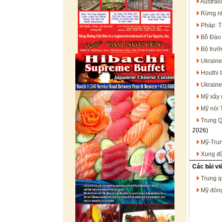
Austral
Rừng nh
Pháp: T
Bồ Đào 
Bộ trưở
Ukraine
Houthi 
Ukraine
Mỹ xây 
Mỹ nói 
Trung Q
2026)
Mỹ-Trun
Xung độ
Các bài vi
Trung q
Mỹ đóng