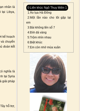
nạn nhân là
0:Liên khúc Ngô Thuỵ Miên 1
 tại Libya,
1:Áo lụa Hà Đông
2:Một lần nào cho tôi gặp lại
em
3:Bài không tên số 7
4:Đời đá vàng
ới kế hoạch
5:Trộm nhìn nhau
i và chuyển
6:Biệt khúc
hủ đoàn kết
7:Em còn nhớ mùa xuân
có nghĩa là
nh tại Syria
à giải pháp
Tây hỗ trợ,