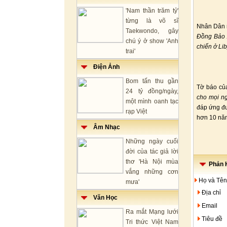
'Nam thần trăm tỷ'
từng là võ sĩ
Nhân Dân n
Taekwondo, gây
Đồng Bảo A
chú ý ở show 'Anh
chiến ở Lib
trai'
Điện Ảnh
Bom tấn thu gần
Tờ báo củ
24 tỷ đồng/ngày,
cho mọi ng
một mình oanh tạc
đáp ứng đư
rạp Việt
hơn 10 năm
Âm Nhạc
Những ngày cuối
đời của tác giả lời
thơ 'Hà Nội mùa
Phản H
vắng những cơn
Họ và Tên
mưa'
Địa chỉ
Văn Học
Email
Ra mắt Mạng lưới
Tiêu đề
Tri thức Việt Nam