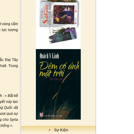
ột vùng cấm
c lực lượng
ắc Đại Tây
hafi. Trung
h :
« Bất kể
uyết này tạo
ung Quốc đã
vượt quá sự
g cho Syria
 chống »
.
Sự Kiện