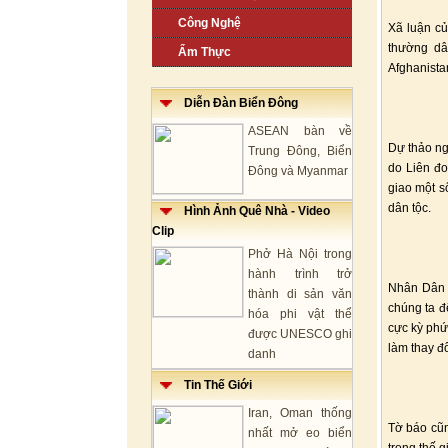
Công Nghệ
Xã luận củ
thường dân
Ẩm Thực
Afghanista
Diễn Đàn Biển Đông
ASEAN bàn về
Dự thảo ng
Trung Đông, Biển
do Liên đo
Đông và Myanmar
giao một s
dân tộc.
Hình Ảnh Quê Nhà - Video
Clip
Phở Hà Nội trong
hành trình trở
Nhân Dân n
thành di sản văn
chúng ta để
hóa phi vật thể
cực kỳ phứ
được UNESCO ghi
làm thay đ
danh
Tin Thế Giới
Iran, Oman thống
Tờ báo cũn
nhất mở eo biển