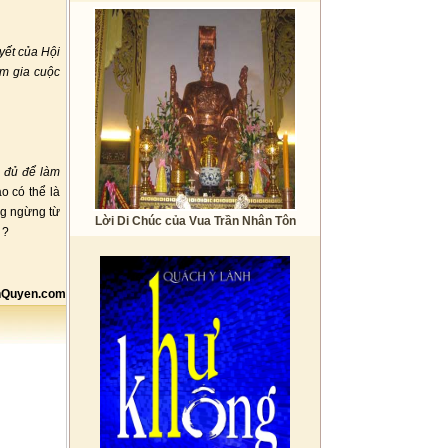
yết của Hội
am gia cuộc
 đủ để làm
o có thể là
ng ngừng từ
Lời Di Chúc của Vua Trần Nhân Tôn
 ?
Quyen.com