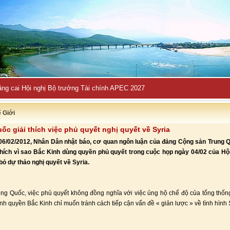
ng cai Hội nghị Bộ trưởng Tài chính APEC 2027
ế Giới
ốc giải thích việc phủ quyết nghị quyết về Syria
06/02/2012, Nhân Dân nhật báo, cơ quan ngôn luận của đảng Cộng sản Trung Q
 thích vì sao Bắc Kinh dùng quyền phủ quyết trong cuộc họp ngày 04/02 của H
bỏ dự thảo nghị quyết về Syria.
ung Quốc, việc phủ quyết không đồng nghĩa với việc ủng hộ chế độ của tổng thốn
nh quyền Bắc Kinh chỉ muốn tránh cách tiếp cận vấn đề « giản lược » về tình hình 