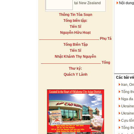
tại New Zealand
Nội dung
Thông Tin Tòa Soạn
Tổng biên tập:
Tiến Sĩ
Nguyễn Hữu Hoạt
Phụ Tá
Tổng Biên Tập
Tiến Sĩ
Nhật Khánh Thy Nguyễn
Tổng
Thư ký:
Quách Y Lành
Các bài vi
Iran, O
Tổng th
Nga đa 
Ukraine
Ukraine
Cựu tổn
Tổng th