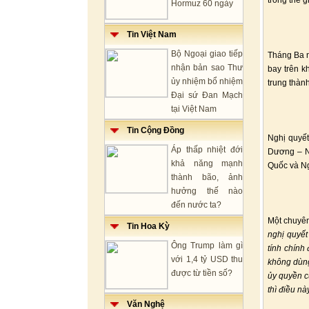
trong thế g
Hormuz 60 ngày
Tin Việt Nam
Bộ Ngoại giao tiếp
Tháng Ba n
nhận bản sao Thư
bay trên k
ủy nhiệm bổ nhiệm
trung thàn
Đại sứ Đan Mạch
tại Việt Nam
Tin Cộng Đồng
Nghị quyế
Áp thấp nhiệt đới
Dương – NA
khả năng mạnh
Quốc và Ng
thành bão, ảnh
hưởng thế nào
đến nước ta?
Một chuyên
Tin Hoa Kỳ
nghị quyết 
Ông Trump làm gì
tính chính
với 1,4 tỷ USD thu
không dùng
được từ tiền số?
ủy quyền c
thì điều n
Văn Nghệ