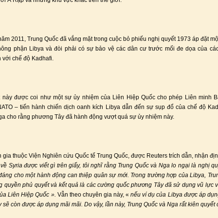
iới Ả Rập và những khu vực khác trên thế giới.
ăm 2011, Trung Quốc đã vắng mặt trong cuộc bỏ phiếu nghị quyết 1973 áp đặt m
hông phận Libya và đòi phải có sự bảo vệ các dân cư trước mối đe dọa của cá
h với chế độ Kadhafi.
t này được coi như một sự ủy nhiệm của Liên Hiệp Quốc cho phép Liên minh B
TO – tiến hành chiến dịch oanh kích Libya dẫn đến sự sụp đổ của chế độ Kad
a cho rằng phương Tây đã hành động vượt quá sự ủy nhiệm này.
 gia thuộc Viện Nghiên cứu Quốc tế Trung Quốc, được Reuters trích dẫn, nhận địn
về Syria được viết gì trên giấy, tôi nghĩ rằng Trung Quốc và Nga lo ngại là nghị q
 đáng cho một hành động can thiệp quân sự mới. Trong trường hợp của Libya, Tr
 quyền phủ quyết và kết quả là các cường quốc phương Tây đã sử dụng vũ lực 
ủa Liên Hiệp Quốc ».
Vẫn theo chuyên gia này, «
nếu ví dụ của Libya được áp dụn
ày sẽ còn được áp dụng mãi mãi. Do vậy, lần này, Trung Quốc và Nga rất kiên quyết