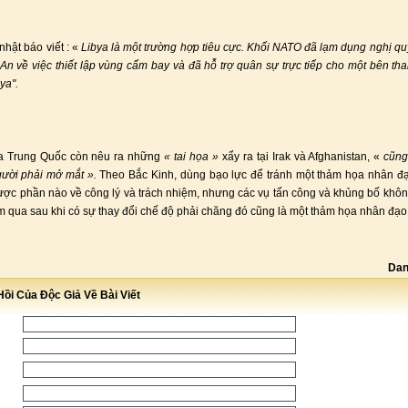
hật báo viết : «
Libya là một trường hợp tiêu cực. Khối NATO đã lạm dụng nghị qu
n về việc thiết lập vùng cấm bay và đã hỗ trợ quân sự trực tiếp cho một bên th
ya".
a Trung Quốc còn nêu ra những
« tai họa »
xẩy ra tại Irak và Afghanistan, «
cũng
ười phải mở mắt ».
Theo Bắc Kinh, dùng bạo lực để tránh một thảm họa nhân đạ
ợc phần nào về công lý và trách nhiệm, nhưng các vụ tấn công và khủng bố khô
 qua sau khi có sự thay đổi chế độ phải chăng đó cũng là một thảm họa nhân đạo
Dan
ồi Của Độc Giả Về Bài Viết