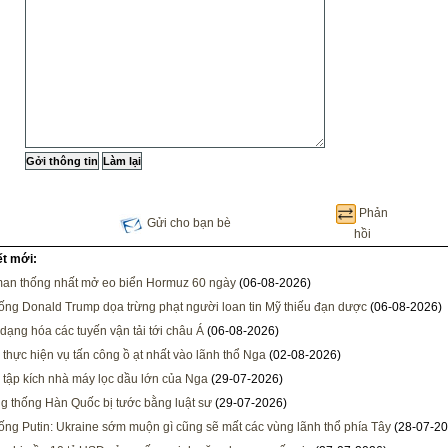
Phản
Gửi cho bạn bè
hồi
ết mới:
man thống nhất mở eo biển Hormuz 60 ngày
(06-08-2026)
ống Donald Trump dọa trừng phạt người loan tin Mỹ thiếu đạn dược
(06-08-2026)
dạng hóa các tuyến vận tải tới châu Á
(06-08-2026)
 thực hiện vụ tấn công ồ ạt nhất vào lãnh thổ Nga
(02-08-2026)
 tập kích nhà máy lọc dầu lớn của Nga
(29-07-2026)
g thống Hàn Quốc bị tước bằng luật sư
(29-07-2026)
ống Putin: Ukraine sớm muộn gì cũng sẽ mất các vùng lãnh thổ phía Tây
(28-07-20