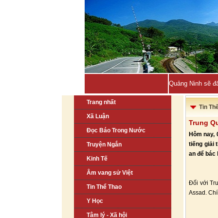
Quảng Ninh sẽ đă
Trang nhất
Tin Th
Xã Luận
Trung Qu
Đọc Báo Trong Nước
Hôm nay, 
tiếng giải
Truyện Ngắn
an để bác 
Kinh Tế
Âm vang sử Việt
Đối với Tr
Tin Thể Thao
Assad. Chí
Y Học
Tâm lý - Xã hội