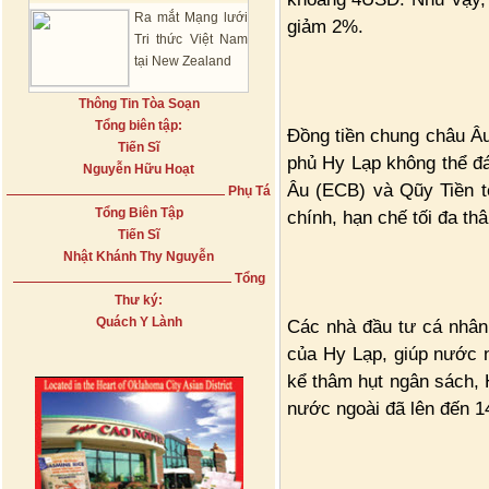
Ra mắt Mạng lưới
giảm 2%.
Tri thức Việt Nam
tại New Zealand
Thông Tin Tòa Soạn
Tổng biên tập:
Đồng tiền chung châu Âu
Tiến Sĩ
phủ Hy Lạp không thể đ
Nguyễn Hữu Hoạt
Âu (ECB) và Qũy Tiền tệ
Phụ Tá
Tổng Biên Tập
chính, hạn chế tối đa th
Tiến Sĩ
Nhật Khánh Thy Nguyễn
Tổng
Thư ký:
Quách Y Lành
Các nhà đầu tư cá nhân 
của Hy Lạp, giúp nước n
kể thâm hụt ngân sách, 
nước ngoài đã lên đến 14