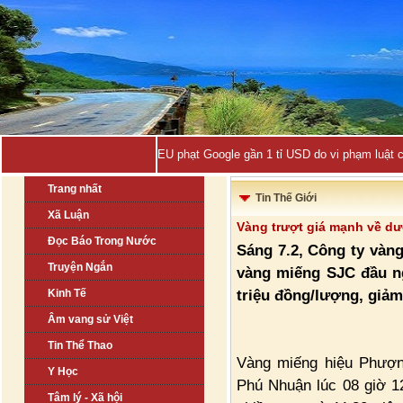
EU phạt Google gần 1 tỉ USD do vi phạm luật 
Trang nhất
Tin Thế Giới
Xã Luận
Vàng trượt giá mạnh về dư
Đọc Báo Trong Nước
Sáng 7.2, Công ty vàng
Truyện Ngắn
vàng miếng SJC đầu ng
triệu đồng/lượng, giảm
Kinh Tế
Âm vang sử Việt
Tin Thể Thao
Vàng miếng hiệu Phượ
Y Học
Phú Nhuận lúc 08 giờ 1
Tâm lý - Xã hội