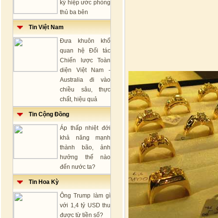
ký hiệp ước phòng
thủ ba bên
Tin Việt Nam
Đưa khuôn khổ
quan hệ Đối tác
Chiến lược Toàn
diện Việt Nam -
Australia đi vào
chiều sâu, thực
chất, hiệu quả
Tin Cộng Đồng
Áp thấp nhiệt đới
khả năng mạnh
thành bão, ảnh
hưởng thế nào
đến nước ta?
Tin Hoa Kỳ
Ông Trump làm gì
với 1,4 tỷ USD thu
được từ tiền số?