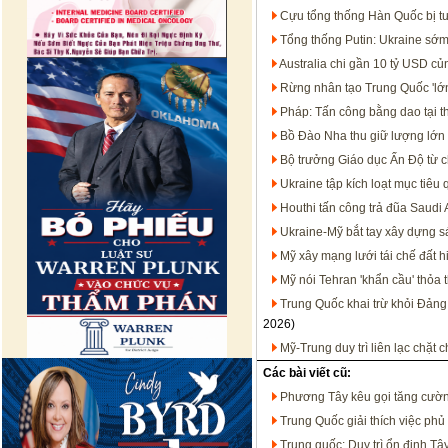
Cựu tổng thống Hàn Quốc bị t
Tổng thống Putin: Ukraine sớm
Australia chi gần 10 tỷ USD c
Rừng nhân tạo Trung Quốc 'lớn
Pháp: Tấn công bằng dao tại t
Bồ Đào Nha thu giữ lượng lớn 
Bộ trưởng Giáo dục Ấn Độ từ c
Ukraine tập kích loạt mục tiêu
Houthi tấn công trả đũa Saudi 
Ukraine-Mỹ bắt tay xây dựng s
Mỹ xây mạng lưới tái chế đất h
Mỹ nói Tehran 'khẩn cầu' thỏa 
Trung Quốc khai trừ khỏi Đảng
2026)
Mỹ-Trung duy trì liên lạc chặt
Các bài viết cũ:
Phương Tây kêu gọi tăng cườn
Trung Quốc giải thích việc phủ
Trung quốc: Duy trì ổn định Tâ