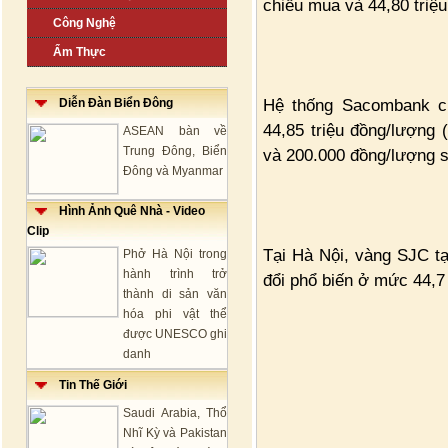
chiều mua và 44,80 triệu
Công Nghệ
Ẩm Thực
Hệ thống Sacombank cũ
Diễn Đàn Biển Đông
44,85 triệu đồng/lượng 
ASEAN bàn về
Trung Đông, Biển
và 200.000 đồng/lượng s
Đông và Myanmar
Hình Ảnh Quê Nhà - Video
Clip
Tại Hà Nội, vàng SJC tạ
Phở Hà Nội trong
hành trình trở
đổi phổ biến ở mức 44,7 
thành di sản văn
hóa phi vật thể
được UNESCO ghi
danh
Tin Thế Giới
Saudi Arabia, Thổ
Nhĩ Kỳ và Pakistan