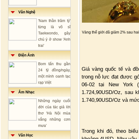
Văn Nghệ
'Nam thần trăm tỷ'
từng là võ sĩ
Vàng thế giới đã giảm 2% sau hai
Taekwondo, gây
chú ý ở show 'Anh
trai'
Điện Ảnh
Bom tấn thu gần
Giá vàng quốc tế và đồn
24 tỷ đồng/ngày,
trong nỗ lực đạt được g
một mình oanh tạc
rạp Việt
06-02 tại New York 
1.724,90USD/Oz, sau kh
Âm Nhạc
1.740,90USD/Oz và mức
Những ngày cuối
đời của tác giả lời
thơ 'Hà Nội mùa
vắng những cơn
mưa'
Trong khi đó, theo biể
Văn Học
khoảng 4USD. Như vậy, t